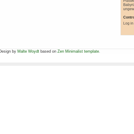
Plasti
Babyr
ungew
Contro
Log in
Design by
Malte Woydt
based on
Zen Minimalist template
.