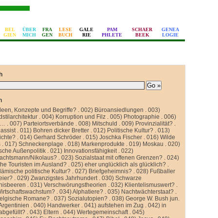
BEL
ÜBER
FRA
LESE
GALE
PAM
SCHAER
GENEA
GIEN
MICH
GEN
BUCH
RIE
PHLETE
BEEK
LOGIE
h
n
deen, Konzepte und Begriffe?
.
002) Büroansiedlungen
.
003)
stilarchitektur
.
004) Korruption und Filz
.
005) Photographie
.
006)
 …
.
007) Parteiortsverbände
.
008) Mitschuld
.
009) Provinzialität?
.
assist
.
011) Bohren dicker Bretter
.
012) Politische Kultur?
.
013)
ichte?
.
014) Gerhard Schröder
.
015) Joschka Fischer
.
016) Wilde
s
.
017) Schneckenplage
.
018) Markenprodukte
.
019) Moskau
.
020)
sche Außenpolitik
.
021) Innovationsfähigkeit
.
022)
achtsmann/Nikolaus?
.
023) Sozialstaat mit offenen Grenzen?
.
024)
he Touristen im Ausland?
.
025) eher unglücklich als glücklich?
.
lämische politische Kultur?
.
027) Briefgeheimnis?
.
028) Fußballer
eier?
.
029) Zwanzigstes Jahrhundert
.
030) Schwarze
nisbeeren
.
031) Verschwörungstheorien
.
032) Klientelismuswert?
.
Wirtschaftswachstum?
.
034) Alphatiere?
.
035) Nachtwächterstaat?
.
belgische Romane?
.
037) Sozialutopien?
.
038) George W. Bush jun.
Argentinien
.
040) Handwerker
.
041) aufstehen im Zug
.
042) in
abgefüllt?
.
043) Eltern
.
044) Wertegemeinschaft
.
045)