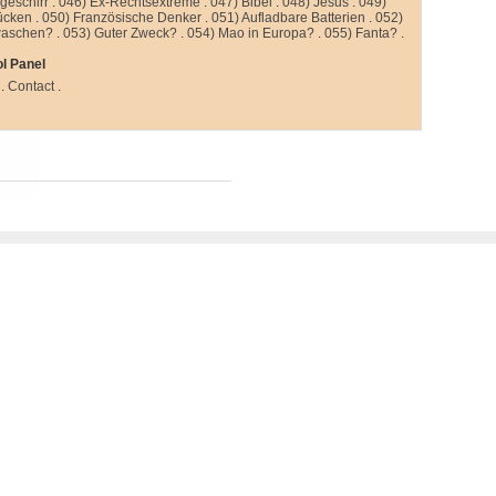
kgeschirr
.
046) Ex-Rechtsextreme
.
047) Bibel
.
048) Jesus
.
049)
ücken
.
050) Französische Denker
.
051) Aufladbare Batterien
.
052)
aschen?
.
053) Guter Zweck?
.
054) Mao in Europa?
.
055) Fanta?
.
l Panel
.
Contact
.