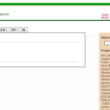
FRAGEN
ANGE
BOTE
_EN
_FR
_NL
Searc
Frage
001) I
Jugend
Poller
010) R
Gesch
Streik
Morali
Weihn
deutsc
026) F
Weich
Johan
033) 
036) 
.
039) 
Asien 