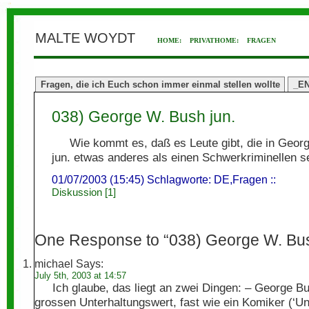
MALTE WOYDT
HOME:
PRIVATHOME:
FRAGEN
Fragen, die ich Euch schon immer einmal stellen wollte
_E
038) George W. Bush jun.
Wie kommt es, daß es Leute gibt, die in Geor
jun. etwas anderes als einen Schwerkriminellen 
01/07/2003 (15:45) Schlagworte:
DE
,
Fragen
::
Diskussion [1]
One Response to “038) George W. Bus
michael
Says:
July 5th, 2003 at 14:57
Ich glaube, das liegt an zwei Dingen: – George B
grossen Unterhaltungswert, fast wie ein Komiker (‘Un