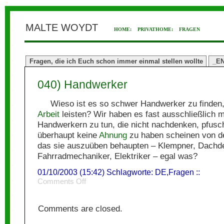
MALTE WOYDT
HOME:
PRIVATHOME:
FRAGEN
Fragen, die ich Euch schon immer einmal stellen wollte
_E
040) Handwerker
Wieso ist es so schwer Handwerker zu finden,
Arbeit
leisten? Wir haben es fast ausschließlich m
Handwerkern zu tun, die nicht nachdenken, pfusc
überhaupt keine
Ahnung
zu haben scheinen von d
das sie auszuüben behaupten – Klempner, Dachd
Fahrradmechaniker, Elektriker – egal was?
01/10/2003 (15:42) Schlagworte:
DE
,
Fragen
::
on
Comments Off
040)
Handwerker
Comments are closed.