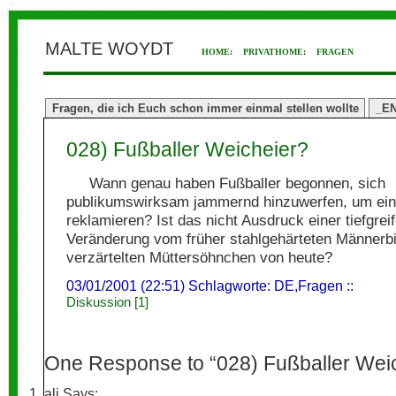
MALTE WOYDT
HOME:
PRIVATHOME:
FRAGEN
Fragen, die ich Euch schon immer einmal stellen wollte
_E
028) Fußballer Weicheier?
Wann genau haben Fußballer begonnen, sich
publikumswirksam jammernd hinzuwerfen, um ein
reklamieren? Ist das nicht Ausdruck einer tiefgrei
Veränderung vom früher stahlgehärteten Männerbi
verzärtelten Müttersöhnchen von heute?
03/01/2001 (22:51) Schlagworte:
DE
,
Fragen
::
Diskussion [1]
One Response to “028) Fußballer Wei
ali
Says: