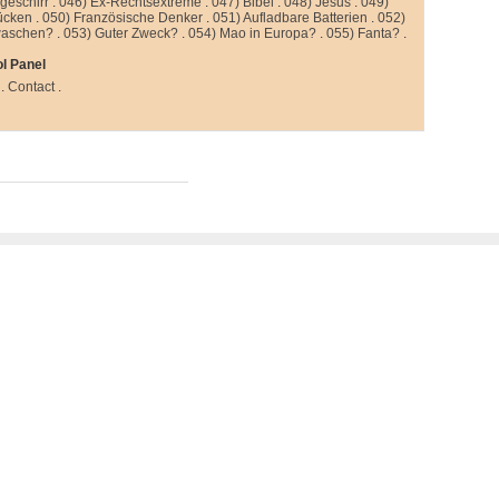
kgeschirr
.
046) Ex-Rechtsextreme
.
047) Bibel
.
048) Jesus
.
049)
ücken
.
050) Französische Denker
.
051) Aufladbare Batterien
.
052)
aschen?
.
053) Guter Zweck?
.
054) Mao in Europa?
.
055) Fanta?
.
l Panel
.
Contact
.