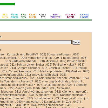
BEL
ÜBER
FRA
LESE
GALE
PAM
SCHAER
GENEA
GIEN
MICH
GEN
BUCH
RIE
PHLETE
BEEK
LOGIE
h
n
deen, Konzepte und Begriffe?
.
002) Büroansiedlungen
.
003)
stilarchitektur
.
004) Korruption und Filz
.
005) Photographie
.
006)
 …
.
007) Parteiortsverbände
.
008) Mitschuld
.
009) Provinzialität?
.
assist
.
011) Bohren dicker Bretter
.
012) Politische Kultur?
.
013)
ichte?
.
014) Gerhard Schröder
.
015) Joschka Fischer
.
016) Wilde
s
.
017) Schneckenplage
.
018) Markenprodukte
.
019) Moskau
.
020)
sche Außenpolitik
.
021) Innovationsfähigkeit
.
022)
achtsmann/Nikolaus?
.
023) Sozialstaat mit offenen Grenzen?
.
024)
he Touristen im Ausland?
.
025) eher unglücklich als glücklich?
.
lämische politische Kultur?
.
027) Briefgeheimnis?
.
028) Fußballer
eier?
.
029) Zwanzigstes Jahrhundert
.
030) Schwarze
nisbeeren
.
031) Verschwörungstheorien
.
032) Klientelismuswert?
.
Wirtschaftswachstum?
.
034) Alphatiere?
.
035) Nachtwächterstaat?
.
belgische Romane?
.
037) Sozialutopien?
.
038) George W. Bush jun.
Argentinien
.
040) Handwerker
.
041) aufstehen im Zug
.
042) in
abgefüllt?
.
043) Eltern
.
044) Wertegemeinschaft
.
045)