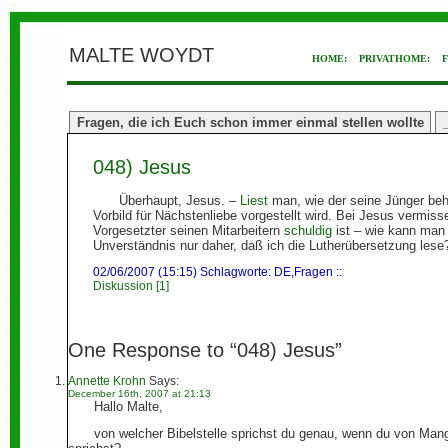
MALTE WOYDT
HOME:
PRIVATHOME:
Fragen, die ich Euch schon immer einmal stellen wollte
048) Jesus
Überhaupt, Jesus. –
Liest
man, wie der seine Jünger beha
Vorbild für Nächstenliebe vorgestellt wird. Bei Jesus vermis
Vorgesetzter seinen Mitarbeitern
schuldig
ist – wie kann man
Unverständnis nur daher, daß ich die Lutherübersetzung lese
02/06/2007 (15:15) Schlagworte:
DE
,
Fragen
::
Diskussion [1]
One Response to “048) Jesus”
Annette Krohn
Says:
December 16th, 2007 at 21:13
Hallo Malte,
von welcher Bibelstelle sprichst du genau, wenn du von Ma