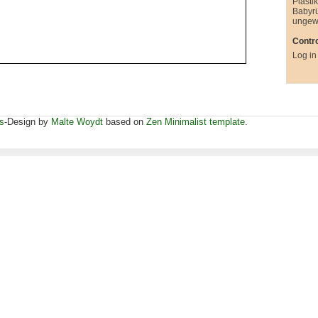
Plasti
Babyr
ungew
Contro
Log in
s
-Design by
Malte Woydt
based on
Zen Minimalist template
.