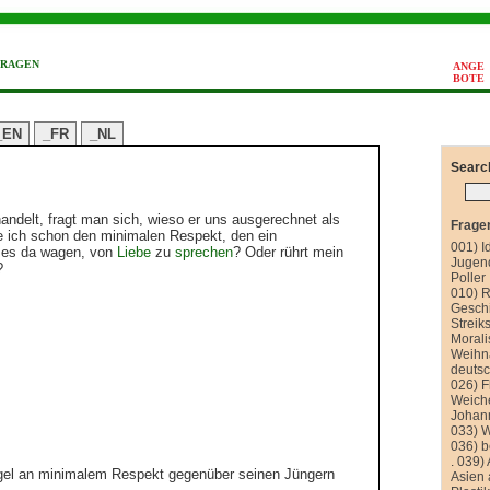
FRAGEN
ANGE
BOTE
_EN
_FR
_NL
Searc
ndelt, fragt man sich, wieso er uns ausgerechnet als
Frage
se ich schon den minimalen Respekt, den ein
001) I
 es da wagen, von
Liebe
zu
sprechen
? Oder rührt mein
Jugend
?
Poller
010) R
Gesch
Streik
Morali
Weihn
deutsc
026) F
Weich
Johan
033) 
036) 
.
039) 
ngel an minimalem Respekt gegenüber seinen Jüngern
Asien 