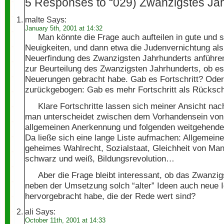
5 Responses to “029) Zwanzigstes Ja
malte
Says:
January 5th, 2001 at 14:32
Man könnte die Frage auch aufteilen in gute und 
Neuigkeiten, und dann etwa die Judenvernichtung al
Neuerfindung des Zwanzigsten Jahrhunderts anführe
zur Beurteilung des Zwanzigsten Jahrhunderts, ob es
Neuerungen gebracht habe. Gab es Fortschritt? Oder
zurückgebogen: Gab es mehr Fortschritt als Rücksch
Klare Fortschritte lassen sich meiner Ansicht na
man unterscheidet zwischen dem Vorhandensein von 
allgemeinen Anerkennung und folgenden weitgehend
Da ließe sich eine lange Liste aufmachen: Allgemeine
geheimes Wahlrecht, Sozialstaat, Gleichheit von Ma
schwarz und weiß, Bildungsrevolution…
Aber die Frage bleibt interessant, ob das Zwanzi
neben der Umsetzung solch “alter” Ideen auch neue 
hervorgebracht habe, die der Rede wert sind?
ali
Says:
October 11th, 2001 at 14:33