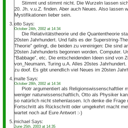
Stimmt und stimmt nicht. Die Wurzeln lassen sic
20. Jh. v.u.Z. finden. Aber auch Neues. Also lassen w
Mystifikationen lieber sein.
otto
Says:
October 24th, 2002 at 14:34
Die Relativitätstheorie und die Quantentheorie 
20sten Jahrhundert. Und falls es der Superstring-The
Theorie” gelingt, die beiden zu vereinigen: Die sind
20sten Jahrhunderts begonnen worden. Computer. Un
“Babbage”, etc. Die entscheidenden Ideen sind von Z
von_Neumann, Turing u.A. Alles 20stes Jahrhundert. 
zu doof. Es gibt unendlich viel Neues im 20sten Jahr
malte
Says:
October 28th, 2002 at 14:34
Piotr argumentiert als Religionswissenschaftlier 
weniger naturwissenschaftlich, Otto als Physiker ka
so natürlich nicht stehenlassen. Ich denke die Frage
Fortschritt als Rückschritt oder umgekehrt macht me
wartet noch auf Eure Antwort :-)
michael
Says:
June 25th, 2003 at 14:35