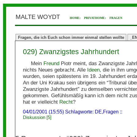
MALTE WOYDT
HOME:
PRIVATHOME:
FRAGEN
Fragen, die ich Euch schon immer einmal stellen wollte
_E
029) Zwanzigstes Jahrhundert
Mein
Freund
Piotr meint, das Zwanzigste Jahr
nichts Neues gebracht. Alle
Ideen
, die in ihm umg
wurden, seien spätestens im 19. Jahrhundert erd
An der Uni Krakau sein übrigens ein “Tribunal übe
Zwanzigste Jahrhundert” zu demselben vernichte
gekommen. Gefühlsmäßíg kann ich dem nicht zu
hat er vielleicht
Recht
?
04/01/2001 (15:55) Schlagworte:
DE
,
Fragen
::
Diskussion [5]