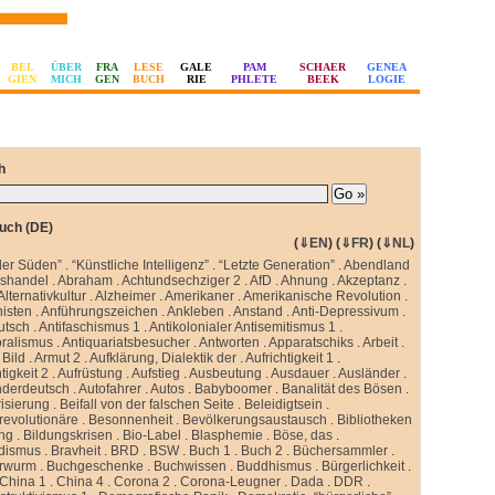
BEL
ÜBER
FRA
LESE
GALE
PAM
SCHAER
GENEA
GIEN
MICH
GEN
BUCH
RIE
PHLETE
BEEK
LOGIE
h
uch (DE)
(
⇓EN
) (
⇓FR
) (
⇓NL
)
ler Süden”
.
“Künstliche Intelligenz”
.
“Letzte Generation”
.
Abendland
sshandel
.
Abraham
.
Achtundsechziger 2
.
AfD
.
Ahnung
.
Akzeptanz
.
Alternativkultur
.
Alzheimer
.
Amerikaner
.
Amerikanische Revolution
.
isten
.
Anführungszeichen
.
Ankleben
.
Anstand
.
Anti-Depressivum
.
utsch
.
Antifaschismus 1
.
Antikolonialer Antisemitismus 1
.
oralismus
.
Antiquariatsbesucher
.
Antworten
.
Apparatschiks
.
Arbeit
.
Bild
.
Armut 2
.
Aufklärung, Dialektik der
.
Aufrichtigkeit 1
.
tigkeit 2
.
Aufrüstung
.
Aufstieg
.
Ausbeutung
.
Ausdauer
.
Ausländer
.
nderdeutsch
.
Autofahrer
.
Autos
.
Babyboomer
.
Banalität des Bösen
.
isierung
.
Beifall von der falschen Seite
.
Beleidigtsein
.
revolutionäre
.
Besonnenheit
.
Bevölkerungsaustausch
.
Bibliotheken
ung
.
Bildungskrisen
.
Bio-Label
.
Blasphemie
.
Böse, das
.
idismus
.
Bravheit
.
BRD
.
BSW
.
Buch 1
.
Buch 2
.
Büchersammler
.
rwurm
.
Buchgeschenke
.
Buchwissen
.
Buddhismus
.
Bürgerlichkeit
.
China 1
.
China 4
.
Corona 2
.
Corona-Leugner
.
Dada
.
DDR
.