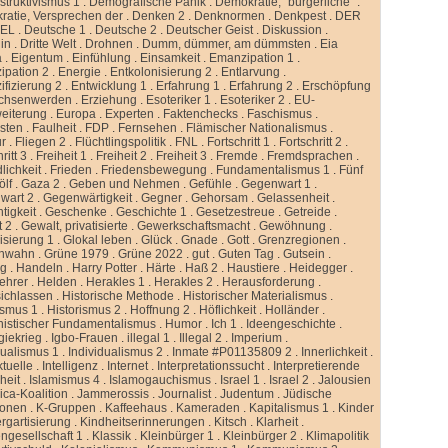
truktivismus 1
.
Demografische Panik
.
Demokratie, “bürgerliche”
.
atie, Versprechen der
.
Denken 2
.
Denknormen
.
Denkpest
.
DER
GEL
.
Deutsche 1
.
Deutsche 2
.
Deutscher Geist
.
Diskussion
.
lin
.
Dritte Welt
.
Drohnen
.
Dumm, dümmer, am dümmsten
.
Eia
a
.
Eigentum
.
Einfühlung
.
Einsamkeit
.
Emanzipation 1
.
ipation 2
.
Energie
.
Entkolonisierung 2
.
Entlarvung
.
ifizierung 2
.
Entwicklung 1
.
Erfahrung 1
.
Erfahrung 2
.
Erschöpfung
chsenwerden
.
Erziehung
.
Esoteriker 1
.
Esoteriker 2
.
EU-
weiterung
.
Europa
.
Experten
.
Faktenchecks
.
Faschismus
.
sten
.
Faulheit
.
FDP
.
Fernsehen
.
Flämischer Nationalismus
.
ur
.
Fliegen 2
.
Flüchtlingspolitik
.
FNL
.
Fortschritt 1
.
Fortschritt 2
.
ritt 3
.
Freiheit 1
.
Freiheit 2
.
Freiheit 3
.
Fremde
.
Fremdsprachen
.
lichkeit
.
Frieden
.
Friedensbewegung
.
Fundamentalismus 1
.
Fünf
ölf
.
Gaza 2
.
Geben und Nehmen
.
Gefühle
.
Gegenwart 1
.
wart 2
.
Gegenwärtigkeit
.
Gegner
.
Gehorsam
.
Gelassenheit
.
tigkeit
.
Geschenke
.
Geschichte 1
.
Gesetzestreue
.
Getreide
.
t 2
.
Gewalt, privatisierte
.
Gewerkschaftsmacht
.
Gewöhnung
.
isierung 1
.
Glokal leben
.
Glück
.
Gnade
.
Gott
.
Grenzregionen
.
nwahn
.
Grüne 1979
.
Grüne 2022
.
gut
.
Guten Tag
.
Gutsein
.
ng
.
Handeln
.
Harry Potter
.
Härte
.
Haß 2
.
Haustiere
.
Heidegger
.
ehrer
.
Helden
.
Herakles 1
.
Herakles 2
.
Herausforderung
.
sichlassen
.
Historische Methode
.
Historischer Materialismus
.
ismus 1
.
Historismus 2
.
Hoffnung 2
.
Höflichkeit
.
Holländer
.
istischer Fundamentalismus
.
Humor
.
Ich 1
.
Ideengeschichte
.
giekrieg
.
Igbo-Frauen
.
illegal 1
.
Illegal 2
.
Imperium
.
dualismus 1
.
Individualismus 2
.
Inmate #P01135809 2
.
Innerlichkeit
.
ktuelle
.
Intelligenz
.
Internet
.
Interpretationssucht
.
Interpretierende
eit
.
Islamismus 4
.
Islamogauchismus
.
Israel 1
.
Israel 2
.
Jalousien
ca-Koalition
.
Jammerossis
.
Journalist
.
Judentum
.
Jüdische
ionen
.
K-Gruppen
.
Kaffeehaus
.
Kameraden
.
Kapitalismus 1
.
Kinder
rgartisierung
.
Kindheitserinnerungen
.
Kitsch
.
Klarheit
.
ngesellschaft 1
.
Klassik
.
Kleinbürger 1
.
Kleinbürger 2
.
Klimapolitik