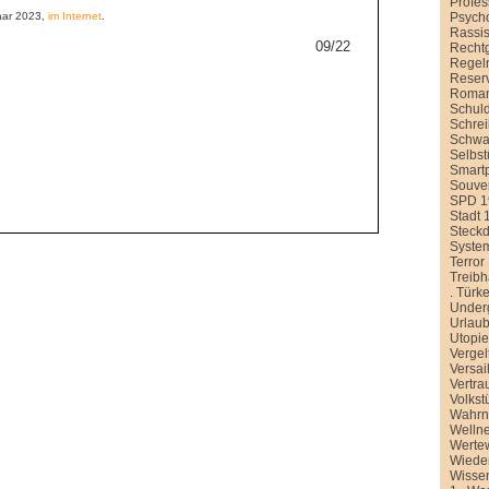
Profe
Psych
aar 2023,
im Internet
.
Rassi
09/22
Recht
Regel
Reser
Roman
Schul
Schre
Schwa
Selbst
Smart
Souver
SPD 1
Stadt 
Steck
Syste
Terror
Treib
.
Türke
Under
Urlau
Utopi
Vergel
Versai
Vertra
Volkst
Wahr
Welln
Werte
Wiede
Wissen