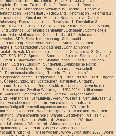
ssorendeutsch
.
Prononciamento
.
Provinz
.
Psychoanalyse 1
.
ospiele
.
Puppen
.
Putin 1
.
Putin 2
.
Rassismus 1
.
Rassismus 4
.
smus 6
.
Real Existierender Sozialismus
.
Rechte 1
.
Rechte 2
.
gehabthaben
.
Rechtsstaat
.
Redezwang
.
Reformation
.
Reformstau
.
n
.
regiert sein
.
Reichtum
.
Reinheit
.
Repräsentative Demokratie
.
veheizung
.
Resozismus
.
retro
.
Revolution 1
.
Revolution 3
.
tik
.
Rußland 1
.
Rußland 2
.
Rußland 4
.
Satire
.
Schaffen
.
Scham,
d und Schande
.
Scheindissidententum
.
Schismen
.
Schmeichelei
.
iben
.
Schriftstellerdasein
.
Schuld 1
.
Schuld 2
.
Schuldgefühle 1
.
rzweiss
.
SED
.
Selbstbeherrschung
.
Selbstsucht
.
überforderung
.
Selbstverantwortung
.
Shoah
.
Sicherheit
.
phone 1
.
Sofastrategen
.
Soldateneid
.
Sonntagmorgen
.
änität
.
Soziale Medien 2
.
Sozialismus 1
.
Sozialismus 2
.
Spaltung
.
977
.
SPD 1987
.
Spenden
.
Sperrmüll
.
Spieler
.
Sprachlos
.
Staat 1
.
1
.
Stadt 3
.
Stadtsanierung
.
Stämme
.
Stasi 1
.
Stasi 2
.
Staunen
.
dosen
.
Studien
.
Studium
.
Sündenfall
.
Symbolische Politik
.
mtheorie
.
Talkshows
.
Tang Ping
.
Technischer Fortschritt
.
Teig
.
 1
.
Terrorismusbekämpfung
.
Theorie
.
Totalitarismen 1
.
hausgasproduzenten
.
Triggerwarnung
.
Trivial Pursuit
.
Trost
.
Tugend
i
.
Überredungskunst
.
überzeugen
.
umstritten
.
Undank
.
ground
.
Universalität
.
Unpünktlichkieit
.
Untertan
.
Unwirtlichkeit
.
b
.
Ursachen des Zweiten Weltkrieges
.
USA 2024
.
Utilitarismus
.
en
.
Vaterland
.
Vegetatives Ideal
.
Vereine
.
Vergangenheit
.
tung
.
Verhängnis
.
Vernünfteln
.
Vernunftwesen 1
.
Vernunftwesen 2
.
lles
.
Verschwörungstheorien
.
Verteidigungsbereitschaft
.
uenswürdigkeit
.
Verwaltungsmassenmord
.
Völkerrecht
.
ümlichkeit
.
Vorfahren
.
Wachstumsgrenzen
.
Wahnsinn
.
Wahrheit 1
.
nehmung
.
Wahrscheinlichkeit
.
Wandel
.
weggehen
.
Weißsein 1
.
ess
.
Weltanschauung
.
Weltstaat
.
Wendehälse
.
Werbung
.
wandel
.
Wessis
.
Widerstand
.
Widerstandsrausch
.
rgutmachung
.
Winnetou
.
Wissen 2
.
Wissenschaftler
.
schaftsfeindlichkeit
.
Wissenwollen
.
Witwe
.
Wohlstand 2022
.
Worte