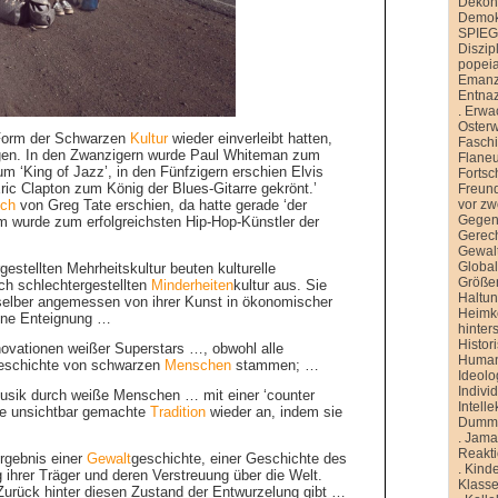
Dekons
Demokr
SPIE
Diszip
popei
Emanz
Entnaz
.
Erwa
Oster
Form der Schwarzen
Kultur
wieder einverleibt hatten,
Faschi
ilgen. In den Zwanzigern wurde Paul Whiteman zum
Flane
m ‘King of Jazz’, in den Fünfzigern erschien Elvis
Fortsch
Eric Clapton zum König der Blues-Gitarre gekrönt.’
Freund
vor zw
ch
von Greg Tate erschien, da hatte gerade ‘der
Gegen
 wurde zum erfolgreichsten Hip-Hop-Künstler der
Gerech
Gewal
Global
stellten Mehrheitskultur beuten kulturelle
Größe
ch schlechtergestellten
Minderheiten
kultur aus. Sie
Haltu
selber angemessen von ihrer Kunst in ökonomischer
Heimk
ine Enteignung …
hinter
Histor
novationen weißer Superstars …, obwohl alle
Human
geschichte von schwarzen
Menschen
stammen; …
Ideolo
Indivi
usik durch weiße Menschen … mit einer ‘counter
Intelle
nie unsichtbar gemachte
Tradition
wieder an, indem sie
Dummh
.
Jamai
Reakt
rgebnis einer
Gewalt
geschichte, einer Geschichte des
.
Kinde
 ihrer Träger und deren Verstreuung über die Welt.
Klasse
 Zurück hinter diesen Zustand der Entwurzelung gibt …