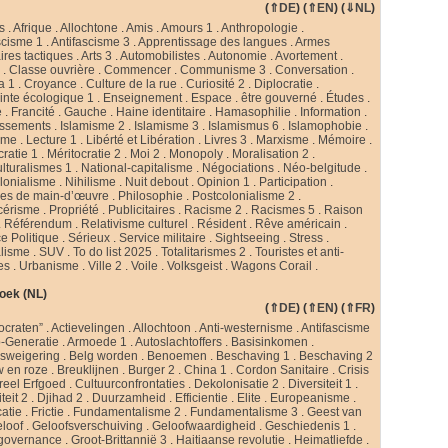
(
⇑DE
) (
⇑EN
) (
⇓NL
)
s
.
Afrique
.
Allochtone
.
Amis
.
Amours 1
.
Anthropologie
.
scisme 1
.
Antifascisme 3
.
Apprentissage des langues
.
Armes
ires tactiques
.
Arts 3
.
Automobilistes
.
Autonomie
.
Avortement
.
s
.
Classe ouvrière
.
Commencer
.
Communisme 3
.
Conversation
.
a 1
.
Croyance
.
Culture de la rue
.
Curiosité 2
.
Diplocratie
.
nte écologique 1
.
Enseignement
.
Espace
.
être gouverné
.
Études
.
e
.
Francité
.
Gauche
.
Haine identitaire
.
Hamasophilie
.
Information
.
issements
.
Islamisme 2
.
Islamisme 3
.
Islamismus 6
.
Islamophobie
.
sme
.
Lecture 1
.
Libérté et Libération
.
Livres 3
.
Marxisme
.
Mémoire
.
cratie 1
.
Méritocratie 2
.
Moi 2
.
Monopoly
.
Moralisation 2
.
ulturalismes 1
.
National-capitalisme
.
Négociations
.
Néo-belgitude
.
lonialisme
.
Nihilisme
.
Nuit debout
.
Opinion 1
.
Participation
.
ies de main-d’œuvre
.
Philosophie
.
Postcolonialisme 2
.
cérisme
.
Propriété
.
Publicitaires
.
Racisme 2
.
Racismes 5
.
Raison
.
Référendum
.
Relativisme culturel
.
Résident
.
Rêve américain
.
e Politique
.
Sérieux
.
Service militaire
.
Sightseeing
.
Stress
.
alisme
.
SUV
.
To do list 2025
.
Totalitarismes 2
.
Touristes et anti-
tes
.
Urbanisme
.
Ville 2
.
Voile
.
Volksgeist
.
Wagons Corail
.
oek (NL)
(
⇑DE
) (
⇑EN
) (
⇑FR
)
ocraten”
.
Actievelingen
.
Allochtoon
.
Anti-westernisme
.
Antifascisme
-Generatie
.
Armoede 1
.
Autoslachtoffers
.
Basisinkomen
.
psweigering
.
Belg worden
.
Benoemen
.
Beschaving 1
.
Beschaving 2
w en roze
.
Breuklijnen
.
Burger 2
.
China 1
.
Cordon Sanitaire
.
Crisis
reel Erfgoed
.
Cultuurconfrontaties
.
Dekolonisatie 2
.
Diversiteit 1
.
teit 2
.
Djihad 2
.
Duurzamheid
.
Efficientie
.
Elite
.
Europeanisme
.
catie
.
Frictie
.
Fundamentalisme 2
.
Fundamentalisme 3
.
Geest van
loof
.
Geloofsverschuiving
.
Geloofwaardigheid
.
Geschiedenis 1
.
governance
.
Groot-Brittannië 3
.
Haitiaanse revolutie
.
Heimatliefde
.