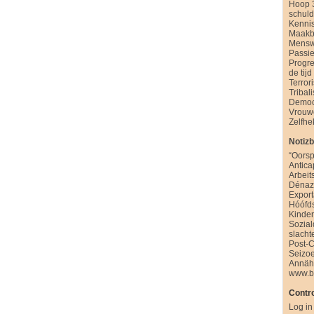
Hoop 
schul
Kenni
Maakb
Mensw
Passie
Progre
de tijd
Terror
Tribal
Democ
Vrouw
Zelfhe
Notiz
“Oorsp
Antica
Arbeit
Dénazi
Export
Hóófd
Kinde
Sozia
slacht
Post-
Seizo
Annäh
www.b
Contro
Log in