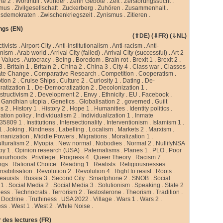
te 2
.
Wortmüll
.
Wunder
.
Zehn Gebote
.
Zeit
.
Zerstörungssucht
.
smus
.
Zivilgesellschaft
.
Zuckerberg
.
Zuhören
.
Zusammenhalt
.
sdemokraten
.
Zwischenkriegszeit
.
Zynismus
.
Zitieren .
ngs (EN)
(
⇑DE
) (
⇓FR
) (
⇓NL
)
ctivists
.
Airport-City
.
Anti-institutionalism
.
Anti-racism
.
Anti-
rnism
.
Arab world
.
Arrival City (failed)
.
Arrival City (successful)
.
Art 2
 Values
.
Autocracy
.
Being
.
Boredom
.
Brain rot
.
Brexit 1
.
Brexit 2
.
 3
.
Britain 1
.
Britain 2
.
China 2
.
China 3
.
City 4
.
Class war
.
Classes
ate Change
.
Comparative Research
.
Competition
.
Cooperatism
.
tion 2
.
Cruise Ships
.
Culture 2
.
Curiosity 1
.
Dating
.
De-
atization 1
.
De-Democratization 2
.
Decolonization 1
.
tructivism 2
.
Development 2
.
Envy
.
Ethnicity
.
EU
.
Facebook
.
.
Gandhian utopia
.
Genetics
.
Globalisation 2
.
governed
.
Guilt
gs 2
.
History 1
.
History 2
.
Hope 1
.
Humanities
.
Identity politics
.
ation policy
.
Individualism 2
.
Individualization 1
.
Inmate
35809 1
.
Institutions
.
Intersectionality
.
Interventionism
.
Islamism 1
.
1
.
Joking
.
Kindness
.
Labelling
.
Localism
.
Markets 2
.
Marxism
.
rranization
.
Middle Powers
.
Migrations
.
Moralization 1
.
ulturalism 2
.
Myopia
.
New normal
.
Nobodies
.
Normal 2
.
NullifyNSA
py 1
.
Opinion research (USA)
.
Paternalisms
.
Planes 1
.
PLO
.
Poor
bourhoods
.
Privilege
.
Progress 4
.
Queer Theory
.
Racism 7
.
ngs
.
Rational Choice
.
Reading 1
.
Realists
.
Religiousnesses
.
sibilisation
.
Revolution 2
.
Revolution 4
.
Right to resist
.
Roots
.
eauists
.
Russia 3
.
Second City
.
Smartphone 2
.
SNOB
.
Social
 1
.
Social Media 2
.
Social Media 3
.
Solutionism
.
Speaking
.
State 2
less
.
Technocrats
.
Terrorism 2
.
Testosterone
.
Theorism
.
Tradition
.
 Doctrine
.
Truthiness
.
USA 2022
.
Village
.
Wars 1
.
Wars 2
.
ess
.
West 1
.
West 2
.
White Noise
.
 des lectures (FR)