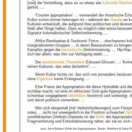
[und] die Vorstellung, dass es so etwas wie
kulturelle
Reinhei
gehört. …
‘Counter appropriation’ … verwandelt die historische Er
Kultur schon immer heterogen ist – während der
Glaube
an ku
Kulturen entwickelt, die aufgrund ihrer politischen und ökon
Maß aller Dinge halten. Dass es möglich oder wünschenswert s
Signatur kolonialistischer Selbstverkennung. …
Afrika Bambaataa & Soulsonic Force … durchqueren kult
marginalisierten Gruppen … in deren Bewusstsein zu bringe
Kampfes gegen die
rassistische
Diskriminierung. … Hip-Hop 
sich bei allem, was ihm zur Verfügung steht. …
Der
postkoloniale
Theoretiker
Edouard Glissart …: ‘Kein
reinen Kulturen, das wäre lächerlich”. …
Wenn Kultur nichts ist, das sich von jemandem besitze
ohne
Eigentum
keine Enteignung. …
Eine Praxis der Appropriation die diese Hybridität und die 
sichtbar macht, ist eine im ethischen Sinn gute Appropriation.
scheinbar vorgegebene
Identitäten
hinnimmt und verfestigt, 
und damit politisch zementiert. …
Wer sich dergestalt [mit Verbotsforderungen] zum Fürspr
indes … nicht nur unweigerlich in die Position schwacher
Opf
unreflektierten (Verbots-)Variante ist die
Kritik
der Appropriat
Fragmentierung und Entsolidarisierung näher, als sie es sich 
aus: Jens Balzer: Ethik der Appropriation. Berlin: Matthes & Seitz 