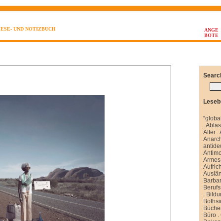
LESE- UND NOTIZBUCH
ANGE
BOTE
Searc
Leseb
“globa
.
Abla
Alter
.
Anarch
antide
Antim
Armes 
Aufrich
Auslä
Barbar
Berufs
.
Bild
Boths
Büche
Büro
.