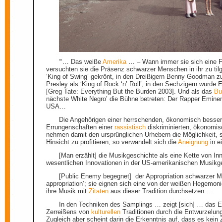
“‘… Das weiße
Amerika
… – Wann immer sie sich eine 
versuchten sie die Präsenz schwarzer Menschen in ihr zu t
‘King of Swing’ gekrönt, in den Dreißigern Benny Goodman zu
Presley als ‘King of Rock ‘n’ Roll’, in den Sechzigern wurde 
[Greg Tate: Everything But the Burden 2003]. Und als das
Bu
nächste White Negro’ die Bühne betreten: Der Rapper Eminem
USA…
Die Angehörigen einer herrschenden, ökonomisch besserge
Errungenschaften einer
rassistisch
diskriminierten, ökonomis
nehmen damit den ursprünglichen Urhebern die Möglichkeit, 
Hinsicht zu profitieren; so verwandelt sich die
Aneignung
in e
[Man erzählt] die Musikgeschichte als eine Kette von In
wesentlichen Innovationen in der US-amerikanischen Musik
[Public Enemy begegnet] der Appropriation schwarzer M
appropriation’; sie eignen sich eine von der weißen Hegemo
ihre Musik mit
Zitaten
aus dieser Tradition durchsetzen. …
In den Techniken des Samplings … zeigt [sich] … das E
Zerreißens von
kulturellen
Traditionen durch die Entwurzelung
Zugleich aber scheint darin die Erkenntnis auf, dass es kein