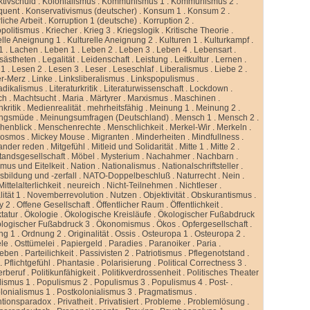
ktivschuld
.
Kolonialismus
.
Kommunismus 1
.
Kommunismus 2
.
quent
.
Konservativismus (deutscher)
.
Konsum 1
.
Konsum 2
.
liche Arbeit
.
Korruption 1 (deutsche)
.
Korruption 2
.
politismus
.
Kriecher
.
Krieg 3
.
Kriegslogik
.
Kritische Theorie
.
elle Aneignung 1
.
Kulturelle Aneignung 2
.
Kulturen 1
.
Kulturkampf
.
1
.
Lachen
.
Leben 1
.
Leben 2
.
Leben 3
.
Leben 4
.
Lebensart
.
sästheten
.
Legalität
.
Leidenschaft
.
Leistung
.
Leitkultur
.
Lernen
.
 1
.
Lesen 2
.
Lesen 3
.
Leser
.
Leseschlaf
.
Liberalismus
.
Liebe 2
.
er-Merz
.
Linke
.
Linksliberalismus
.
Linkspopulismus
.
adikalismus
.
Literaturkritik
.
Literaturwissenschaft
.
Lockdown
.
ch
.
Machtsucht
.
Maria
.
Märtyrer
.
Marxismus
.
Maschinen
.
kritik
.
Medienrealität
.
mehrheitsfähig
.
Meinung 1
.
Meinung 2
.
ngsmüde
.
Meinungsumfragen (Deutschland)
.
Mensch 1
.
Mensch 2
.
henblick
.
Menschenrechte
.
Menschlichkeit
.
Merkel-Wir
.
Merkeln
.
kosmos
.
Mickey Mouse
.
Migranten
.
Minderheiten
.
Mindfullness
.
ander reden
.
Mitgefühl
.
Mitleid und Solidarität
.
Mitte 1
.
Mitte 2
.
standsgesellschaft
.
Möbel
.
Mysterium
.
Nachahmer
.
Nachbarn
.
mus und Eitelkeit
.
Nation
.
Nationalismus
.
Nationalschriftsteller
.
sbildung und -zerfall
.
NATO-Doppelbeschluß
.
Naturrecht
.
Nein
.
ittelalterlichkeit
.
neureich
.
Nicht-Teilnehmen
.
Nichtleser
.
ität 1
.
Novemberrevolution
.
Nutzen
.
Objektivität
.
Obskurantismus
.
y 2
.
Offene Gesellschaft
.
Öffentlicher Raum
.
Öffentlichkeit
.
tatur
.
Ökologie
.
Ökologische Kreisläufe
.
Ökologischer Fußabdruck
logischer Fußabdruck 3
.
Ökonomismus
.
Ökos
.
Opfergesellschaft
.
ng 1
.
Ordnung 2
.
Originalität
.
Ossis
.
Osteuropa 1
.
Osteuropa 2
.
ele
.
Osttümelei
.
Papiergeld
.
Paradies
.
Paranoiker
.
Paria
.
leben
.
Parteilichkeit
.
Passivisten 2
.
Patriotismus
.
Pflegenotstand
.
.
Pflichtgefühl
.
Phantasie
.
Polarisierung
.
Political Correctness 3
.
kerberuf
.
Politikunfähigkeit
.
Politikverdrossenheit
.
Politisches Theater
lismus 1
.
Populismus 2
.
Populismus 3
.
Populismus 4
.
Post-
.
lonialismus 1
.
Postkolonialismus 3
.
Pragmatismus
.
ntionsparadox
.
Privatheit
.
Privatisiert
.
Probleme
.
Problemlösung
.