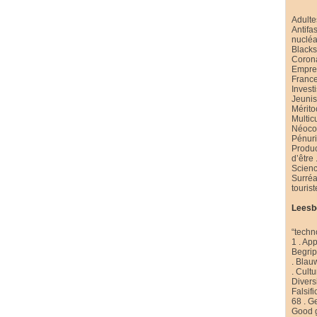
Adulte
Antifa
nucléa
Black
Coron
Emprei
Franc
Invest
Jeuni
Mérito
Multic
Néoco
Pénur
Produ
d’être
Scienc
Surré
touris
Leesb
“techn
1
.
App
Begri
.
Blau
.
Cultu
Diversi
Falsifi
68
.
Ge
Good 