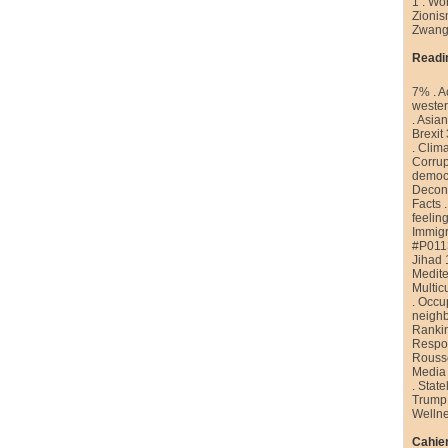
1
.
Wor
Zioni
Zwang
Readi
7%
.
A
weste
.
Asian
Brexit
.
Clim
Corrup
democr
Decons
Facts
feelin
Immigr
#P011
Jihad 
Medite
Multic
.
Occu
neigh
Ranki
Respon
Rouss
Media
.
State
Trump
Welln
Cahier