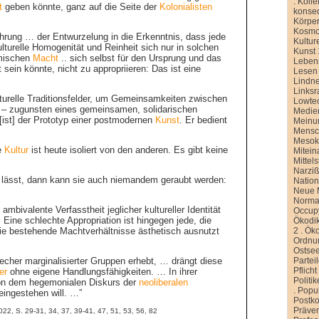
.
Kolle
t
geben könnte, ganz auf die Seite der
Kolonialisten
konse
Körper
Kosmo
fahrung … der Entwurzelung in die Erkenntnis, dass jede
Kultur
lturelle Homogenität und Reinheit sich nur in solchen
Kunst 
omischen
Macht
.. sich selbst für den Ursprung und das
Leben
ein könnte, nicht zu appropriieren: Das ist eine
Lesen
Lindn
Linksr
urelle Traditionsfelder, um Gemeinsamkeiten zwischen
Lowte
n – zugunsten eines gemeinsamen, solidarischen
Medien
[ist] der Prototyp einer postmodernen
Kunst
. Er bedient
Meinu
Mensc
Meso
e
Kultur
ist heute isoliert von den anderen. Es gibt keine
Mitein
Mittel
Narziß
n lässt, dann kann sie auch niemandem geraubt werden:
Nation
Neue M
Normal
ambivalente Verfasstheit jeglicher kultureller Identität
Occup
 Eine schlechte Appropriation ist hingegen jede, die
Ökodik
2
.
Öko
die bestehende Machtverhältnisse ästhetisch ausnutzt
Ordnu
Ostse
Partei
echer marginalisierter Gruppen erhebt, … drängt diese
Pflicht
er
ohne eigene Handlungsfähigkeiten. … In ihrer
Politi
ion dem hegemonialen Diskurs der
neoliberalen
.
Popu
eingestehen will. …”
Postko
Präve
2022, S. 29-31, 34, 37, 39-41, 47, 51, 53, 56, 82