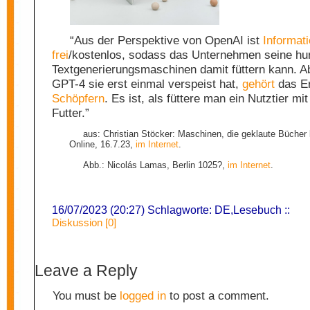
“Aus der Perspektive von OpenAI ist
Informat
frei
/kostenlos, sodass das Unternehmen seine hu
Textgenerierungsmaschinen damit füttern kann. 
GPT-4 sie erst einmal verspeist hat,
gehört
das Er
Schöpfern
. Es ist, als füttere man ein Nutztier mi
Futter.”
aus: Christian Stöcker: Maschinen, die geklaute Bücher 
Online, 16.7.23,
im Internet
.
Abb.: Nicolás Lamas, Berlin 1025?,
im Internet
.
16/07/2023 (20:27) Schlagworte:
DE
,
Lesebuch
::
Diskussion [0]
Leave a Reply
You must be
logged in
to post a comment.