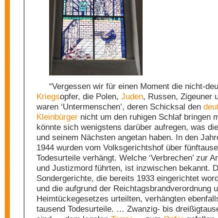
“Vergessen wir für einen Moment die nicht-de
Kriegs
opfer, die Polen,
Juden
, Russen, Zigeuner 
waren ‘Untermenschen’, deren Schicksal den
deu
Kleinbürger
nicht um den ruhigen Schlaf bringen 
könnte sich wenigstens darüber aufregen, was di
und seinem Nächsten angetan haben. In den Jahr
1944 wurden vom Volksgerichtshof über fünftaus
Todesurteile verhängt. Welche ‘Verbrechen’ zur An
und Justizmord führten, ist inzwischen bekannt. D
Sondergerichte, die bereits 1933 eingerichtet wor
und die aufgrund der Reichtagsbrandverordnung 
Heimtückegesetzes urteilten, verhängten ebenfall
tausend Todesurteile. … Zwanzig- bis dreißigtau