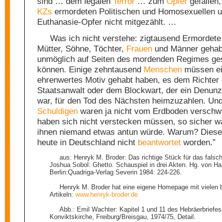
sind … dem legalen
Terror
… zum
Opfer
gefallen,
KZs
ermordeten Politischen und Homosexuellen u
Euthanasie-Opfer nicht mitgezählt. …
Was ich nicht verstehe: zigtausend Ermordete
Mütter, Söhne, Töchter,
Frauen
und Männer gehabt
unmöglich auf Seiten des mordenden Regimes ge
können. Einige zehntausend
Menschen
müssen e
ehrenwertes Motiv gehabt haben, es dem Richter
Staatsanwalt oder dem Blockwart, der ein Denun
war, für den Tod des Nächsten heimzuzahlen. Und
Schuldigen
waren ja nicht vom Erdboden versch
haben sich nicht verstecken müssen, so sicher w
ihnen niemand etwas antun würde. Warum? Diese 
heute in Deutschland nicht
beantwortet
worden.”
aus: Henryk M. Broder: Das richtige Stück für das falsc
Joshua Sobol: Ghetto. Schauspiel in drei Akten. Hg. von Ha
Berlin:Quadriga-Verlag Severin 1984: 224-226.
Henryk M. Broder hat eine eigene Homepage mit vielen 
Artikeln:
www.henryk-broder.de
Abb.: Emil Wachter: Kapitel 1 und 11 des Hebräerbriefes
Konviktskirche, Freiburg/Breisgau, 1974/75, Detail.