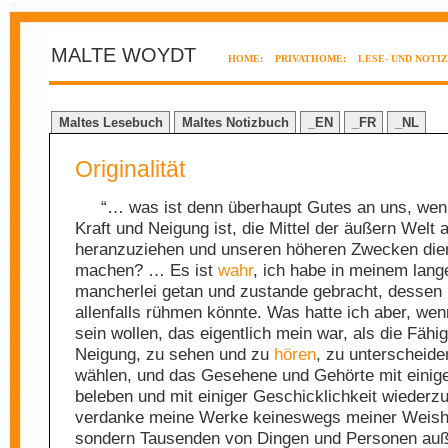
MALTE WOYDT
HOME:
PRIVATHOME:
LESE- UND NOTI
Maltes Lesebuch
Maltes Notizbuch
_EN
_FR
_NL
Originalität
“… was ist denn überhaupt Gutes an uns, wenn
Kraft und Neigung ist, die Mittel der äußern Welt 
heranzuziehen und unseren höheren Zwecken die
machen? … Es ist
wahr
, ich habe in meinem lan
mancherlei getan und zustande gebracht, dessen 
allenfalls rühmen könnte. Was hatte ich aber, wenn
sein wollen, das eigentlich mein war, als die Fähi
Neigung, zu sehen und zu
hören
, zu unterscheide
wählen, und das Gesehene und Gehörte mit einig
beleben und mit einiger Geschicklichkeit wiederz
verdanke meine Werke keineswegs meiner Weishei
sondern Tausenden von Dingen und Personen auße