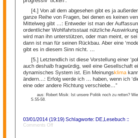
progressiv ‘ticken’.
[4.] Von all dem abgesehen gibt es ja außerd
ganze Reihe von Fragen, bei denen es keinen ver
Mittelweg gibt …: Entweder ist man der Auffassun
ordentlicher Wohlfahrtsstaat nützliche Auswirkun
wird man ihn unterstützen, oder man meint, er sei
dann ist man für seinen Rückbau. Aber eine ‘mode
gibt es in diesem Sinn nicht. …
[5.] Letztendlich ist diese Vorstellung einer ‘pol
auch deshalb fragwürdig, weil eine Gesellschaft e
dynamisches System ist. Ein Meinungs
klima
kann
ändern…: Erfolg werde ich … haben, wenn ich ‘die 
eine oder andere Richtung verschiebe…”
aus: Robert Misik: Ist unsere Politik noch zu retten? Wi
S.55-58.
03/01/2014 (19:19) Schlagworte:
DE
,
Lesebuch
::
on
Comments Off
Mitte
1