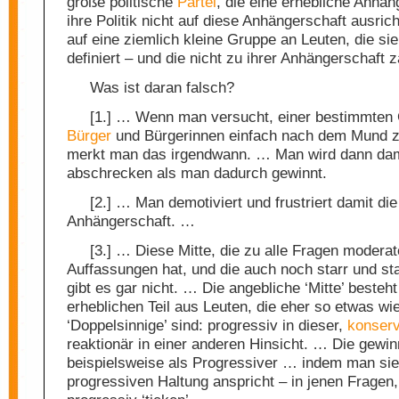
große politische
Partei
, die eine erhebliche Anhän
ihre Politik nicht auf diese Anhängerschaft ausric
auf eine ziemlich kleine Gruppe an Leuten, die sie 
definiert – und die nicht zu ihrer Anhängerschaft 
Was ist daran falsch?
[1.] … Wenn man versucht, einer bestimmten
Bürger
und Bürgerinnen einfach nach dem Mund 
merkt man das irgendwann. … Man wird dann dam
abschrecken als man dadurch gewinnt.
[2.] … Man demotiviert und frustriert damit di
Anhängerschaft. …
[3.] … Diese Mitte, die zu alle Fragen moderat
Auffassungen hat, und die auch noch starr und stab
gibt es gar nicht. … Die angebliche ‘Mitte’ beste
erheblichen Teil aus Leuten, die eher so etwas wi
‘Doppelsinnige’ sind: progressiv in dieser,
konserv
reaktionär in einer anderen Hinsicht. … Die gewin
beispielsweise als Progressiver … indem man sie
progressiven Haltung anspricht – in jenen Fragen,