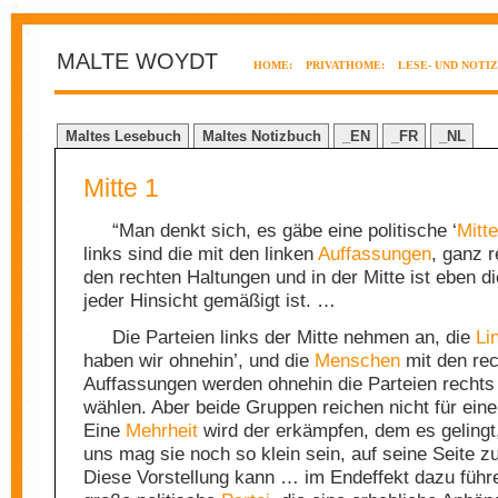
MALTE WOYDT
HOME:
PRIVATHOME:
LESE- UND NOTI
Maltes Lesebuch
Maltes Notizbuch
_EN
_FR
_NL
Mitte 1
“Man denkt sich, es gäbe eine politische ‘
Mitte
links sind die mit den linken
Auffassungen
, ganz r
den rechten Haltungen und in der Mitte ist eben die
jeder Hinsicht gemäßigt ist. …
Die Parteien links der Mitte nehmen an, die
Li
haben wir ohnehin’, und die
Menschen
mit den re
Auffassungen werden ohnehin die Parteien rechts 
wählen. Aber beide Gruppen reichen nicht für eine
Eine
Mehrheit
wird der erkämpfen, dem es gelingt,
uns mag sie noch so klein sein, auf seine Seite z
Diese Vorstellung kann … im Endeffekt dazu führ