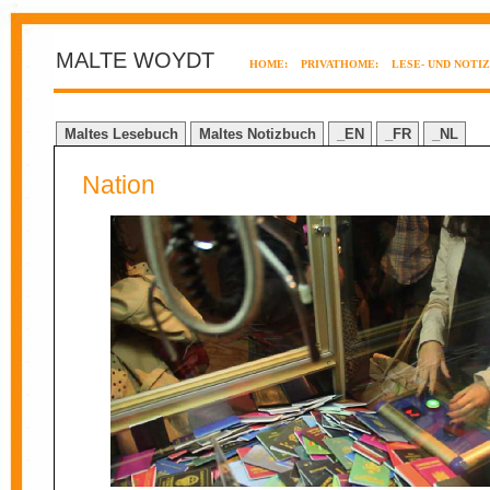
MALTE WOYDT
HOME:
PRIVATHOME:
LESE- UND NOTI
Maltes Lesebuch
Maltes Notizbuch
_EN
_FR
_NL
Nation