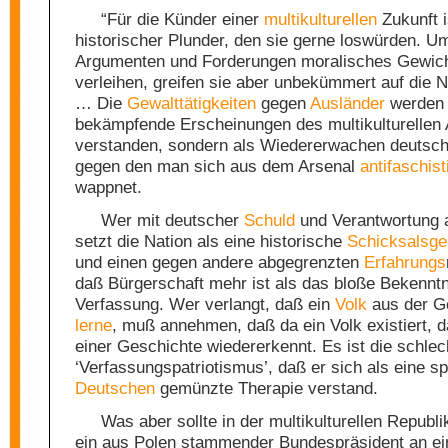
“Für die Künder einer
multikulturellen
Zukunft i
historischer Plunder, den sie gerne loswürden. U
Argumenten und Forderungen moralisches Gewich
verleihen, greifen sie aber unbekümmert auf die N
… Die
Gewalttätigkeiten
gegen
Ausländer
werden 
bekämpfende Erscheinungen des multikulturellen 
verstanden, sondern als Wiedererwachen deutsch
gegen den man sich aus dem Arsenal
antifaschist
wappnet.
Wer mit deutscher
Schuld
und Verantwortung a
setzt die Nation als eine historische
Schicksalsge
und einen gegen andere abgegrenzten
Erfahrungs
daß Bürgerschaft mehr ist als das bloße Bekenntn
Verfassung. Wer verlangt, daß ein
Volk
aus der G
lerne
, muß annehmen, daß da ein Volk existiert, d
einer Geschichte wiedererkennt. Es ist die schlec
‘Verfassungspatriotismus’, daß er sich als eine spe
Deutschen
gemünzte Therapie verstand.
Was aber sollte in der multikulturellen Republi
ein aus Polen stammender Bundespräsident an ei