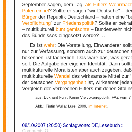
September sagen, dem Tag,
als Hitlers Wehrmach
Polen einfiel
? Sollte er sagen “wir Deutsche” – de
Bürger
der Republik Deutschland – hätten eine “
Verpflichtung
” zur
Friedenspolitik
? Sollte er bekrä
– multikulturell
bunt gemischte
– Bundeswehr nich
des Bündnisses eingesetzt werde? …
Es ist
wahr
: Die Vorstellung, Einwanderer sollt
nur zur Verfassung, sondern auch zur deutschen
bekennen, ist lächerlich. Das wäre das, was gerad
soll: Die Aufgabe der eigenen Identität. Dann sollt
multikulturelle Moralisten aber auch zugeben, daß
multikulturelle
Wandel
das wirksamste Mittel zur 
der deutschen
Vergangenheit
ist, wirksamer jedenf
Vergleich der Verbrechen Hitlers mit denen Stalin
aus: Eckhard Fuhr: Keine Vielvökerrepublik, FAZ vom ?
Abb.: Tintin Wulia: Lure, 2009,
im Internet
.
08/10/2007 (20:50) Schlagworte:
DE
,
Lesebuch
::
on
Comments Off