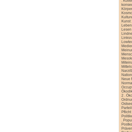
.
Kolle
konse
Körper
Kosmo
Kultur
Kunst 
Leben
Lesen
Lindn
Linksr
Lowte
Medien
Meinu
Mensc
Meso
Mitein
Mittel
Narziß
Nation
Neue M
Normal
Occup
Ökodik
2
.
Öko
Ordnu
Ostse
Partei
Pflicht
Politi
.
Popu
Postko
Präve