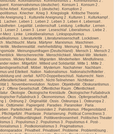
ktivschuld
.
Kolonialismus
.
Kommunismus 1
.
Kommunismus 2
.
quent
.
Konservativismus (deutscher)
.
Konsum 1
.
Konsum 2
.
liche Arbeit
.
Korruption 1 (deutsche)
.
Korruption 2
.
politismus
.
Kriecher
.
Krieg 3
.
Kriegslogik
.
Kritische Theorie
.
elle Aneignung 1
.
Kulturelle Aneignung 2
.
Kulturen 1
.
Kulturkampf
.
1
.
Lachen
.
Leben 1
.
Leben 2
.
Leben 3
.
Leben 4
.
Lebensart
.
sästheten
.
Legalität
.
Leidenschaft
.
Leistung
.
Leitkultur
.
Lernen
.
 1
.
Lesen 2
.
Lesen 3
.
Leser
.
Leseschlaf
.
Liberalismus
.
Liebe 2
.
er-Merz
.
Linke
.
Linksliberalismus
.
Linkspopulismus
.
adikalismus
.
Literaturkritik
.
Literaturwissenschaft
.
Lockdown
.
ch
.
Machtsucht
.
Maria
.
Märtyrer
.
Marxismus
.
Maschinen
.
kritik
.
Medienrealität
.
mehrheitsfähig
.
Meinung 1
.
Meinung 2
.
ngsmüde
.
Meinungsumfragen (Deutschland)
.
Mensch 1
.
Mensch 2
.
henblick
.
Menschenrechte
.
Menschlichkeit
.
Merkel-Wir
.
Merkeln
.
kosmos
.
Mickey Mouse
.
Migranten
.
Minderheiten
.
Mindfullness
.
ander reden
.
Mitgefühl
.
Mitleid und Solidarität
.
Mitte 1
.
Mitte 2
.
standsgesellschaft
.
Möbel
.
Mysterium
.
Nachahmer
.
Nachbarn
.
mus und Eitelkeit
.
Nation
.
Nationalismus
.
Nationalschriftsteller
.
sbildung und -zerfall
.
NATO-Doppelbeschluß
.
Naturrecht
.
Nein
.
ittelalterlichkeit
.
neureich
.
Nicht-Teilnehmen
.
Nichtleser
.
ität 1
.
Novemberrevolution
.
Nutzen
.
Objektivität
.
Obskurantismus
.
y 2
.
Offene Gesellschaft
.
Öffentlicher Raum
.
Öffentlichkeit
.
tatur
.
Ökologie
.
Ökologische Kreisläufe
.
Ökologischer Fußabdruck
logischer Fußabdruck 3
.
Ökonomismus
.
Ökos
.
Opfergesellschaft
.
ng 1
.
Ordnung 2
.
Originalität
.
Ossis
.
Osteuropa 1
.
Osteuropa 2
.
ele
.
Osttümelei
.
Papiergeld
.
Paradies
.
Paranoiker
.
Paria
.
leben
.
Parteilichkeit
.
Passivisten 2
.
Patriotismus
.
Pflegenotstand
.
.
Pflichtgefühl
.
Phantasie
.
Polarisierung
.
Political Correctness 3
.
kerberuf
.
Politikunfähigkeit
.
Politikverdrossenheit
.
Politisches Theater
lismus 1
.
Populismus 2
.
Populismus 3
.
Populismus 4
.
Post-
.
lonialismus 1
.
Postkolonialismus 3
.
Pragmatismus
.
ntionsparadox
.
Privatheit
.
Privatisiert
.
Probleme
.
Problemlösung
.