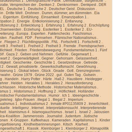
truktivismus 1
.
Demografische Panik
.
Demokratie, “bürgerliche”
.
atie, Versprechen der
.
Denken 2
.
Denknormen
.
Denkpest
.
DER
GEL
.
Deutsche 1
.
Deutsche 2
.
Deutscher Geist
.
Diskussion
.
lin
.
Dritte Welt
.
Drohnen
.
Dumm, dümmer, am dümmsten
.
Eia
a
.
Eigentum
.
Einfühlung
.
Einsamkeit
.
Emanzipation 1
.
ipation 2
.
Energie
.
Entkolonisierung 2
.
Entlarvung
.
ifizierung 2
.
Entwicklung 1
.
Erfahrung 1
.
Erfahrung 2
.
Erschöpfung
chsenwerden
.
Erziehung
.
Esoteriker 1
.
Esoteriker 2
.
EU-
weiterung
.
Europa
.
Experten
.
Faktenchecks
.
Faschismus
.
sten
.
Faulheit
.
FDP
.
Fernsehen
.
Flämischer Nationalismus
.
ur
.
Fliegen 2
.
Flüchtlingspolitik
.
FNL
.
Fortschritt 1
.
Fortschritt 2
.
ritt 3
.
Freiheit 1
.
Freiheit 2
.
Freiheit 3
.
Fremde
.
Fremdsprachen
.
lichkeit
.
Frieden
.
Friedensbewegung
.
Fundamentalismus 1
.
Fünf
ölf
.
Gaza 2
.
Geben und Nehmen
.
Gefühle
.
Gegenwart 1
.
wart 2
.
Gegenwärtigkeit
.
Gegner
.
Gehorsam
.
Gelassenheit
.
tigkeit
.
Geschenke
.
Geschichte 1
.
Gesetzestreue
.
Getreide
.
t 2
.
Gewalt, privatisierte
.
Gewerkschaftsmacht
.
Gewöhnung
.
isierung 1
.
Glokal leben
.
Glück
.
Gnade
.
Gott
.
Grenzregionen
.
nwahn
.
Grüne 1979
.
Grüne 2022
.
gut
.
Guten Tag
.
Gutsein
.
ng
.
Handeln
.
Harry Potter
.
Härte
.
Haß 2
.
Haustiere
.
Heidegger
.
ehrer
.
Helden
.
Herakles 1
.
Herakles 2
.
Herausforderung
.
sichlassen
.
Historische Methode
.
Historischer Materialismus
.
ismus 1
.
Historismus 2
.
Hoffnung 2
.
Höflichkeit
.
Holländer
.
istischer Fundamentalismus
.
Humor
.
Ich 1
.
Ideengeschichte
.
giekrieg
.
Igbo-Frauen
.
illegal 1
.
Illegal 2
.
Imperium
.
dualismus 1
.
Individualismus 2
.
Inmate #P01135809 2
.
Innerlichkeit
.
ktuelle
.
Intelligenz
.
Internet
.
Interpretationssucht
.
Interpretierende
eit
.
Islamismus 4
.
Islamogauchismus
.
Israel 1
.
Israel 2
.
Jalousien
ca-Koalition
.
Jammerossis
.
Journalist
.
Judentum
.
Jüdische
ionen
.
K-Gruppen
.
Kaffeehaus
.
Kameraden
.
Kapitalismus 1
.
Kinder
rgartisierung
.
Kindheitserinnerungen
.
Kitsch
.
Klarheit
.
ngesellschaft 1
.
Klassik
.
Kleinbürger 1
.
Kleinbürger 2
.
Klimapolitik