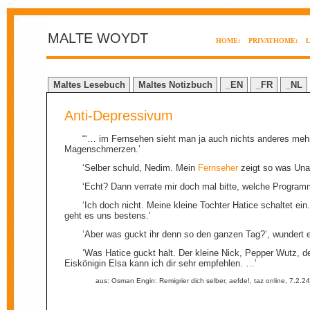
MALTE WOYDT
HOME:
PRIVATHOME:
Maltes Lesebuch
Maltes Notizbuch
_EN
_FR
_NL
Anti-Depressivum
“‘… im Fernsehen sieht man ja auch nichts anderes meh
Magenschmerzen.’
‘Selber schuld, Nedim. Mein
Fernseher
zeigt so was Unap
‘Echt? Dann verrate mir doch mal bitte, welche Program
‘Ich doch nicht. Meine kleine Tochter Hatice schaltet ei
geht es uns bestens.’
‘Aber was guckt ihr denn so den ganzen Tag?’, wundert e
‘Was Hatice guckt halt. Der kleine Nick, Pepper Wutz, 
Eiskönigin Elsa kann ich dir sehr empfehlen. …’
aus: Osman Engin: Remigrier dich selber, aefde!, taz online, 7.2.2