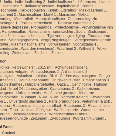
3
.
India
.
Individualisering 2
.
Individualisme 1
.
Influencers
.
Islam en
d
.
Islamisme 5
.
Italiaanse keuken
.
kapitalisme 2
.
Kennis 1
.
seconomie
.
Kerkgebouwen
.
Kritiek
.
Literatuur
.
Maakbaarheid 1
.
aarheid 2
.
Machocultuur
.
Markt 1
.
Marxisme
.
Mekka
.
ording
.
Moderniteit
.
Monoculturalisme
.
Ondernemingszin
.
velingen 1
.
Politiek-correctheid 1
.
Politieke correctheid 2
.
ssieve depressie
.
Propaganda
.
Protectionisme
.
Provincialisme van
.
Rampencultus
.
Rationalisme
.
sponsachtig
.
Sport
.
Stadsjeugd
.
isten 3
.
thuistaal-schooltaal
.
Tijdsvermengvuldiging
.
Traumaporno
.
isme
.
Verenigingsleven
.
Vergrijzingsleugen
.
Vertegenwoordigende
ratie
.
Vlaams nationalisme
.
Volwassenen
.
Vooruitgang 4
.
eneducatie
.
Waarden (westerse)
.
Waarheid 2
.
Witheid 2
.
Woke
.
keling
.
Zielenleven
.
Zooïsme
.
Zusters
.
buch
ronkelijke bewoners”
.
2015 (nl)
.
Achtundsechziger 1
.
pitalisme vulgaire
.
Antifaschismus 2
.
Antisemitisme 2
.
slosigkeit
.
Asianism
.
autolos
.
BHV
.
Carfree day
.
casques
.
Congo
.
fication 1
.
Double nationalité
.
Drugskapitalisten
.
Emancipation 3
.
ation d’armes
.
Fußballergehälter
.
Gaza 1
.
Gentrificatie
.
Habgier
.
stad
.
Israel 24
.
Jahreszeiten
.
Kapitalismus 2
.
Katholizismus
.
rwagens
.
Links en rechts
.
Macédoine grecque
.
Moderne
ldemokratie
.
Muntpunt
.
N-VA
.
N-VA
.
Northern Ireland
.
Onverdoofd
en 1
.
Onverdoofd slachten 2
.
Parteigründungen
.
Piétonnier (à Bxl)
.
Corona
.
Racisme anti-blanc
.
randtaal
.
Rassismus 3
.
Révanchisme
.
enen
.
Tabu
.
Un imam à l’église
.
Waffenexporte
.
Wandel durch
erung
.
Wereldgeschiedenis
.
Wirtschaftsliberalismus 1
.
ruessel-forum.de
.
Zeitungen
.
Zivilcourage
.
[Wortsammlungen]
.
l Panel
.
Contact
.