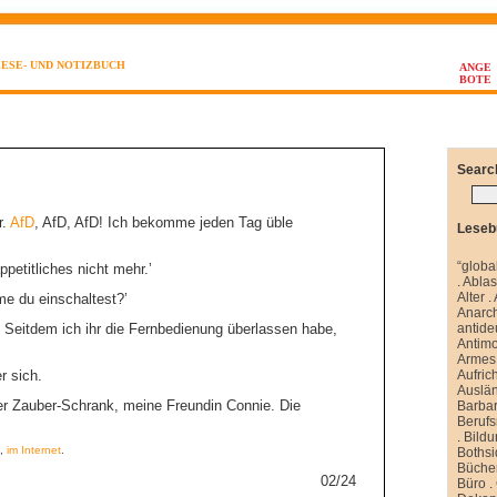
LESE- UND NOTIZBUCH
ANGE
BOTE
Searc
r.
AfD
, AfD, AfD! Ich bekomme jeden Tag üble
Leseb
“globa
petitliches nicht mehr.’
.
Abla
Alter
.
me du einschaltest?’
Anarch
n. Seitdem ich ihr die Fernbedienung überlassen habe,
antide
Antim
Armes 
r sich.
Aufrich
Auslä
der Zauber-Schrank, meine Freundin Connie. Die
Barbar
Berufs
.
Bild
4,
im Internet
.
Boths
Büche
02/24
Büro
.