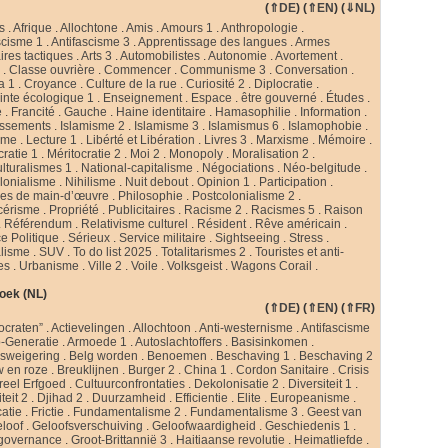
(
⇑DE
) (
⇑EN
) (
⇓NL
)
s
.
Afrique
.
Allochtone
.
Amis
.
Amours 1
.
Anthropologie
.
scisme 1
.
Antifascisme 3
.
Apprentissage des langues
.
Armes
ires tactiques
.
Arts 3
.
Automobilistes
.
Autonomie
.
Avortement
.
s
.
Classe ouvrière
.
Commencer
.
Communisme 3
.
Conversation
.
a 1
.
Croyance
.
Culture de la rue
.
Curiosité 2
.
Diplocratie
.
nte écologique 1
.
Enseignement
.
Espace
.
être gouverné
.
Études
.
e
.
Francité
.
Gauche
.
Haine identitaire
.
Hamasophilie
.
Information
.
issements
.
Islamisme 2
.
Islamisme 3
.
Islamismus 6
.
Islamophobie
.
sme
.
Lecture 1
.
Libérté et Libération
.
Livres 3
.
Marxisme
.
Mémoire
.
cratie 1
.
Méritocratie 2
.
Moi 2
.
Monopoly
.
Moralisation 2
.
ulturalismes 1
.
National-capitalisme
.
Négociations
.
Néo-belgitude
.
lonialisme
.
Nihilisme
.
Nuit debout
.
Opinion 1
.
Participation
.
ies de main-d’œuvre
.
Philosophie
.
Postcolonialisme 2
.
cérisme
.
Propriété
.
Publicitaires
.
Racisme 2
.
Racismes 5
.
Raison
.
Référendum
.
Relativisme culturel
.
Résident
.
Rêve américain
.
e Politique
.
Sérieux
.
Service militaire
.
Sightseeing
.
Stress
.
alisme
.
SUV
.
To do list 2025
.
Totalitarismes 2
.
Touristes et anti-
tes
.
Urbanisme
.
Ville 2
.
Voile
.
Volksgeist
.
Wagons Corail
.
oek (NL)
(
⇑DE
) (
⇑EN
) (
⇑FR
)
ocraten”
.
Actievelingen
.
Allochtoon
.
Anti-westernisme
.
Antifascisme
-Generatie
.
Armoede 1
.
Autoslachtoffers
.
Basisinkomen
.
psweigering
.
Belg worden
.
Benoemen
.
Beschaving 1
.
Beschaving 2
w en roze
.
Breuklijnen
.
Burger 2
.
China 1
.
Cordon Sanitaire
.
Crisis
reel Erfgoed
.
Cultuurconfrontaties
.
Dekolonisatie 2
.
Diversiteit 1
.
teit 2
.
Djihad 2
.
Duurzamheid
.
Efficientie
.
Elite
.
Europeanisme
.
catie
.
Frictie
.
Fundamentalisme 2
.
Fundamentalisme 3
.
Geest van
loof
.
Geloofsverschuiving
.
Geloofwaardigheid
.
Geschiedenis 1
.
governance
.
Groot-Brittannië 3
.
Haitiaanse revolutie
.
Heimatliefde
.