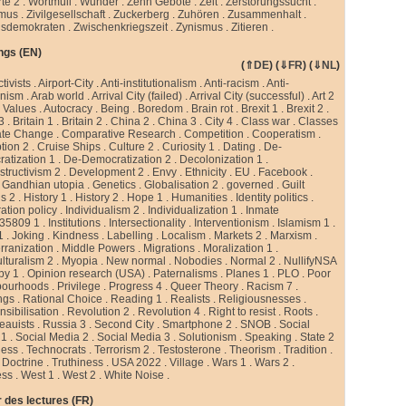
te 2
.
Wortmüll
.
Wunder
.
Zehn Gebote
.
Zeit
.
Zerstörungssucht
.
smus
.
Zivilgesellschaft
.
Zuckerberg
.
Zuhören
.
Zusammenhalt
.
sdemokraten
.
Zwischenkriegszeit
.
Zynismus
.
Zitieren .
ngs (EN)
(
⇑DE
) (
⇓FR
) (
⇓NL
)
ctivists
.
Airport-City
.
Anti-institutionalism
.
Anti-racism
.
Anti-
rnism
.
Arab world
.
Arrival City (failed)
.
Arrival City (successful)
.
Art 2
 Values
.
Autocracy
.
Being
.
Boredom
.
Brain rot
.
Brexit 1
.
Brexit 2
.
 3
.
Britain 1
.
Britain 2
.
China 2
.
China 3
.
City 4
.
Class war
.
Classes
ate Change
.
Comparative Research
.
Competition
.
Cooperatism
.
tion 2
.
Cruise Ships
.
Culture 2
.
Curiosity 1
.
Dating
.
De-
atization 1
.
De-Democratization 2
.
Decolonization 1
.
tructivism 2
.
Development 2
.
Envy
.
Ethnicity
.
EU
.
Facebook
.
.
Gandhian utopia
.
Genetics
.
Globalisation 2
.
governed
.
Guilt
gs 2
.
History 1
.
History 2
.
Hope 1
.
Humanities
.
Identity politics
.
ation policy
.
Individualism 2
.
Individualization 1
.
Inmate
35809 1
.
Institutions
.
Intersectionality
.
Interventionism
.
Islamism 1
.
1
.
Joking
.
Kindness
.
Labelling
.
Localism
.
Markets 2
.
Marxism
.
rranization
.
Middle Powers
.
Migrations
.
Moralization 1
.
ulturalism 2
.
Myopia
.
New normal
.
Nobodies
.
Normal 2
.
NullifyNSA
py 1
.
Opinion research (USA)
.
Paternalisms
.
Planes 1
.
PLO
.
Poor
bourhoods
.
Privilege
.
Progress 4
.
Queer Theory
.
Racism 7
.
ngs
.
Rational Choice
.
Reading 1
.
Realists
.
Religiousnesses
.
sibilisation
.
Revolution 2
.
Revolution 4
.
Right to resist
.
Roots
.
eauists
.
Russia 3
.
Second City
.
Smartphone 2
.
SNOB
.
Social
 1
.
Social Media 2
.
Social Media 3
.
Solutionism
.
Speaking
.
State 2
less
.
Technocrats
.
Terrorism 2
.
Testosterone
.
Theorism
.
Tradition
.
 Doctrine
.
Truthiness
.
USA 2022
.
Village
.
Wars 1
.
Wars 2
.
ess
.
West 1
.
West 2
.
White Noise
.
 des lectures (FR)