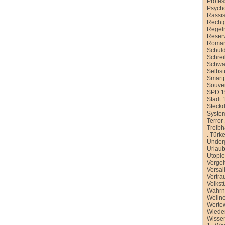
Profe
Psych
Rassi
Recht
Regel
Reser
Roman
Schul
Schre
Schwa
Selbst
Smart
Souver
SPD 1
Stadt 
Steck
Syste
Terror
Treib
.
Türke
Under
Urlau
Utopi
Vergel
Versai
Vertra
Volkst
Wahr
Welln
Werte
Wiede
Wissen