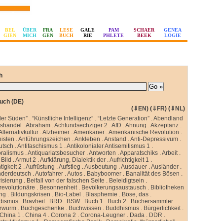
BEL
ÜBER
FRA
LESE
GALE
PAM
SCHAER
GENEA
GIEN
MICH
GEN
BUCH
RIE
PHLETE
BEEK
LOGIE
h
uch (DE)
(
⇓EN
) (
⇓FR
) (
⇓NL
)
ler Süden”
.
“Künstliche Intelligenz”
.
“Letzte Generation”
.
Abendland
sshandel
.
Abraham
.
Achtundsechziger 2
.
AfD
.
Ahnung
.
Akzeptanz
.
Alternativkultur
.
Alzheimer
.
Amerikaner
.
Amerikanische Revolution
.
isten
.
Anführungszeichen
.
Ankleben
.
Anstand
.
Anti-Depressivum
.
utsch
.
Antifaschismus 1
.
Antikolonialer Antisemitismus 1
.
oralismus
.
Antiquariatsbesucher
.
Antworten
.
Apparatschiks
.
Arbeit
.
Bild
.
Armut 2
.
Aufklärung, Dialektik der
.
Aufrichtigkeit 1
.
tigkeit 2
.
Aufrüstung
.
Aufstieg
.
Ausbeutung
.
Ausdauer
.
Ausländer
.
nderdeutsch
.
Autofahrer
.
Autos
.
Babyboomer
.
Banalität des Bösen
.
isierung
.
Beifall von der falschen Seite
.
Beleidigtsein
.
revolutionäre
.
Besonnenheit
.
Bevölkerungsaustausch
.
Bibliotheken
ung
.
Bildungskrisen
.
Bio-Label
.
Blasphemie
.
Böse, das
.
idismus
.
Bravheit
.
BRD
.
BSW
.
Buch 1
.
Buch 2
.
Büchersammler
.
rwurm
.
Buchgeschenke
.
Buchwissen
.
Buddhismus
.
Bürgerlichkeit
.
China 1
.
China 4
.
Corona 2
.
Corona-Leugner
.
Dada
.
DDR
.