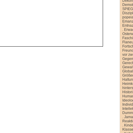
Dekons
Demokr
SPIE
Diszip
popei
Emanz
Entnaz
.
Erwa
Oster
Faschi
Flane
Fortsch
Freund
vor zw
Gegen
Gerech
Gewal
Global
Größe
Haltu
Heimk
hinter
Histor
Human
Ideolo
Indivi
Intelle
Dummh
.
Jamai
Reakt
.
Kinde
Klasse