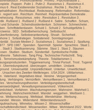
ssorendeutsch
.
Prononciamento
.
Provinz
.
Psychoanalyse 1
.
ospiele
.
Puppen
.
Putin 1
.
Putin 2
.
Rassismus 1
.
Rassismus 4
.
smus 6
.
Real Existierender Sozialismus
.
Rechte 1
.
Rechte 2
.
gehabthaben
.
Rechtsstaat
.
Redezwang
.
Reformation
.
Reformstau
.
n
.
regiert sein
.
Reichtum
.
Reinheit
.
Repräsentative Demokratie
.
veheizung
.
Resozismus
.
retro
.
Revolution 1
.
Revolution 3
.
tik
.
Rußland 1
.
Rußland 2
.
Rußland 4
.
Satire
.
Schaffen
.
Scham,
d und Schande
.
Scheindissidententum
.
Schismen
.
Schmeichelei
.
iben
.
Schriftstellerdasein
.
Schuld 1
.
Schuld 2
.
Schuldgefühle 1
.
rzweiss
.
SED
.
Selbstbeherrschung
.
Selbstsucht
.
überforderung
.
Selbstverantwortung
.
Shoah
.
Sicherheit
.
phone 1
.
Sofastrategen
.
Soldateneid
.
Sonntagmorgen
.
änität
.
Soziale Medien 2
.
Sozialismus 1
.
Sozialismus 2
.
Spaltung
.
977
.
SPD 1987
.
Spenden
.
Sperrmüll
.
Spieler
.
Sprachlos
.
Staat 1
.
1
.
Stadt 3
.
Stadtsanierung
.
Stämme
.
Stasi 1
.
Stasi 2
.
Staunen
.
dosen
.
Studien
.
Studium
.
Sündenfall
.
Symbolische Politik
.
mtheorie
.
Talkshows
.
Tang Ping
.
Technischer Fortschritt
.
Teig
.
 1
.
Terrorismusbekämpfung
.
Theorie
.
Totalitarismen 1
.
hausgasproduzenten
.
Triggerwarnung
.
Trivial Pursuit
.
Trost
.
Tugend
i
.
Überredungskunst
.
überzeugen
.
umstritten
.
Undank
.
ground
.
Universalität
.
Unpünktlichkieit
.
Untertan
.
Unwirtlichkeit
.
b
.
Ursachen des Zweiten Weltkrieges
.
USA 2024
.
Utilitarismus
.
en
.
Vaterland
.
Vegetatives Ideal
.
Vereine
.
Vergangenheit
.
tung
.
Verhängnis
.
Vernünfteln
.
Vernunftwesen 1
.
Vernunftwesen 2
.
lles
.
Verschwörungstheorien
.
Verteidigungsbereitschaft
.
uenswürdigkeit
.
Verwaltungsmassenmord
.
Völkerrecht
.
ümlichkeit
.
Vorfahren
.
Wachstumsgrenzen
.
Wahnsinn
.
Wahrheit 1
.
nehmung
.
Wahrscheinlichkeit
.
Wandel
.
weggehen
.
Weißsein 1
.
ess
.
Weltanschauung
.
Weltstaat
.
Wendehälse
.
Werbung
.
wandel
.
Wessis
.
Widerstand
.
Widerstandsrausch
.
rgutmachung
.
Winnetou
.
Wissen 2
.
Wissenschaftler
.
schaftsfeindlichkeit
.
Wissenwollen
.
Witwe
.
Wohlstand 2022
.
Worte