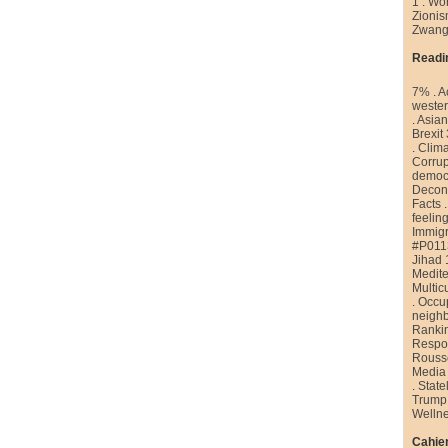
1
.
Wor
Zioni
Zwang
Readi
7%
.
A
weste
.
Asian
Brexit
.
Clim
Corrup
democr
Decons
Facts
feelin
Immigr
#P011
Jihad 
Medite
Multic
.
Occu
neigh
Ranki
Respon
Rouss
Media
.
State
Trump
Welln
Cahier