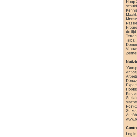
Hoop 
schul
Kenni
Maakb
Mensw
Passie
Progre
de tijd
Terror
Tribal
Democ
Vrouw
Zelfhe
Notiz
“Oorsp
Antica
Arbeit
Dénazi
Export
Hóófd
Kinde
Sozia
slacht
Post-
Seizo
Annäh
www.b
Contro
Log in