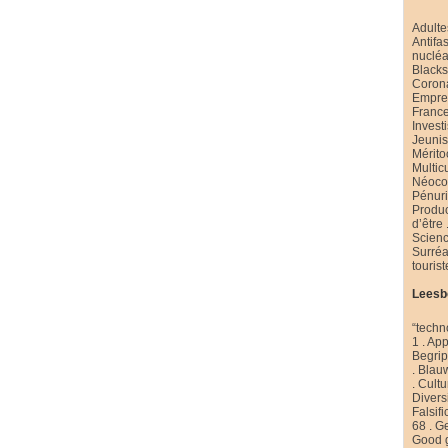
Adulte
Antifa
nucléa
Black
Coron
Emprei
Franc
Invest
Jeuni
Mérito
Multic
Néoco
Pénur
Produ
d’être
Scienc
Surré
touris
Leesb
“techn
1
.
App
Begri
.
Blau
.
Cultu
Diversi
Falsifi
68
.
Ge
Good 