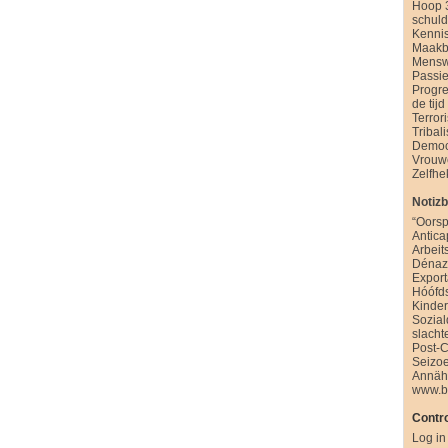
Hoop 
schul
Kenni
Maakb
Mensw
Passie
Progre
de tijd
Terror
Tribal
Democ
Vrouw
Zelfhe
Notiz
“Oorsp
Antica
Arbeit
Dénazi
Export
Hóófd
Kinde
Sozia
slacht
Post-
Seizo
Annäh
www.b
Contro
Log in