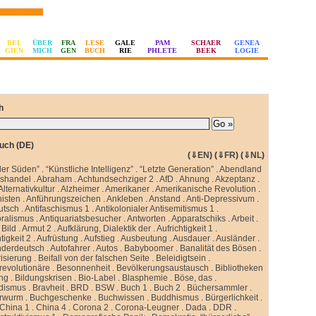
BEL
ÜBER
FRA
LESE
GALE
PAM
SCHAER
GENEA
GIEN
MICH
GEN
BUCH
RIE
PHLETE
BEEK
LOGIE
h
uch (DE)
(
⇓EN
) (
⇓FR
) (
⇓NL
)
ler Süden”
.
“Künstliche Intelligenz”
.
“Letzte Generation”
.
Abendland
sshandel
.
Abraham
.
Achtundsechziger 2
.
AfD
.
Ahnung
.
Akzeptanz
.
Alternativkultur
.
Alzheimer
.
Amerikaner
.
Amerikanische Revolution
.
isten
.
Anführungszeichen
.
Ankleben
.
Anstand
.
Anti-Depressivum
.
utsch
.
Antifaschismus 1
.
Antikolonialer Antisemitismus 1
.
oralismus
.
Antiquariatsbesucher
.
Antworten
.
Apparatschiks
.
Arbeit
.
Bild
.
Armut 2
.
Aufklärung, Dialektik der
.
Aufrichtigkeit 1
.
tigkeit 2
.
Aufrüstung
.
Aufstieg
.
Ausbeutung
.
Ausdauer
.
Ausländer
.
nderdeutsch
.
Autofahrer
.
Autos
.
Babyboomer
.
Banalität des Bösen
.
isierung
.
Beifall von der falschen Seite
.
Beleidigtsein
.
revolutionäre
.
Besonnenheit
.
Bevölkerungsaustausch
.
Bibliotheken
ung
.
Bildungskrisen
.
Bio-Label
.
Blasphemie
.
Böse, das
.
idismus
.
Bravheit
.
BRD
.
BSW
.
Buch 1
.
Buch 2
.
Büchersammler
.
rwurm
.
Buchgeschenke
.
Buchwissen
.
Buddhismus
.
Bürgerlichkeit
.
China 1
.
China 4
.
Corona 2
.
Corona-Leugner
.
Dada
.
DDR
.