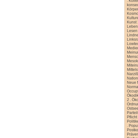
.
Kolle
konse
Körper
Kosmo
Kultur
Kunst 
Leben
Lesen
Lindn
Linksr
Lowte
Medien
Meinu
Mensc
Meso
Mitein
Mittel
Narziß
Nation
Neue M
Normal
Occup
Ökodik
2
.
Öko
Ordnu
Ostse
Partei
Pflicht
Politi
.
Popu
Postko
Präve