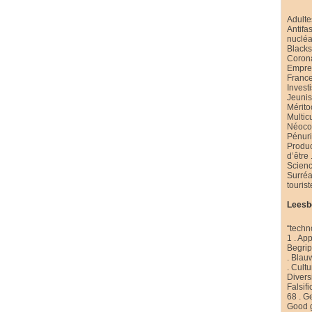
Adulte
Antifa
nucléa
Black
Coron
Emprei
Franc
Invest
Jeuni
Mérito
Multic
Néoco
Pénur
Produ
d’être
Scienc
Surré
touris
Leesb
“techn
1
.
App
Begri
.
Blau
.
Cultu
Diversi
Falsifi
68
.
Ge
Good 