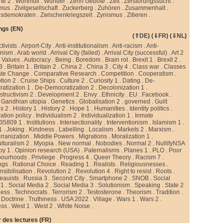
te 2
.
Wortmüll
.
Wunder
.
Zehn Gebote
.
Zeit
.
Zerstörungssucht
.
smus
.
Zivilgesellschaft
.
Zuckerberg
.
Zuhören
.
Zusammenhalt
.
sdemokraten
.
Zwischenkriegszeit
.
Zynismus
.
Zitieren .
ngs (EN)
(
⇑DE
) (
⇓FR
) (
⇓NL
)
ctivists
.
Airport-City
.
Anti-institutionalism
.
Anti-racism
.
Anti-
rnism
.
Arab world
.
Arrival City (failed)
.
Arrival City (successful)
.
Art 2
 Values
.
Autocracy
.
Being
.
Boredom
.
Brain rot
.
Brexit 1
.
Brexit 2
.
 3
.
Britain 1
.
Britain 2
.
China 2
.
China 3
.
City 4
.
Class war
.
Classes
ate Change
.
Comparative Research
.
Competition
.
Cooperatism
.
tion 2
.
Cruise Ships
.
Culture 2
.
Curiosity 1
.
Dating
.
De-
atization 1
.
De-Democratization 2
.
Decolonization 1
.
tructivism 2
.
Development 2
.
Envy
.
Ethnicity
.
EU
.
Facebook
.
.
Gandhian utopia
.
Genetics
.
Globalisation 2
.
governed
.
Guilt
gs 2
.
History 1
.
History 2
.
Hope 1
.
Humanities
.
Identity politics
.
ation policy
.
Individualism 2
.
Individualization 1
.
Inmate
35809 1
.
Institutions
.
Intersectionality
.
Interventionism
.
Islamism 1
.
1
.
Joking
.
Kindness
.
Labelling
.
Localism
.
Markets 2
.
Marxism
.
rranization
.
Middle Powers
.
Migrations
.
Moralization 1
.
ulturalism 2
.
Myopia
.
New normal
.
Nobodies
.
Normal 2
.
NullifyNSA
py 1
.
Opinion research (USA)
.
Paternalisms
.
Planes 1
.
PLO
.
Poor
bourhoods
.
Privilege
.
Progress 4
.
Queer Theory
.
Racism 7
.
ngs
.
Rational Choice
.
Reading 1
.
Realists
.
Religiousnesses
.
sibilisation
.
Revolution 2
.
Revolution 4
.
Right to resist
.
Roots
.
eauists
.
Russia 3
.
Second City
.
Smartphone 2
.
SNOB
.
Social
 1
.
Social Media 2
.
Social Media 3
.
Solutionism
.
Speaking
.
State 2
less
.
Technocrats
.
Terrorism 2
.
Testosterone
.
Theorism
.
Tradition
.
 Doctrine
.
Truthiness
.
USA 2022
.
Village
.
Wars 1
.
Wars 2
.
ess
.
West 1
.
West 2
.
White Noise
.
 des lectures (FR)