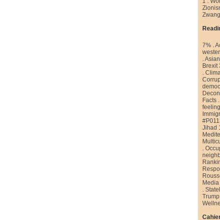
1
.
Wor
Zioni
Zwang
Readi
7%
.
A
weste
.
Asian
Brexit
.
Clim
Corrup
democr
Decons
Facts
feelin
Immigr
#P011
Jihad 
Medite
Multic
.
Occu
neigh
Ranki
Respon
Rouss
Media
.
State
Trump
Welln
Cahier