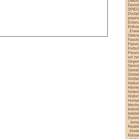
Dekons
Demokr
SPIE
Diszip
popei
Emanz
Entnaz
.
Erwa
Oster
Faschi
Flane
Fortsch
Freund
vor zw
Gegen
Gerech
Gewal
Global
Größe
Haltu
Heimk
hinter
Histor
Human
Ideolo
Indivi
Intelle
Dummh
.
Jamai
Reakt
.
Kinde
Klasse