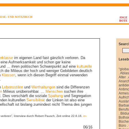
LESE- UND NOTIZBUCH
ANGE
BOTE
Searc
erklasse
im eigenen Land fast gänzlich verloren. Da
Leseb
ch eine Aufmerksamkeit und schon gar keine
 und … ihren politischen Schwerpunkt auf eine
kulturelle
“globa
ch die Milieus der hoch und weniger Gebildeten deutlich
.
Abla
n
Klassen
, wenn ich diesen Begriff einmal verwenden
Alter
.
.
Anarch
antide
en
Lebensstilen
und
Werthaltungen
sind die Differenzen
Antim
en
Milieus unübersehbar. …
Menschen
suchen ihre
Armes 
. Dies verschärft die soziale
Spaltung
und Segregation
Aufrich
nden kulturellen
Sensibilität
der Linken ist also eine
Auslä
llschaft ist bislang zumindest nicht Thema des jungen
Barbar
Berufs
.
Bild
erloren”, Interview durch Robert Pausch, Zeit online 22.6.16,
im
Boths
Büche
Büro
.
06/16