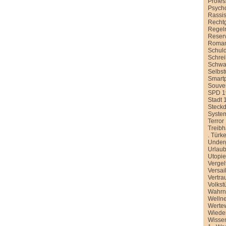
Profe
Psych
Rassi
Recht
Regel
Reser
Roman
Schul
Schre
Schwa
Selbst
Smart
Souver
SPD 1
Stadt 
Steck
Syste
Terror
Treib
.
Türke
Under
Urlau
Utopi
Vergel
Versai
Vertra
Volkst
Wahr
Welln
Werte
Wiede
Wissen