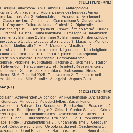
(
⇑DE
) (
⇑EN
) (
⇓NL
)
s
.
Afrique
.
Allochtone
.
Amis
.
Amours 1
.
Anthropologie
.
scisme 1
.
Antifascisme 3
.
Apprentissage des langues
.
Armes
ires tactiques
.
Arts 3
.
Automobilistes
.
Autonomie
.
Avortement
.
s
.
Classe ouvrière
.
Commencer
.
Communisme 3
.
Conversation
.
a 1
.
Croyance
.
Culture de la rue
.
Curiosité 2
.
Diplocratie
.
nte écologique 1
.
Enseignement
.
Espace
.
être gouverné
.
Études
.
e
.
Francité
.
Gauche
.
Haine identitaire
.
Hamasophilie
.
Information
.
issements
.
Islamisme 2
.
Islamisme 3
.
Islamismus 6
.
Islamophobie
.
sme
.
Lecture 1
.
Libérté et Libération
.
Livres 3
.
Marxisme
.
Mémoire
.
cratie 1
.
Méritocratie 2
.
Moi 2
.
Monopoly
.
Moralisation 2
.
ulturalismes 1
.
National-capitalisme
.
Négociations
.
Néo-belgitude
.
lonialisme
.
Nihilisme
.
Nuit debout
.
Opinion 1
.
Participation
.
ies de main-d’œuvre
.
Philosophie
.
Postcolonialisme 2
.
cérisme
.
Propriété
.
Publicitaires
.
Racisme 2
.
Racismes 5
.
Raison
.
Référendum
.
Relativisme culturel
.
Résident
.
Rêve américain
.
e Politique
.
Sérieux
.
Service militaire
.
Sightseeing
.
Stress
.
alisme
.
SUV
.
To do list 2025
.
Totalitarismes 2
.
Touristes et anti-
tes
.
Urbanisme
.
Ville 2
.
Voile
.
Volksgeist
.
Wagons Corail
.
oek (NL)
(
⇑DE
) (
⇑EN
) (
⇑FR
)
ocraten”
.
Actievelingen
.
Allochtoon
.
Anti-westernisme
.
Antifascisme
-Generatie
.
Armoede 1
.
Autoslachtoffers
.
Basisinkomen
.
psweigering
.
Belg worden
.
Benoemen
.
Beschaving 1
.
Beschaving 2
w en roze
.
Breuklijnen
.
Burger 2
.
China 1
.
Cordon Sanitaire
.
Crisis
reel Erfgoed
.
Cultuurconfrontaties
.
Dekolonisatie 2
.
Diversiteit 1
.
teit 2
.
Djihad 2
.
Duurzamheid
.
Efficientie
.
Elite
.
Europeanisme
.
catie
.
Frictie
.
Fundamentalisme 2
.
Fundamentalisme 3
.
Geest van
loof
.
Geloofsverschuiving
.
Geloofwaardigheid
.
Geschiedenis 1
.
governance
.
Groot-Brittannië 3
.
Haitiaanse revolutie
.
Heimatliefde
.