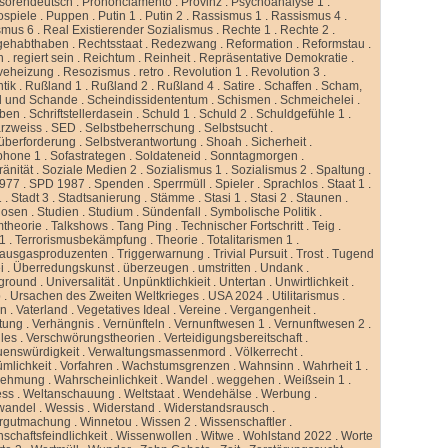
ssorendeutsch
.
Prononciamento
.
Provinz
.
Psychoanalyse 1
.
ospiele
.
Puppen
.
Putin 1
.
Putin 2
.
Rassismus 1
.
Rassismus 4
.
smus 6
.
Real Existierender Sozialismus
.
Rechte 1
.
Rechte 2
.
gehabthaben
.
Rechtsstaat
.
Redezwang
.
Reformation
.
Reformstau
.
n
.
regiert sein
.
Reichtum
.
Reinheit
.
Repräsentative Demokratie
.
veheizung
.
Resozismus
.
retro
.
Revolution 1
.
Revolution 3
.
tik
.
Rußland 1
.
Rußland 2
.
Rußland 4
.
Satire
.
Schaffen
.
Scham,
d und Schande
.
Scheindissidententum
.
Schismen
.
Schmeichelei
.
iben
.
Schriftstellerdasein
.
Schuld 1
.
Schuld 2
.
Schuldgefühle 1
.
rzweiss
.
SED
.
Selbstbeherrschung
.
Selbstsucht
.
überforderung
.
Selbstverantwortung
.
Shoah
.
Sicherheit
.
phone 1
.
Sofastrategen
.
Soldateneid
.
Sonntagmorgen
.
änität
.
Soziale Medien 2
.
Sozialismus 1
.
Sozialismus 2
.
Spaltung
.
977
.
SPD 1987
.
Spenden
.
Sperrmüll
.
Spieler
.
Sprachlos
.
Staat 1
.
1
.
Stadt 3
.
Stadtsanierung
.
Stämme
.
Stasi 1
.
Stasi 2
.
Staunen
.
dosen
.
Studien
.
Studium
.
Sündenfall
.
Symbolische Politik
.
mtheorie
.
Talkshows
.
Tang Ping
.
Technischer Fortschritt
.
Teig
.
 1
.
Terrorismusbekämpfung
.
Theorie
.
Totalitarismen 1
.
hausgasproduzenten
.
Triggerwarnung
.
Trivial Pursuit
.
Trost
.
Tugend
i
.
Überredungskunst
.
überzeugen
.
umstritten
.
Undank
.
ground
.
Universalität
.
Unpünktlichkieit
.
Untertan
.
Unwirtlichkeit
.
b
.
Ursachen des Zweiten Weltkrieges
.
USA 2024
.
Utilitarismus
.
en
.
Vaterland
.
Vegetatives Ideal
.
Vereine
.
Vergangenheit
.
tung
.
Verhängnis
.
Vernünfteln
.
Vernunftwesen 1
.
Vernunftwesen 2
.
lles
.
Verschwörungstheorien
.
Verteidigungsbereitschaft
.
uenswürdigkeit
.
Verwaltungsmassenmord
.
Völkerrecht
.
ümlichkeit
.
Vorfahren
.
Wachstumsgrenzen
.
Wahnsinn
.
Wahrheit 1
.
nehmung
.
Wahrscheinlichkeit
.
Wandel
.
weggehen
.
Weißsein 1
.
ess
.
Weltanschauung
.
Weltstaat
.
Wendehälse
.
Werbung
.
wandel
.
Wessis
.
Widerstand
.
Widerstandsrausch
.
rgutmachung
.
Winnetou
.
Wissen 2
.
Wissenschaftler
.
schaftsfeindlichkeit
.
Wissenwollen
.
Witwe
.
Wohlstand 2022
.
Worte