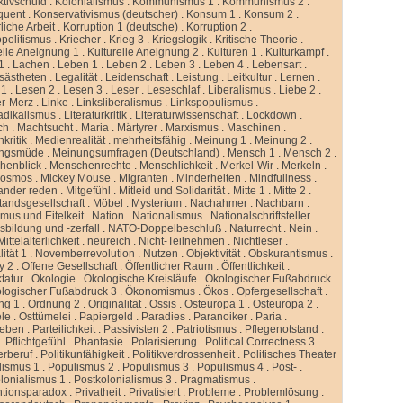
ktivschuld
.
Kolonialismus
.
Kommunismus 1
.
Kommunismus 2
.
quent
.
Konservativismus (deutscher)
.
Konsum 1
.
Konsum 2
.
liche Arbeit
.
Korruption 1 (deutsche)
.
Korruption 2
.
politismus
.
Kriecher
.
Krieg 3
.
Kriegslogik
.
Kritische Theorie
.
elle Aneignung 1
.
Kulturelle Aneignung 2
.
Kulturen 1
.
Kulturkampf
.
1
.
Lachen
.
Leben 1
.
Leben 2
.
Leben 3
.
Leben 4
.
Lebensart
.
sästheten
.
Legalität
.
Leidenschaft
.
Leistung
.
Leitkultur
.
Lernen
.
 1
.
Lesen 2
.
Lesen 3
.
Leser
.
Leseschlaf
.
Liberalismus
.
Liebe 2
.
er-Merz
.
Linke
.
Linksliberalismus
.
Linkspopulismus
.
adikalismus
.
Literaturkritik
.
Literaturwissenschaft
.
Lockdown
.
ch
.
Machtsucht
.
Maria
.
Märtyrer
.
Marxismus
.
Maschinen
.
kritik
.
Medienrealität
.
mehrheitsfähig
.
Meinung 1
.
Meinung 2
.
ngsmüde
.
Meinungsumfragen (Deutschland)
.
Mensch 1
.
Mensch 2
.
henblick
.
Menschenrechte
.
Menschlichkeit
.
Merkel-Wir
.
Merkeln
.
kosmos
.
Mickey Mouse
.
Migranten
.
Minderheiten
.
Mindfullness
.
ander reden
.
Mitgefühl
.
Mitleid und Solidarität
.
Mitte 1
.
Mitte 2
.
standsgesellschaft
.
Möbel
.
Mysterium
.
Nachahmer
.
Nachbarn
.
mus und Eitelkeit
.
Nation
.
Nationalismus
.
Nationalschriftsteller
.
sbildung und -zerfall
.
NATO-Doppelbeschluß
.
Naturrecht
.
Nein
.
ittelalterlichkeit
.
neureich
.
Nicht-Teilnehmen
.
Nichtleser
.
ität 1
.
Novemberrevolution
.
Nutzen
.
Objektivität
.
Obskurantismus
.
y 2
.
Offene Gesellschaft
.
Öffentlicher Raum
.
Öffentlichkeit
.
tatur
.
Ökologie
.
Ökologische Kreisläufe
.
Ökologischer Fußabdruck
logischer Fußabdruck 3
.
Ökonomismus
.
Ökos
.
Opfergesellschaft
.
ng 1
.
Ordnung 2
.
Originalität
.
Ossis
.
Osteuropa 1
.
Osteuropa 2
.
ele
.
Osttümelei
.
Papiergeld
.
Paradies
.
Paranoiker
.
Paria
.
leben
.
Parteilichkeit
.
Passivisten 2
.
Patriotismus
.
Pflegenotstand
.
.
Pflichtgefühl
.
Phantasie
.
Polarisierung
.
Political Correctness 3
.
kerberuf
.
Politikunfähigkeit
.
Politikverdrossenheit
.
Politisches Theater
lismus 1
.
Populismus 2
.
Populismus 3
.
Populismus 4
.
Post-
.
lonialismus 1
.
Postkolonialismus 3
.
Pragmatismus
.
ntionsparadox
.
Privatheit
.
Privatisiert
.
Probleme
.
Problemlösung
.