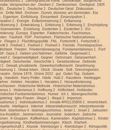
truktivismus 1
.
Demografische Panik
.
Demokratie, “bürgerliche”
.
atie, Versprechen der
.
Denken 2
.
Denknormen
.
Denkpest
.
DER
GEL
.
Deutsche 1
.
Deutsche 2
.
Deutscher Geist
.
Diskussion
.
lin
.
Dritte Welt
.
Drohnen
.
Dumm, dümmer, am dümmsten
.
Eia
a
.
Eigentum
.
Einfühlung
.
Einsamkeit
.
Emanzipation 1
.
ipation 2
.
Energie
.
Entkolonisierung 2
.
Entlarvung
.
ifizierung 2
.
Entwicklung 1
.
Erfahrung 1
.
Erfahrung 2
.
Erschöpfung
chsenwerden
.
Erziehung
.
Esoteriker 1
.
Esoteriker 2
.
EU-
weiterung
.
Europa
.
Experten
.
Faktenchecks
.
Faschismus
.
sten
.
Faulheit
.
FDP
.
Fernsehen
.
Flämischer Nationalismus
.
ur
.
Fliegen 2
.
Flüchtlingspolitik
.
FNL
.
Fortschritt 1
.
Fortschritt 2
.
ritt 3
.
Freiheit 1
.
Freiheit 2
.
Freiheit 3
.
Fremde
.
Fremdsprachen
.
lichkeit
.
Frieden
.
Friedensbewegung
.
Fundamentalismus 1
.
Fünf
ölf
.
Gaza 2
.
Geben und Nehmen
.
Gefühle
.
Gegenwart 1
.
wart 2
.
Gegenwärtigkeit
.
Gegner
.
Gehorsam
.
Gelassenheit
.
tigkeit
.
Geschenke
.
Geschichte 1
.
Gesetzestreue
.
Getreide
.
t 2
.
Gewalt, privatisierte
.
Gewerkschaftsmacht
.
Gewöhnung
.
isierung 1
.
Glokal leben
.
Glück
.
Gnade
.
Gott
.
Grenzregionen
.
nwahn
.
Grüne 1979
.
Grüne 2022
.
gut
.
Guten Tag
.
Gutsein
.
ng
.
Handeln
.
Harry Potter
.
Härte
.
Haß 2
.
Haustiere
.
Heidegger
.
ehrer
.
Helden
.
Herakles 1
.
Herakles 2
.
Herausforderung
.
sichlassen
.
Historische Methode
.
Historischer Materialismus
.
ismus 1
.
Historismus 2
.
Hoffnung 2
.
Höflichkeit
.
Holländer
.
istischer Fundamentalismus
.
Humor
.
Ich 1
.
Ideengeschichte
.
giekrieg
.
Igbo-Frauen
.
illegal 1
.
Illegal 2
.
Imperium
.
dualismus 1
.
Individualismus 2
.
Inmate #P01135809 2
.
Innerlichkeit
.
ktuelle
.
Intelligenz
.
Internet
.
Interpretationssucht
.
Interpretierende
eit
.
Islamismus 4
.
Islamogauchismus
.
Israel 1
.
Israel 2
.
Jalousien
ca-Koalition
.
Jammerossis
.
Journalist
.
Judentum
.
Jüdische
ionen
.
K-Gruppen
.
Kaffeehaus
.
Kameraden
.
Kapitalismus 1
.
Kinder
rgartisierung
.
Kindheitserinnerungen
.
Kitsch
.
Klarheit
.
ngesellschaft 1
.
Klassik
.
Kleinbürger 1
.
Kleinbürger 2
.
Klimapolitik