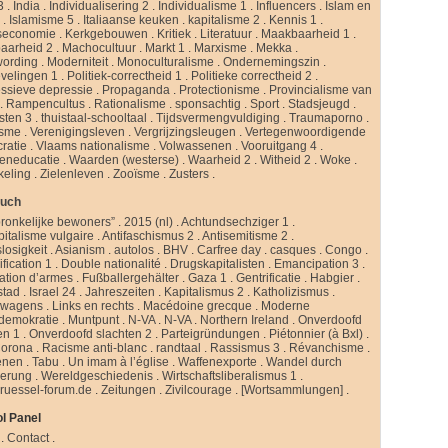
3
.
India
.
Individualisering 2
.
Individualisme 1
.
Influencers
.
Islam en
d
.
Islamisme 5
.
Italiaanse keuken
.
kapitalisme 2
.
Kennis 1
.
seconomie
.
Kerkgebouwen
.
Kritiek
.
Literatuur
.
Maakbaarheid 1
.
aarheid 2
.
Machocultuur
.
Markt 1
.
Marxisme
.
Mekka
.
ording
.
Moderniteit
.
Monoculturalisme
.
Ondernemingszin
.
velingen 1
.
Politiek-correctheid 1
.
Politieke correctheid 2
.
ssieve depressie
.
Propaganda
.
Protectionisme
.
Provincialisme van
.
Rampencultus
.
Rationalisme
.
sponsachtig
.
Sport
.
Stadsjeugd
.
isten 3
.
thuistaal-schooltaal
.
Tijdsvermengvuldiging
.
Traumaporno
.
isme
.
Verenigingsleven
.
Vergrijzingsleugen
.
Vertegenwoordigende
ratie
.
Vlaams nationalisme
.
Volwassenen
.
Vooruitgang 4
.
eneducatie
.
Waarden (westerse)
.
Waarheid 2
.
Witheid 2
.
Woke
.
keling
.
Zielenleven
.
Zooïsme
.
Zusters
.
buch
ronkelijke bewoners”
.
2015 (nl)
.
Achtundsechziger 1
.
pitalisme vulgaire
.
Antifaschismus 2
.
Antisemitisme 2
.
slosigkeit
.
Asianism
.
autolos
.
BHV
.
Carfree day
.
casques
.
Congo
.
fication 1
.
Double nationalité
.
Drugskapitalisten
.
Emancipation 3
.
ation d’armes
.
Fußballergehälter
.
Gaza 1
.
Gentrificatie
.
Habgier
.
stad
.
Israel 24
.
Jahreszeiten
.
Kapitalismus 2
.
Katholizismus
.
rwagens
.
Links en rechts
.
Macédoine grecque
.
Moderne
ldemokratie
.
Muntpunt
.
N-VA
.
N-VA
.
Northern Ireland
.
Onverdoofd
en 1
.
Onverdoofd slachten 2
.
Parteigründungen
.
Piétonnier (à Bxl)
.
Corona
.
Racisme anti-blanc
.
randtaal
.
Rassismus 3
.
Révanchisme
.
enen
.
Tabu
.
Un imam à l’église
.
Waffenexporte
.
Wandel durch
erung
.
Wereldgeschiedenis
.
Wirtschaftsliberalismus 1
.
ruessel-forum.de
.
Zeitungen
.
Zivilcourage
.
[Wortsammlungen]
.
l Panel
.
Contact
.