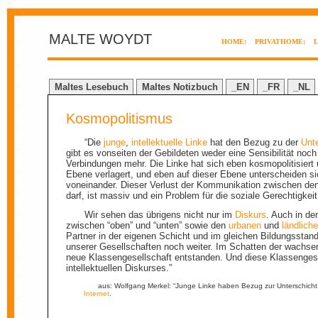
MALTE WOYDT
HOME:
PRIVATHOME:
Maltes Lesebuch
Maltes Notizbuch
_EN
_FR
_NL
Kosmopolitismus
“Die
junge
,
intellektuelle
Linke
hat den Bezug zu der
Unt
gibt es vonseiten der Gebildeten weder eine Sensibilität no
Verbindungen mehr. Die Linke hat sich eben kosmopolitisiert
Ebene verlagert, und eben auf dieser Ebene unterscheiden si
voneinander. Dieser Verlust der Kommunikation zwischen de
darf, ist massiv und ein Problem für die soziale Gerechtigkeit
Wir sehen das übrigens nicht nur im
Diskurs
. Auch in d
zwischen “oben” und “unten” sowie den
urbanen
und
ländlich
Partner in der eigenen Schicht und im gleichen Bildungsstand
unserer Gesellschaften noch weiter. Im Schatten der wachse
neue Klassengesellschaft entstanden. Und diese Klassengese
intellektuellen Diskurses.”
aus: Wolfgang Merkel: “Junge Linke haben Bezug zur Unterschicht v
Internet
.