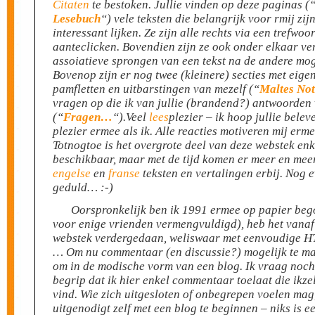
Citaten
te bestoken. Jullie vinden op deze paginas (
Lesebuch
“) vele teksten die belangrijk voor rmij zijn
interessant lijken. Ze zijn alle rechts via een trefwoo
aanteclicken. Bovendien zijn ze ook onder elkaar ver
assoiatieve sprongen van een tekst na de andere mog
Bovenop zijn er nog twee (kleinere) secties met eigen
pamfletten en uitbarstingen van mezelf (“
Maltes Not
vragen op die ik van jullie (brandend?) antwoorden
(“
Fragen…
“).
Veel
lees
plezier – ik hoop jullie belev
plezier ermee als ik. Alle reacties motiveren mij erm
Totnogtoe is het overgrote deel van deze webstek enk
beschikbaar, maar met de tijd komen er meer en me
engelse
en
franse
teksten en vertalingen erbij. Nog e
geduld… :-)
Oorspronkelijk ben ik 1991 ermee op papier bego
voor enige vrienden vermengvuldigd), heb het vanaf
webstek verdergedaan, weliswaar met eenvoudige 
… Om nu commentaar (en discussie?) mogelijk te mak
om in de modische vorm van een blog. Ik vraag noch
begrip dat ik hier enkel commentaar toelaat die ikzel
vind. Wie zich uitgesloten of onbegrepen voelen mag, 
uitgenodigt zelf met een blog te beginnen – niks is 