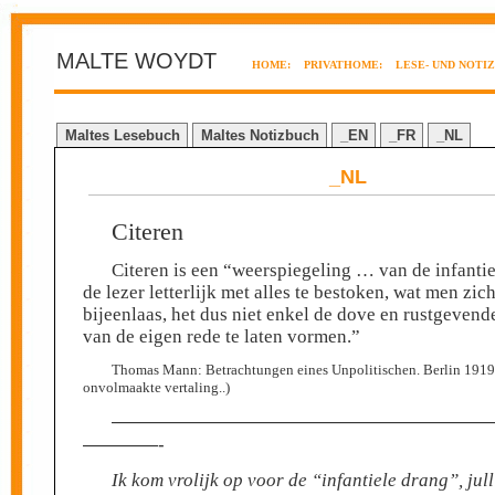
MALTE WOYDT
HOME:
PRIVATHOME:
LESE- UND NOTI
Maltes Lesebuch
Maltes Notizbuch
_EN
_FR
_NL
_NL
Citeren
Citeren is een “weerspiegeling … van de infanti
de lezer letterlijk met alles te bestoken, wat men zich
bijeenlaas, het dus niet enkel de dove en rustgeven
van de eigen rede te laten vormen.”
Thomas Mann: Betrachtungen eines Unpolitischen. Berlin 1919:
onvolmaakte vertaling..)
————————————————————
————-
Ik kom vrolijk op voor de “infantiele drang”, jull