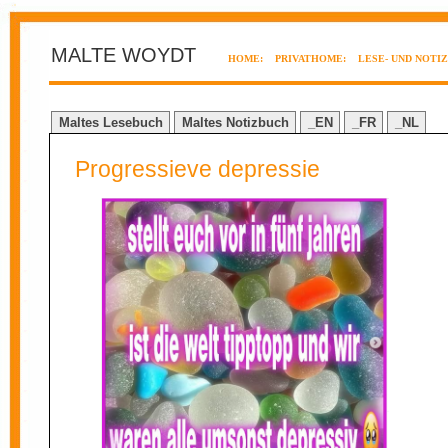
MALTE WOYDT
HOME:
PRIVATHOME:
LESE- UND NOTI
Maltes Lesebuch
Maltes Notizbuch
_EN
_FR
_NL
Progressieve depressie