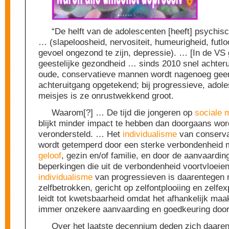
“De helft van de adolescenten [heeft] psychis
… (slapeloosheid, nervositeit, humeurigheid, futlo
gevoel ongezond te zijn, depressie). … [In de VS 
geestelijke gezondheid … sinds 2010 snel achteru
oude, conservatieve mannen wordt nagenoeg gee
achteruitgang opgetekend; bij progressieve, adol
meisjes is ze onrustwekkend groot.
Waarom[?] … De tijd die jongeren op
sociale 
blijkt minder impact te hebben dan doorgaans wor
verondersteld. … Het
individualisme
van conserv
wordt getemperd door een sterke verbondenheid
geloof
, gezin en/of familie, en door de aanvaardin
beperkingen die uit de verbondenheid voortvloeien
individualisme
van progressieven is daarentegen
zelfbetrokken, gericht op zelfontplooiing en zelfe
leidt tot kwetsbaarheid omdat het afhankelijk maa
immer onzekere aanvaarding en goedkeuring door
Over het laatste decennium deden zich daare