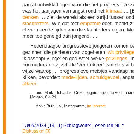
aantal ontwikkelingen voor die het progressieve ze
was het aanjagen van angst rond het
klimaat
… [E
denken
… ziet de wereld als een strijd tussen on
slachtoffers
. Wie dat met
empathie
doet, maakt zic
of vermeende lijden van de slachtoffers eigen. Mei
meer toe geneigd dan jongens. …
Hedendaagse progressieve jongeren komen ov
gezinnen die genieten van zogeheten ‘
wit privileg
‘klassenprivilege’ en god-weet-welke-
privileges
. I
hun ouders en zijzelf de ‘verdrukker’ van de slac
wijze waarop … progressieve meisjes vandaag na
kijken, bevordert
mede-lijden
,
schuldgevoel
, angs
afkeer
. ….”
aus: Mark Elchardus: Onze jongeren lijden te veel maar 
Morgen, 6.4.24.
Abb.: Ruth_Lol, Instagramm,
im Internet
.
13/05/2024 (14:11) Schlagworte:
Lesebuch
,
NL
::
Diskussion [0]