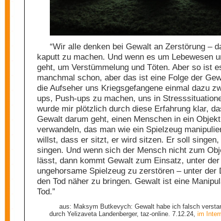
“Wir alle denken bei Gewalt an Zerstörung – d
kaputt zu machen. Und wenn es um Lebewesen 
geht, um Verstümmelung und Töten. Aber so ist es
manchmal schon, aber das ist eine Folge der Ge
die Aufseher uns Kriegsgefangene einmal dazu zw
ups, Push-ups zu machen, uns in Stresssituation
wurde mir plötzlich durch diese Erfahrung klar, da
Gewalt darum geht, einen Menschen in ein Objekt
verwandeln, das man wie ein Spielzeug manipulie
willst, dass er sitzt, er wird sitzen. Er soll singen,
singen. Und wenn sich der Mensch nicht zum Ob
lässt, dann kommt Gewalt zum Einsatz, unter der
ungehorsame Spielzeug zu zerstören – unter der 
den Tod näher zu bringen. Gewalt ist eine Manipu
Tod.”
aus: Maksym Butkevych: Gewalt habe ich falsch verstan
durch Yelizaveta Landenberger, taz-online. 7.12.24,
im Inter