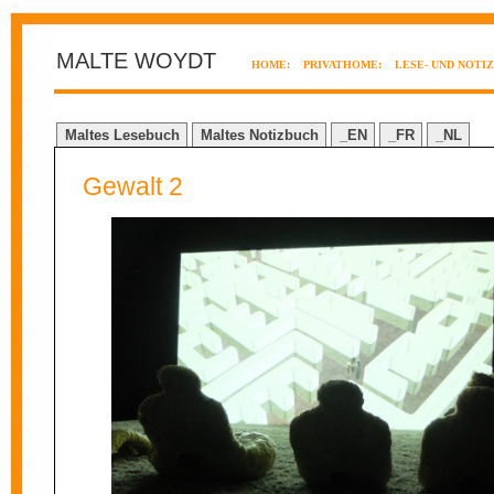
MALTE WOYDT
HOME:
PRIVATHOME:
LESE- UND NOTI
Maltes Lesebuch
Maltes Notizbuch
_EN
_FR
_NL
Gewalt 2