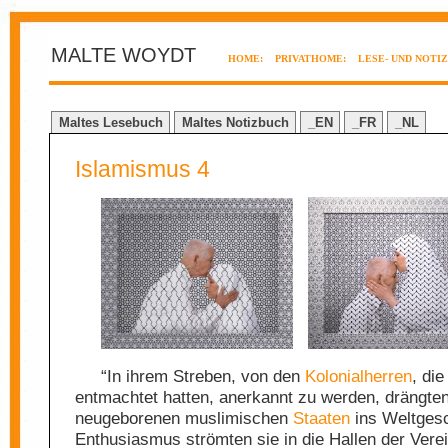
MALTE WOYDT
HOME:
PRIVATHOME:
LESE- UND NOTI
Maltes Lesebuch
Maltes Notizbuch
_EN
_FR
_NL
Islamismus 4
“In ihrem Streben, von den
Kolonialherren
, die
entmachtet hatten, anerkannt zu werden, drängten
neugeborenen muslimischen
Staaten
ins Weltgesc
Enthusiasmus strömten sie in die Hallen der Vere