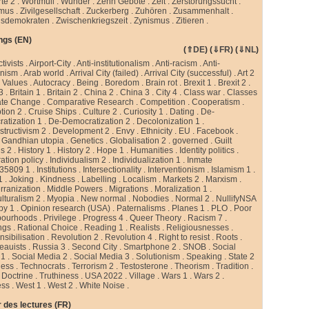
te 2
.
Wortmüll
.
Wunder
.
Zehn Gebote
.
Zeit
.
Zerstörungssucht
.
smus
.
Zivilgesellschaft
.
Zuckerberg
.
Zuhören
.
Zusammenhalt
.
sdemokraten
.
Zwischenkriegszeit
.
Zynismus
.
Zitieren .
ngs (EN)
(
⇑DE
) (
⇓FR
) (
⇓NL
)
ctivists
.
Airport-City
.
Anti-institutionalism
.
Anti-racism
.
Anti-
rnism
.
Arab world
.
Arrival City (failed)
.
Arrival City (successful)
.
Art 2
 Values
.
Autocracy
.
Being
.
Boredom
.
Brain rot
.
Brexit 1
.
Brexit 2
.
 3
.
Britain 1
.
Britain 2
.
China 2
.
China 3
.
City 4
.
Class war
.
Classes
ate Change
.
Comparative Research
.
Competition
.
Cooperatism
.
tion 2
.
Cruise Ships
.
Culture 2
.
Curiosity 1
.
Dating
.
De-
atization 1
.
De-Democratization 2
.
Decolonization 1
.
tructivism 2
.
Development 2
.
Envy
.
Ethnicity
.
EU
.
Facebook
.
.
Gandhian utopia
.
Genetics
.
Globalisation 2
.
governed
.
Guilt
gs 2
.
History 1
.
History 2
.
Hope 1
.
Humanities
.
Identity politics
.
ation policy
.
Individualism 2
.
Individualization 1
.
Inmate
35809 1
.
Institutions
.
Intersectionality
.
Interventionism
.
Islamism 1
.
1
.
Joking
.
Kindness
.
Labelling
.
Localism
.
Markets 2
.
Marxism
.
rranization
.
Middle Powers
.
Migrations
.
Moralization 1
.
ulturalism 2
.
Myopia
.
New normal
.
Nobodies
.
Normal 2
.
NullifyNSA
py 1
.
Opinion research (USA)
.
Paternalisms
.
Planes 1
.
PLO
.
Poor
bourhoods
.
Privilege
.
Progress 4
.
Queer Theory
.
Racism 7
.
ngs
.
Rational Choice
.
Reading 1
.
Realists
.
Religiousnesses
.
sibilisation
.
Revolution 2
.
Revolution 4
.
Right to resist
.
Roots
.
eauists
.
Russia 3
.
Second City
.
Smartphone 2
.
SNOB
.
Social
 1
.
Social Media 2
.
Social Media 3
.
Solutionism
.
Speaking
.
State 2
less
.
Technocrats
.
Terrorism 2
.
Testosterone
.
Theorism
.
Tradition
.
 Doctrine
.
Truthiness
.
USA 2022
.
Village
.
Wars 1
.
Wars 2
.
ess
.
West 1
.
West 2
.
White Noise
.
 des lectures (FR)