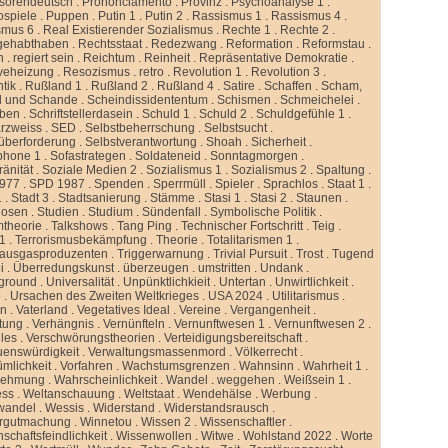
ssorendeutsch
.
Prononciamento
.
Provinz
.
Psychoanalyse 1
.
ospiele
.
Puppen
.
Putin 1
.
Putin 2
.
Rassismus 1
.
Rassismus 4
.
smus 6
.
Real Existierender Sozialismus
.
Rechte 1
.
Rechte 2
.
gehabthaben
.
Rechtsstaat
.
Redezwang
.
Reformation
.
Reformstau
.
n
.
regiert sein
.
Reichtum
.
Reinheit
.
Repräsentative Demokratie
.
veheizung
.
Resozismus
.
retro
.
Revolution 1
.
Revolution 3
.
tik
.
Rußland 1
.
Rußland 2
.
Rußland 4
.
Satire
.
Schaffen
.
Scham,
d und Schande
.
Scheindissidententum
.
Schismen
.
Schmeichelei
.
iben
.
Schriftstellerdasein
.
Schuld 1
.
Schuld 2
.
Schuldgefühle 1
.
rzweiss
.
SED
.
Selbstbeherrschung
.
Selbstsucht
.
überforderung
.
Selbstverantwortung
.
Shoah
.
Sicherheit
.
phone 1
.
Sofastrategen
.
Soldateneid
.
Sonntagmorgen
.
änität
.
Soziale Medien 2
.
Sozialismus 1
.
Sozialismus 2
.
Spaltung
.
977
.
SPD 1987
.
Spenden
.
Sperrmüll
.
Spieler
.
Sprachlos
.
Staat 1
.
1
.
Stadt 3
.
Stadtsanierung
.
Stämme
.
Stasi 1
.
Stasi 2
.
Staunen
.
dosen
.
Studien
.
Studium
.
Sündenfall
.
Symbolische Politik
.
mtheorie
.
Talkshows
.
Tang Ping
.
Technischer Fortschritt
.
Teig
.
 1
.
Terrorismusbekämpfung
.
Theorie
.
Totalitarismen 1
.
hausgasproduzenten
.
Triggerwarnung
.
Trivial Pursuit
.
Trost
.
Tugend
i
.
Überredungskunst
.
überzeugen
.
umstritten
.
Undank
.
ground
.
Universalität
.
Unpünktlichkieit
.
Untertan
.
Unwirtlichkeit
.
b
.
Ursachen des Zweiten Weltkrieges
.
USA 2024
.
Utilitarismus
.
en
.
Vaterland
.
Vegetatives Ideal
.
Vereine
.
Vergangenheit
.
tung
.
Verhängnis
.
Vernünfteln
.
Vernunftwesen 1
.
Vernunftwesen 2
.
lles
.
Verschwörungstheorien
.
Verteidigungsbereitschaft
.
uenswürdigkeit
.
Verwaltungsmassenmord
.
Völkerrecht
.
ümlichkeit
.
Vorfahren
.
Wachstumsgrenzen
.
Wahnsinn
.
Wahrheit 1
.
nehmung
.
Wahrscheinlichkeit
.
Wandel
.
weggehen
.
Weißsein 1
.
ess
.
Weltanschauung
.
Weltstaat
.
Wendehälse
.
Werbung
.
wandel
.
Wessis
.
Widerstand
.
Widerstandsrausch
.
rgutmachung
.
Winnetou
.
Wissen 2
.
Wissenschaftler
.
schaftsfeindlichkeit
.
Wissenwollen
.
Witwe
.
Wohlstand 2022
.
Worte