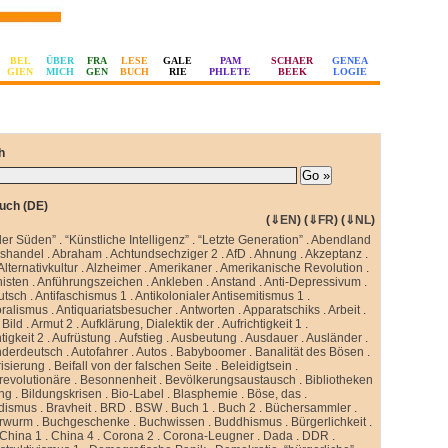
BEL
ÜBER
FRA
LESE
GALE
PAM
SCHAER
GENEA
GIEN
MICH
GEN
BUCH
RIE
PHLETE
BEEK
LOGIE
h
uch (DE)
(
⇓EN
) (
⇓FR
) (
⇓NL
)
ler Süden”
.
“Künstliche Intelligenz”
.
“Letzte Generation”
.
Abendland
sshandel
.
Abraham
.
Achtundsechziger 2
.
AfD
.
Ahnung
.
Akzeptanz
.
Alternativkultur
.
Alzheimer
.
Amerikaner
.
Amerikanische Revolution
.
isten
.
Anführungszeichen
.
Ankleben
.
Anstand
.
Anti-Depressivum
.
utsch
.
Antifaschismus 1
.
Antikolonialer Antisemitismus 1
.
oralismus
.
Antiquariatsbesucher
.
Antworten
.
Apparatschiks
.
Arbeit
.
Bild
.
Armut 2
.
Aufklärung, Dialektik der
.
Aufrichtigkeit 1
.
tigkeit 2
.
Aufrüstung
.
Aufstieg
.
Ausbeutung
.
Ausdauer
.
Ausländer
.
nderdeutsch
.
Autofahrer
.
Autos
.
Babyboomer
.
Banalität des Bösen
.
isierung
.
Beifall von der falschen Seite
.
Beleidigtsein
.
revolutionäre
.
Besonnenheit
.
Bevölkerungsaustausch
.
Bibliotheken
ung
.
Bildungskrisen
.
Bio-Label
.
Blasphemie
.
Böse, das
.
idismus
.
Bravheit
.
BRD
.
BSW
.
Buch 1
.
Buch 2
.
Büchersammler
.
rwurm
.
Buchgeschenke
.
Buchwissen
.
Buddhismus
.
Bürgerlichkeit
.
China 1
.
China 4
.
Corona 2
.
Corona-Leugner
.
Dada
.
DDR
.