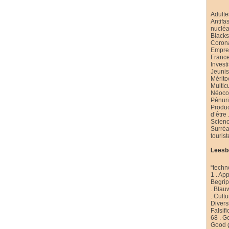
Adulte
Antifa
nucléa
Black
Coron
Emprei
Franc
Invest
Jeuni
Mérito
Multic
Néoco
Pénur
Produ
d’être
Scienc
Surré
touris
Leesb
“techn
1
.
App
Begri
.
Blau
.
Cultu
Diversi
Falsifi
68
.
Ge
Good 