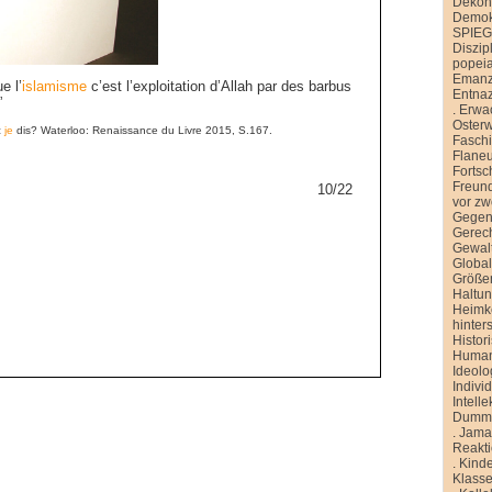
Dekons
Demokr
SPIE
Diszip
popei
Emanz
e l’
islamisme
c’est l’exploitation d’Allah par des barbus
Entnaz
”
.
Erwa
Oster
c
je
dis? Waterloo: Renaissance du Livre 2015, S.167.
Faschi
Flane
Fortsch
Freund
10/22
vor zw
Gegen
Gerech
Gewal
Global
Größe
Haltu
Heimk
hinter
Histor
Human
Ideolo
Indivi
Intelle
Dummh
.
Jamai
Reakt
.
Kinde
Klasse