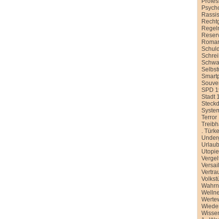
Profe
Psych
Rassi
Recht
Regel
Reser
Roman
Schul
Schre
Schwa
Selbst
Smart
Souver
SPD 1
Stadt 
Steck
Syste
Terror
Treib
.
Türke
Under
Urlau
Utopi
Vergel
Versai
Vertra
Volkst
Wahr
Welln
Werte
Wiede
Wissen