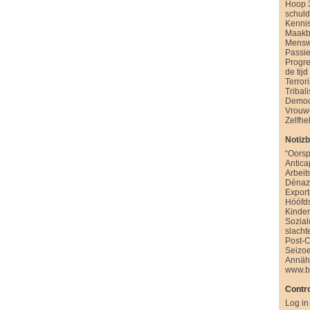
Hoop 
schul
Kenni
Maakb
Mensw
Passie
Progre
de tijd
Terror
Tribal
Democ
Vrouw
Zelfhe
Notiz
“Oorsp
Antica
Arbeit
Dénazi
Export
Hóófd
Kinde
Sozia
slacht
Post-
Seizo
Annäh
www.b
Contro
Log in