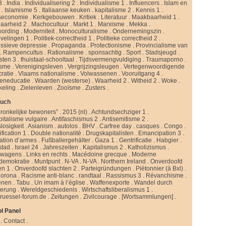
3
.
India
.
Individualisering 2
.
Individualisme 1
.
Influencers
.
Islam en
d
.
Islamisme 5
.
Italiaanse keuken
.
kapitalisme 2
.
Kennis 1
.
seconomie
.
Kerkgebouwen
.
Kritiek
.
Literatuur
.
Maakbaarheid 1
.
aarheid 2
.
Machocultuur
.
Markt 1
.
Marxisme
.
Mekka
.
ording
.
Moderniteit
.
Monoculturalisme
.
Ondernemingszin
.
velingen 1
.
Politiek-correctheid 1
.
Politieke correctheid 2
.
ssieve depressie
.
Propaganda
.
Protectionisme
.
Provincialisme van
.
Rampencultus
.
Rationalisme
.
sponsachtig
.
Sport
.
Stadsjeugd
.
isten 3
.
thuistaal-schooltaal
.
Tijdsvermengvuldiging
.
Traumaporno
.
isme
.
Verenigingsleven
.
Vergrijzingsleugen
.
Vertegenwoordigende
ratie
.
Vlaams nationalisme
.
Volwassenen
.
Vooruitgang 4
.
eneducatie
.
Waarden (westerse)
.
Waarheid 2
.
Witheid 2
.
Woke
.
keling
.
Zielenleven
.
Zooïsme
.
Zusters
.
buch
ronkelijke bewoners”
.
2015 (nl)
.
Achtundsechziger 1
.
pitalisme vulgaire
.
Antifaschismus 2
.
Antisemitisme 2
.
slosigkeit
.
Asianism
.
autolos
.
BHV
.
Carfree day
.
casques
.
Congo
.
fication 1
.
Double nationalité
.
Drugskapitalisten
.
Emancipation 3
.
ation d’armes
.
Fußballergehälter
.
Gaza 1
.
Gentrificatie
.
Habgier
.
stad
.
Israel 24
.
Jahreszeiten
.
Kapitalismus 2
.
Katholizismus
.
rwagens
.
Links en rechts
.
Macédoine grecque
.
Moderne
ldemokratie
.
Muntpunt
.
N-VA
.
N-VA
.
Northern Ireland
.
Onverdoofd
en 1
.
Onverdoofd slachten 2
.
Parteigründungen
.
Piétonnier (à Bxl)
.
Corona
.
Racisme anti-blanc
.
randtaal
.
Rassismus 3
.
Révanchisme
.
enen
.
Tabu
.
Un imam à l’église
.
Waffenexporte
.
Wandel durch
erung
.
Wereldgeschiedenis
.
Wirtschaftsliberalismus 1
.
ruessel-forum.de
.
Zeitungen
.
Zivilcourage
.
[Wortsammlungen]
.
l Panel
.
Contact
.