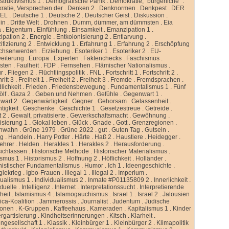
truktivismus 1
.
Demografische Panik
.
Demokratie, “bürgerliche”
.
atie, Versprechen der
.
Denken 2
.
Denknormen
.
Denkpest
.
DER
GEL
.
Deutsche 1
.
Deutsche 2
.
Deutscher Geist
.
Diskussion
.
lin
.
Dritte Welt
.
Drohnen
.
Dumm, dümmer, am dümmsten
.
Eia
a
.
Eigentum
.
Einfühlung
.
Einsamkeit
.
Emanzipation 1
.
ipation 2
.
Energie
.
Entkolonisierung 2
.
Entlarvung
.
ifizierung 2
.
Entwicklung 1
.
Erfahrung 1
.
Erfahrung 2
.
Erschöpfung
chsenwerden
.
Erziehung
.
Esoteriker 1
.
Esoteriker 2
.
EU-
weiterung
.
Europa
.
Experten
.
Faktenchecks
.
Faschismus
.
sten
.
Faulheit
.
FDP
.
Fernsehen
.
Flämischer Nationalismus
.
ur
.
Fliegen 2
.
Flüchtlingspolitik
.
FNL
.
Fortschritt 1
.
Fortschritt 2
.
ritt 3
.
Freiheit 1
.
Freiheit 2
.
Freiheit 3
.
Fremde
.
Fremdsprachen
.
lichkeit
.
Frieden
.
Friedensbewegung
.
Fundamentalismus 1
.
Fünf
ölf
.
Gaza 2
.
Geben und Nehmen
.
Gefühle
.
Gegenwart 1
.
wart 2
.
Gegenwärtigkeit
.
Gegner
.
Gehorsam
.
Gelassenheit
.
tigkeit
.
Geschenke
.
Geschichte 1
.
Gesetzestreue
.
Getreide
.
t 2
.
Gewalt, privatisierte
.
Gewerkschaftsmacht
.
Gewöhnung
.
isierung 1
.
Glokal leben
.
Glück
.
Gnade
.
Gott
.
Grenzregionen
.
nwahn
.
Grüne 1979
.
Grüne 2022
.
gut
.
Guten Tag
.
Gutsein
.
ng
.
Handeln
.
Harry Potter
.
Härte
.
Haß 2
.
Haustiere
.
Heidegger
.
ehrer
.
Helden
.
Herakles 1
.
Herakles 2
.
Herausforderung
.
sichlassen
.
Historische Methode
.
Historischer Materialismus
.
ismus 1
.
Historismus 2
.
Hoffnung 2
.
Höflichkeit
.
Holländer
.
istischer Fundamentalismus
.
Humor
.
Ich 1
.
Ideengeschichte
.
giekrieg
.
Igbo-Frauen
.
illegal 1
.
Illegal 2
.
Imperium
.
dualismus 1
.
Individualismus 2
.
Inmate #P01135809 2
.
Innerlichkeit
.
ktuelle
.
Intelligenz
.
Internet
.
Interpretationssucht
.
Interpretierende
eit
.
Islamismus 4
.
Islamogauchismus
.
Israel 1
.
Israel 2
.
Jalousien
ca-Koalition
.
Jammerossis
.
Journalist
.
Judentum
.
Jüdische
ionen
.
K-Gruppen
.
Kaffeehaus
.
Kameraden
.
Kapitalismus 1
.
Kinder
rgartisierung
.
Kindheitserinnerungen
.
Kitsch
.
Klarheit
.
ngesellschaft 1
.
Klassik
.
Kleinbürger 1
.
Kleinbürger 2
.
Klimapolitik