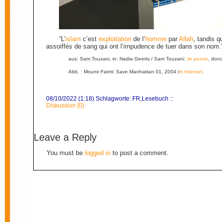
“L’
islam
c’est
exploitation
de l’
homme
par
Allah
, tandis qu
assoiffés de sang qui ont l’impudence de tuer dans son nom.
aus: Sam Touzani, in: Nadia Geerts / Sam Touzani:
Je
pense
, don
Abb. : Mounir Fatmi: Save Manhattan 01, 2004 i
m Internet
.
08/10/2022 (1:18) Schlagworte:
FR
,
Lesebuch
::
Diskussion [0]
Leave a Reply
You must be
logged in
to post a comment.