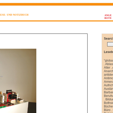
LESE- UND NOTIZBUCH
ANGE
BOTE
Searc
Leseb
“globa
.
Abla
Alter
.
Anarch
antide
Antim
Armes 
Aufrich
Auslä
Barbar
Berufs
.
Bild
Boths
Büche
Büro
.