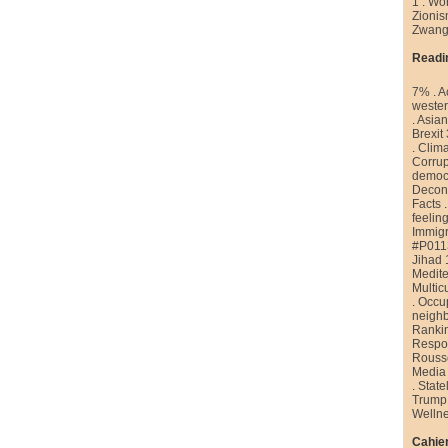
1
.
Wor
Zioni
Zwang
Readi
7%
.
A
weste
.
Asian
Brexit
.
Clim
Corrup
democr
Decons
Facts
feelin
Immigr
#P011
Jihad 
Medite
Multic
.
Occu
neigh
Ranki
Respon
Rouss
Media
.
State
Trump
Welln
Cahier