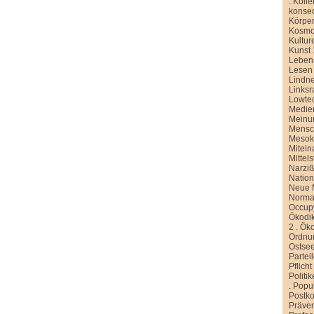
.
Kolle
konse
Körper
Kosmo
Kultur
Kunst 
Leben
Lesen
Lindn
Linksr
Lowte
Medien
Meinu
Mensc
Meso
Mitein
Mittel
Narziß
Nation
Neue M
Normal
Occup
Ökodik
2
.
Öko
Ordnu
Ostse
Partei
Pflicht
Politi
.
Popu
Postko
Präve