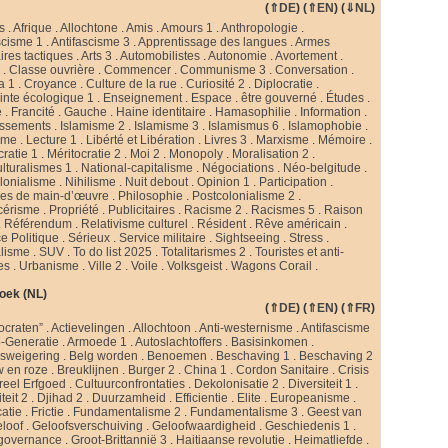
(
⇑DE
) (
⇑EN
) (
⇓NL
)
s
.
Afrique
.
Allochtone
.
Amis
.
Amours 1
.
Anthropologie
.
scisme 1
.
Antifascisme 3
.
Apprentissage des langues
.
Armes
ires tactiques
.
Arts 3
.
Automobilistes
.
Autonomie
.
Avortement
.
s
.
Classe ouvrière
.
Commencer
.
Communisme 3
.
Conversation
.
a 1
.
Croyance
.
Culture de la rue
.
Curiosité 2
.
Diplocratie
.
nte écologique 1
.
Enseignement
.
Espace
.
être gouverné
.
Études
.
e
.
Francité
.
Gauche
.
Haine identitaire
.
Hamasophilie
.
Information
.
issements
.
Islamisme 2
.
Islamisme 3
.
Islamismus 6
.
Islamophobie
.
sme
.
Lecture 1
.
Libérté et Libération
.
Livres 3
.
Marxisme
.
Mémoire
.
cratie 1
.
Méritocratie 2
.
Moi 2
.
Monopoly
.
Moralisation 2
.
ulturalismes 1
.
National-capitalisme
.
Négociations
.
Néo-belgitude
.
lonialisme
.
Nihilisme
.
Nuit debout
.
Opinion 1
.
Participation
.
ies de main-d’œuvre
.
Philosophie
.
Postcolonialisme 2
.
cérisme
.
Propriété
.
Publicitaires
.
Racisme 2
.
Racismes 5
.
Raison
.
Référendum
.
Relativisme culturel
.
Résident
.
Rêve américain
.
e Politique
.
Sérieux
.
Service militaire
.
Sightseeing
.
Stress
.
alisme
.
SUV
.
To do list 2025
.
Totalitarismes 2
.
Touristes et anti-
tes
.
Urbanisme
.
Ville 2
.
Voile
.
Volksgeist
.
Wagons Corail
.
oek (NL)
(
⇑DE
) (
⇑EN
) (
⇑FR
)
ocraten”
.
Actievelingen
.
Allochtoon
.
Anti-westernisme
.
Antifascisme
-Generatie
.
Armoede 1
.
Autoslachtoffers
.
Basisinkomen
.
psweigering
.
Belg worden
.
Benoemen
.
Beschaving 1
.
Beschaving 2
w en roze
.
Breuklijnen
.
Burger 2
.
China 1
.
Cordon Sanitaire
.
Crisis
reel Erfgoed
.
Cultuurconfrontaties
.
Dekolonisatie 2
.
Diversiteit 1
.
teit 2
.
Djihad 2
.
Duurzamheid
.
Efficientie
.
Elite
.
Europeanisme
.
catie
.
Frictie
.
Fundamentalisme 2
.
Fundamentalisme 3
.
Geest van
loof
.
Geloofsverschuiving
.
Geloofwaardigheid
.
Geschiedenis 1
.
governance
.
Groot-Brittannië 3
.
Haitiaanse revolutie
.
Heimatliefde
.