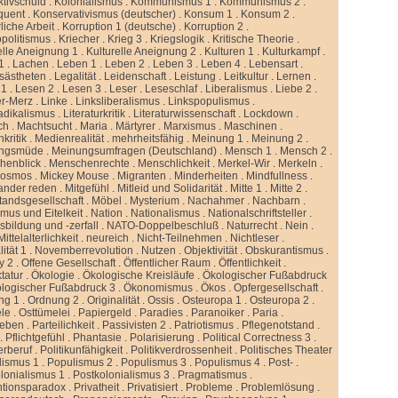
ktivschuld
.
Kolonialismus
.
Kommunismus 1
.
Kommunismus 2
.
quent
.
Konservativismus (deutscher)
.
Konsum 1
.
Konsum 2
.
liche Arbeit
.
Korruption 1 (deutsche)
.
Korruption 2
.
politismus
.
Kriecher
.
Krieg 3
.
Kriegslogik
.
Kritische Theorie
.
elle Aneignung 1
.
Kulturelle Aneignung 2
.
Kulturen 1
.
Kulturkampf
.
1
.
Lachen
.
Leben 1
.
Leben 2
.
Leben 3
.
Leben 4
.
Lebensart
.
sästheten
.
Legalität
.
Leidenschaft
.
Leistung
.
Leitkultur
.
Lernen
.
 1
.
Lesen 2
.
Lesen 3
.
Leser
.
Leseschlaf
.
Liberalismus
.
Liebe 2
.
er-Merz
.
Linke
.
Linksliberalismus
.
Linkspopulismus
.
adikalismus
.
Literaturkritik
.
Literaturwissenschaft
.
Lockdown
.
ch
.
Machtsucht
.
Maria
.
Märtyrer
.
Marxismus
.
Maschinen
.
kritik
.
Medienrealität
.
mehrheitsfähig
.
Meinung 1
.
Meinung 2
.
ngsmüde
.
Meinungsumfragen (Deutschland)
.
Mensch 1
.
Mensch 2
.
henblick
.
Menschenrechte
.
Menschlichkeit
.
Merkel-Wir
.
Merkeln
.
kosmos
.
Mickey Mouse
.
Migranten
.
Minderheiten
.
Mindfullness
.
ander reden
.
Mitgefühl
.
Mitleid und Solidarität
.
Mitte 1
.
Mitte 2
.
standsgesellschaft
.
Möbel
.
Mysterium
.
Nachahmer
.
Nachbarn
.
mus und Eitelkeit
.
Nation
.
Nationalismus
.
Nationalschriftsteller
.
sbildung und -zerfall
.
NATO-Doppelbeschluß
.
Naturrecht
.
Nein
.
ittelalterlichkeit
.
neureich
.
Nicht-Teilnehmen
.
Nichtleser
.
ität 1
.
Novemberrevolution
.
Nutzen
.
Objektivität
.
Obskurantismus
.
y 2
.
Offene Gesellschaft
.
Öffentlicher Raum
.
Öffentlichkeit
.
tatur
.
Ökologie
.
Ökologische Kreisläufe
.
Ökologischer Fußabdruck
logischer Fußabdruck 3
.
Ökonomismus
.
Ökos
.
Opfergesellschaft
.
ng 1
.
Ordnung 2
.
Originalität
.
Ossis
.
Osteuropa 1
.
Osteuropa 2
.
ele
.
Osttümelei
.
Papiergeld
.
Paradies
.
Paranoiker
.
Paria
.
leben
.
Parteilichkeit
.
Passivisten 2
.
Patriotismus
.
Pflegenotstand
.
.
Pflichtgefühl
.
Phantasie
.
Polarisierung
.
Political Correctness 3
.
kerberuf
.
Politikunfähigkeit
.
Politikverdrossenheit
.
Politisches Theater
lismus 1
.
Populismus 2
.
Populismus 3
.
Populismus 4
.
Post-
.
lonialismus 1
.
Postkolonialismus 3
.
Pragmatismus
.
ntionsparadox
.
Privatheit
.
Privatisiert
.
Probleme
.
Problemlösung
.