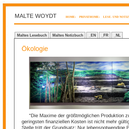
MALTE WOYDT
HOME:
PRIVATHOME:
LESE- UND NOTI
Maltes Lesebuch
Maltes Notizbuch
_EN
_FR
_NL
Ökologie
“Die Maxime der größtmöglichen Produktion z
geringsten finanziellen Kosten ist nicht mehr gülti
Stelle tritt der Grundsatz: Nur lebensnotwendige 