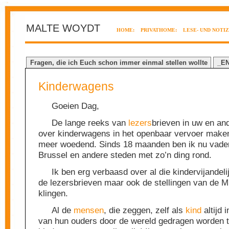
MALTE WOYDT
HOME:
PRIVATHOME:
LESE- UND NOTI
Fragen, die ich Euch schon immer einmal stellen wollte
_E
Kinderwagens
Goeien Dag,
De lange reeks van
lezers
brieven in uw en a
over kinderwagens in het openbaar vervoer make
meer woedend. Sinds 18 maanden ben ik nu vader
Brussel en andere steden met zo’n ding rond.
Ik ben erg verbaasd over al die kindervijandelij
de lezersbrieven maar ook de stellingen van de M
klingen.
Al de
mensen
, die zeggen, zelf als
kind
altijd 
van hun ouders door de wereld gedragen worden te