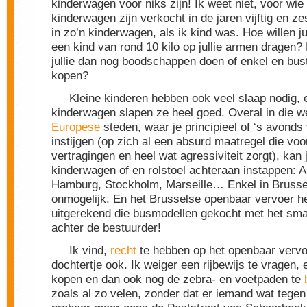
kinderwagen voor niks zijn! Ik weet niet, voor wie 
kinderwagen zijn verkocht in de jaren vijftig en ze
in zo’n kinderwagen, als ik kind was. Hoe willen ju
een kind van rond 10 kilo op jullie armen dragen?
jullie dan nog boodschappen doen of enkel en bust
kopen?
Kleine kinderen hebben ook veel slaap nodig, 
kinderwagen slapen ze heel goed. Overal in die w
Europese
steden, waar je principieel of ‘s avond
instijgen (op zich al een absurd maatregel die voo
vertragingen en heel wat agressiviteit zorgt), kan
kinderwagen of en rolstoel achteraan instappen: 
Hamburg, Stockholm, Marseille… Enkel in Brussel
onmogelijk. En het Brusselse openbaar vervoer he
uitgerekend die busmodellen gekocht met het sma
achter de bestuurder!
Ik vind,
recht
te hebben op het openbaar vervo
dochtertje ook. Ik weiger een rijbewijs te vragen,
kopen en dan ook nog de zebra- en voetpaden te
zoals al zo velen, zonder dat er iemand wat tegen