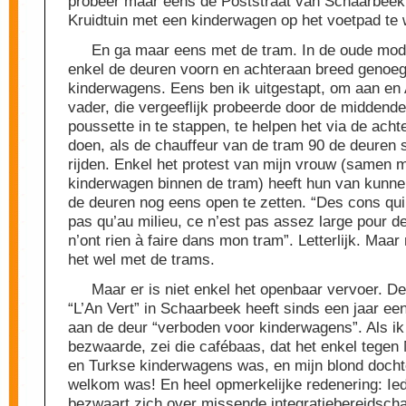
probeer maar eens de Poststraat van Schaarbeek
Kruidtuin met een kinderwagen op het voetpad t
En ga maar eens met de tram. In de oude mode
enkel de deuren voorn en achteraan breed genoeg
kinderwagens. Eens ben ik uitgestapt, om aan en
vader, die vergeeflijk probeerde door de middend
poussette in te stappen, te helpen het via de acht
doen, als de chauffeur van de tram 90 de deuren s
rijden. Enkel het protest van mijn vrouw (samen 
kinderwagen binnen de tram) heeft hun van kunne
de deuren nog eens open te zetten. “Des cons qui
pas qu’au milieu, ce n’est pas assez large pour d
n’ont rien à faire dans mon tram”. Letterlijk. Maa
het wel met de trams.
Maar er is niet enkel het openbaar vervoer. De
“L’An Vert” in Schaarbeek heeft sinds een jaar een
aan de deur “verboden voor kinderwagens”. Als ik
bezwaarde, zei die cafébaas, dat het enkel tege
en Turkse kinderwagens was, en mijn blond dochter
welkom was! En heel opmerkelijke redenering: Ie
bezwaart zich over missende integratiebereidsch