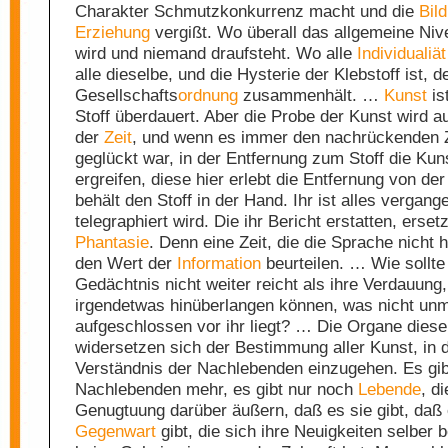
Charakter Schmutzkonkurrenz macht und die
Bil
Erziehung
vergißt. Wo überall das allgemeine Ni
wird und niemand draufsteht. Wo alle
Individualiät
alle dieselbe, und die Hysterie der Klebstoff ist, d
Gesellschafts
ordnung
zusammenhält. …
Kunst
is
Stoff überdauert. Aber die Probe der Kunst wird 
der
Zeit
, und wenn es immer den nachrückenden 
geglückt war, in der Entfernung zum Stoff die Kun
ergreifen, diese hier erlebt die Entfernung von de
behält den Stoff in der Hand. Ihr ist alles vergang
telegraphiert wird. Die ihr Bericht erstatten, ersetz
Phantasie
. Denn eine Zeit, die die Sprache nicht 
den Wert der
Information
beurteilen. … Wie sollte
Gedächtnis nicht weiter reicht als ihre Verdauung,
irgendetwas hinüberlangen können, was nicht unmi
aufgeschlossen vor ihr liegt? … Die Organe dieser
widersetzen sich der Bestimmung aller Kunst, in 
Verständnis der Nachlebenden einzugehen. Es gib
Nachlebenden mehr, es gibt nur noch
Lebende
, d
Genugtuung darüber äußern, daß es sie gibt, daß 
Gegenwart
gibt, die sich ihre Neuigkeiten selber 