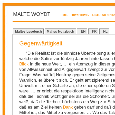
MALTE WOYDT
HOME:
PRIVATHOME:
LESE- UND NOTI
Maltes Lesebuch
Maltes Notizbuch
_EN
_FR
_NL
Gegenwärtigkeit
“Die Realität ist die sinnlose Übertreibung aller
welche die Satire vor fünfzig Jahren hinterlassen
Blick
in die neue Welt, … ein Atemzug in dieser go
von Allwissenheit und Allgegenwart zwingt zur vo
Frage: Was hat[te] Nestroy gegen seine Zeitgeno
Wahrlich, er übereilt sich. Er geht antizipierend se
Umwelt mit einer Schärfe an, die einer späteren 
wäre. … er erlebt die respektlose Intelligenz nicht
daß die Technik wichtiger sei als die Schönheit, u
weiß, daß die Technik höchstens ein Weg zur Schö
daß es am Ziel keinen
Dank
geben darf und daß 
Mittel ist, das Mittel zu vergessen. … Wo das Ta