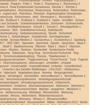
ssorendeutsch
.
Prononciamento
.
Provinz
.
Psychoanalyse 1
.
ospiele
.
Puppen
.
Putin 1
.
Putin 2
.
Rassismus 1
.
Rassismus 4
.
smus 6
.
Real Existierender Sozialismus
.
Rechte 1
.
Rechte 2
.
gehabthaben
.
Rechtsstaat
.
Redezwang
.
Reformation
.
Reformstau
.
n
.
regiert sein
.
Reichtum
.
Reinheit
.
Repräsentative Demokratie
.
veheizung
.
Resozismus
.
retro
.
Revolution 1
.
Revolution 3
.
tik
.
Rußland 1
.
Rußland 2
.
Rußland 4
.
Satire
.
Schaffen
.
Scham,
d und Schande
.
Scheindissidententum
.
Schismen
.
Schmeichelei
.
iben
.
Schriftstellerdasein
.
Schuld 1
.
Schuld 2
.
Schuldgefühle 1
.
rzweiss
.
SED
.
Selbstbeherrschung
.
Selbstsucht
.
überforderung
.
Selbstverantwortung
.
Shoah
.
Sicherheit
.
phone 1
.
Sofastrategen
.
Soldateneid
.
Sonntagmorgen
.
änität
.
Soziale Medien 2
.
Sozialismus 1
.
Sozialismus 2
.
Spaltung
.
977
.
SPD 1987
.
Spenden
.
Sperrmüll
.
Spieler
.
Sprachlos
.
Staat 1
.
1
.
Stadt 3
.
Stadtsanierung
.
Stämme
.
Stasi 1
.
Stasi 2
.
Staunen
.
dosen
.
Studien
.
Studium
.
Sündenfall
.
Symbolische Politik
.
mtheorie
.
Talkshows
.
Tang Ping
.
Technischer Fortschritt
.
Teig
.
 1
.
Terrorismusbekämpfung
.
Theorie
.
Totalitarismen 1
.
hausgasproduzenten
.
Triggerwarnung
.
Trivial Pursuit
.
Trost
.
Tugend
i
.
Überredungskunst
.
überzeugen
.
umstritten
.
Undank
.
ground
.
Universalität
.
Unpünktlichkieit
.
Untertan
.
Unwirtlichkeit
.
b
.
Ursachen des Zweiten Weltkrieges
.
USA 2024
.
Utilitarismus
.
en
.
Vaterland
.
Vegetatives Ideal
.
Vereine
.
Vergangenheit
.
tung
.
Verhängnis
.
Vernünfteln
.
Vernunftwesen 1
.
Vernunftwesen 2
.
lles
.
Verschwörungstheorien
.
Verteidigungsbereitschaft
.
uenswürdigkeit
.
Verwaltungsmassenmord
.
Völkerrecht
.
ümlichkeit
.
Vorfahren
.
Wachstumsgrenzen
.
Wahnsinn
.
Wahrheit 1
.
nehmung
.
Wahrscheinlichkeit
.
Wandel
.
weggehen
.
Weißsein 1
.
ess
.
Weltanschauung
.
Weltstaat
.
Wendehälse
.
Werbung
.
wandel
.
Wessis
.
Widerstand
.
Widerstandsrausch
.
rgutmachung
.
Winnetou
.
Wissen 2
.
Wissenschaftler
.
schaftsfeindlichkeit
.
Wissenwollen
.
Witwe
.
Wohlstand 2022
.
Worte