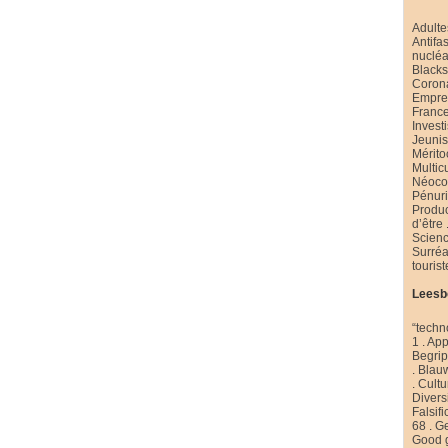
Adulte
Antifa
nucléa
Black
Coron
Emprei
Franc
Invest
Jeuni
Mérito
Multic
Néoco
Pénur
Produ
d’être
Scienc
Surré
touris
Leesb
“techn
1
.
App
Begri
.
Blau
.
Cultu
Diversi
Falsifi
68
.
Ge
Good 