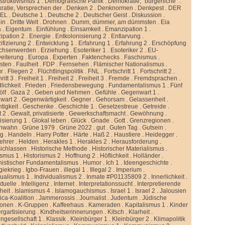
truktivismus 1
.
Demografische Panik
.
Demokratie, “bürgerliche”
.
atie, Versprechen der
.
Denken 2
.
Denknormen
.
Denkpest
.
DER
GEL
.
Deutsche 1
.
Deutsche 2
.
Deutscher Geist
.
Diskussion
.
lin
.
Dritte Welt
.
Drohnen
.
Dumm, dümmer, am dümmsten
.
Eia
a
.
Eigentum
.
Einfühlung
.
Einsamkeit
.
Emanzipation 1
.
ipation 2
.
Energie
.
Entkolonisierung 2
.
Entlarvung
.
ifizierung 2
.
Entwicklung 1
.
Erfahrung 1
.
Erfahrung 2
.
Erschöpfung
chsenwerden
.
Erziehung
.
Esoteriker 1
.
Esoteriker 2
.
EU-
weiterung
.
Europa
.
Experten
.
Faktenchecks
.
Faschismus
.
sten
.
Faulheit
.
FDP
.
Fernsehen
.
Flämischer Nationalismus
.
ur
.
Fliegen 2
.
Flüchtlingspolitik
.
FNL
.
Fortschritt 1
.
Fortschritt 2
.
ritt 3
.
Freiheit 1
.
Freiheit 2
.
Freiheit 3
.
Fremde
.
Fremdsprachen
.
lichkeit
.
Frieden
.
Friedensbewegung
.
Fundamentalismus 1
.
Fünf
ölf
.
Gaza 2
.
Geben und Nehmen
.
Gefühle
.
Gegenwart 1
.
wart 2
.
Gegenwärtigkeit
.
Gegner
.
Gehorsam
.
Gelassenheit
.
tigkeit
.
Geschenke
.
Geschichte 1
.
Gesetzestreue
.
Getreide
.
t 2
.
Gewalt, privatisierte
.
Gewerkschaftsmacht
.
Gewöhnung
.
isierung 1
.
Glokal leben
.
Glück
.
Gnade
.
Gott
.
Grenzregionen
.
nwahn
.
Grüne 1979
.
Grüne 2022
.
gut
.
Guten Tag
.
Gutsein
.
ng
.
Handeln
.
Harry Potter
.
Härte
.
Haß 2
.
Haustiere
.
Heidegger
.
ehrer
.
Helden
.
Herakles 1
.
Herakles 2
.
Herausforderung
.
sichlassen
.
Historische Methode
.
Historischer Materialismus
.
ismus 1
.
Historismus 2
.
Hoffnung 2
.
Höflichkeit
.
Holländer
.
istischer Fundamentalismus
.
Humor
.
Ich 1
.
Ideengeschichte
.
giekrieg
.
Igbo-Frauen
.
illegal 1
.
Illegal 2
.
Imperium
.
dualismus 1
.
Individualismus 2
.
Inmate #P01135809 2
.
Innerlichkeit
.
ktuelle
.
Intelligenz
.
Internet
.
Interpretationssucht
.
Interpretierende
eit
.
Islamismus 4
.
Islamogauchismus
.
Israel 1
.
Israel 2
.
Jalousien
ca-Koalition
.
Jammerossis
.
Journalist
.
Judentum
.
Jüdische
ionen
.
K-Gruppen
.
Kaffeehaus
.
Kameraden
.
Kapitalismus 1
.
Kinder
rgartisierung
.
Kindheitserinnerungen
.
Kitsch
.
Klarheit
.
ngesellschaft 1
.
Klassik
.
Kleinbürger 1
.
Kleinbürger 2
.
Klimapolitik