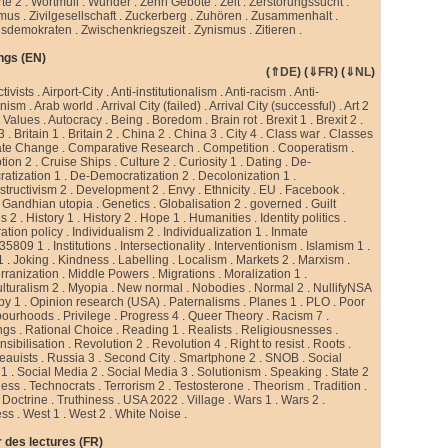
te 2
.
Wortmüll
.
Wunder
.
Zehn Gebote
.
Zeit
.
Zerstörungssucht
.
smus
.
Zivilgesellschaft
.
Zuckerberg
.
Zuhören
.
Zusammenhalt
.
sdemokraten
.
Zwischenkriegszeit
.
Zynismus
.
Zitieren .
ngs (EN)
(
⇑DE
) (
⇓FR
) (
⇓NL
)
ctivists
.
Airport-City
.
Anti-institutionalism
.
Anti-racism
.
Anti-
rnism
.
Arab world
.
Arrival City (failed)
.
Arrival City (successful)
.
Art 2
 Values
.
Autocracy
.
Being
.
Boredom
.
Brain rot
.
Brexit 1
.
Brexit 2
.
 3
.
Britain 1
.
Britain 2
.
China 2
.
China 3
.
City 4
.
Class war
.
Classes
ate Change
.
Comparative Research
.
Competition
.
Cooperatism
.
tion 2
.
Cruise Ships
.
Culture 2
.
Curiosity 1
.
Dating
.
De-
atization 1
.
De-Democratization 2
.
Decolonization 1
.
tructivism 2
.
Development 2
.
Envy
.
Ethnicity
.
EU
.
Facebook
.
.
Gandhian utopia
.
Genetics
.
Globalisation 2
.
governed
.
Guilt
gs 2
.
History 1
.
History 2
.
Hope 1
.
Humanities
.
Identity politics
.
ation policy
.
Individualism 2
.
Individualization 1
.
Inmate
35809 1
.
Institutions
.
Intersectionality
.
Interventionism
.
Islamism 1
.
1
.
Joking
.
Kindness
.
Labelling
.
Localism
.
Markets 2
.
Marxism
.
rranization
.
Middle Powers
.
Migrations
.
Moralization 1
.
ulturalism 2
.
Myopia
.
New normal
.
Nobodies
.
Normal 2
.
NullifyNSA
py 1
.
Opinion research (USA)
.
Paternalisms
.
Planes 1
.
PLO
.
Poor
bourhoods
.
Privilege
.
Progress 4
.
Queer Theory
.
Racism 7
.
ngs
.
Rational Choice
.
Reading 1
.
Realists
.
Religiousnesses
.
sibilisation
.
Revolution 2
.
Revolution 4
.
Right to resist
.
Roots
.
eauists
.
Russia 3
.
Second City
.
Smartphone 2
.
SNOB
.
Social
 1
.
Social Media 2
.
Social Media 3
.
Solutionism
.
Speaking
.
State 2
less
.
Technocrats
.
Terrorism 2
.
Testosterone
.
Theorism
.
Tradition
.
 Doctrine
.
Truthiness
.
USA 2022
.
Village
.
Wars 1
.
Wars 2
.
ess
.
West 1
.
West 2
.
White Noise
.
 des lectures (FR)