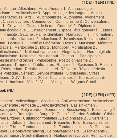
(
⇑DE
) (
⇑EN
) (
⇓NL
)
s
.
Afrique
.
Allochtone
.
Amis
.
Amours 1
.
Anthropologie
.
scisme 1
.
Antifascisme 3
.
Apprentissage des langues
.
Armes
ires tactiques
.
Arts 3
.
Automobilistes
.
Autonomie
.
Avortement
.
s
.
Classe ouvrière
.
Commencer
.
Communisme 3
.
Conversation
.
a 1
.
Croyance
.
Culture de la rue
.
Curiosité 2
.
Diplocratie
.
nte écologique 1
.
Enseignement
.
Espace
.
être gouverné
.
Études
.
e
.
Francité
.
Gauche
.
Haine identitaire
.
Hamasophilie
.
Information
.
issements
.
Islamisme 2
.
Islamisme 3
.
Islamismus 6
.
Islamophobie
.
sme
.
Lecture 1
.
Libérté et Libération
.
Livres 3
.
Marxisme
.
Mémoire
.
cratie 1
.
Méritocratie 2
.
Moi 2
.
Monopoly
.
Moralisation 2
.
ulturalismes 1
.
National-capitalisme
.
Négociations
.
Néo-belgitude
.
lonialisme
.
Nihilisme
.
Nuit debout
.
Opinion 1
.
Participation
.
ies de main-d’œuvre
.
Philosophie
.
Postcolonialisme 2
.
cérisme
.
Propriété
.
Publicitaires
.
Racisme 2
.
Racismes 5
.
Raison
.
Référendum
.
Relativisme culturel
.
Résident
.
Rêve américain
.
e Politique
.
Sérieux
.
Service militaire
.
Sightseeing
.
Stress
.
alisme
.
SUV
.
To do list 2025
.
Totalitarismes 2
.
Touristes et anti-
tes
.
Urbanisme
.
Ville 2
.
Voile
.
Volksgeist
.
Wagons Corail
.
oek (NL)
(
⇑DE
) (
⇑EN
) (
⇑FR
)
ocraten”
.
Actievelingen
.
Allochtoon
.
Anti-westernisme
.
Antifascisme
-Generatie
.
Armoede 1
.
Autoslachtoffers
.
Basisinkomen
.
psweigering
.
Belg worden
.
Benoemen
.
Beschaving 1
.
Beschaving 2
w en roze
.
Breuklijnen
.
Burger 2
.
China 1
.
Cordon Sanitaire
.
Crisis
reel Erfgoed
.
Cultuurconfrontaties
.
Dekolonisatie 2
.
Diversiteit 1
.
teit 2
.
Djihad 2
.
Duurzamheid
.
Efficientie
.
Elite
.
Europeanisme
.
catie
.
Frictie
.
Fundamentalisme 2
.
Fundamentalisme 3
.
Geest van
loof
.
Geloofsverschuiving
.
Geloofwaardigheid
.
Geschiedenis 1
.
governance
.
Groot-Brittannië 3
.
Haitiaanse revolutie
.
Heimatliefde
.