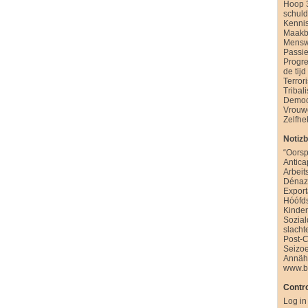
Hoop 
schul
Kenni
Maakb
Mensw
Passie
Progre
de tijd
Terror
Tribal
Democ
Vrouw
Zelfhe
Notiz
“Oorsp
Antica
Arbeit
Dénazi
Export
Hóófd
Kinde
Sozia
slacht
Post-
Seizo
Annäh
www.b
Contro
Log in