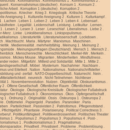
ktivschuld
.
Kolonialismus
.
Kommunismus 1
.
Kommunismus 2
.
quent
.
Konservativismus (deutscher)
.
Konsum 1
.
Konsum 2
.
liche Arbeit
.
Korruption 1 (deutsche)
.
Korruption 2
.
politismus
.
Kriecher
.
Krieg 3
.
Kriegslogik
.
Kritische Theorie
.
elle Aneignung 1
.
Kulturelle Aneignung 2
.
Kulturen 1
.
Kulturkampf
.
1
.
Lachen
.
Leben 1
.
Leben 2
.
Leben 3
.
Leben 4
.
Lebensart
.
sästheten
.
Legalität
.
Leidenschaft
.
Leistung
.
Leitkultur
.
Lernen
.
 1
.
Lesen 2
.
Lesen 3
.
Leser
.
Leseschlaf
.
Liberalismus
.
Liebe 2
.
er-Merz
.
Linke
.
Linksliberalismus
.
Linkspopulismus
.
adikalismus
.
Literaturkritik
.
Literaturwissenschaft
.
Lockdown
.
ch
.
Machtsucht
.
Maria
.
Märtyrer
.
Marxismus
.
Maschinen
.
kritik
.
Medienrealität
.
mehrheitsfähig
.
Meinung 1
.
Meinung 2
.
ngsmüde
.
Meinungsumfragen (Deutschland)
.
Mensch 1
.
Mensch 2
.
henblick
.
Menschenrechte
.
Menschlichkeit
.
Merkel-Wir
.
Merkeln
.
kosmos
.
Mickey Mouse
.
Migranten
.
Minderheiten
.
Mindfullness
.
ander reden
.
Mitgefühl
.
Mitleid und Solidarität
.
Mitte 1
.
Mitte 2
.
standsgesellschaft
.
Möbel
.
Mysterium
.
Nachahmer
.
Nachbarn
.
mus und Eitelkeit
.
Nation
.
Nationalismus
.
Nationalschriftsteller
.
sbildung und -zerfall
.
NATO-Doppelbeschluß
.
Naturrecht
.
Nein
.
ittelalterlichkeit
.
neureich
.
Nicht-Teilnehmen
.
Nichtleser
.
ität 1
.
Novemberrevolution
.
Nutzen
.
Objektivität
.
Obskurantismus
.
y 2
.
Offene Gesellschaft
.
Öffentlicher Raum
.
Öffentlichkeit
.
tatur
.
Ökologie
.
Ökologische Kreisläufe
.
Ökologischer Fußabdruck
logischer Fußabdruck 3
.
Ökonomismus
.
Ökos
.
Opfergesellschaft
.
ng 1
.
Ordnung 2
.
Originalität
.
Ossis
.
Osteuropa 1
.
Osteuropa 2
.
ele
.
Osttümelei
.
Papiergeld
.
Paradies
.
Paranoiker
.
Paria
.
leben
.
Parteilichkeit
.
Passivisten 2
.
Patriotismus
.
Pflegenotstand
.
.
Pflichtgefühl
.
Phantasie
.
Polarisierung
.
Political Correctness 3
.
kerberuf
.
Politikunfähigkeit
.
Politikverdrossenheit
.
Politisches Theater
lismus 1
.
Populismus 2
.
Populismus 3
.
Populismus 4
.
Post-
.
lonialismus 1
.
Postkolonialismus 3
.
Pragmatismus
.
ntionsparadox
.
Privatheit
.
Privatisiert
.
Probleme
.
Problemlösung
.