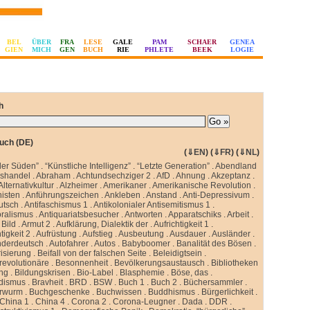
BEL
ÜBER
FRA
LESE
GALE
PAM
SCHAER
GENEA
GIEN
MICH
GEN
BUCH
RIE
PHLETE
BEEK
LOGIE
h
uch (DE)
(
⇓EN
) (
⇓FR
) (
⇓NL
)
ler Süden”
.
“Künstliche Intelligenz”
.
“Letzte Generation”
.
Abendland
sshandel
.
Abraham
.
Achtundsechziger 2
.
AfD
.
Ahnung
.
Akzeptanz
.
Alternativkultur
.
Alzheimer
.
Amerikaner
.
Amerikanische Revolution
.
isten
.
Anführungszeichen
.
Ankleben
.
Anstand
.
Anti-Depressivum
.
utsch
.
Antifaschismus 1
.
Antikolonialer Antisemitismus 1
.
oralismus
.
Antiquariatsbesucher
.
Antworten
.
Apparatschiks
.
Arbeit
.
Bild
.
Armut 2
.
Aufklärung, Dialektik der
.
Aufrichtigkeit 1
.
tigkeit 2
.
Aufrüstung
.
Aufstieg
.
Ausbeutung
.
Ausdauer
.
Ausländer
.
nderdeutsch
.
Autofahrer
.
Autos
.
Babyboomer
.
Banalität des Bösen
.
isierung
.
Beifall von der falschen Seite
.
Beleidigtsein
.
revolutionäre
.
Besonnenheit
.
Bevölkerungsaustausch
.
Bibliotheken
ung
.
Bildungskrisen
.
Bio-Label
.
Blasphemie
.
Böse, das
.
idismus
.
Bravheit
.
BRD
.
BSW
.
Buch 1
.
Buch 2
.
Büchersammler
.
rwurm
.
Buchgeschenke
.
Buchwissen
.
Buddhismus
.
Bürgerlichkeit
.
China 1
.
China 4
.
Corona 2
.
Corona-Leugner
.
Dada
.
DDR
.