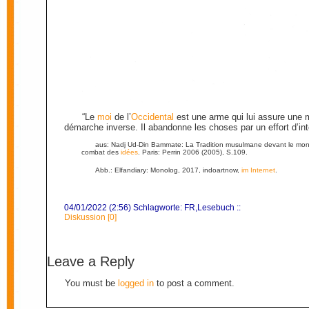
“Le
moi
de l’
Occidental
est une arme qui lui assure une ma
démarche inverse. Il abandonne les choses par un effort d’inté
aus: Nadj Ud-Din Bammate: La Tradition musulmane devant le monde
combat des
idées
. Paris: Perrin 2006 (2005), S.109.
Abb.: Elfandiary: Monolog, 2017, indoartnow,
im Internet
.
04/01/2022 (2:56) Schlagworte:
FR
,
Lesebuch
::
Diskussion [0]
Leave a Reply
You must be
logged in
to post a comment.