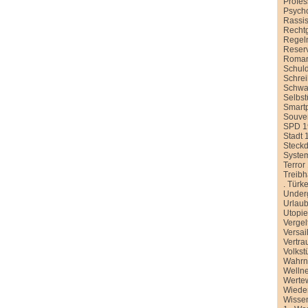
Profe
Psych
Rassi
Recht
Regel
Reser
Roman
Schul
Schre
Schwa
Selbst
Smart
Souver
SPD 1
Stadt 
Steck
Syste
Terror
Treib
.
Türke
Under
Urlau
Utopi
Vergel
Versai
Vertra
Volkst
Wahr
Welln
Werte
Wiede
Wissen