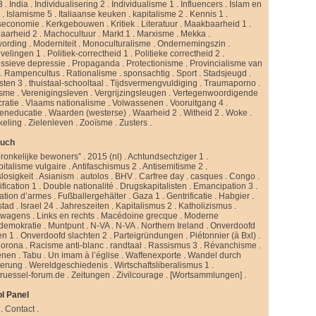
3
.
India
.
Individualisering 2
.
Individualisme 1
.
Influencers
.
Islam en
d
.
Islamisme 5
.
Italiaanse keuken
.
kapitalisme 2
.
Kennis 1
.
seconomie
.
Kerkgebouwen
.
Kritiek
.
Literatuur
.
Maakbaarheid 1
.
aarheid 2
.
Machocultuur
.
Markt 1
.
Marxisme
.
Mekka
.
ording
.
Moderniteit
.
Monoculturalisme
.
Ondernemingszin
.
velingen 1
.
Politiek-correctheid 1
.
Politieke correctheid 2
.
ssieve depressie
.
Propaganda
.
Protectionisme
.
Provincialisme van
.
Rampencultus
.
Rationalisme
.
sponsachtig
.
Sport
.
Stadsjeugd
.
isten 3
.
thuistaal-schooltaal
.
Tijdsvermengvuldiging
.
Traumaporno
.
isme
.
Verenigingsleven
.
Vergrijzingsleugen
.
Vertegenwoordigende
ratie
.
Vlaams nationalisme
.
Volwassenen
.
Vooruitgang 4
.
eneducatie
.
Waarden (westerse)
.
Waarheid 2
.
Witheid 2
.
Woke
.
keling
.
Zielenleven
.
Zooïsme
.
Zusters
.
buch
ronkelijke bewoners”
.
2015 (nl)
.
Achtundsechziger 1
.
pitalisme vulgaire
.
Antifaschismus 2
.
Antisemitisme 2
.
slosigkeit
.
Asianism
.
autolos
.
BHV
.
Carfree day
.
casques
.
Congo
.
fication 1
.
Double nationalité
.
Drugskapitalisten
.
Emancipation 3
.
ation d’armes
.
Fußballergehälter
.
Gaza 1
.
Gentrificatie
.
Habgier
.
stad
.
Israel 24
.
Jahreszeiten
.
Kapitalismus 2
.
Katholizismus
.
rwagens
.
Links en rechts
.
Macédoine grecque
.
Moderne
ldemokratie
.
Muntpunt
.
N-VA
.
N-VA
.
Northern Ireland
.
Onverdoofd
en 1
.
Onverdoofd slachten 2
.
Parteigründungen
.
Piétonnier (à Bxl)
.
Corona
.
Racisme anti-blanc
.
randtaal
.
Rassismus 3
.
Révanchisme
.
enen
.
Tabu
.
Un imam à l’église
.
Waffenexporte
.
Wandel durch
erung
.
Wereldgeschiedenis
.
Wirtschaftsliberalismus 1
.
ruessel-forum.de
.
Zeitungen
.
Zivilcourage
.
[Wortsammlungen]
.
l Panel
.
Contact
.