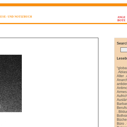
LESE- UND NOTIZBUCH
ANGE
BOTE
Searc
Leseb
“globa
.
Abla
Alter
.
Anarch
antide
Antim
Armes 
Aufrich
Auslä
Barbar
Berufs
.
Bild
Boths
Büche
Büro
.