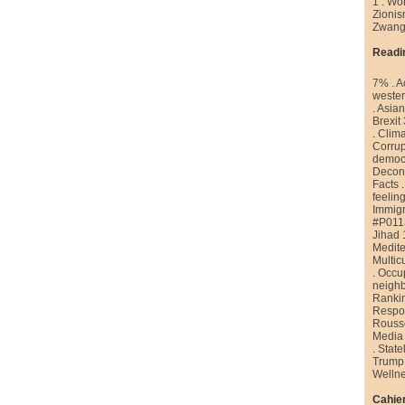
1
.
Wor
Zioni
Zwang
Readi
7%
.
A
weste
.
Asian
Brexit
.
Clim
Corrup
democr
Decons
Facts
feelin
Immigr
#P011
Jihad 
Medite
Multic
.
Occu
neigh
Ranki
Respon
Rouss
Media
.
State
Trump
Welln
Cahier