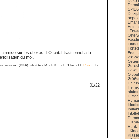
Dekons
Demokr
SPIE
Diszip
popei
Emanz
Entnaz
.
Erwa
Oster
Faschi
Flane
Fortsch
inmise sur les choses. L’Oriental traditionnel a la
Freund
vor zw
riorisation du moi.”
Gegen
 moderne (1956), zitiert bei: Malek Chebel: L’Islam et la
Raison
. Le
Gerech
Gewal
Global
Größe
Haltu
01/22
Heimk
hinter
Histor
Human
Ideolo
Indivi
Intelle
Dummh
.
Jamai
Reakt
.
Kinde
Klasse