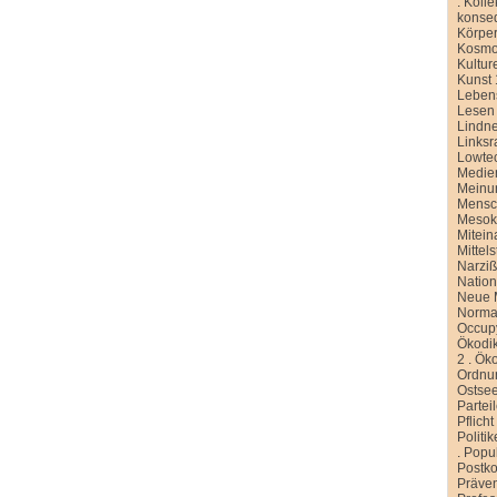
.
Kolle
konse
Körper
Kosmo
Kultur
Kunst 
Leben
Lesen
Lindn
Linksr
Lowte
Medien
Meinu
Mensc
Meso
Mitein
Mittel
Narziß
Nation
Neue M
Normal
Occup
Ökodik
2
.
Öko
Ordnu
Ostse
Partei
Pflicht
Politi
.
Popu
Postko
Präve