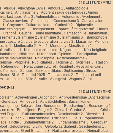
(
⇑DE
) (
⇑EN
) (
⇓NL
)
s
.
Afrique
.
Allochtone
.
Amis
.
Amours 1
.
Anthropologie
.
scisme 1
.
Antifascisme 3
.
Apprentissage des langues
.
Armes
ires tactiques
.
Arts 3
.
Automobilistes
.
Autonomie
.
Avortement
.
s
.
Classe ouvrière
.
Commencer
.
Communisme 3
.
Conversation
.
a 1
.
Croyance
.
Culture de la rue
.
Curiosité 2
.
Diplocratie
.
nte écologique 1
.
Enseignement
.
Espace
.
être gouverné
.
Études
.
e
.
Francité
.
Gauche
.
Haine identitaire
.
Hamasophilie
.
Information
.
issements
.
Islamisme 2
.
Islamisme 3
.
Islamismus 6
.
Islamophobie
.
sme
.
Lecture 1
.
Libérté et Libération
.
Livres 3
.
Marxisme
.
Mémoire
.
cratie 1
.
Méritocratie 2
.
Moi 2
.
Monopoly
.
Moralisation 2
.
ulturalismes 1
.
National-capitalisme
.
Négociations
.
Néo-belgitude
.
lonialisme
.
Nihilisme
.
Nuit debout
.
Opinion 1
.
Participation
.
ies de main-d’œuvre
.
Philosophie
.
Postcolonialisme 2
.
cérisme
.
Propriété
.
Publicitaires
.
Racisme 2
.
Racismes 5
.
Raison
.
Référendum
.
Relativisme culturel
.
Résident
.
Rêve américain
.
e Politique
.
Sérieux
.
Service militaire
.
Sightseeing
.
Stress
.
alisme
.
SUV
.
To do list 2025
.
Totalitarismes 2
.
Touristes et anti-
tes
.
Urbanisme
.
Ville 2
.
Voile
.
Volksgeist
.
Wagons Corail
.
oek (NL)
(
⇑DE
) (
⇑EN
) (
⇑FR
)
ocraten”
.
Actievelingen
.
Allochtoon
.
Anti-westernisme
.
Antifascisme
-Generatie
.
Armoede 1
.
Autoslachtoffers
.
Basisinkomen
.
psweigering
.
Belg worden
.
Benoemen
.
Beschaving 1
.
Beschaving 2
w en roze
.
Breuklijnen
.
Burger 2
.
China 1
.
Cordon Sanitaire
.
Crisis
reel Erfgoed
.
Cultuurconfrontaties
.
Dekolonisatie 2
.
Diversiteit 1
.
teit 2
.
Djihad 2
.
Duurzamheid
.
Efficientie
.
Elite
.
Europeanisme
.
catie
.
Frictie
.
Fundamentalisme 2
.
Fundamentalisme 3
.
Geest van
loof
.
Geloofsverschuiving
.
Geloofwaardigheid
.
Geschiedenis 1
.
governance
.
Groot-Brittannië 3
.
Haitiaanse revolutie
.
Heimatliefde
.