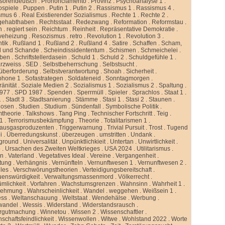
ssorendeutsch
.
Prononciamento
.
Provinz
.
Psychoanalyse 1
.
ospiele
.
Puppen
.
Putin 1
.
Putin 2
.
Rassismus 1
.
Rassismus 4
.
smus 6
.
Real Existierender Sozialismus
.
Rechte 1
.
Rechte 2
.
gehabthaben
.
Rechtsstaat
.
Redezwang
.
Reformation
.
Reformstau
.
n
.
regiert sein
.
Reichtum
.
Reinheit
.
Repräsentative Demokratie
.
veheizung
.
Resozismus
.
retro
.
Revolution 1
.
Revolution 3
.
tik
.
Rußland 1
.
Rußland 2
.
Rußland 4
.
Satire
.
Schaffen
.
Scham,
d und Schande
.
Scheindissidententum
.
Schismen
.
Schmeichelei
.
iben
.
Schriftstellerdasein
.
Schuld 1
.
Schuld 2
.
Schuldgefühle 1
.
rzweiss
.
SED
.
Selbstbeherrschung
.
Selbstsucht
.
überforderung
.
Selbstverantwortung
.
Shoah
.
Sicherheit
.
phone 1
.
Sofastrategen
.
Soldateneid
.
Sonntagmorgen
.
änität
.
Soziale Medien 2
.
Sozialismus 1
.
Sozialismus 2
.
Spaltung
.
977
.
SPD 1987
.
Spenden
.
Sperrmüll
.
Spieler
.
Sprachlos
.
Staat 1
.
1
.
Stadt 3
.
Stadtsanierung
.
Stämme
.
Stasi 1
.
Stasi 2
.
Staunen
.
dosen
.
Studien
.
Studium
.
Sündenfall
.
Symbolische Politik
.
mtheorie
.
Talkshows
.
Tang Ping
.
Technischer Fortschritt
.
Teig
.
 1
.
Terrorismusbekämpfung
.
Theorie
.
Totalitarismen 1
.
hausgasproduzenten
.
Triggerwarnung
.
Trivial Pursuit
.
Trost
.
Tugend
i
.
Überredungskunst
.
überzeugen
.
umstritten
.
Undank
.
ground
.
Universalität
.
Unpünktlichkieit
.
Untertan
.
Unwirtlichkeit
.
b
.
Ursachen des Zweiten Weltkrieges
.
USA 2024
.
Utilitarismus
.
en
.
Vaterland
.
Vegetatives Ideal
.
Vereine
.
Vergangenheit
.
tung
.
Verhängnis
.
Vernünfteln
.
Vernunftwesen 1
.
Vernunftwesen 2
.
lles
.
Verschwörungstheorien
.
Verteidigungsbereitschaft
.
uenswürdigkeit
.
Verwaltungsmassenmord
.
Völkerrecht
.
ümlichkeit
.
Vorfahren
.
Wachstumsgrenzen
.
Wahnsinn
.
Wahrheit 1
.
nehmung
.
Wahrscheinlichkeit
.
Wandel
.
weggehen
.
Weißsein 1
.
ess
.
Weltanschauung
.
Weltstaat
.
Wendehälse
.
Werbung
.
wandel
.
Wessis
.
Widerstand
.
Widerstandsrausch
.
rgutmachung
.
Winnetou
.
Wissen 2
.
Wissenschaftler
.
schaftsfeindlichkeit
.
Wissenwollen
.
Witwe
.
Wohlstand 2022
.
Worte