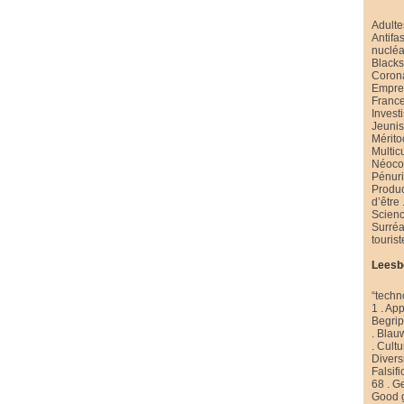
Adulte
Antifa
nucléa
Black
Coron
Emprei
Franc
Invest
Jeuni
Mérito
Multic
Néoco
Pénur
Produ
d’être
Scienc
Surré
touris
Leesb
“techn
1
.
App
Begri
.
Blau
.
Cultu
Diversi
Falsifi
68
.
Ge
Good 