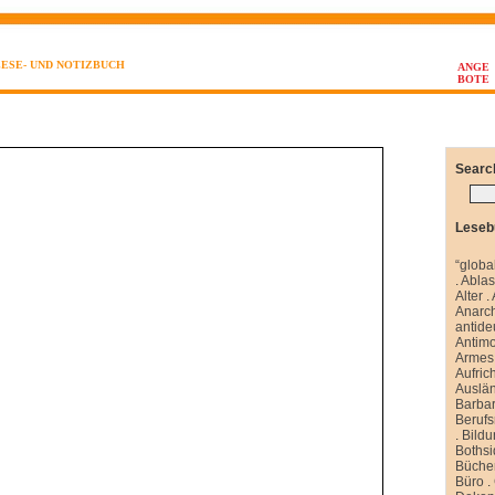
LESE- UND NOTIZBUCH
ANGE
BOTE
Searc
Leseb
“globa
.
Abla
Alter
.
Anarch
antide
Antim
Armes 
Aufrich
Auslä
Barbar
Berufs
.
Bild
Boths
Büche
Büro
.