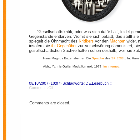
“Gesellschaftskritik, oder was sich dafür hält, leidet gem
Gegenstände entlarven. Womit sie sich befaßt, das stellt si
spiegelt die Ohnmacht des
Kritikers
vor den
Mächten
wider, 
insofern sie
ihr Gegenüber
zur Verschwörung dämonisiert; sie
gesellschaftlichen Sachverhalten schon deshalb, weil sie zut
Hans Magnus Enzensberger: Die
Sprache
des
SPIEGEL
, In: Hans
Abb.: Yannis Gaitis: Medaillon noir, 1977,
im Internet
.
08/10/2007 (10:07) Schlagworte:
DE
,
Lesebuch
::
on
Comments Off
Entlarvung
Comments are closed.