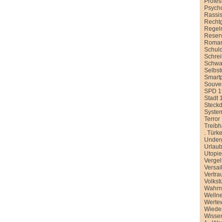
Profe
Psych
Rassi
Recht
Regel
Reser
Roman
Schul
Schre
Schwa
Selbst
Smart
Souver
SPD 1
Stadt 
Steck
Syste
Terror
Treib
.
Türke
Under
Urlau
Utopi
Vergel
Versai
Vertra
Volkst
Wahr
Welln
Werte
Wiede
Wissen