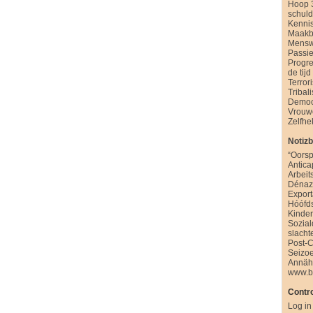
Hoop 
schul
Kenni
Maakb
Mensw
Passie
Progre
de tijd
Terror
Tribal
Democ
Vrouw
Zelfhe
Notiz
“Oorsp
Antica
Arbeit
Dénazi
Export
Hóófd
Kinde
Sozia
slacht
Post-
Seizo
Annäh
www.b
Contro
Log in