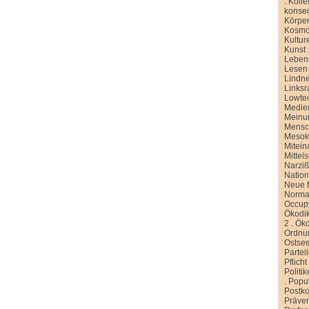
.
Kolle
konse
Körper
Kosmo
Kultur
Kunst 
Leben
Lesen
Lindn
Linksr
Lowte
Medien
Meinu
Mensc
Meso
Mitein
Mittel
Narziß
Nation
Neue M
Normal
Occup
Ökodik
2
.
Öko
Ordnu
Ostse
Partei
Pflicht
Politi
.
Popu
Postko
Präve