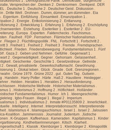
truktivismus 1
.
Demografische Panik
.
Demokratie, “bürgerliche”
.
atie, Versprechen der
.
Denken 2
.
Denknormen
.
Denkpest
.
DER
GEL
.
Deutsche 1
.
Deutsche 2
.
Deutscher Geist
.
Diskussion
.
lin
.
Dritte Welt
.
Drohnen
.
Dumm, dümmer, am dümmsten
.
Eia
a
.
Eigentum
.
Einfühlung
.
Einsamkeit
.
Emanzipation 1
.
ipation 2
.
Energie
.
Entkolonisierung 2
.
Entlarvung
.
ifizierung 2
.
Entwicklung 1
.
Erfahrung 1
.
Erfahrung 2
.
Erschöpfung
chsenwerden
.
Erziehung
.
Esoteriker 1
.
Esoteriker 2
.
EU-
weiterung
.
Europa
.
Experten
.
Faktenchecks
.
Faschismus
.
sten
.
Faulheit
.
FDP
.
Fernsehen
.
Flämischer Nationalismus
.
ur
.
Fliegen 2
.
Flüchtlingspolitik
.
FNL
.
Fortschritt 1
.
Fortschritt 2
.
ritt 3
.
Freiheit 1
.
Freiheit 2
.
Freiheit 3
.
Fremde
.
Fremdsprachen
.
lichkeit
.
Frieden
.
Friedensbewegung
.
Fundamentalismus 1
.
Fünf
ölf
.
Gaza 2
.
Geben und Nehmen
.
Gefühle
.
Gegenwart 1
.
wart 2
.
Gegenwärtigkeit
.
Gegner
.
Gehorsam
.
Gelassenheit
.
tigkeit
.
Geschenke
.
Geschichte 1
.
Gesetzestreue
.
Getreide
.
t 2
.
Gewalt, privatisierte
.
Gewerkschaftsmacht
.
Gewöhnung
.
isierung 1
.
Glokal leben
.
Glück
.
Gnade
.
Gott
.
Grenzregionen
.
nwahn
.
Grüne 1979
.
Grüne 2022
.
gut
.
Guten Tag
.
Gutsein
.
ng
.
Handeln
.
Harry Potter
.
Härte
.
Haß 2
.
Haustiere
.
Heidegger
.
ehrer
.
Helden
.
Herakles 1
.
Herakles 2
.
Herausforderung
.
sichlassen
.
Historische Methode
.
Historischer Materialismus
.
ismus 1
.
Historismus 2
.
Hoffnung 2
.
Höflichkeit
.
Holländer
.
istischer Fundamentalismus
.
Humor
.
Ich 1
.
Ideengeschichte
.
giekrieg
.
Igbo-Frauen
.
illegal 1
.
Illegal 2
.
Imperium
.
dualismus 1
.
Individualismus 2
.
Inmate #P01135809 2
.
Innerlichkeit
.
ktuelle
.
Intelligenz
.
Internet
.
Interpretationssucht
.
Interpretierende
eit
.
Islamismus 4
.
Islamogauchismus
.
Israel 1
.
Israel 2
.
Jalousien
ca-Koalition
.
Jammerossis
.
Journalist
.
Judentum
.
Jüdische
ionen
.
K-Gruppen
.
Kaffeehaus
.
Kameraden
.
Kapitalismus 1
.
Kinder
rgartisierung
.
Kindheitserinnerungen
.
Kitsch
.
Klarheit
.
ngesellschaft 1
.
Klassik
.
Kleinbürger 1
.
Kleinbürger 2
.
Klimapolitik