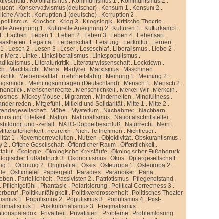
ktivschuld
.
Kolonialismus
.
Kommunismus 1
.
Kommunismus 2
.
quent
.
Konservativismus (deutscher)
.
Konsum 1
.
Konsum 2
.
liche Arbeit
.
Korruption 1 (deutsche)
.
Korruption 2
.
politismus
.
Kriecher
.
Krieg 3
.
Kriegslogik
.
Kritische Theorie
.
elle Aneignung 1
.
Kulturelle Aneignung 2
.
Kulturen 1
.
Kulturkampf
.
1
.
Lachen
.
Leben 1
.
Leben 2
.
Leben 3
.
Leben 4
.
Lebensart
.
sästheten
.
Legalität
.
Leidenschaft
.
Leistung
.
Leitkultur
.
Lernen
.
 1
.
Lesen 2
.
Lesen 3
.
Leser
.
Leseschlaf
.
Liberalismus
.
Liebe 2
.
er-Merz
.
Linke
.
Linksliberalismus
.
Linkspopulismus
.
adikalismus
.
Literaturkritik
.
Literaturwissenschaft
.
Lockdown
.
ch
.
Machtsucht
.
Maria
.
Märtyrer
.
Marxismus
.
Maschinen
.
kritik
.
Medienrealität
.
mehrheitsfähig
.
Meinung 1
.
Meinung 2
.
ngsmüde
.
Meinungsumfragen (Deutschland)
.
Mensch 1
.
Mensch 2
.
henblick
.
Menschenrechte
.
Menschlichkeit
.
Merkel-Wir
.
Merkeln
.
kosmos
.
Mickey Mouse
.
Migranten
.
Minderheiten
.
Mindfullness
.
ander reden
.
Mitgefühl
.
Mitleid und Solidarität
.
Mitte 1
.
Mitte 2
.
standsgesellschaft
.
Möbel
.
Mysterium
.
Nachahmer
.
Nachbarn
.
mus und Eitelkeit
.
Nation
.
Nationalismus
.
Nationalschriftsteller
.
sbildung und -zerfall
.
NATO-Doppelbeschluß
.
Naturrecht
.
Nein
.
ittelalterlichkeit
.
neureich
.
Nicht-Teilnehmen
.
Nichtleser
.
ität 1
.
Novemberrevolution
.
Nutzen
.
Objektivität
.
Obskurantismus
.
y 2
.
Offene Gesellschaft
.
Öffentlicher Raum
.
Öffentlichkeit
.
tatur
.
Ökologie
.
Ökologische Kreisläufe
.
Ökologischer Fußabdruck
logischer Fußabdruck 3
.
Ökonomismus
.
Ökos
.
Opfergesellschaft
.
ng 1
.
Ordnung 2
.
Originalität
.
Ossis
.
Osteuropa 1
.
Osteuropa 2
.
ele
.
Osttümelei
.
Papiergeld
.
Paradies
.
Paranoiker
.
Paria
.
leben
.
Parteilichkeit
.
Passivisten 2
.
Patriotismus
.
Pflegenotstand
.
.
Pflichtgefühl
.
Phantasie
.
Polarisierung
.
Political Correctness 3
.
kerberuf
.
Politikunfähigkeit
.
Politikverdrossenheit
.
Politisches Theater
lismus 1
.
Populismus 2
.
Populismus 3
.
Populismus 4
.
Post-
.
lonialismus 1
.
Postkolonialismus 3
.
Pragmatismus
.
ntionsparadox
.
Privatheit
.
Privatisiert
.
Probleme
.
Problemlösung
.