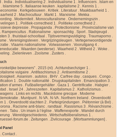
3
.
India
.
Individualisering 2
.
Individualisme 1
.
Influencers
.
Islam en
d
.
Islamisme 5
.
Italiaanse keuken
.
kapitalisme 2
.
Kennis 1
.
seconomie
.
Kerkgebouwen
.
Kritiek
.
Literatuur
.
Maakbaarheid 1
.
aarheid 2
.
Machocultuur
.
Markt 1
.
Marxisme
.
Mekka
.
ording
.
Moderniteit
.
Monoculturalisme
.
Ondernemingszin
.
velingen 1
.
Politiek-correctheid 1
.
Politieke correctheid 2
.
ssieve depressie
.
Propaganda
.
Protectionisme
.
Provincialisme van
.
Rampencultus
.
Rationalisme
.
sponsachtig
.
Sport
.
Stadsjeugd
.
isten 3
.
thuistaal-schooltaal
.
Tijdsvermengvuldiging
.
Traumaporno
.
isme
.
Verenigingsleven
.
Vergrijzingsleugen
.
Vertegenwoordigende
ratie
.
Vlaams nationalisme
.
Volwassenen
.
Vooruitgang 4
.
eneducatie
.
Waarden (westerse)
.
Waarheid 2
.
Witheid 2
.
Woke
.
keling
.
Zielenleven
.
Zooïsme
.
Zusters
.
buch
ronkelijke bewoners”
.
2015 (nl)
.
Achtundsechziger 1
.
pitalisme vulgaire
.
Antifaschismus 2
.
Antisemitisme 2
.
slosigkeit
.
Asianism
.
autolos
.
BHV
.
Carfree day
.
casques
.
Congo
.
fication 1
.
Double nationalité
.
Drugskapitalisten
.
Emancipation 3
.
ation d’armes
.
Fußballergehälter
.
Gaza 1
.
Gentrificatie
.
Habgier
.
stad
.
Israel 24
.
Jahreszeiten
.
Kapitalismus 2
.
Katholizismus
.
rwagens
.
Links en rechts
.
Macédoine grecque
.
Moderne
ldemokratie
.
Muntpunt
.
N-VA
.
N-VA
.
Northern Ireland
.
Onverdoofd
en 1
.
Onverdoofd slachten 2
.
Parteigründungen
.
Piétonnier (à Bxl)
.
Corona
.
Racisme anti-blanc
.
randtaal
.
Rassismus 3
.
Révanchisme
.
enen
.
Tabu
.
Un imam à l’église
.
Waffenexporte
.
Wandel durch
erung
.
Wereldgeschiedenis
.
Wirtschaftsliberalismus 1
.
ruessel-forum.de
.
Zeitungen
.
Zivilcourage
.
[Wortsammlungen]
.
l Panel
.
Contact
.