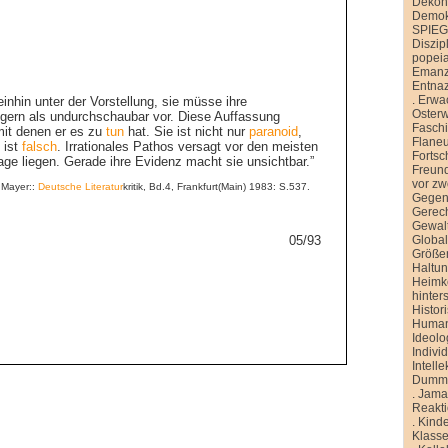
Dekons
Demokr
SPIE
Diszip
popei
Emanz
Entnaz
.
Erwa
einhin unter der Vorstellung, sie müsse ihre
Oster
e gern als undurchschaubar vor. Diese Auffassung
Faschi
mit denen er es zu
tun
hat. Sie ist nicht nur
paranoid
,
Flane
 ist
falsch
. Irrationales Pathos versagt vor den meisten
Fortsch
age liegen. Gerade ihre Evidenz macht sie unsichtbar.”
Freund
vor zw
 Mayer::
Deutsche
Literatur
kritik, Bd.4, Frankfurt(Main) 1983: S.537.
Gegen
Gerech
Gewal
05/93
Global
Größe
Haltu
Heimk
hinter
Histor
Human
Ideolo
Indivi
Intelle
Dummh
.
Jamai
Reakt
.
Kinde
Klasse