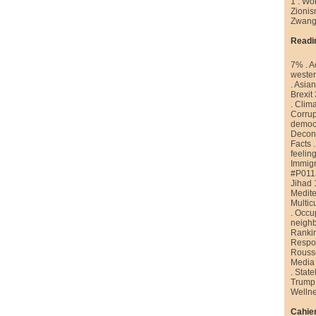
1
.
Wor
Zioni
Zwang
Readi
7%
.
A
weste
.
Asian
Brexit
.
Clim
Corrup
democr
Decons
Facts
feelin
Immigr
#P011
Jihad 
Medite
Multic
.
Occu
neigh
Ranki
Respon
Rouss
Media
.
State
Trump
Welln
Cahier