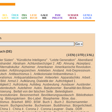
BEL
ÜBER
FRA
LESE
GALE
PAM
SCHAER
GENEA
GIEN
MICH
GEN
BUCH
RIE
PHLETE
BEEK
LOGIE
h
uch (DE)
(
⇓EN
) (
⇓FR
) (
⇓NL
)
ler Süden”
.
“Künstliche Intelligenz”
.
“Letzte Generation”
.
Abendland
sshandel
.
Abraham
.
Achtundsechziger 2
.
AfD
.
Ahnung
.
Akzeptanz
.
Alternativkultur
.
Alzheimer
.
Amerikaner
.
Amerikanische Revolution
.
isten
.
Anführungszeichen
.
Ankleben
.
Anstand
.
Anti-Depressivum
.
utsch
.
Antifaschismus 1
.
Antikolonialer Antisemitismus 1
.
oralismus
.
Antiquariatsbesucher
.
Antworten
.
Apparatschiks
.
Arbeit
.
Bild
.
Armut 2
.
Aufklärung, Dialektik der
.
Aufrichtigkeit 1
.
tigkeit 2
.
Aufrüstung
.
Aufstieg
.
Ausbeutung
.
Ausdauer
.
Ausländer
.
nderdeutsch
.
Autofahrer
.
Autos
.
Babyboomer
.
Banalität des Bösen
.
isierung
.
Beifall von der falschen Seite
.
Beleidigtsein
.
revolutionäre
.
Besonnenheit
.
Bevölkerungsaustausch
.
Bibliotheken
ung
.
Bildungskrisen
.
Bio-Label
.
Blasphemie
.
Böse, das
.
idismus
.
Bravheit
.
BRD
.
BSW
.
Buch 1
.
Buch 2
.
Büchersammler
.
rwurm
.
Buchgeschenke
.
Buchwissen
.
Buddhismus
.
Bürgerlichkeit
.
China 1
.
China 4
.
Corona 2
.
Corona-Leugner
.
Dada
.
DDR
.