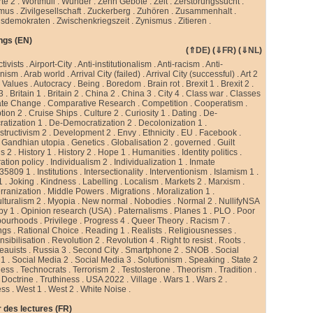
te 2
.
Wortmüll
.
Wunder
.
Zehn Gebote
.
Zeit
.
Zerstörungssucht
.
smus
.
Zivilgesellschaft
.
Zuckerberg
.
Zuhören
.
Zusammenhalt
.
sdemokraten
.
Zwischenkriegszeit
.
Zynismus
.
Zitieren .
ngs (EN)
(
⇑DE
) (
⇓FR
) (
⇓NL
)
ctivists
.
Airport-City
.
Anti-institutionalism
.
Anti-racism
.
Anti-
rnism
.
Arab world
.
Arrival City (failed)
.
Arrival City (successful)
.
Art 2
 Values
.
Autocracy
.
Being
.
Boredom
.
Brain rot
.
Brexit 1
.
Brexit 2
.
 3
.
Britain 1
.
Britain 2
.
China 2
.
China 3
.
City 4
.
Class war
.
Classes
ate Change
.
Comparative Research
.
Competition
.
Cooperatism
.
tion 2
.
Cruise Ships
.
Culture 2
.
Curiosity 1
.
Dating
.
De-
atization 1
.
De-Democratization 2
.
Decolonization 1
.
tructivism 2
.
Development 2
.
Envy
.
Ethnicity
.
EU
.
Facebook
.
.
Gandhian utopia
.
Genetics
.
Globalisation 2
.
governed
.
Guilt
gs 2
.
History 1
.
History 2
.
Hope 1
.
Humanities
.
Identity politics
.
ation policy
.
Individualism 2
.
Individualization 1
.
Inmate
35809 1
.
Institutions
.
Intersectionality
.
Interventionism
.
Islamism 1
.
1
.
Joking
.
Kindness
.
Labelling
.
Localism
.
Markets 2
.
Marxism
.
rranization
.
Middle Powers
.
Migrations
.
Moralization 1
.
ulturalism 2
.
Myopia
.
New normal
.
Nobodies
.
Normal 2
.
NullifyNSA
py 1
.
Opinion research (USA)
.
Paternalisms
.
Planes 1
.
PLO
.
Poor
bourhoods
.
Privilege
.
Progress 4
.
Queer Theory
.
Racism 7
.
ngs
.
Rational Choice
.
Reading 1
.
Realists
.
Religiousnesses
.
sibilisation
.
Revolution 2
.
Revolution 4
.
Right to resist
.
Roots
.
eauists
.
Russia 3
.
Second City
.
Smartphone 2
.
SNOB
.
Social
 1
.
Social Media 2
.
Social Media 3
.
Solutionism
.
Speaking
.
State 2
less
.
Technocrats
.
Terrorism 2
.
Testosterone
.
Theorism
.
Tradition
.
 Doctrine
.
Truthiness
.
USA 2022
.
Village
.
Wars 1
.
Wars 2
.
ess
.
West 1
.
West 2
.
White Noise
.
 des lectures (FR)