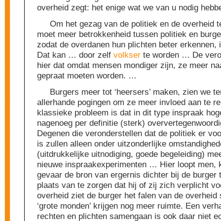
overheid zegt: het enige wat we van u nodig hebb
Om het gezag van de politiek en de overheid t
moet meer betrokkenheid tussen politiek en burg
zodat de overdanen hun plichten beter erkennen, 
Dat kan … door zelf
volkser
te worden … De veron
hier dat omdat mensen mondiger zijn, ze meer n
gepraat moeten worden. …
Burgers meer tot ‘heersers’ maken, zien we te
allerhande pogingen om ze meer invloed aan te re
klassieke probleem is dat in dit type inspraak ho
nagenoeg per definitie (sterk) oververtegenwoord
Degenen die veronderstellen dat de politiek er voo
is zullen alleen onder uitzonderlijke omstandighe
(uitdrukkelijke uitnodiging, goede begeleiding) m
nieuwe inspraakexperimenten … Hier loopt men, 
gevaar de bron van ergernis dichter bij de burger 
plaats van te zorgen dat hij of zij zich verplicht v
overheid ziet de burger het falen van de overheid
‘grote monden’ krijgen nog meer ruimte. Een verh
rechten en plichten samengaan is ook daar niet ech