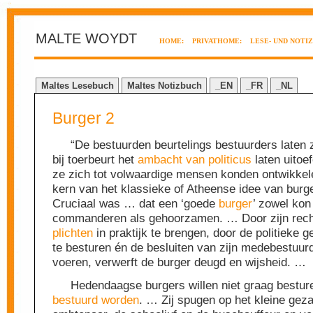
MALTE WOYDT
HOME:
PRIVATHOME:
LESE- UND NOTI
Maltes Lesebuch
Maltes Notizbuch
_EN
_FR
_NL
Burger 2
“De bestuurden beurtelings bestuurders laten z
bij toerbeurt het
ambacht van politicus
laten uitoe
ze zich tot volwaardige mensen konden ontwikkel
kern van het klassieke of Atheense idee van bur
Cruciaal was … dat een ‘goede
burger
’ zowel kon
commanderen als gehoorzamen. … Door zijn rech
plichten
in praktijk te brengen, door de politieke
te besturen én de besluiten van zijn medebestuurd
voeren, verwerft de burger deugd en wijsheid. …
Hedendaagse burgers willen niet graag bestur
bestuurd worden
. … Zij spugen op het kleine gez