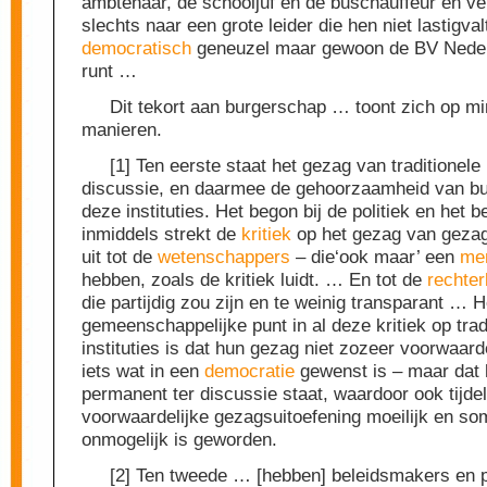
ambtenaar, de schooljuf en de buschauffeur en ve
slechts naar een grote leider die hen niet lastigva
democratisch
geneuzel maar gewoon de BV Nede
runt …
Dit tekort aan burgerschap … toont zich op mi
manieren.
[1] Ten eerste staat het gezag van traditionele
discussie, en daarmee de gehoorzaamheid van b
deze instituties. Het begon bij de politiek en het 
inmiddels strekt de
kritiek
op het gezag van gezag
uit tot de
wetenschappers
– die‘ook maar’ een
me
hebben, zoals de kritiek luidt. … En tot de
rechter
die partijdig zou zijn en te weinig transparant … H
gemeenschappelijke punt in al deze kritiek op trad
instituties is dat hun gezag niet zozeer voorwaard
iets wat in een
democratie
gewenst is – maar dat h
permanent ter discussie staat, waardoor ook tijdel
voorwaardelijke gezagsuitoefening moeilijk en so
onmogelijk is geworden.
[2] Ten tweede … [hebben] beleidsmakers en p