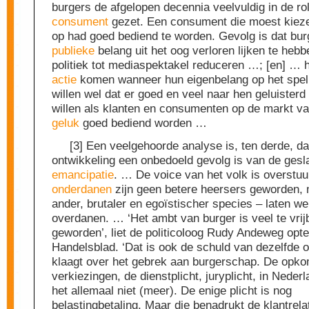
burgers de afgelopen decennia veelvuldig in de ro
consument
gezet. Een consument die moest kieze
op had goed bediend te worden. Gevolg is dat bur
publieke
belang uit het oog verloren lijken te heb
politiek tot mediaspektakel reduceren …; [en] … 
actie
komen wanneer hun eigenbelang op het spel 
willen wel dat er goed en veel naar hen geluisterd 
willen als klanten en consumenten op de markt va
geluk
goed bediend worden …
[3] Een veelgehoorde analyse is, ten derde, d
ontwikkeling een onbedoeld gevolg is van de ges
emancipatie
. … De voice van het volk is overstu
onderdanen
zijn geen betere heersers geworden,
ander, brutaler en egoïstischer species – laten w
overdanen. … ‘Het ambt van burger is veel te vrijb
geworden’, liet de politicoloog Rudy Andeweg op
Handelsblad. ‘Dat is ook de schuld van dezelfde o
klaagt over het gebrek aan burgerschap. De opkom
verkiezingen, de dienstplicht, juryplicht, in Neder
het allemaal niet (meer). De enige plicht is nog
belastingbetaling. Maar die benadrukt de klantrela