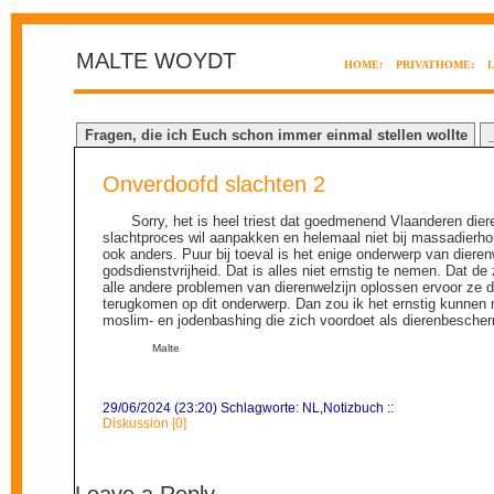
MALTE WOYDT
HOME:
PRIVATHOME:
Fragen, die ich Euch schon immer einmal stellen wollte
Onverdoofd slachten 2
Sorry, het is heel triest dat goedmenend Vlaanderen diere
slachtproces wil aanpakken en helemaal niet bij massadierhou
ook anders. Puur bij toeval is het enige onderwerp van dierenwe
godsdienstvrijheid. Dat is alles niet ernstig te nemen. Dat
alle andere problemen van dierenwelzijn oplossen ervoor ze
terugkomen op dit onderwerp. Dan zou ik het ernstig kunnen 
moslim- en jodenbashing die zich voordoet als dierenbesche
Malte
29/06/2024 (23:20) Schlagworte:
NL
,
Notizbuch
::
Diskussion [0]