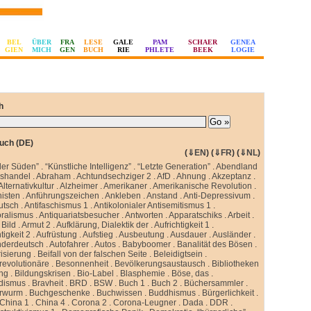
BEL
ÜBER
FRA
LESE
GALE
PAM
SCHAER
GENEA
GIEN
MICH
GEN
BUCH
RIE
PHLETE
BEEK
LOGIE
h
uch (DE)
(
⇓EN
) (
⇓FR
) (
⇓NL
)
ler Süden”
.
“Künstliche Intelligenz”
.
“Letzte Generation”
.
Abendland
sshandel
.
Abraham
.
Achtundsechziger 2
.
AfD
.
Ahnung
.
Akzeptanz
.
Alternativkultur
.
Alzheimer
.
Amerikaner
.
Amerikanische Revolution
.
isten
.
Anführungszeichen
.
Ankleben
.
Anstand
.
Anti-Depressivum
.
utsch
.
Antifaschismus 1
.
Antikolonialer Antisemitismus 1
.
oralismus
.
Antiquariatsbesucher
.
Antworten
.
Apparatschiks
.
Arbeit
.
Bild
.
Armut 2
.
Aufklärung, Dialektik der
.
Aufrichtigkeit 1
.
tigkeit 2
.
Aufrüstung
.
Aufstieg
.
Ausbeutung
.
Ausdauer
.
Ausländer
.
nderdeutsch
.
Autofahrer
.
Autos
.
Babyboomer
.
Banalität des Bösen
.
isierung
.
Beifall von der falschen Seite
.
Beleidigtsein
.
revolutionäre
.
Besonnenheit
.
Bevölkerungsaustausch
.
Bibliotheken
ung
.
Bildungskrisen
.
Bio-Label
.
Blasphemie
.
Böse, das
.
idismus
.
Bravheit
.
BRD
.
BSW
.
Buch 1
.
Buch 2
.
Büchersammler
.
rwurm
.
Buchgeschenke
.
Buchwissen
.
Buddhismus
.
Bürgerlichkeit
.
China 1
.
China 4
.
Corona 2
.
Corona-Leugner
.
Dada
.
DDR
.