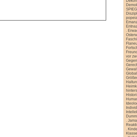
Dekons
Demokr
SPIE
Diszip
popei
Emanz
Entnaz
.
Erwa
Oster
Faschi
Flane
Fortsch
Freund
vor zw
Gegen
Gerech
Gewal
Global
Größe
Haltu
Heimk
hinter
Histor
Human
Ideolo
Indivi
Intelle
Dummh
.
Jamai
Reakt
.
Kinde
Klasse