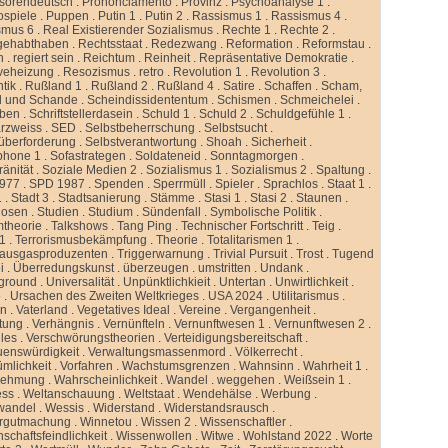
ssorendeutsch
.
Prononciamento
.
Provinz
.
Psychoanalyse 1
.
ospiele
.
Puppen
.
Putin 1
.
Putin 2
.
Rassismus 1
.
Rassismus 4
.
smus 6
.
Real Existierender Sozialismus
.
Rechte 1
.
Rechte 2
.
gehabthaben
.
Rechtsstaat
.
Redezwang
.
Reformation
.
Reformstau
.
n
.
regiert sein
.
Reichtum
.
Reinheit
.
Repräsentative Demokratie
.
veheizung
.
Resozismus
.
retro
.
Revolution 1
.
Revolution 3
.
tik
.
Rußland 1
.
Rußland 2
.
Rußland 4
.
Satire
.
Schaffen
.
Scham,
d und Schande
.
Scheindissidententum
.
Schismen
.
Schmeichelei
.
iben
.
Schriftstellerdasein
.
Schuld 1
.
Schuld 2
.
Schuldgefühle 1
.
rzweiss
.
SED
.
Selbstbeherrschung
.
Selbstsucht
.
überforderung
.
Selbstverantwortung
.
Shoah
.
Sicherheit
.
phone 1
.
Sofastrategen
.
Soldateneid
.
Sonntagmorgen
.
änität
.
Soziale Medien 2
.
Sozialismus 1
.
Sozialismus 2
.
Spaltung
.
977
.
SPD 1987
.
Spenden
.
Sperrmüll
.
Spieler
.
Sprachlos
.
Staat 1
.
1
.
Stadt 3
.
Stadtsanierung
.
Stämme
.
Stasi 1
.
Stasi 2
.
Staunen
.
dosen
.
Studien
.
Studium
.
Sündenfall
.
Symbolische Politik
.
mtheorie
.
Talkshows
.
Tang Ping
.
Technischer Fortschritt
.
Teig
.
 1
.
Terrorismusbekämpfung
.
Theorie
.
Totalitarismen 1
.
hausgasproduzenten
.
Triggerwarnung
.
Trivial Pursuit
.
Trost
.
Tugend
i
.
Überredungskunst
.
überzeugen
.
umstritten
.
Undank
.
ground
.
Universalität
.
Unpünktlichkieit
.
Untertan
.
Unwirtlichkeit
.
b
.
Ursachen des Zweiten Weltkrieges
.
USA 2024
.
Utilitarismus
.
en
.
Vaterland
.
Vegetatives Ideal
.
Vereine
.
Vergangenheit
.
tung
.
Verhängnis
.
Vernünfteln
.
Vernunftwesen 1
.
Vernunftwesen 2
.
lles
.
Verschwörungstheorien
.
Verteidigungsbereitschaft
.
uenswürdigkeit
.
Verwaltungsmassenmord
.
Völkerrecht
.
ümlichkeit
.
Vorfahren
.
Wachstumsgrenzen
.
Wahnsinn
.
Wahrheit 1
.
nehmung
.
Wahrscheinlichkeit
.
Wandel
.
weggehen
.
Weißsein 1
.
ess
.
Weltanschauung
.
Weltstaat
.
Wendehälse
.
Werbung
.
wandel
.
Wessis
.
Widerstand
.
Widerstandsrausch
.
rgutmachung
.
Winnetou
.
Wissen 2
.
Wissenschaftler
.
schaftsfeindlichkeit
.
Wissenwollen
.
Witwe
.
Wohlstand 2022
.
Worte