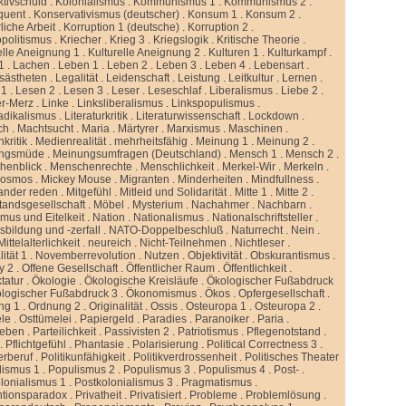
ktivschuld
.
Kolonialismus
.
Kommunismus 1
.
Kommunismus 2
.
quent
.
Konservativismus (deutscher)
.
Konsum 1
.
Konsum 2
.
liche Arbeit
.
Korruption 1 (deutsche)
.
Korruption 2
.
politismus
.
Kriecher
.
Krieg 3
.
Kriegslogik
.
Kritische Theorie
.
elle Aneignung 1
.
Kulturelle Aneignung 2
.
Kulturen 1
.
Kulturkampf
.
1
.
Lachen
.
Leben 1
.
Leben 2
.
Leben 3
.
Leben 4
.
Lebensart
.
sästheten
.
Legalität
.
Leidenschaft
.
Leistung
.
Leitkultur
.
Lernen
.
 1
.
Lesen 2
.
Lesen 3
.
Leser
.
Leseschlaf
.
Liberalismus
.
Liebe 2
.
er-Merz
.
Linke
.
Linksliberalismus
.
Linkspopulismus
.
adikalismus
.
Literaturkritik
.
Literaturwissenschaft
.
Lockdown
.
ch
.
Machtsucht
.
Maria
.
Märtyrer
.
Marxismus
.
Maschinen
.
kritik
.
Medienrealität
.
mehrheitsfähig
.
Meinung 1
.
Meinung 2
.
ngsmüde
.
Meinungsumfragen (Deutschland)
.
Mensch 1
.
Mensch 2
.
henblick
.
Menschenrechte
.
Menschlichkeit
.
Merkel-Wir
.
Merkeln
.
kosmos
.
Mickey Mouse
.
Migranten
.
Minderheiten
.
Mindfullness
.
ander reden
.
Mitgefühl
.
Mitleid und Solidarität
.
Mitte 1
.
Mitte 2
.
standsgesellschaft
.
Möbel
.
Mysterium
.
Nachahmer
.
Nachbarn
.
mus und Eitelkeit
.
Nation
.
Nationalismus
.
Nationalschriftsteller
.
sbildung und -zerfall
.
NATO-Doppelbeschluß
.
Naturrecht
.
Nein
.
ittelalterlichkeit
.
neureich
.
Nicht-Teilnehmen
.
Nichtleser
.
ität 1
.
Novemberrevolution
.
Nutzen
.
Objektivität
.
Obskurantismus
.
y 2
.
Offene Gesellschaft
.
Öffentlicher Raum
.
Öffentlichkeit
.
tatur
.
Ökologie
.
Ökologische Kreisläufe
.
Ökologischer Fußabdruck
logischer Fußabdruck 3
.
Ökonomismus
.
Ökos
.
Opfergesellschaft
.
ng 1
.
Ordnung 2
.
Originalität
.
Ossis
.
Osteuropa 1
.
Osteuropa 2
.
ele
.
Osttümelei
.
Papiergeld
.
Paradies
.
Paranoiker
.
Paria
.
leben
.
Parteilichkeit
.
Passivisten 2
.
Patriotismus
.
Pflegenotstand
.
.
Pflichtgefühl
.
Phantasie
.
Polarisierung
.
Political Correctness 3
.
kerberuf
.
Politikunfähigkeit
.
Politikverdrossenheit
.
Politisches Theater
lismus 1
.
Populismus 2
.
Populismus 3
.
Populismus 4
.
Post-
.
lonialismus 1
.
Postkolonialismus 3
.
Pragmatismus
.
ntionsparadox
.
Privatheit
.
Privatisiert
.
Probleme
.
Problemlösung
.