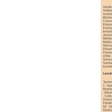
Adulte
Antifa
nucléa
Black
Coron
Emprei
Franc
Invest
Jeuni
Mérito
Multic
Néoco
Pénur
Produ
d’être
Scienc
Surré
touris
Leesb
“techn
1
.
App
Begri
.
Blau
.
Cultu
Diversi
Falsifi
68
.
Ge
Good 