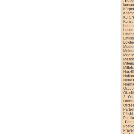
.
Kolle
konse
Körper
Kosmo
Kultur
Kunst 
Leben
Lesen
Lindn
Linksr
Lowte
Medien
Meinu
Mensc
Meso
Mitein
Mittel
Narziß
Nation
Neue M
Normal
Occup
Ökodik
2
.
Öko
Ordnu
Ostse
Partei
Pflicht
Politi
.
Popu
Postko
Präve