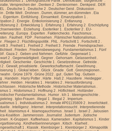
truktivismus 1
.
Demografische Panik
.
Demokratie, “bürgerliche”
.
atie, Versprechen der
.
Denken 2
.
Denknormen
.
Denkpest
.
DER
GEL
.
Deutsche 1
.
Deutsche 2
.
Deutscher Geist
.
Diskussion
.
lin
.
Dritte Welt
.
Drohnen
.
Dumm, dümmer, am dümmsten
.
Eia
a
.
Eigentum
.
Einfühlung
.
Einsamkeit
.
Emanzipation 1
.
ipation 2
.
Energie
.
Entkolonisierung 2
.
Entlarvung
.
ifizierung 2
.
Entwicklung 1
.
Erfahrung 1
.
Erfahrung 2
.
Erschöpfung
chsenwerden
.
Erziehung
.
Esoteriker 1
.
Esoteriker 2
.
EU-
weiterung
.
Europa
.
Experten
.
Faktenchecks
.
Faschismus
.
sten
.
Faulheit
.
FDP
.
Fernsehen
.
Flämischer Nationalismus
.
ur
.
Fliegen 2
.
Flüchtlingspolitik
.
FNL
.
Fortschritt 1
.
Fortschritt 2
.
ritt 3
.
Freiheit 1
.
Freiheit 2
.
Freiheit 3
.
Fremde
.
Fremdsprachen
.
lichkeit
.
Frieden
.
Friedensbewegung
.
Fundamentalismus 1
.
Fünf
ölf
.
Gaza 2
.
Geben und Nehmen
.
Gefühle
.
Gegenwart 1
.
wart 2
.
Gegenwärtigkeit
.
Gegner
.
Gehorsam
.
Gelassenheit
.
tigkeit
.
Geschenke
.
Geschichte 1
.
Gesetzestreue
.
Getreide
.
t 2
.
Gewalt, privatisierte
.
Gewerkschaftsmacht
.
Gewöhnung
.
isierung 1
.
Glokal leben
.
Glück
.
Gnade
.
Gott
.
Grenzregionen
.
nwahn
.
Grüne 1979
.
Grüne 2022
.
gut
.
Guten Tag
.
Gutsein
.
ng
.
Handeln
.
Harry Potter
.
Härte
.
Haß 2
.
Haustiere
.
Heidegger
.
ehrer
.
Helden
.
Herakles 1
.
Herakles 2
.
Herausforderung
.
sichlassen
.
Historische Methode
.
Historischer Materialismus
.
ismus 1
.
Historismus 2
.
Hoffnung 2
.
Höflichkeit
.
Holländer
.
istischer Fundamentalismus
.
Humor
.
Ich 1
.
Ideengeschichte
.
giekrieg
.
Igbo-Frauen
.
illegal 1
.
Illegal 2
.
Imperium
.
dualismus 1
.
Individualismus 2
.
Inmate #P01135809 2
.
Innerlichkeit
.
ktuelle
.
Intelligenz
.
Internet
.
Interpretationssucht
.
Interpretierende
eit
.
Islamismus 4
.
Islamogauchismus
.
Israel 1
.
Israel 2
.
Jalousien
ca-Koalition
.
Jammerossis
.
Journalist
.
Judentum
.
Jüdische
ionen
.
K-Gruppen
.
Kaffeehaus
.
Kameraden
.
Kapitalismus 1
.
Kinder
rgartisierung
.
Kindheitserinnerungen
.
Kitsch
.
Klarheit
.
ngesellschaft 1
.
Klassik
.
Kleinbürger 1
.
Kleinbürger 2
.
Klimapolitik