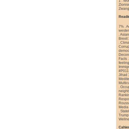
1
.
Wor
Zioni
Zwang
Readi
7%
.
A
weste
.
Asian
Brexit
.
Clim
Corrup
democr
Decons
Facts
feelin
Immigr
#P011
Jihad 
Medite
Multic
.
Occu
neigh
Ranki
Respon
Rouss
Media
.
State
Trump
Welln
Cahier