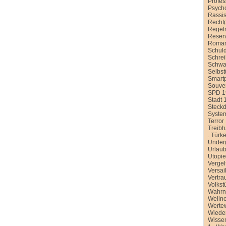
Profe
Psych
Rassi
Recht
Regel
Reser
Roman
Schul
Schre
Schwa
Selbst
Smart
Souver
SPD 1
Stadt 
Steck
Syste
Terror
Treib
.
Türke
Under
Urlau
Utopi
Vergel
Versai
Vertra
Volkst
Wahr
Welln
Werte
Wiede
Wissen