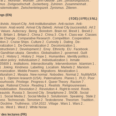
te 2
.
Wortmüll
.
Wunder
.
Zehn Gebote
.
Zeit
.
Zerstörungssucht
.
smus
.
Zivilgesellschaft
.
Zuckerberg
.
Zuhören
.
Zusammenhalt
.
sdemokraten
.
Zwischenkriegszeit
.
Zynismus
.
Zitieren .
ngs (EN)
(
⇑DE
) (
⇓FR
) (
⇓NL
)
ctivists
.
Airport-City
.
Anti-institutionalism
.
Anti-racism
.
Anti-
rnism
.
Arab world
.
Arrival City (failed)
.
Arrival City (successful)
.
Art 2
 Values
.
Autocracy
.
Being
.
Boredom
.
Brain rot
.
Brexit 1
.
Brexit 2
.
 3
.
Britain 1
.
Britain 2
.
China 2
.
China 3
.
City 4
.
Class war
.
Classes
ate Change
.
Comparative Research
.
Competition
.
Cooperatism
.
tion 2
.
Cruise Ships
.
Culture 2
.
Curiosity 1
.
Dating
.
De-
atization 1
.
De-Democratization 2
.
Decolonization 1
.
tructivism 2
.
Development 2
.
Envy
.
Ethnicity
.
EU
.
Facebook
.
.
Gandhian utopia
.
Genetics
.
Globalisation 2
.
governed
.
Guilt
gs 2
.
History 1
.
History 2
.
Hope 1
.
Humanities
.
Identity politics
.
ation policy
.
Individualism 2
.
Individualization 1
.
Inmate
35809 1
.
Institutions
.
Intersectionality
.
Interventionism
.
Islamism 1
.
1
.
Joking
.
Kindness
.
Labelling
.
Localism
.
Markets 2
.
Marxism
.
rranization
.
Middle Powers
.
Migrations
.
Moralization 1
.
ulturalism 2
.
Myopia
.
New normal
.
Nobodies
.
Normal 2
.
NullifyNSA
py 1
.
Opinion research (USA)
.
Paternalisms
.
Planes 1
.
PLO
.
Poor
bourhoods
.
Privilege
.
Progress 4
.
Queer Theory
.
Racism 7
.
ngs
.
Rational Choice
.
Reading 1
.
Realists
.
Religiousnesses
.
sibilisation
.
Revolution 2
.
Revolution 4
.
Right to resist
.
Roots
.
eauists
.
Russia 3
.
Second City
.
Smartphone 2
.
SNOB
.
Social
 1
.
Social Media 2
.
Social Media 3
.
Solutionism
.
Speaking
.
State 2
less
.
Technocrats
.
Terrorism 2
.
Testosterone
.
Theorism
.
Tradition
.
 Doctrine
.
Truthiness
.
USA 2022
.
Village
.
Wars 1
.
Wars 2
.
ess
.
West 1
.
West 2
.
White Noise
.
 des lectures (FR)