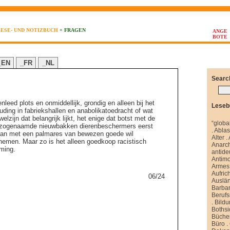
LESE- UND NOTIZBUCH
+ FRAGEN
ANGE
BOTE
_EN
_FR
_NL
Searc
nleed plots en onmiddellijk, grondig en alleen bij het
Leseb
ding in fabriekshallen en anabolikatoedracht of wat
lzijn dat belangrijk lijkt, het enige dat botst met de
“globa
 de zogenaamde nieuwbakken dierenbeschermers eerst
.
Abla
 dan met een palmares van bewezen goede wil
Alter
.
nemen. Maar zo is het alleen goedkoop racistisch
Anarch
rming.
antide
Antim
Armes 
Aufrich
06/24
Auslä
Barbar
Berufs
.
Bild
Boths
Büche
Büro
.