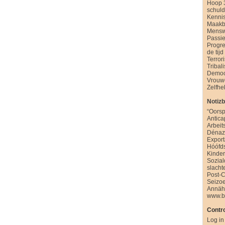
Hoop 
schul
Kenni
Maakb
Mensw
Passie
Progre
de tijd
Terror
Tribal
Democ
Vrouw
Zelfhe
Notiz
“Oorsp
Antica
Arbeit
Dénazi
Export
Hóófd
Kinde
Sozia
slacht
Post-
Seizo
Annäh
www.b
Contro
Log in