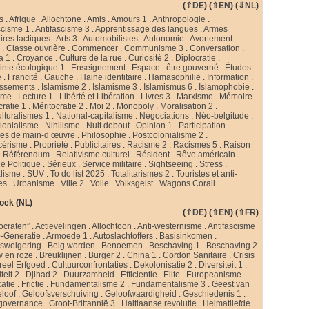
(
⇑DE
) (
⇑EN
) (
⇓NL
)
s
.
Afrique
.
Allochtone
.
Amis
.
Amours 1
.
Anthropologie
.
scisme 1
.
Antifascisme 3
.
Apprentissage des langues
.
Armes
ires tactiques
.
Arts 3
.
Automobilistes
.
Autonomie
.
Avortement
.
s
.
Classe ouvrière
.
Commencer
.
Communisme 3
.
Conversation
.
a 1
.
Croyance
.
Culture de la rue
.
Curiosité 2
.
Diplocratie
.
nte écologique 1
.
Enseignement
.
Espace
.
être gouverné
.
Études
.
e
.
Francité
.
Gauche
.
Haine identitaire
.
Hamasophilie
.
Information
.
issements
.
Islamisme 2
.
Islamisme 3
.
Islamismus 6
.
Islamophobie
.
sme
.
Lecture 1
.
Libérté et Libération
.
Livres 3
.
Marxisme
.
Mémoire
.
cratie 1
.
Méritocratie 2
.
Moi 2
.
Monopoly
.
Moralisation 2
.
ulturalismes 1
.
National-capitalisme
.
Négociations
.
Néo-belgitude
.
lonialisme
.
Nihilisme
.
Nuit debout
.
Opinion 1
.
Participation
.
ies de main-d’œuvre
.
Philosophie
.
Postcolonialisme 2
.
cérisme
.
Propriété
.
Publicitaires
.
Racisme 2
.
Racismes 5
.
Raison
.
Référendum
.
Relativisme culturel
.
Résident
.
Rêve américain
.
e Politique
.
Sérieux
.
Service militaire
.
Sightseeing
.
Stress
.
alisme
.
SUV
.
To do list 2025
.
Totalitarismes 2
.
Touristes et anti-
tes
.
Urbanisme
.
Ville 2
.
Voile
.
Volksgeist
.
Wagons Corail
.
oek (NL)
(
⇑DE
) (
⇑EN
) (
⇑FR
)
ocraten”
.
Actievelingen
.
Allochtoon
.
Anti-westernisme
.
Antifascisme
-Generatie
.
Armoede 1
.
Autoslachtoffers
.
Basisinkomen
.
psweigering
.
Belg worden
.
Benoemen
.
Beschaving 1
.
Beschaving 2
w en roze
.
Breuklijnen
.
Burger 2
.
China 1
.
Cordon Sanitaire
.
Crisis
reel Erfgoed
.
Cultuurconfrontaties
.
Dekolonisatie 2
.
Diversiteit 1
.
teit 2
.
Djihad 2
.
Duurzamheid
.
Efficientie
.
Elite
.
Europeanisme
.
catie
.
Frictie
.
Fundamentalisme 2
.
Fundamentalisme 3
.
Geest van
loof
.
Geloofsverschuiving
.
Geloofwaardigheid
.
Geschiedenis 1
.
governance
.
Groot-Brittannië 3
.
Haitiaanse revolutie
.
Heimatliefde
.