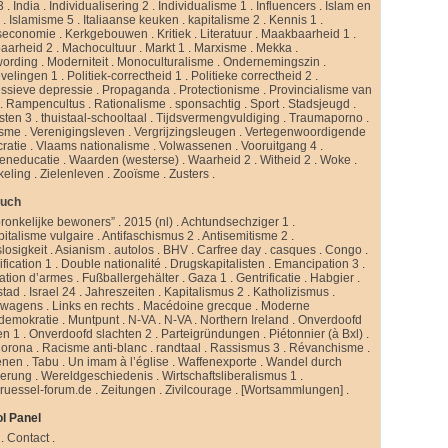
3
.
India
.
Individualisering 2
.
Individualisme 1
.
Influencers
.
Islam en
d
.
Islamisme 5
.
Italiaanse keuken
.
kapitalisme 2
.
Kennis 1
.
seconomie
.
Kerkgebouwen
.
Kritiek
.
Literatuur
.
Maakbaarheid 1
.
aarheid 2
.
Machocultuur
.
Markt 1
.
Marxisme
.
Mekka
.
ording
.
Moderniteit
.
Monoculturalisme
.
Ondernemingszin
.
velingen 1
.
Politiek-correctheid 1
.
Politieke correctheid 2
.
ssieve depressie
.
Propaganda
.
Protectionisme
.
Provincialisme van
.
Rampencultus
.
Rationalisme
.
sponsachtig
.
Sport
.
Stadsjeugd
.
isten 3
.
thuistaal-schooltaal
.
Tijdsvermengvuldiging
.
Traumaporno
.
isme
.
Verenigingsleven
.
Vergrijzingsleugen
.
Vertegenwoordigende
ratie
.
Vlaams nationalisme
.
Volwassenen
.
Vooruitgang 4
.
eneducatie
.
Waarden (westerse)
.
Waarheid 2
.
Witheid 2
.
Woke
.
keling
.
Zielenleven
.
Zooïsme
.
Zusters
.
buch
ronkelijke bewoners”
.
2015 (nl)
.
Achtundsechziger 1
.
pitalisme vulgaire
.
Antifaschismus 2
.
Antisemitisme 2
.
slosigkeit
.
Asianism
.
autolos
.
BHV
.
Carfree day
.
casques
.
Congo
.
fication 1
.
Double nationalité
.
Drugskapitalisten
.
Emancipation 3
.
ation d’armes
.
Fußballergehälter
.
Gaza 1
.
Gentrificatie
.
Habgier
.
stad
.
Israel 24
.
Jahreszeiten
.
Kapitalismus 2
.
Katholizismus
.
rwagens
.
Links en rechts
.
Macédoine grecque
.
Moderne
ldemokratie
.
Muntpunt
.
N-VA
.
N-VA
.
Northern Ireland
.
Onverdoofd
en 1
.
Onverdoofd slachten 2
.
Parteigründungen
.
Piétonnier (à Bxl)
.
Corona
.
Racisme anti-blanc
.
randtaal
.
Rassismus 3
.
Révanchisme
.
enen
.
Tabu
.
Un imam à l’église
.
Waffenexporte
.
Wandel durch
erung
.
Wereldgeschiedenis
.
Wirtschaftsliberalismus 1
.
ruessel-forum.de
.
Zeitungen
.
Zivilcourage
.
[Wortsammlungen]
.
l Panel
.
Contact
.