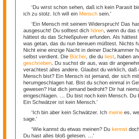
‘Du wirst schon sehen, daß ich kein Parasit bi
ich zu stolz. Ich will ein
Mensch
sein.’
‘Ein Mensch mit seinem Widerspruch! Das hast
ausgesucht! Du solltest dich
hören
, wenn du das 
hättest du das Schießpulver erfunden. Als hättes
was getan, das du nun bereuen müßtest. Nichts h
Nicht eine einzige Nacht in deiner Dachkammer ha
selbst verdient. Die
Bücher
, die du
liest
, haben an
geschrieben
. Du suchst dir aus, was dir angenehm
verachtest alles andere. Glaubst du wirklich, daß 
Mensch bist? Ein Mensch ist jemand, der sich mi
herumgeschlagen hat. Bist du schon einmal in Ge
gewesen? Hat dich jemand bedroht? Dir hat niem
eingeschlagen. … Du bist noch kein Mensch. Du b
Ein Schwätzer ist kein Mensch.’
‘Ich bin aber kein Schwätzer. Ich
meine
es, we
sage.’
‘Wie kannst du etwas meinen? Du
kennst
doch
Du hast alles bloß gelesen. …’