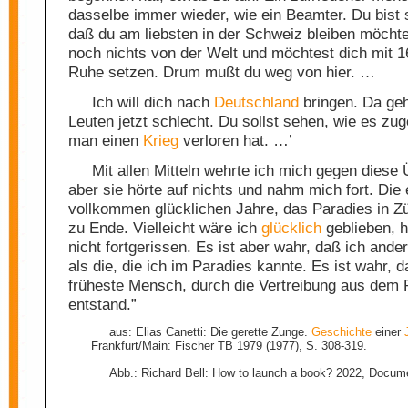
dasselbe immer wieder, wie ein Beamter. Du bist 
daß du am liebsten in der Schweiz bleiben möcht
noch nichts von der Welt und möchtest dich mit 16
Ruhe setzen. Drum mußt du weg von hier. …
Ich will dich nach
Deutschland
bringen. Da geh
Leuten jetzt schlecht. Du sollst sehen, wie es zu
man einen
Krieg
verloren hat. …’
Mit allen Mitteln wehrte ich mich gegen diese 
aber sie hörte auf nichts und nahm mich fort. Die 
vollkommen glücklichen Jahre, das Paradies in Z
zu Ende. Vielleicht wäre ich
glücklich
geblieben, h
nicht fortgerissen. Es ist aber wahr, daß ich ande
als die, die ich im Paradies kannte. Es ist wahr, d
früheste Mensch, durch die Vertreibung aus dem 
entstand.”
aus: Elias Canetti: Die gerette Zunge.
Geschichte
einer
Frankfurt/Main: Fischer TB 1979 (1977), S. 308-319.
Abb.: Richard Bell: How to launch a book? 2022, Docum