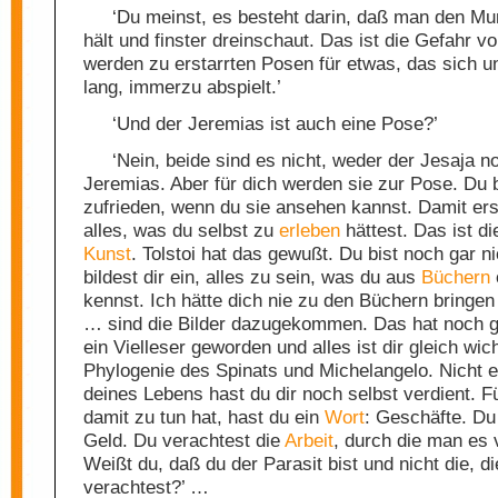
‘Du meinst, es besteht darin, daß man den Mu
hält und finster dreinschaut. Das ist die Gefahr vo
werden zu erstarrten Posen für etwas, das sich un
lang, immerzu abspielt.’
‘Und der Jeremias ist auch eine Pose?’
‘Nein, beide sind es nicht, weder der Jesaja n
Jeremias. Aber für dich werden sie zur Pose. Du b
zufrieden, wenn du sie ansehen kannst. Damit ers
alles, was du selbst zu
erleben
hättest. Das ist di
Kunst
. Tolstoi hat das gewußt. Du bist noch gar n
bildest dir ein, alles zu sein, was du aus
Büchern
kennst. Ich hätte dich nie zu den Büchern bringen 
… sind die Bilder dazugekommen. Das hat noch ge
ein Vielleser geworden und alles ist dir gleich wich
Phylogenie des Spinats und Michelangelo. Nicht e
deines Lebens hast du dir noch selbst verdient. F
damit zu tun hat, hast du ein
Wort
: Geschäfte. Du
Geld. Du verachtest die
Arbeit
, durch die man es 
Weißt du, daß du der Parasit bist und nicht die, di
verachtest?’ …