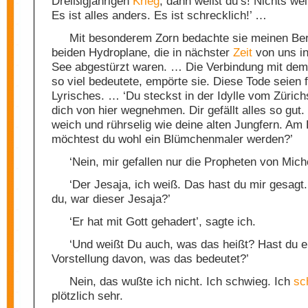
Dreißigjährigen
Krieg
, dann weißt du’s! Nichts wei
Es ist alles anders. Es ist schrecklich!’ …
Mit besonderem Zorn bedachte sie meinen Beri
beiden Hydroplane, die in nächster
Zeit
von uns in
See abgestürzt waren. … Die Verbindung mit dem 
so viel bedeutete, empörte sie. Diese Tode seien 
Lyrisches. … ‘Du steckst in der Idylle vom Zürichs
dich von hier wegnehmen. Dir gefällt alles so gut.
weich und rührselig wie deine alten Jungfern. Am
möchtest du wohl ein Blümchenmaler werden?’
‘Nein, mir gefallen nur die Propheten von Mich
‘Der Jesaja, ich weiß. Das hast du mir gesagt
du, war dieser Jesaja?’
‘Er hat mit Gott gehadert’, sagte ich.
‘Und weißt Du auch, was das heißt? Hast du e
Vorstellung davon, was das bedeutet?’
Nein, das wußte ich nicht. Ich schwieg. Ich
sc
plötzlich sehr.