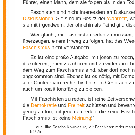
Führer, einen Mann, dem sie folgen bis in den Tod
Faschisten sind nicht interessiert an Diskurse
Diskussionen
. Sie sind im Besitz der
Wahrheit
, w
sie mit irgendwem, der ohnehin als Feind gilt, disk
Wer glaubt, mit Faschisten reden zu müssen,
überzeugen, einem Irrweg zu folgen, hat das We
Faschismus
nicht verstanden.
Es ist eine große Aufgabe, mit jenen zu reden,
diskutieren, jenen zuzuhören und zu widerspreche
dem Weg zum Faschismus sind, aber dort noch n
angekommen sind. Ebenso ist es nötig, mit Demo
aller Couleur von rechts bis links im Gespräch zu
auch um koalititonsfähig zu bleiben.
Mit Faschisten zu reden, ist reine Zeitversch
die
Demokratie
und
Freiheit
schützen und bewahren
genug zu tun, mit jenen zu reden, die keine Fasch
Faschismus ist keine
Meinung
!”
aus: Ilko-Sascha Kowalczuk, Mit Faschisten redet man 
8.9.25.