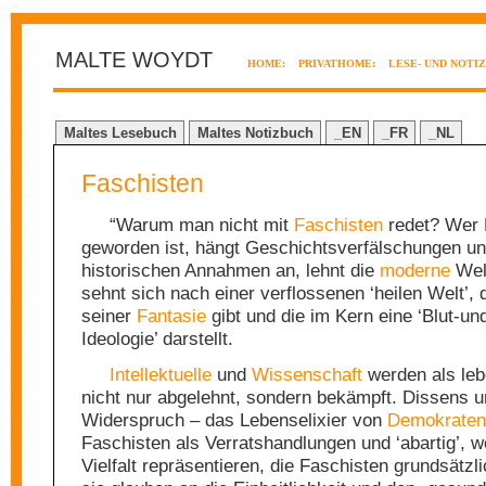
MALTE WOYDT
HOME:
PRIVATHOME:
LESE- UND NOTI
Maltes Lesebuch
Maltes Notizbuch
_EN
_FR
_NL
Faschisten
“Warum man nicht mit
Faschisten
redet? Wer 
geworden ist, hängt Geschichtsverfälschungen und
historischen Annahmen an, lehnt die
moderne
Wel
sehnt sich nach einer verflossenen ‘heilen Welt’, d
seiner
Fantasie
gibt und die im Kern eine ‘Blut-u
Ideologie’ darstellt.
Intellektuelle
und
Wissenschaft
werden als le
nicht nur abgelehnt, sondern bekämpft. Dissens 
Widerspruch – das Lebenselixier von
Demokraten
Faschisten als Verratshandlungen und ‘abartig’, we
Vielfalt repräsentieren, die Faschisten grundsätzl