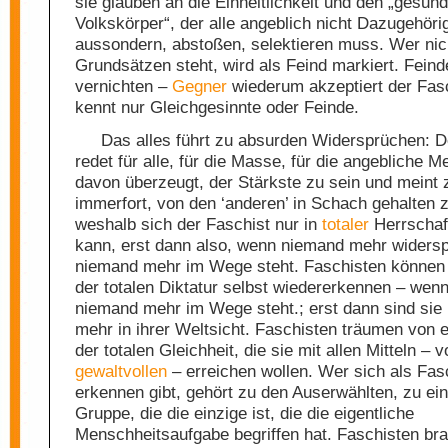
sie glauben an die Einheitlichkeit und den „gesun
Volkskörper“, der alle angeblich nicht Dazugehöri
aussondern, abstoßen, selektieren muss. Wer nic
Grundsätzen steht, wird als Feind markiert. Feind
vernichten –
Gegner
wiederum akzeptiert der Fasch
kennt nur Gleichgesinnte oder Feinde.
Das alles führt zu absurden Widersprüchen: D
redet für alle, für die Masse, für die angebliche Me
davon überzeugt, der Stärkste zu sein und meint 
immerfort, von den ‘anderen’ in Schach gehalten 
weshalb sich der Faschist nur in
totaler
Herrschaft
kann, erst dann also, wenn niemand mehr widersp
niemand mehr im Wege steht. Faschisten können 
der totalen Diktatur selbst wiedererkennen – wen
niemand mehr im Wege steht.; erst dann sind sie 
mehr in ihrer Weltsicht. Faschisten träumen von e
der totalen Gleichheit, die sie mit allen Mitteln – v
gewaltvollen
– erreichen wollen. Wer sich als Fas
erkennen gibt, gehört zu den Auserwählten, zu ei
Gruppe, die die einzige ist, die die eigentliche
Menschheitsaufgabe begriffen hat. Faschisten br