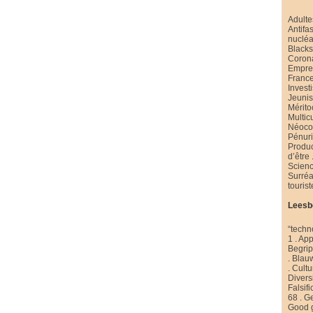
Adulte
Antifa
nucléa
Black
Coron
Emprei
Franc
Invest
Jeuni
Mérito
Multic
Néoco
Pénur
Produ
d’être
Scienc
Surré
touris
Leesb
“techn
1
.
App
Begri
.
Blau
.
Cultu
Diversi
Falsifi
68
.
Ge
Good 