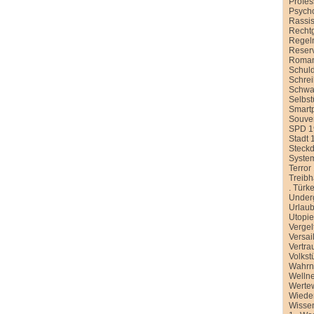
Profe
Psych
Rassi
Recht
Regel
Reser
Roman
Schul
Schre
Schwa
Selbst
Smart
Souver
SPD 1
Stadt 
Steck
Syste
Terror
Treib
.
Türke
Under
Urlau
Utopi
Vergel
Versai
Vertra
Volkst
Wahr
Welln
Werte
Wiede
Wissen