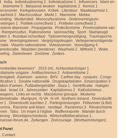
3
.
India
.
Individualisering 2
.
Individualisme 1
.
Influencers
.
Islam en
d
.
Islamisme 5
.
Italiaanse keuken
.
kapitalisme 2
.
Kennis 1
.
seconomie
.
Kerkgebouwen
.
Kritiek
.
Literatuur
.
Maakbaarheid 1
.
aarheid 2
.
Machocultuur
.
Markt 1
.
Marxisme
.
Mekka
.
ording
.
Moderniteit
.
Monoculturalisme
.
Ondernemingszin
.
velingen 1
.
Politiek-correctheid 1
.
Politieke correctheid 2
.
ssieve depressie
.
Propaganda
.
Protectionisme
.
Provincialisme van
.
Rampencultus
.
Rationalisme
.
sponsachtig
.
Sport
.
Stadsjeugd
.
isten 3
.
thuistaal-schooltaal
.
Tijdsvermengvuldiging
.
Traumaporno
.
isme
.
Verenigingsleven
.
Vergrijzingsleugen
.
Vertegenwoordigende
ratie
.
Vlaams nationalisme
.
Volwassenen
.
Vooruitgang 4
.
eneducatie
.
Waarden (westerse)
.
Waarheid 2
.
Witheid 2
.
Woke
.
keling
.
Zielenleven
.
Zooïsme
.
Zusters
.
buch
ronkelijke bewoners”
.
2015 (nl)
.
Achtundsechziger 1
.
pitalisme vulgaire
.
Antifaschismus 2
.
Antisemitisme 2
.
slosigkeit
.
Asianism
.
autolos
.
BHV
.
Carfree day
.
casques
.
Congo
.
fication 1
.
Double nationalité
.
Drugskapitalisten
.
Emancipation 3
.
ation d’armes
.
Fußballergehälter
.
Gaza 1
.
Gentrificatie
.
Habgier
.
stad
.
Israel 24
.
Jahreszeiten
.
Kapitalismus 2
.
Katholizismus
.
rwagens
.
Links en rechts
.
Macédoine grecque
.
Moderne
ldemokratie
.
Muntpunt
.
N-VA
.
N-VA
.
Northern Ireland
.
Onverdoofd
en 1
.
Onverdoofd slachten 2
.
Parteigründungen
.
Piétonnier (à Bxl)
.
Corona
.
Racisme anti-blanc
.
randtaal
.
Rassismus 3
.
Révanchisme
.
enen
.
Tabu
.
Un imam à l’église
.
Waffenexporte
.
Wandel durch
erung
.
Wereldgeschiedenis
.
Wirtschaftsliberalismus 1
.
ruessel-forum.de
.
Zeitungen
.
Zivilcourage
.
[Wortsammlungen]
.
l Panel
.
Contact
.