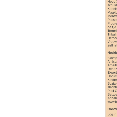
Hoop 
schul
Kenni
Maakb
Mensw
Passie
Progre
de tijd
Terror
Tribal
Democ
Vrouw
Zelfhe
Notiz
“Oorsp
Antica
Arbeit
Dénazi
Export
Hóófd
Kinde
Sozia
slacht
Post-
Seizo
Annäh
www.b
Contro
Log in