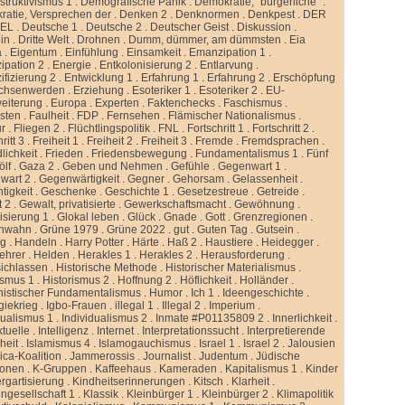
truktivismus 1
.
Demografische Panik
.
Demokratie, “bürgerliche”
.
atie, Versprechen der
.
Denken 2
.
Denknormen
.
Denkpest
.
DER
GEL
.
Deutsche 1
.
Deutsche 2
.
Deutscher Geist
.
Diskussion
.
lin
.
Dritte Welt
.
Drohnen
.
Dumm, dümmer, am dümmsten
.
Eia
a
.
Eigentum
.
Einfühlung
.
Einsamkeit
.
Emanzipation 1
.
ipation 2
.
Energie
.
Entkolonisierung 2
.
Entlarvung
.
ifizierung 2
.
Entwicklung 1
.
Erfahrung 1
.
Erfahrung 2
.
Erschöpfung
chsenwerden
.
Erziehung
.
Esoteriker 1
.
Esoteriker 2
.
EU-
weiterung
.
Europa
.
Experten
.
Faktenchecks
.
Faschismus
.
sten
.
Faulheit
.
FDP
.
Fernsehen
.
Flämischer Nationalismus
.
ur
.
Fliegen 2
.
Flüchtlingspolitik
.
FNL
.
Fortschritt 1
.
Fortschritt 2
.
ritt 3
.
Freiheit 1
.
Freiheit 2
.
Freiheit 3
.
Fremde
.
Fremdsprachen
.
lichkeit
.
Frieden
.
Friedensbewegung
.
Fundamentalismus 1
.
Fünf
ölf
.
Gaza 2
.
Geben und Nehmen
.
Gefühle
.
Gegenwart 1
.
wart 2
.
Gegenwärtigkeit
.
Gegner
.
Gehorsam
.
Gelassenheit
.
tigkeit
.
Geschenke
.
Geschichte 1
.
Gesetzestreue
.
Getreide
.
t 2
.
Gewalt, privatisierte
.
Gewerkschaftsmacht
.
Gewöhnung
.
isierung 1
.
Glokal leben
.
Glück
.
Gnade
.
Gott
.
Grenzregionen
.
nwahn
.
Grüne 1979
.
Grüne 2022
.
gut
.
Guten Tag
.
Gutsein
.
ng
.
Handeln
.
Harry Potter
.
Härte
.
Haß 2
.
Haustiere
.
Heidegger
.
ehrer
.
Helden
.
Herakles 1
.
Herakles 2
.
Herausforderung
.
sichlassen
.
Historische Methode
.
Historischer Materialismus
.
ismus 1
.
Historismus 2
.
Hoffnung 2
.
Höflichkeit
.
Holländer
.
istischer Fundamentalismus
.
Humor
.
Ich 1
.
Ideengeschichte
.
giekrieg
.
Igbo-Frauen
.
illegal 1
.
Illegal 2
.
Imperium
.
dualismus 1
.
Individualismus 2
.
Inmate #P01135809 2
.
Innerlichkeit
.
ktuelle
.
Intelligenz
.
Internet
.
Interpretationssucht
.
Interpretierende
eit
.
Islamismus 4
.
Islamogauchismus
.
Israel 1
.
Israel 2
.
Jalousien
ca-Koalition
.
Jammerossis
.
Journalist
.
Judentum
.
Jüdische
ionen
.
K-Gruppen
.
Kaffeehaus
.
Kameraden
.
Kapitalismus 1
.
Kinder
rgartisierung
.
Kindheitserinnerungen
.
Kitsch
.
Klarheit
.
ngesellschaft 1
.
Klassik
.
Kleinbürger 1
.
Kleinbürger 2
.
Klimapolitik