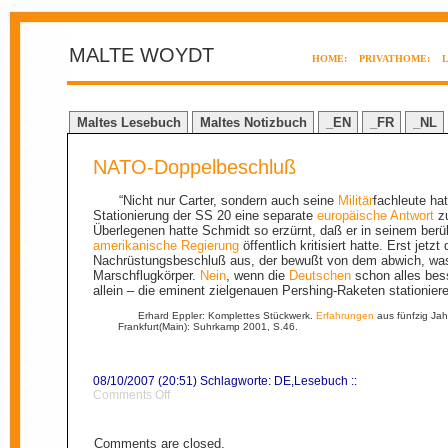
MALTE WOYDT
HOME:
PRIVATHOME:
Maltes Lesebuch
Maltes Notizbuch
_EN
_FR
_NL
NATO-Doppelbeschluß
“Nicht nur Carter, sondern auch seine
Militär
fachleute ha
Stationierung der SS 20 eine separate
europäische
Antwort
zu
Überlegenen hatte Schmidt so erzürnt, daß er in seinem ber
amerikanische
Regierung
öffentlich kritisiert hatte. Erst jet
Nachrüstungsbeschluß aus, der bewußt von dem abwich, was 
Marschflugkörper.
Nein
, wenn die
Deutschen
schon alles bess
allein – die eminent zielgenauen Pershing-Raketen stationier
Erhard Eppler: Komplettes Stückwerk.
Erfahrungen
aus fünfzig Jahr
Frankfurt(Main): Suhrkamp 2001, S.46.
08/10/2007 (20:51) Schlagworte:
DE
,
Lesebuch
::
on
Comments Off
NATO-
Doppelbeschluß
Comments are closed.