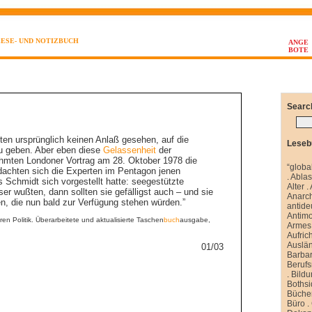
LESE- UND NOTIZBUCH
ANGE
BOTE
Searc
tten ursprünglich keinen Anlaß gesehen, auf die
Leseb
 geben. Aber eben diese
Gelassenheit
der
ühmten Londoner Vortrag am 28. Oktober 1978 die
“globa
zt dachten sich die Experten im Pentagon jenen
.
Abla
Schmidt sich vorgestellt hatte: seegestützte
Alter
.
er wußten, dann sollten sie gefälligst auch – und sie
Anarch
en, die nun bald zur Verfügung stehen würden.”
antide
Antim
en Politik. Überarbeitete und aktualisierte Taschen
buch
ausgabe,
Armes 
Aufrich
Auslä
01/03
Barbar
Berufs
.
Bild
Boths
Büche
Büro
.