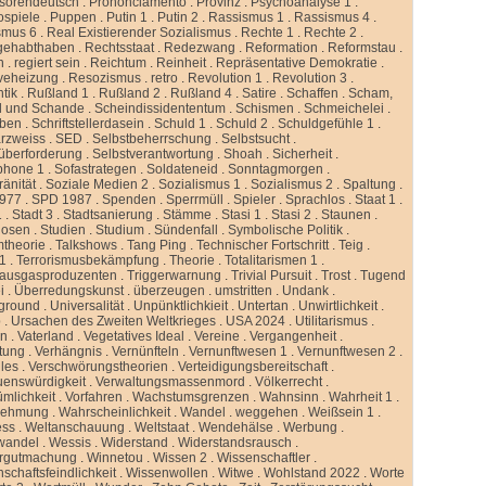
ssorendeutsch
.
Prononciamento
.
Provinz
.
Psychoanalyse 1
.
ospiele
.
Puppen
.
Putin 1
.
Putin 2
.
Rassismus 1
.
Rassismus 4
.
smus 6
.
Real Existierender Sozialismus
.
Rechte 1
.
Rechte 2
.
gehabthaben
.
Rechtsstaat
.
Redezwang
.
Reformation
.
Reformstau
.
n
.
regiert sein
.
Reichtum
.
Reinheit
.
Repräsentative Demokratie
.
veheizung
.
Resozismus
.
retro
.
Revolution 1
.
Revolution 3
.
tik
.
Rußland 1
.
Rußland 2
.
Rußland 4
.
Satire
.
Schaffen
.
Scham,
d und Schande
.
Scheindissidententum
.
Schismen
.
Schmeichelei
.
iben
.
Schriftstellerdasein
.
Schuld 1
.
Schuld 2
.
Schuldgefühle 1
.
rzweiss
.
SED
.
Selbstbeherrschung
.
Selbstsucht
.
überforderung
.
Selbstverantwortung
.
Shoah
.
Sicherheit
.
phone 1
.
Sofastrategen
.
Soldateneid
.
Sonntagmorgen
.
änität
.
Soziale Medien 2
.
Sozialismus 1
.
Sozialismus 2
.
Spaltung
.
977
.
SPD 1987
.
Spenden
.
Sperrmüll
.
Spieler
.
Sprachlos
.
Staat 1
.
1
.
Stadt 3
.
Stadtsanierung
.
Stämme
.
Stasi 1
.
Stasi 2
.
Staunen
.
dosen
.
Studien
.
Studium
.
Sündenfall
.
Symbolische Politik
.
mtheorie
.
Talkshows
.
Tang Ping
.
Technischer Fortschritt
.
Teig
.
 1
.
Terrorismusbekämpfung
.
Theorie
.
Totalitarismen 1
.
hausgasproduzenten
.
Triggerwarnung
.
Trivial Pursuit
.
Trost
.
Tugend
i
.
Überredungskunst
.
überzeugen
.
umstritten
.
Undank
.
ground
.
Universalität
.
Unpünktlichkieit
.
Untertan
.
Unwirtlichkeit
.
b
.
Ursachen des Zweiten Weltkrieges
.
USA 2024
.
Utilitarismus
.
en
.
Vaterland
.
Vegetatives Ideal
.
Vereine
.
Vergangenheit
.
tung
.
Verhängnis
.
Vernünfteln
.
Vernunftwesen 1
.
Vernunftwesen 2
.
lles
.
Verschwörungstheorien
.
Verteidigungsbereitschaft
.
uenswürdigkeit
.
Verwaltungsmassenmord
.
Völkerrecht
.
ümlichkeit
.
Vorfahren
.
Wachstumsgrenzen
.
Wahnsinn
.
Wahrheit 1
.
nehmung
.
Wahrscheinlichkeit
.
Wandel
.
weggehen
.
Weißsein 1
.
ess
.
Weltanschauung
.
Weltstaat
.
Wendehälse
.
Werbung
.
wandel
.
Wessis
.
Widerstand
.
Widerstandsrausch
.
rgutmachung
.
Winnetou
.
Wissen 2
.
Wissenschaftler
.
schaftsfeindlichkeit
.
Wissenwollen
.
Witwe
.
Wohlstand 2022
.
Worte