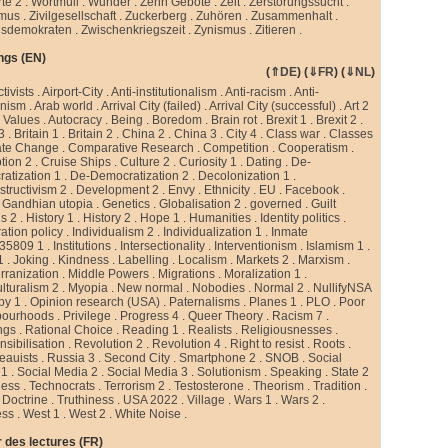
te 2
.
Wortmüll
.
Wunder
.
Zehn Gebote
.
Zeit
.
Zerstörungssucht
.
smus
.
Zivilgesellschaft
.
Zuckerberg
.
Zuhören
.
Zusammenhalt
.
sdemokraten
.
Zwischenkriegszeit
.
Zynismus
.
Zitieren .
ngs (EN)
(
⇑DE
) (
⇓FR
) (
⇓NL
)
ctivists
.
Airport-City
.
Anti-institutionalism
.
Anti-racism
.
Anti-
rnism
.
Arab world
.
Arrival City (failed)
.
Arrival City (successful)
.
Art 2
 Values
.
Autocracy
.
Being
.
Boredom
.
Brain rot
.
Brexit 1
.
Brexit 2
.
 3
.
Britain 1
.
Britain 2
.
China 2
.
China 3
.
City 4
.
Class war
.
Classes
ate Change
.
Comparative Research
.
Competition
.
Cooperatism
.
tion 2
.
Cruise Ships
.
Culture 2
.
Curiosity 1
.
Dating
.
De-
atization 1
.
De-Democratization 2
.
Decolonization 1
.
tructivism 2
.
Development 2
.
Envy
.
Ethnicity
.
EU
.
Facebook
.
.
Gandhian utopia
.
Genetics
.
Globalisation 2
.
governed
.
Guilt
gs 2
.
History 1
.
History 2
.
Hope 1
.
Humanities
.
Identity politics
.
ation policy
.
Individualism 2
.
Individualization 1
.
Inmate
35809 1
.
Institutions
.
Intersectionality
.
Interventionism
.
Islamism 1
.
1
.
Joking
.
Kindness
.
Labelling
.
Localism
.
Markets 2
.
Marxism
.
rranization
.
Middle Powers
.
Migrations
.
Moralization 1
.
ulturalism 2
.
Myopia
.
New normal
.
Nobodies
.
Normal 2
.
NullifyNSA
py 1
.
Opinion research (USA)
.
Paternalisms
.
Planes 1
.
PLO
.
Poor
bourhoods
.
Privilege
.
Progress 4
.
Queer Theory
.
Racism 7
.
ngs
.
Rational Choice
.
Reading 1
.
Realists
.
Religiousnesses
.
sibilisation
.
Revolution 2
.
Revolution 4
.
Right to resist
.
Roots
.
eauists
.
Russia 3
.
Second City
.
Smartphone 2
.
SNOB
.
Social
 1
.
Social Media 2
.
Social Media 3
.
Solutionism
.
Speaking
.
State 2
less
.
Technocrats
.
Terrorism 2
.
Testosterone
.
Theorism
.
Tradition
.
 Doctrine
.
Truthiness
.
USA 2022
.
Village
.
Wars 1
.
Wars 2
.
ess
.
West 1
.
West 2
.
White Noise
.
 des lectures (FR)