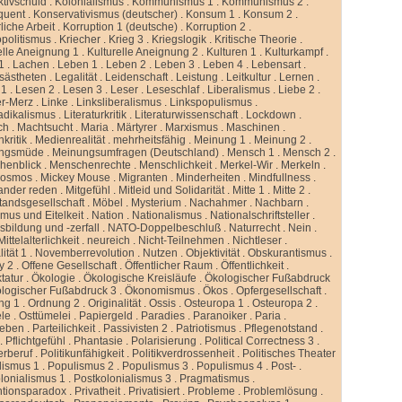
ktivschuld
.
Kolonialismus
.
Kommunismus 1
.
Kommunismus 2
.
quent
.
Konservativismus (deutscher)
.
Konsum 1
.
Konsum 2
.
liche Arbeit
.
Korruption 1 (deutsche)
.
Korruption 2
.
politismus
.
Kriecher
.
Krieg 3
.
Kriegslogik
.
Kritische Theorie
.
elle Aneignung 1
.
Kulturelle Aneignung 2
.
Kulturen 1
.
Kulturkampf
.
1
.
Lachen
.
Leben 1
.
Leben 2
.
Leben 3
.
Leben 4
.
Lebensart
.
sästheten
.
Legalität
.
Leidenschaft
.
Leistung
.
Leitkultur
.
Lernen
.
 1
.
Lesen 2
.
Lesen 3
.
Leser
.
Leseschlaf
.
Liberalismus
.
Liebe 2
.
er-Merz
.
Linke
.
Linksliberalismus
.
Linkspopulismus
.
adikalismus
.
Literaturkritik
.
Literaturwissenschaft
.
Lockdown
.
ch
.
Machtsucht
.
Maria
.
Märtyrer
.
Marxismus
.
Maschinen
.
kritik
.
Medienrealität
.
mehrheitsfähig
.
Meinung 1
.
Meinung 2
.
ngsmüde
.
Meinungsumfragen (Deutschland)
.
Mensch 1
.
Mensch 2
.
henblick
.
Menschenrechte
.
Menschlichkeit
.
Merkel-Wir
.
Merkeln
.
kosmos
.
Mickey Mouse
.
Migranten
.
Minderheiten
.
Mindfullness
.
ander reden
.
Mitgefühl
.
Mitleid und Solidarität
.
Mitte 1
.
Mitte 2
.
standsgesellschaft
.
Möbel
.
Mysterium
.
Nachahmer
.
Nachbarn
.
mus und Eitelkeit
.
Nation
.
Nationalismus
.
Nationalschriftsteller
.
sbildung und -zerfall
.
NATO-Doppelbeschluß
.
Naturrecht
.
Nein
.
ittelalterlichkeit
.
neureich
.
Nicht-Teilnehmen
.
Nichtleser
.
ität 1
.
Novemberrevolution
.
Nutzen
.
Objektivität
.
Obskurantismus
.
y 2
.
Offene Gesellschaft
.
Öffentlicher Raum
.
Öffentlichkeit
.
tatur
.
Ökologie
.
Ökologische Kreisläufe
.
Ökologischer Fußabdruck
logischer Fußabdruck 3
.
Ökonomismus
.
Ökos
.
Opfergesellschaft
.
ng 1
.
Ordnung 2
.
Originalität
.
Ossis
.
Osteuropa 1
.
Osteuropa 2
.
ele
.
Osttümelei
.
Papiergeld
.
Paradies
.
Paranoiker
.
Paria
.
leben
.
Parteilichkeit
.
Passivisten 2
.
Patriotismus
.
Pflegenotstand
.
.
Pflichtgefühl
.
Phantasie
.
Polarisierung
.
Political Correctness 3
.
kerberuf
.
Politikunfähigkeit
.
Politikverdrossenheit
.
Politisches Theater
lismus 1
.
Populismus 2
.
Populismus 3
.
Populismus 4
.
Post-
.
lonialismus 1
.
Postkolonialismus 3
.
Pragmatismus
.
ntionsparadox
.
Privatheit
.
Privatisiert
.
Probleme
.
Problemlösung
.