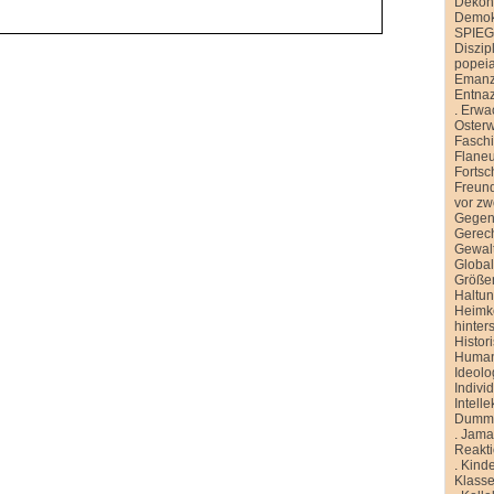
Dekons
Demokr
SPIE
Diszip
popei
Emanz
Entnaz
.
Erwa
Oster
Faschi
Flane
Fortsch
Freund
vor zw
Gegen
Gerech
Gewal
Global
Größe
Haltu
Heimk
hinter
Histor
Human
Ideolo
Indivi
Intelle
Dummh
.
Jamai
Reakt
.
Kinde
Klasse