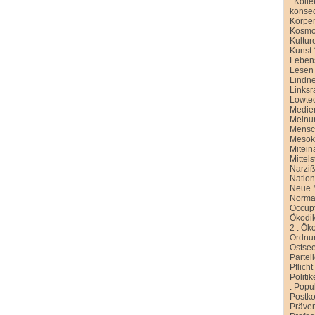
.
Kolle
konse
Körper
Kosmo
Kultur
Kunst 
Leben
Lesen
Lindn
Linksr
Lowte
Medien
Meinu
Mensc
Meso
Mitein
Mittel
Narziß
Nation
Neue M
Normal
Occup
Ökodik
2
.
Öko
Ordnu
Ostse
Partei
Pflicht
Politi
.
Popu
Postko
Präve