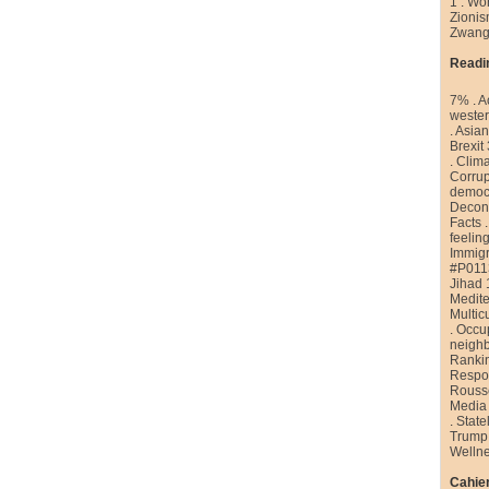
1
.
Wor
Zioni
Zwang
Readi
7%
.
A
weste
.
Asian
Brexit
.
Clim
Corrup
democr
Decons
Facts
feelin
Immigr
#P011
Jihad 
Medite
Multic
.
Occu
neigh
Ranki
Respon
Rouss
Media
.
State
Trump
Welln
Cahier