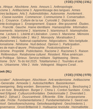
(
⇑DE
) (
⇑EN
) (
⇓NL
)
s
.
Afrique
.
Allochtone
.
Amis
.
Amours 1
.
Anthropologie
.
scisme 1
.
Antifascisme 3
.
Apprentissage des langues
.
Armes
ires tactiques
.
Arts 3
.
Automobilistes
.
Autonomie
.
Avortement
.
s
.
Classe ouvrière
.
Commencer
.
Communisme 3
.
Conversation
.
a 1
.
Croyance
.
Culture de la rue
.
Curiosité 2
.
Diplocratie
.
nte écologique 1
.
Enseignement
.
Espace
.
être gouverné
.
Études
.
e
.
Francité
.
Gauche
.
Haine identitaire
.
Hamasophilie
.
Information
.
issements
.
Islamisme 2
.
Islamisme 3
.
Islamismus 6
.
Islamophobie
.
sme
.
Lecture 1
.
Libérté et Libération
.
Livres 3
.
Marxisme
.
Mémoire
.
cratie 1
.
Méritocratie 2
.
Moi 2
.
Monopoly
.
Moralisation 2
.
ulturalismes 1
.
National-capitalisme
.
Négociations
.
Néo-belgitude
.
lonialisme
.
Nihilisme
.
Nuit debout
.
Opinion 1
.
Participation
.
ies de main-d’œuvre
.
Philosophie
.
Postcolonialisme 2
.
cérisme
.
Propriété
.
Publicitaires
.
Racisme 2
.
Racismes 5
.
Raison
.
Référendum
.
Relativisme culturel
.
Résident
.
Rêve américain
.
e Politique
.
Sérieux
.
Service militaire
.
Sightseeing
.
Stress
.
alisme
.
SUV
.
To do list 2025
.
Totalitarismes 2
.
Touristes et anti-
tes
.
Urbanisme
.
Ville 2
.
Voile
.
Volksgeist
.
Wagons Corail
.
oek (NL)
(
⇑DE
) (
⇑EN
) (
⇑FR
)
ocraten”
.
Actievelingen
.
Allochtoon
.
Anti-westernisme
.
Antifascisme
-Generatie
.
Armoede 1
.
Autoslachtoffers
.
Basisinkomen
.
psweigering
.
Belg worden
.
Benoemen
.
Beschaving 1
.
Beschaving 2
w en roze
.
Breuklijnen
.
Burger 2
.
China 1
.
Cordon Sanitaire
.
Crisis
reel Erfgoed
.
Cultuurconfrontaties
.
Dekolonisatie 2
.
Diversiteit 1
.
teit 2
.
Djihad 2
.
Duurzamheid
.
Efficientie
.
Elite
.
Europeanisme
.
catie
.
Frictie
.
Fundamentalisme 2
.
Fundamentalisme 3
.
Geest van
loof
.
Geloofsverschuiving
.
Geloofwaardigheid
.
Geschiedenis 1
.
governance
.
Groot-Brittannië 3
.
Haitiaanse revolutie
.
Heimatliefde
.