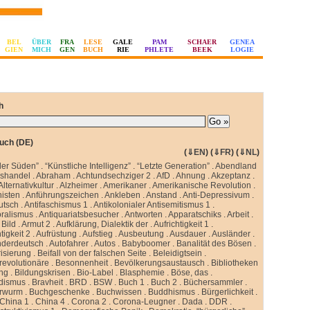
BEL
ÜBER
FRA
LESE
GALE
PAM
SCHAER
GENEA
GIEN
MICH
GEN
BUCH
RIE
PHLETE
BEEK
LOGIE
h
uch (DE)
(
⇓EN
) (
⇓FR
) (
⇓NL
)
ler Süden”
.
“Künstliche Intelligenz”
.
“Letzte Generation”
.
Abendland
sshandel
.
Abraham
.
Achtundsechziger 2
.
AfD
.
Ahnung
.
Akzeptanz
.
Alternativkultur
.
Alzheimer
.
Amerikaner
.
Amerikanische Revolution
.
isten
.
Anführungszeichen
.
Ankleben
.
Anstand
.
Anti-Depressivum
.
utsch
.
Antifaschismus 1
.
Antikolonialer Antisemitismus 1
.
oralismus
.
Antiquariatsbesucher
.
Antworten
.
Apparatschiks
.
Arbeit
.
Bild
.
Armut 2
.
Aufklärung, Dialektik der
.
Aufrichtigkeit 1
.
tigkeit 2
.
Aufrüstung
.
Aufstieg
.
Ausbeutung
.
Ausdauer
.
Ausländer
.
nderdeutsch
.
Autofahrer
.
Autos
.
Babyboomer
.
Banalität des Bösen
.
isierung
.
Beifall von der falschen Seite
.
Beleidigtsein
.
revolutionäre
.
Besonnenheit
.
Bevölkerungsaustausch
.
Bibliotheken
ung
.
Bildungskrisen
.
Bio-Label
.
Blasphemie
.
Böse, das
.
idismus
.
Bravheit
.
BRD
.
BSW
.
Buch 1
.
Buch 2
.
Büchersammler
.
rwurm
.
Buchgeschenke
.
Buchwissen
.
Buddhismus
.
Bürgerlichkeit
.
China 1
.
China 4
.
Corona 2
.
Corona-Leugner
.
Dada
.
DDR
.