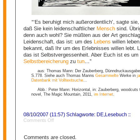
“‘Es beruhigt mich außerordentlich’, sagte sie
daß Sie kein leidenschaftlicher
Mensch
sind. Übri
denn auch wohl? Sie müßten aus der Art geschlag
Leidenschaft, das ist: um des
Lebens
willen leben
bekannt, daß Ihr um des Erlebnisses willen lebt. 
das ist Selbstvergessenheit. Aber Euch ist es um
Selbstbereicherung
zu
tun
…”
aus: Thomas Mann: Der Zauberberg, Dünndruckausgabe 
S.778. Siehe auch Thomas Manns
Gesammelte
Werke in
j
Datenbank mit Volltextsuche
…
Abb.: Peter Mann: Horizontal, in: Zauberberg, woodcut
novel, The Magic Mountain, 2011,
im Internet
.
08/10/2007 (11:57) Schlagworte:
DE
,
Lesebuch
::
on
Comments Off
Leidenschaft
Comments are closed.