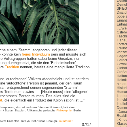
Dekons
Demokr
SPIE
Diszip
popei
Emanz
Entnaz
.
Erwa
Oster
Faschi
Flane
Fortsch
Freund
ische einem ‘Stamm’ angehören und jeder dieser
vor zw
e konnte kein
freies
Individuum
sein und musste sich
Gegen
e Volksgruppen hatten dabei keine Gesetze, nur
Gerech
ung durchgesetzt, die sie den ‘Einheimischen’
Gewal
ere
Tradition
nennen, bereits eine manipulierte Tradition
Global
Größe
Haltu
 und ‘autochtonen’ Völkern wiederbelebt und ist seitdem
Heimk
ine ‘autochtone’ Person ist jemand, der den Raum
hinter
raf, entsprechend seinen sogenannten ‘Stamm’
Histor
imes Territorium zuwies. … [Heute muss] eine ‘allogene’
Human
Ideolo
utochtonen’ Person räumen. Das alles sind die
Indivi
ät
, die eigentlich ein Produkt der Kolonisation ist …”
Intelle
Dummh
akzeptieren, sind wir verloren. Von der Notwendigkeit einer
n / Stefan Skupien: Afrikanische politische
Philosophie
. Berlin:
.
Jamai
Reakt
.
Kinde
 Nest Collective, Kenya, Not African Enough,
im Internet
.
Klasse
07/17