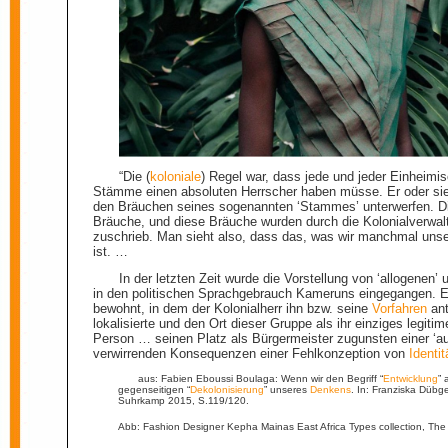
“Die (
koloniale
) Regel war, dass jede und jeder Einheim
Stämme einen absoluten Herrscher haben müsse. Er oder si
den Bräuchen seines sogenannten ‘Stammes’ unterwerfen. Di
Bräuche, und diese Bräuche wurden durch die Kolonialverwalt
zuschrieb. Man sieht also, dass das, was wir manchmal uns
ist. …
In der letzten Zeit wurde die Vorstellung von ‘allogenen’
in den politischen Sprachgebrauch Kameruns eingegangen. E
bewohnt, in dem der Kolonialherr ihn bzw. seine
Vorfahren
ant
lokalisierte und den Ort dieser Gruppe als ihr einziges legit
Person … seinen Platz als Bürgermeister zugunsten einer ‘a
verwirrenden Konsequenzen einer Fehlkonzeption von
Identit
aus: Fabien Eboussi Boulaga: Wenn wir den Begriff “
Entwicklung
” 
gegenseitigen “
Dekolonisierung
” unseres
Denkens
. In: Franziska Dübge
Suhrkamp 2015, S.119/120.
Abb: Fashion Designer Kepha Mainas East Africa Types collection, The