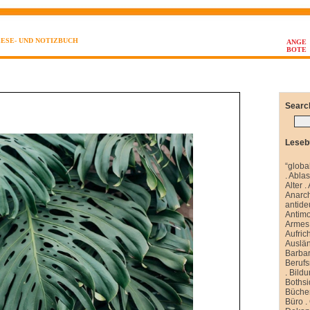
LESE- UND NOTIZBUCH
ANGE
BOTE
Searc
Leseb
“globa
.
Abla
Alter
.
Anarch
antide
Antim
Armes 
Aufrich
Auslä
Barbar
Berufs
.
Bild
Boths
Büche
Büro
.