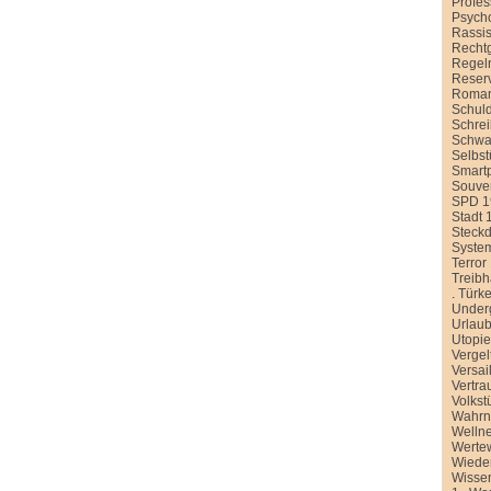
Profe
Psych
Rassi
Recht
Regel
Reser
Roman
Schul
Schre
Schwa
Selbst
Smart
Souver
SPD 1
Stadt 
Steck
Syste
Terror
Treib
.
Türke
Under
Urlau
Utopi
Vergel
Versai
Vertra
Volkst
Wahr
Welln
Werte
Wiede
Wissen