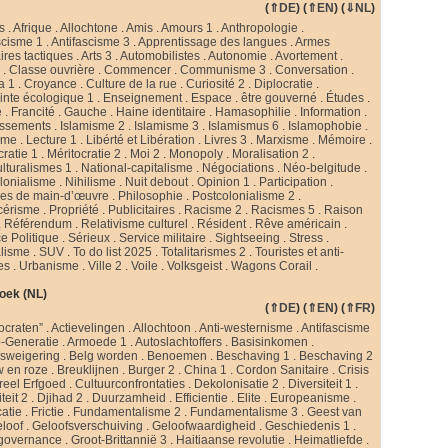
(
⇑DE
) (
⇑EN
) (
⇓NL
)
s
.
Afrique
.
Allochtone
.
Amis
.
Amours 1
.
Anthropologie
.
scisme 1
.
Antifascisme 3
.
Apprentissage des langues
.
Armes
ires tactiques
.
Arts 3
.
Automobilistes
.
Autonomie
.
Avortement
.
s
.
Classe ouvrière
.
Commencer
.
Communisme 3
.
Conversation
.
a 1
.
Croyance
.
Culture de la rue
.
Curiosité 2
.
Diplocratie
.
nte écologique 1
.
Enseignement
.
Espace
.
être gouverné
.
Études
.
e
.
Francité
.
Gauche
.
Haine identitaire
.
Hamasophilie
.
Information
.
issements
.
Islamisme 2
.
Islamisme 3
.
Islamismus 6
.
Islamophobie
.
sme
.
Lecture 1
.
Libérté et Libération
.
Livres 3
.
Marxisme
.
Mémoire
.
cratie 1
.
Méritocratie 2
.
Moi 2
.
Monopoly
.
Moralisation 2
.
ulturalismes 1
.
National-capitalisme
.
Négociations
.
Néo-belgitude
.
lonialisme
.
Nihilisme
.
Nuit debout
.
Opinion 1
.
Participation
.
ies de main-d’œuvre
.
Philosophie
.
Postcolonialisme 2
.
cérisme
.
Propriété
.
Publicitaires
.
Racisme 2
.
Racismes 5
.
Raison
.
Référendum
.
Relativisme culturel
.
Résident
.
Rêve américain
.
e Politique
.
Sérieux
.
Service militaire
.
Sightseeing
.
Stress
.
alisme
.
SUV
.
To do list 2025
.
Totalitarismes 2
.
Touristes et anti-
tes
.
Urbanisme
.
Ville 2
.
Voile
.
Volksgeist
.
Wagons Corail
.
oek (NL)
(
⇑DE
) (
⇑EN
) (
⇑FR
)
ocraten”
.
Actievelingen
.
Allochtoon
.
Anti-westernisme
.
Antifascisme
-Generatie
.
Armoede 1
.
Autoslachtoffers
.
Basisinkomen
.
psweigering
.
Belg worden
.
Benoemen
.
Beschaving 1
.
Beschaving 2
w en roze
.
Breuklijnen
.
Burger 2
.
China 1
.
Cordon Sanitaire
.
Crisis
reel Erfgoed
.
Cultuurconfrontaties
.
Dekolonisatie 2
.
Diversiteit 1
.
teit 2
.
Djihad 2
.
Duurzamheid
.
Efficientie
.
Elite
.
Europeanisme
.
catie
.
Frictie
.
Fundamentalisme 2
.
Fundamentalisme 3
.
Geest van
loof
.
Geloofsverschuiving
.
Geloofwaardigheid
.
Geschiedenis 1
.
governance
.
Groot-Brittannië 3
.
Haitiaanse revolutie
.
Heimatliefde
.