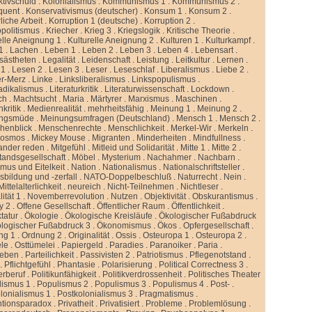
ktivschuld
.
Kolonialismus
.
Kommunismus 1
.
Kommunismus 2
.
quent
.
Konservativismus (deutscher)
.
Konsum 1
.
Konsum 2
.
liche Arbeit
.
Korruption 1 (deutsche)
.
Korruption 2
.
politismus
.
Kriecher
.
Krieg 3
.
Kriegslogik
.
Kritische Theorie
.
elle Aneignung 1
.
Kulturelle Aneignung 2
.
Kulturen 1
.
Kulturkampf
.
1
.
Lachen
.
Leben 1
.
Leben 2
.
Leben 3
.
Leben 4
.
Lebensart
.
sästheten
.
Legalität
.
Leidenschaft
.
Leistung
.
Leitkultur
.
Lernen
.
 1
.
Lesen 2
.
Lesen 3
.
Leser
.
Leseschlaf
.
Liberalismus
.
Liebe 2
.
er-Merz
.
Linke
.
Linksliberalismus
.
Linkspopulismus
.
adikalismus
.
Literaturkritik
.
Literaturwissenschaft
.
Lockdown
.
ch
.
Machtsucht
.
Maria
.
Märtyrer
.
Marxismus
.
Maschinen
.
kritik
.
Medienrealität
.
mehrheitsfähig
.
Meinung 1
.
Meinung 2
.
ngsmüde
.
Meinungsumfragen (Deutschland)
.
Mensch 1
.
Mensch 2
.
henblick
.
Menschenrechte
.
Menschlichkeit
.
Merkel-Wir
.
Merkeln
.
kosmos
.
Mickey Mouse
.
Migranten
.
Minderheiten
.
Mindfullness
.
ander reden
.
Mitgefühl
.
Mitleid und Solidarität
.
Mitte 1
.
Mitte 2
.
standsgesellschaft
.
Möbel
.
Mysterium
.
Nachahmer
.
Nachbarn
.
mus und Eitelkeit
.
Nation
.
Nationalismus
.
Nationalschriftsteller
.
sbildung und -zerfall
.
NATO-Doppelbeschluß
.
Naturrecht
.
Nein
.
ittelalterlichkeit
.
neureich
.
Nicht-Teilnehmen
.
Nichtleser
.
ität 1
.
Novemberrevolution
.
Nutzen
.
Objektivität
.
Obskurantismus
.
y 2
.
Offene Gesellschaft
.
Öffentlicher Raum
.
Öffentlichkeit
.
tatur
.
Ökologie
.
Ökologische Kreisläufe
.
Ökologischer Fußabdruck
logischer Fußabdruck 3
.
Ökonomismus
.
Ökos
.
Opfergesellschaft
.
ng 1
.
Ordnung 2
.
Originalität
.
Ossis
.
Osteuropa 1
.
Osteuropa 2
.
ele
.
Osttümelei
.
Papiergeld
.
Paradies
.
Paranoiker
.
Paria
.
leben
.
Parteilichkeit
.
Passivisten 2
.
Patriotismus
.
Pflegenotstand
.
.
Pflichtgefühl
.
Phantasie
.
Polarisierung
.
Political Correctness 3
.
kerberuf
.
Politikunfähigkeit
.
Politikverdrossenheit
.
Politisches Theater
lismus 1
.
Populismus 2
.
Populismus 3
.
Populismus 4
.
Post-
.
lonialismus 1
.
Postkolonialismus 3
.
Pragmatismus
.
ntionsparadox
.
Privatheit
.
Privatisiert
.
Probleme
.
Problemlösung
.