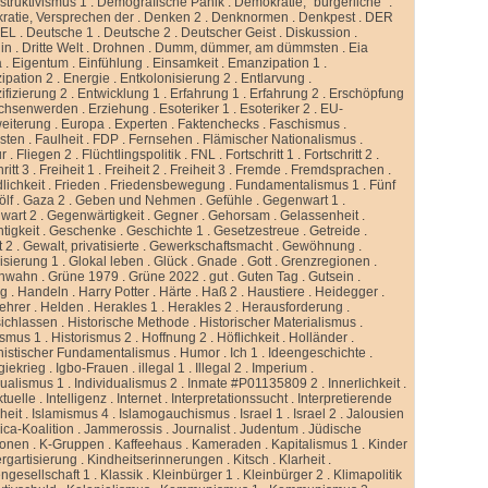
truktivismus 1
.
Demografische Panik
.
Demokratie, “bürgerliche”
.
atie, Versprechen der
.
Denken 2
.
Denknormen
.
Denkpest
.
DER
GEL
.
Deutsche 1
.
Deutsche 2
.
Deutscher Geist
.
Diskussion
.
lin
.
Dritte Welt
.
Drohnen
.
Dumm, dümmer, am dümmsten
.
Eia
a
.
Eigentum
.
Einfühlung
.
Einsamkeit
.
Emanzipation 1
.
ipation 2
.
Energie
.
Entkolonisierung 2
.
Entlarvung
.
ifizierung 2
.
Entwicklung 1
.
Erfahrung 1
.
Erfahrung 2
.
Erschöpfung
chsenwerden
.
Erziehung
.
Esoteriker 1
.
Esoteriker 2
.
EU-
weiterung
.
Europa
.
Experten
.
Faktenchecks
.
Faschismus
.
sten
.
Faulheit
.
FDP
.
Fernsehen
.
Flämischer Nationalismus
.
ur
.
Fliegen 2
.
Flüchtlingspolitik
.
FNL
.
Fortschritt 1
.
Fortschritt 2
.
ritt 3
.
Freiheit 1
.
Freiheit 2
.
Freiheit 3
.
Fremde
.
Fremdsprachen
.
lichkeit
.
Frieden
.
Friedensbewegung
.
Fundamentalismus 1
.
Fünf
ölf
.
Gaza 2
.
Geben und Nehmen
.
Gefühle
.
Gegenwart 1
.
wart 2
.
Gegenwärtigkeit
.
Gegner
.
Gehorsam
.
Gelassenheit
.
tigkeit
.
Geschenke
.
Geschichte 1
.
Gesetzestreue
.
Getreide
.
t 2
.
Gewalt, privatisierte
.
Gewerkschaftsmacht
.
Gewöhnung
.
isierung 1
.
Glokal leben
.
Glück
.
Gnade
.
Gott
.
Grenzregionen
.
nwahn
.
Grüne 1979
.
Grüne 2022
.
gut
.
Guten Tag
.
Gutsein
.
ng
.
Handeln
.
Harry Potter
.
Härte
.
Haß 2
.
Haustiere
.
Heidegger
.
ehrer
.
Helden
.
Herakles 1
.
Herakles 2
.
Herausforderung
.
sichlassen
.
Historische Methode
.
Historischer Materialismus
.
ismus 1
.
Historismus 2
.
Hoffnung 2
.
Höflichkeit
.
Holländer
.
istischer Fundamentalismus
.
Humor
.
Ich 1
.
Ideengeschichte
.
giekrieg
.
Igbo-Frauen
.
illegal 1
.
Illegal 2
.
Imperium
.
dualismus 1
.
Individualismus 2
.
Inmate #P01135809 2
.
Innerlichkeit
.
ktuelle
.
Intelligenz
.
Internet
.
Interpretationssucht
.
Interpretierende
eit
.
Islamismus 4
.
Islamogauchismus
.
Israel 1
.
Israel 2
.
Jalousien
ca-Koalition
.
Jammerossis
.
Journalist
.
Judentum
.
Jüdische
ionen
.
K-Gruppen
.
Kaffeehaus
.
Kameraden
.
Kapitalismus 1
.
Kinder
rgartisierung
.
Kindheitserinnerungen
.
Kitsch
.
Klarheit
.
ngesellschaft 1
.
Klassik
.
Kleinbürger 1
.
Kleinbürger 2
.
Klimapolitik