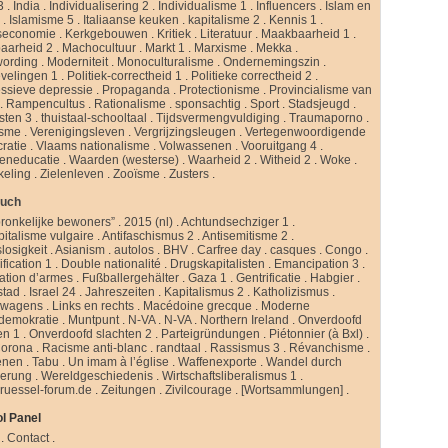
3
.
India
.
Individualisering 2
.
Individualisme 1
.
Influencers
.
Islam en
d
.
Islamisme 5
.
Italiaanse keuken
.
kapitalisme 2
.
Kennis 1
.
seconomie
.
Kerkgebouwen
.
Kritiek
.
Literatuur
.
Maakbaarheid 1
.
aarheid 2
.
Machocultuur
.
Markt 1
.
Marxisme
.
Mekka
.
ording
.
Moderniteit
.
Monoculturalisme
.
Ondernemingszin
.
velingen 1
.
Politiek-correctheid 1
.
Politieke correctheid 2
.
ssieve depressie
.
Propaganda
.
Protectionisme
.
Provincialisme van
.
Rampencultus
.
Rationalisme
.
sponsachtig
.
Sport
.
Stadsjeugd
.
isten 3
.
thuistaal-schooltaal
.
Tijdsvermengvuldiging
.
Traumaporno
.
isme
.
Verenigingsleven
.
Vergrijzingsleugen
.
Vertegenwoordigende
ratie
.
Vlaams nationalisme
.
Volwassenen
.
Vooruitgang 4
.
eneducatie
.
Waarden (westerse)
.
Waarheid 2
.
Witheid 2
.
Woke
.
keling
.
Zielenleven
.
Zooïsme
.
Zusters
.
buch
ronkelijke bewoners”
.
2015 (nl)
.
Achtundsechziger 1
.
pitalisme vulgaire
.
Antifaschismus 2
.
Antisemitisme 2
.
slosigkeit
.
Asianism
.
autolos
.
BHV
.
Carfree day
.
casques
.
Congo
.
fication 1
.
Double nationalité
.
Drugskapitalisten
.
Emancipation 3
.
ation d’armes
.
Fußballergehälter
.
Gaza 1
.
Gentrificatie
.
Habgier
.
stad
.
Israel 24
.
Jahreszeiten
.
Kapitalismus 2
.
Katholizismus
.
rwagens
.
Links en rechts
.
Macédoine grecque
.
Moderne
ldemokratie
.
Muntpunt
.
N-VA
.
N-VA
.
Northern Ireland
.
Onverdoofd
en 1
.
Onverdoofd slachten 2
.
Parteigründungen
.
Piétonnier (à Bxl)
.
Corona
.
Racisme anti-blanc
.
randtaal
.
Rassismus 3
.
Révanchisme
.
enen
.
Tabu
.
Un imam à l’église
.
Waffenexporte
.
Wandel durch
erung
.
Wereldgeschiedenis
.
Wirtschaftsliberalismus 1
.
ruessel-forum.de
.
Zeitungen
.
Zivilcourage
.
[Wortsammlungen]
.
l Panel
.
Contact
.