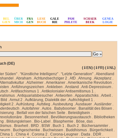
BEL
ÜBER
FRA
LESE
GALE
PAM
SCHAER
GENEA
GIEN
MICH
GEN
BUCH
RIE
PHLETE
BEEK
LOGIE
h
uch (DE)
(
⇓EN
) (
⇓FR
) (
⇓NL
)
ler Süden”
.
“Künstliche Intelligenz”
.
“Letzte Generation”
.
Abendland
sshandel
.
Abraham
.
Achtundsechziger 2
.
AfD
.
Ahnung
.
Akzeptanz
.
Alternativkultur
.
Alzheimer
.
Amerikaner
.
Amerikanische Revolution
.
isten
.
Anführungszeichen
.
Ankleben
.
Anstand
.
Anti-Depressivum
.
utsch
.
Antifaschismus 1
.
Antikolonialer Antisemitismus 1
.
oralismus
.
Antiquariatsbesucher
.
Antworten
.
Apparatschiks
.
Arbeit
.
Bild
.
Armut 2
.
Aufklärung, Dialektik der
.
Aufrichtigkeit 1
.
tigkeit 2
.
Aufrüstung
.
Aufstieg
.
Ausbeutung
.
Ausdauer
.
Ausländer
.
nderdeutsch
.
Autofahrer
.
Autos
.
Babyboomer
.
Banalität des Bösen
.
isierung
.
Beifall von der falschen Seite
.
Beleidigtsein
.
revolutionäre
.
Besonnenheit
.
Bevölkerungsaustausch
.
Bibliotheken
ung
.
Bildungskrisen
.
Bio-Label
.
Blasphemie
.
Böse, das
.
idismus
.
Bravheit
.
BRD
.
BSW
.
Buch 1
.
Buch 2
.
Büchersammler
.
rwurm
.
Buchgeschenke
.
Buchwissen
.
Buddhismus
.
Bürgerlichkeit
.
China 1
.
China 4
.
Corona 2
.
Corona-Leugner
.
Dada
.
DDR
.