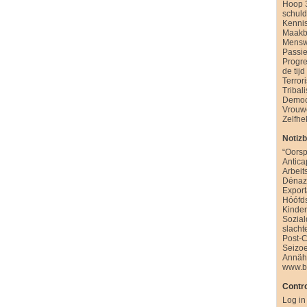
Hoop 
schul
Kenni
Maakb
Mensw
Passie
Progre
de tijd
Terror
Tribal
Democ
Vrouw
Zelfhe
Notiz
“Oorsp
Antica
Arbeit
Dénazi
Export
Hóófd
Kinde
Sozia
slacht
Post-
Seizo
Annäh
www.b
Contro
Log in