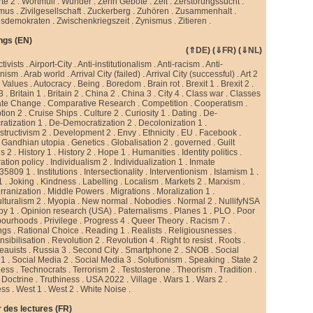
te 2
.
Wortmüll
.
Wunder
.
Zehn Gebote
.
Zeit
.
Zerstörungssucht
.
smus
.
Zivilgesellschaft
.
Zuckerberg
.
Zuhören
.
Zusammenhalt
.
sdemokraten
.
Zwischenkriegszeit
.
Zynismus
.
Zitieren .
ngs (EN)
(
⇑DE
) (
⇓FR
) (
⇓NL
)
ctivists
.
Airport-City
.
Anti-institutionalism
.
Anti-racism
.
Anti-
rnism
.
Arab world
.
Arrival City (failed)
.
Arrival City (successful)
.
Art 2
 Values
.
Autocracy
.
Being
.
Boredom
.
Brain rot
.
Brexit 1
.
Brexit 2
.
 3
.
Britain 1
.
Britain 2
.
China 2
.
China 3
.
City 4
.
Class war
.
Classes
ate Change
.
Comparative Research
.
Competition
.
Cooperatism
.
tion 2
.
Cruise Ships
.
Culture 2
.
Curiosity 1
.
Dating
.
De-
atization 1
.
De-Democratization 2
.
Decolonization 1
.
tructivism 2
.
Development 2
.
Envy
.
Ethnicity
.
EU
.
Facebook
.
.
Gandhian utopia
.
Genetics
.
Globalisation 2
.
governed
.
Guilt
gs 2
.
History 1
.
History 2
.
Hope 1
.
Humanities
.
Identity politics
.
ation policy
.
Individualism 2
.
Individualization 1
.
Inmate
35809 1
.
Institutions
.
Intersectionality
.
Interventionism
.
Islamism 1
.
1
.
Joking
.
Kindness
.
Labelling
.
Localism
.
Markets 2
.
Marxism
.
rranization
.
Middle Powers
.
Migrations
.
Moralization 1
.
ulturalism 2
.
Myopia
.
New normal
.
Nobodies
.
Normal 2
.
NullifyNSA
py 1
.
Opinion research (USA)
.
Paternalisms
.
Planes 1
.
PLO
.
Poor
bourhoods
.
Privilege
.
Progress 4
.
Queer Theory
.
Racism 7
.
ngs
.
Rational Choice
.
Reading 1
.
Realists
.
Religiousnesses
.
sibilisation
.
Revolution 2
.
Revolution 4
.
Right to resist
.
Roots
.
eauists
.
Russia 3
.
Second City
.
Smartphone 2
.
SNOB
.
Social
 1
.
Social Media 2
.
Social Media 3
.
Solutionism
.
Speaking
.
State 2
less
.
Technocrats
.
Terrorism 2
.
Testosterone
.
Theorism
.
Tradition
.
 Doctrine
.
Truthiness
.
USA 2022
.
Village
.
Wars 1
.
Wars 2
.
ess
.
West 1
.
West 2
.
White Noise
.
 des lectures (FR)