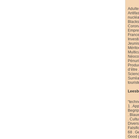
Adulte
Antifa
nucléa
Black
Coron
Emprei
Franc
Invest
Jeuni
Mérito
Multic
Néoco
Pénur
Produ
d’être
Scienc
Surré
touris
Leesb
“techn
1
.
App
Begri
.
Blau
.
Cultu
Diversi
Falsifi
68
.
Ge
Good 