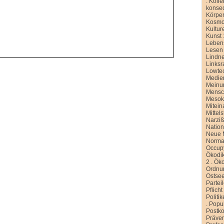
.
Kolle
konse
Körper
Kosmo
Kultur
Kunst 
Leben
Lesen
Lindn
Linksr
Lowte
Medien
Meinu
Mensc
Meso
Mitein
Mittel
Narziß
Nation
Neue M
Normal
Occup
Ökodik
2
.
Öko
Ordnu
Ostse
Partei
Pflicht
Politi
.
Popu
Postko
Präve