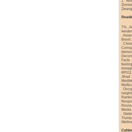
1
.
Wor
Zioni
Zwang
Readi
7%
.
A
weste
.
Asian
Brexit
.
Clim
Corrup
democr
Decons
Facts
feelin
Immigr
#P011
Jihad 
Medite
Multic
.
Occu
neigh
Ranki
Respon
Rouss
Media
.
State
Trump
Welln
Cahier