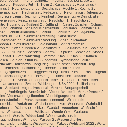
ssorendeutsch
.
Prononciamento
.
Provinz
.
Psychoanalyse 1
.
ospiele
.
Puppen
.
Putin 1
.
Putin 2
.
Rassismus 1
.
Rassismus 4
.
smus 6
.
Real Existierender Sozialismus
.
Rechte 1
.
Rechte 2
.
gehabthaben
.
Rechtsstaat
.
Redezwang
.
Reformation
.
Reformstau
.
n
.
regiert sein
.
Reichtum
.
Reinheit
.
Repräsentative Demokratie
.
veheizung
.
Resozismus
.
retro
.
Revolution 1
.
Revolution 3
.
tik
.
Rußland 1
.
Rußland 2
.
Rußland 4
.
Satire
.
Schaffen
.
Scham,
d und Schande
.
Scheindissidententum
.
Schismen
.
Schmeichelei
.
iben
.
Schriftstellerdasein
.
Schuld 1
.
Schuld 2
.
Schuldgefühle 1
.
rzweiss
.
SED
.
Selbstbeherrschung
.
Selbstsucht
.
überforderung
.
Selbstverantwortung
.
Shoah
.
Sicherheit
.
phone 1
.
Sofastrategen
.
Soldateneid
.
Sonntagmorgen
.
änität
.
Soziale Medien 2
.
Sozialismus 1
.
Sozialismus 2
.
Spaltung
.
977
.
SPD 1987
.
Spenden
.
Sperrmüll
.
Spieler
.
Sprachlos
.
Staat 1
.
1
.
Stadt 3
.
Stadtsanierung
.
Stämme
.
Stasi 1
.
Stasi 2
.
Staunen
.
dosen
.
Studien
.
Studium
.
Sündenfall
.
Symbolische Politik
.
mtheorie
.
Talkshows
.
Tang Ping
.
Technischer Fortschritt
.
Teig
.
 1
.
Terrorismusbekämpfung
.
Theorie
.
Totalitarismen 1
.
hausgasproduzenten
.
Triggerwarnung
.
Trivial Pursuit
.
Trost
.
Tugend
i
.
Überredungskunst
.
überzeugen
.
umstritten
.
Undank
.
ground
.
Universalität
.
Unpünktlichkieit
.
Untertan
.
Unwirtlichkeit
.
b
.
Ursachen des Zweiten Weltkrieges
.
USA 2024
.
Utilitarismus
.
en
.
Vaterland
.
Vegetatives Ideal
.
Vereine
.
Vergangenheit
.
tung
.
Verhängnis
.
Vernünfteln
.
Vernunftwesen 1
.
Vernunftwesen 2
.
lles
.
Verschwörungstheorien
.
Verteidigungsbereitschaft
.
uenswürdigkeit
.
Verwaltungsmassenmord
.
Völkerrecht
.
ümlichkeit
.
Vorfahren
.
Wachstumsgrenzen
.
Wahnsinn
.
Wahrheit 1
.
nehmung
.
Wahrscheinlichkeit
.
Wandel
.
weggehen
.
Weißsein 1
.
ess
.
Weltanschauung
.
Weltstaat
.
Wendehälse
.
Werbung
.
wandel
.
Wessis
.
Widerstand
.
Widerstandsrausch
.
rgutmachung
.
Winnetou
.
Wissen 2
.
Wissenschaftler
.
schaftsfeindlichkeit
.
Wissenwollen
.
Witwe
.
Wohlstand 2022
.
Worte