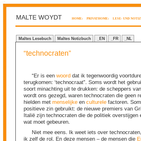
MALTE WOYDT
HOME:
PRIVATHOME:
LESE- UND NOTI
Maltes Lesebuch
Maltes Notizbuch
_EN
_FR
_NL
“technocraten”
“Er is een
woord
dat ik tegenwoordig voortdur
terugkomen: ‘technocraat”. Soms wordt het gebru
soort minachting uit te drukken: de scheppers van
wordt ons gezegd, waren technocraten die geen r
hielden met
menselijke
en
culturele
factoren. Soms
positieve zin gebruikt: de nieuwe premiers van G
Italië zijn technocraten die de politiek overstijgen
wat moet gebeuren.
Niet mee eens. Ik weet iets over technocrate
ik zelf de rol. En deze mensen – de mensen die
E