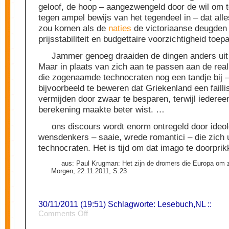
geloof, de hoop – aangezwengeld door de wil om t
tegen ampel bewijs van het tegendeel in – dat alle
zou komen als de
naties
de victoriaanse deugden
prijsstabiliteit en budgettaire voorzichtigheid toep
Jammer genoeg draaiden de dingen anders uit 
Maar in plaats van zich aan te passen aan de reali
die zogenaamde technocraten nog een tandje bij 
bijvoorbeeld te beweren dat Griekenland een faill
vermijden door zwaar te besparen, terwijl iederee
berekening maakte beter wist. …
ons discours wordt enorm ontregeld door ideo
wensdenkers – saaie, wrede romantici – die zich 
technocraten. Het is tijd om dat imago te doorprik
aus: Paul Krugman: Het zijn de dromers die Europa om 
Morgen, 22.11.2011, S.23
30/11/2011 (19:51) Schlagworte:
Lesebuch
,
NL
::
on
Comments Off
“technocraten”