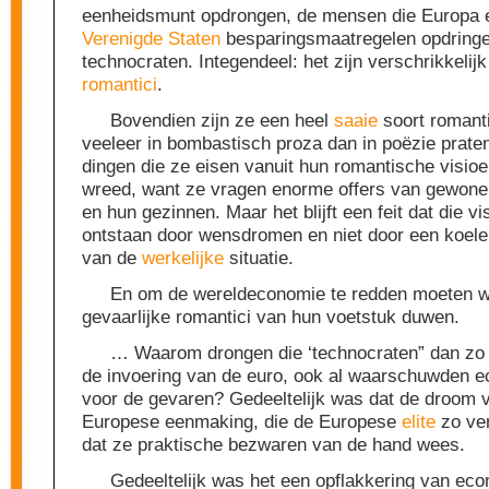
eenheidsmunt opdrongen, de mensen die Europa 
Verenigde Staten
besparingsmaatregelen opdringe
technocraten. Integendeel: het zijn verschrikkelij
romantici
.
Bovendien zijn ze een heel
saaie
soort romanti
veeleer in bombastisch proza dan in poëzie prate
dingen die ze eisen vanuit hun romantische visioe
wreed, want ze vragen enorme offers van gewon
en hun gezinnen. Maar het blijft een feit dat die v
ontstaan door wensdromen en niet door een koele 
van de
werkelijke
situatie.
En om de wereldeconomie te redden moeten w
gevaarlijke romantici van hun voetstuk duwen.
… Waarom drongen die ‘technocraten” dan zo
de invoering van de euro, ook al waarschuwden 
voor de gevaren? Gedeeltelijk was dat de droom 
Europese eenmaking, die de Europese
elite
zo ver
dat ze praktische bezwaren van de hand wees.
Gedeeltelijk was het een opflakkering van ec