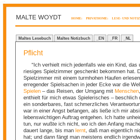
MALTE WOYDT
HOME:
PRIVATHOME:
LESE- UND NOTI
Maltes Lesebuch
Maltes Notizbuch
_EN
_FR
_NL
Pflicht
“Ich verhielt mich jedenfalls wie ein Kind, das 
riesiges Spielzimmer geschenkt bekommen hat. 
Spielzimmer mit einem turmhohen Haufen erlesen
erregender Spielsachen in jeder Ecke war die Wel
Spielen
– das Reisen, der Umgang mit
Menschen
enthielt für mich etwas Spielerisches – beschlich
ein sonderbares, fast schmerzliches Verantwortu
war in einer Angst befangen, als ließe ich mir absi
lebenswichtigen Auftrag entgehen. Ich hatte unhei
tun, nur wußte ich nicht, wo ich den Anfang mache
dauert lange, bis man
lernt
, daß man eigentlich ni
hat; und dann fängt man meistens endlich irgendw