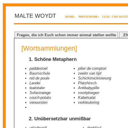
MALTE WOYDT
HOME:
PRIVATHOME:
LESE- UND NOTI
Fragen, die ich Euch schon immer einmal stellen wollte
_E
[Wortsammlungen]
1. Schöne Metaphern
paddestoel
pilier de comptoir
Baumschule
zeeën van tijd
nid de poule
Schickimickisierung
Landei
Platzhirsch
teatotaler
Antibabypille
Sofastratege
voortploegen
couch-potato
Kabelsalat
verwursten
verkleutering
2. Unübersetzbar unmißbar
urlaubsreif
denkfaul