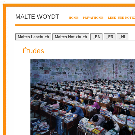
MALTE WOYDT
HOME:
PRIVATHOME:
LESE- UND NOTI
Maltes Lesebuch
Maltes Notizbuch
_EN
_FR
_NL
Études