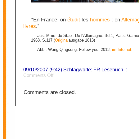
“En France, on
étudit
les
hommes
; en
Allema
livres
.”
aus: Mme. de Stael: De l’Allemagne. Bd.1, Paris: Garni
1968, S.117 (
Original
ausgabe 1813)
Abb.: Wang Qingsong: Follow you, 2013,
im Internet
.
09/10/2007 (9:42) Schlagworte:
FR
,
Lesebuch
::
on
Comments Off
Études
Comments are closed.