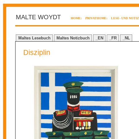
MALTE WOYDT
HOME:
PRIVATHOME:
LESE- UND NOTI
Maltes Lesebuch
Maltes Notizbuch
_EN
_FR
_NL
Disziplin