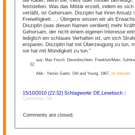
die Kader, wenn sie, mehr oder minder befriedigt, 
feststellen. Was das Militär erzielt, indem es sich
verläßt, ist Gehorsam. Disziplin hat ihren Ansatz i
Freiwilligkeit. … Übrigens wissen wir als Erwach
Disziplin (was diesen Namen verdient) mehr Kräft
Gehorsam, der nicht einem eigenen Interesse ent
lediglich ein schlaues Verhalten ist, um sich Straf
ersparen. Disziplin hat mit Überzeugung zu tun, 
sie hat mit Mündigkeit zu tun.”
aus: Max Frisch: Dienstbüchlein. Frankfurt/Main: Suhrk
52.
Abb.: Yannis Gaitis: Old and Young, 1967,
im Internet
.
15/10/2010 (22:32) Schlagworte:
DE
,
Lesebuch
::
on
Comments Off
Disziplin
Comments are closed.