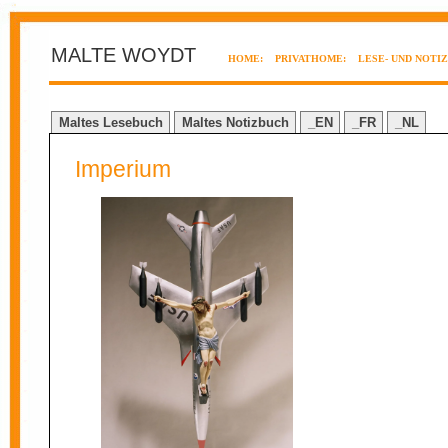
MALTE WOYDT
HOME:
PRIVATHOME:
LESE- UND NOTI
Maltes Lesebuch
Maltes Notizbuch
_EN
_FR
_NL
Imperium