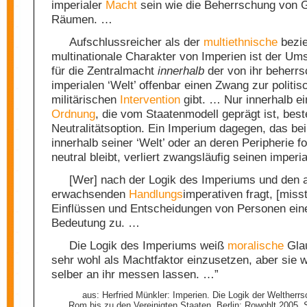
imperialer
Macht
sein wie die Beherrschung von 
Räumen. …
Aufschlussreicher als der
multiethnische
bezi
multinationale Charakter von Imperien ist der Um
für die Zentralmacht
innerhalb
der von ihr beherrs
imperialen ‘Welt’ offenbar einen Zwang zur politi
militärischen
Intervention
gibt. … Nur innerhalb e
Ordnung
, die vom Staatenmodell geprägt ist, bes
Neutralitätsoption. Ein Imperium dagegen, das bei
innerhalb seiner ‘Welt’ oder an deren Peripherie f
neutral bleibt, verliert zwangsläufig seinen imper
[Wer] nach der Logik des Imperiums und den a
erwachsenden
Handlungs
imperativen fragt, [miss
Einflüssen und Entscheidungen von Personen ein
Bedeutung zu. …
Die Logik des Imperiums weiß
moralische
Glau
sehr wohl als Machtfaktor einzusetzen, aber sie w
selber an ihr messen lassen. …”
aus: Herfried Münkler: Imperien. Die Logik der Weltherrs
Rom bis zu den Vereinigten Staaten. Berlin: Rowohlt 2005, 