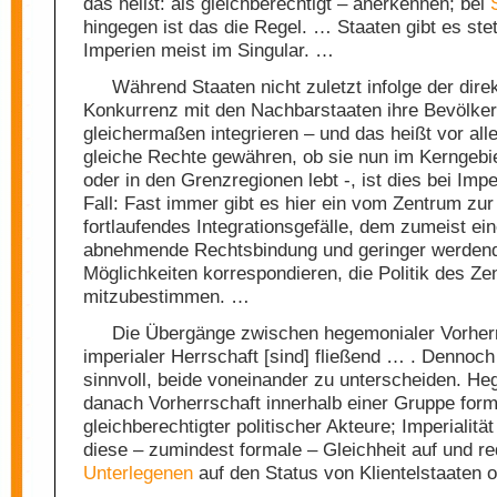
das heißt: als gleichberechtigt – anerkennen; bei
hingegen ist das die Regel. … Staaten gibt es stet
Imperien meist im Singular. …
Während Staaten nicht zuletzt infolge der dire
Konkurrenz mit den Nachbarstaaten ihre Bevölke
gleichermaßen integrieren – und das heißt vor all
gleiche Rechte gewähren, ob sie nun im Kerngebi
oder in den Grenzregionen lebt -, ist dies bei Impe
Fall: Fast immer gibt es hier ein vom Zentrum zur
fortlaufendes Integrationsgefälle, dem zumeist ei
abnehmende Rechtsbindung und geringer werden
Möglichkeiten korrespondieren, die Politik des Z
mitzubestimmen. …
Die Übergänge zwischen hegemonialer Vorher
imperialer Herrschaft [sind] fließend … . Dennoch 
sinnvoll, beide voneinander zu unterscheiden. He
danach Vorherrschaft innerhalb einer Gruppe form
gleichberechtigter politischer Akteure; Imperialitä
diese – zumindest formale – Gleichheit auf und re
Unterlegenen
auf den Status von Klientelstaaten od
…