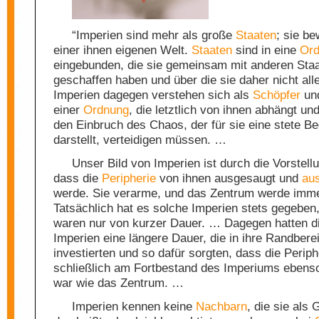
“Imperien sind mehr als große
Staaten
; sie be
einer ihnen eigenen Welt.
Staaten
sind in eine
Or
eingebunden, die sie gemeinsam mit anderen Sta
geschaffen haben und über die sie daher nicht all
Imperien dagegen verstehen sich als
Schöpfer
un
einer
Ordnung
, die letztlich von ihnen abhängt un
den Einbruch des Chaos, der für sie eine stete B
darstellt, verteidigen müssen. …
Unser Bild von Imperien ist durch die Vorstell
dass die
Peripherie
von ihnen ausgesaugt und
au
werde. Sie verarme, und das Zentrum werde imme
Tatsächlich hat es solche Imperien stets gegeben,
waren nur von kurzer Dauer. … Dagegen hatten d
Imperien eine längere Dauer, die in ihre Randbere
investierten und so dafür sorgten, dass die Periph
schließlich am Fortbestand des Imperiums ebenso 
war wie das Zentrum. …
Imperien kennen keine
Nachbarn
, die sie als 