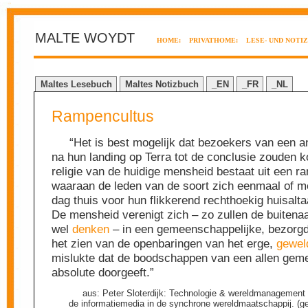
MALTE WOYDT
HOME:
PRIVATHOME:
LESE- UND NOTI
Maltes Lesebuch
Maltes Notizbuch
_EN
_FR
_NL
Rampencultus
“Het is best mogelijk dat bezoekers van een a
na hun landing op Terra tot de conclusie zouden 
religie van de huidige mensheid bestaat uit een r
waaraan de leden van de soort zich eenmaal of 
dag thuis voor hun flikkerend rechthoekig huisalt
De mensheid verenigt zich – zo zullen de buiten
wel
denken
– in een gemeenschappelijke, bezorgd
het zien van de openbaringen van het erge,
gewel
mislukte dat de boodschappen van een allen gem
absolute doorgeeft.”
aus: Peter Sloterdijk: Technologie & wereldmanagement 
de informatiemedia in de synchrone wereldmaatschappij. (g