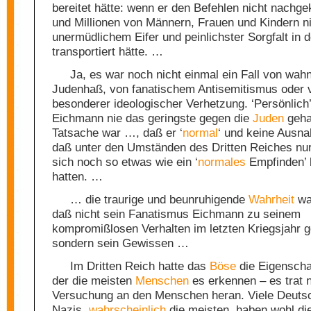
bereitet hätte: wenn er den Befehlen nicht nach
und Millionen von Männern, Frauen und Kindern ni
unermüdlichem Eifer und peinlichster Sorgfalt in 
transportiert hätte. …
Ja, es war noch nicht einmal ein Fall von wah
Judenhaß, von fanatischem Antisemitismus oder 
besonderer ideologischer Verhetzung. ‘Persönlich’
Eichmann nie das geringste gegen die
Juden
geha
Tatsache war …, daß er ‘
normal
‘ und keine Ausn
daß unter den Umständen des Dritten Reiches nu
sich noch so etwas wie ein ‘
normales
Empfinden’ 
hatten. …
… die traurige und beunruhigende
Wahrheit
war
daß nicht sein Fanatismus Eichmann zu seinem
kompromißlosen Verhalten im letzten Kriegsjahr g
sondern sein Gewissen …
Im Dritten Reich hatte das
Böse
die Eigenschaf
der die meisten
Menschen
es erkennen – es trat n
Versuchung an den Menschen heran. Viele Deutsc
Nazis,
wahrscheinlich
die meisten, haben wohl di