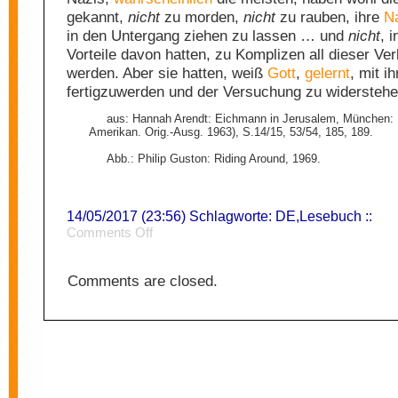
gekannt,
nicht
zu morden,
nicht
zu rauben, ihre
N
in den Untergang ziehen zu lassen … und
nicht
, 
Vorteile davon hatten, zu Komplizen all dieser Ve
werden. Aber sie hatten, weiß
Gott
,
gelernt
, mit i
fertigzuwerden und der Versuchung zu widerstehe
aus: Hannah Arendt: Eichmann in Jerusalem, München: 
Amerikan. Orig.-Ausg. 1963), S.14/15, 53/54, 185, 189.
Abb.: Philip Guston: Riding Around, 1969.
14/05/2017 (23:56) Schlagworte:
DE
,
Lesebuch
::
on
Comments Off
Banalität
des
Bösen
Comments are closed.