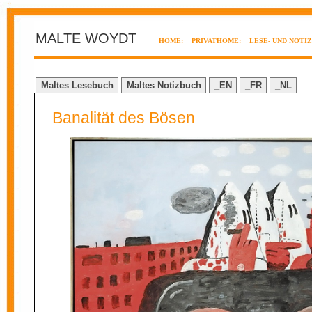
MALTE WOYDT
HOME:
PRIVATHOME:
LESE- UND NOTI
Maltes Lesebuch
Maltes Notizbuch
_EN
_FR
_NL
Banalität des Bösen