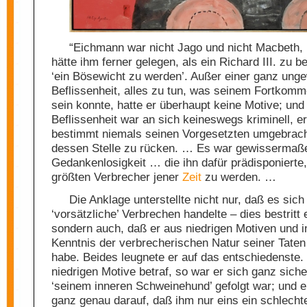
“Eichmann war nicht Jago und nicht Macbeth, 
hätte ihm ferner gelegen, als ein Richard III. zu b
‘ein Bösewicht zu werden’. Außer einer ganz ung
Beflissenheit, alles zu tun, was seinem Fortkomm
sein konnte, hatte er überhaupt keine Motive; und
Beflissenheit war an sich keineswegs kriminell, er
bestimmt niemals seinen Vorgesetzten umgebrac
dessen Stelle zu rücken. … Es war gewissermaß
Gedankenlosigkeit … die ihn dafür prädisponierte
größten Verbrecher jener
Zeit
zu werden. …
Die Anklage unterstellte nicht nur, daß es sic
‘vorsätzliche’ Verbrechen handelte – dies bestritt e
sondern auch, daß er aus niedrigen Motiven und in
Kenntnis der verbrecherischen Natur seiner Tate
habe. Beides leugnete er auf das entschiedenste.
niedrigen Motive betraf, so war er sich ganz siche
‘seinem inneren Schweinehund’ gefolgt war; und e
ganz genau darauf, daß ihm nur eins ein schlech