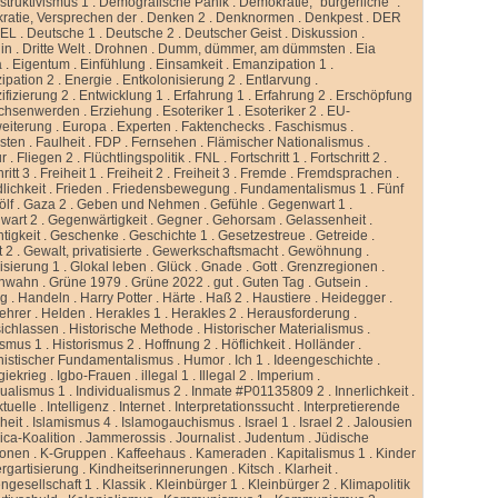
truktivismus 1
.
Demografische Panik
.
Demokratie, “bürgerliche”
.
atie, Versprechen der
.
Denken 2
.
Denknormen
.
Denkpest
.
DER
GEL
.
Deutsche 1
.
Deutsche 2
.
Deutscher Geist
.
Diskussion
.
lin
.
Dritte Welt
.
Drohnen
.
Dumm, dümmer, am dümmsten
.
Eia
a
.
Eigentum
.
Einfühlung
.
Einsamkeit
.
Emanzipation 1
.
ipation 2
.
Energie
.
Entkolonisierung 2
.
Entlarvung
.
ifizierung 2
.
Entwicklung 1
.
Erfahrung 1
.
Erfahrung 2
.
Erschöpfung
chsenwerden
.
Erziehung
.
Esoteriker 1
.
Esoteriker 2
.
EU-
weiterung
.
Europa
.
Experten
.
Faktenchecks
.
Faschismus
.
sten
.
Faulheit
.
FDP
.
Fernsehen
.
Flämischer Nationalismus
.
ur
.
Fliegen 2
.
Flüchtlingspolitik
.
FNL
.
Fortschritt 1
.
Fortschritt 2
.
ritt 3
.
Freiheit 1
.
Freiheit 2
.
Freiheit 3
.
Fremde
.
Fremdsprachen
.
lichkeit
.
Frieden
.
Friedensbewegung
.
Fundamentalismus 1
.
Fünf
ölf
.
Gaza 2
.
Geben und Nehmen
.
Gefühle
.
Gegenwart 1
.
wart 2
.
Gegenwärtigkeit
.
Gegner
.
Gehorsam
.
Gelassenheit
.
tigkeit
.
Geschenke
.
Geschichte 1
.
Gesetzestreue
.
Getreide
.
t 2
.
Gewalt, privatisierte
.
Gewerkschaftsmacht
.
Gewöhnung
.
isierung 1
.
Glokal leben
.
Glück
.
Gnade
.
Gott
.
Grenzregionen
.
nwahn
.
Grüne 1979
.
Grüne 2022
.
gut
.
Guten Tag
.
Gutsein
.
ng
.
Handeln
.
Harry Potter
.
Härte
.
Haß 2
.
Haustiere
.
Heidegger
.
ehrer
.
Helden
.
Herakles 1
.
Herakles 2
.
Herausforderung
.
sichlassen
.
Historische Methode
.
Historischer Materialismus
.
ismus 1
.
Historismus 2
.
Hoffnung 2
.
Höflichkeit
.
Holländer
.
istischer Fundamentalismus
.
Humor
.
Ich 1
.
Ideengeschichte
.
giekrieg
.
Igbo-Frauen
.
illegal 1
.
Illegal 2
.
Imperium
.
dualismus 1
.
Individualismus 2
.
Inmate #P01135809 2
.
Innerlichkeit
.
ktuelle
.
Intelligenz
.
Internet
.
Interpretationssucht
.
Interpretierende
eit
.
Islamismus 4
.
Islamogauchismus
.
Israel 1
.
Israel 2
.
Jalousien
ca-Koalition
.
Jammerossis
.
Journalist
.
Judentum
.
Jüdische
ionen
.
K-Gruppen
.
Kaffeehaus
.
Kameraden
.
Kapitalismus 1
.
Kinder
rgartisierung
.
Kindheitserinnerungen
.
Kitsch
.
Klarheit
.
ngesellschaft 1
.
Klassik
.
Kleinbürger 1
.
Kleinbürger 2
.
Klimapolitik