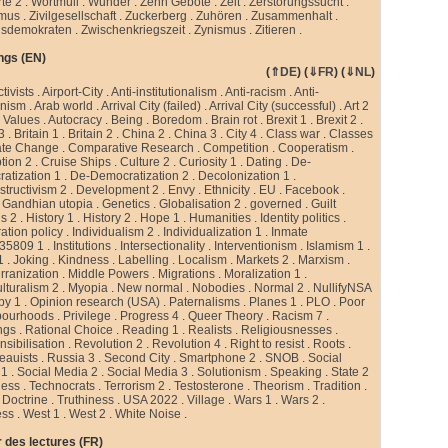
te 2
.
Wortmüll
.
Wunder
.
Zehn Gebote
.
Zeit
.
Zerstörungssucht
.
smus
.
Zivilgesellschaft
.
Zuckerberg
.
Zuhören
.
Zusammenhalt
.
sdemokraten
.
Zwischenkriegszeit
.
Zynismus
.
Zitieren .
ngs (EN)
(
⇑DE
) (
⇓FR
) (
⇓NL
)
ctivists
.
Airport-City
.
Anti-institutionalism
.
Anti-racism
.
Anti-
rnism
.
Arab world
.
Arrival City (failed)
.
Arrival City (successful)
.
Art 2
 Values
.
Autocracy
.
Being
.
Boredom
.
Brain rot
.
Brexit 1
.
Brexit 2
.
 3
.
Britain 1
.
Britain 2
.
China 2
.
China 3
.
City 4
.
Class war
.
Classes
ate Change
.
Comparative Research
.
Competition
.
Cooperatism
.
tion 2
.
Cruise Ships
.
Culture 2
.
Curiosity 1
.
Dating
.
De-
atization 1
.
De-Democratization 2
.
Decolonization 1
.
tructivism 2
.
Development 2
.
Envy
.
Ethnicity
.
EU
.
Facebook
.
.
Gandhian utopia
.
Genetics
.
Globalisation 2
.
governed
.
Guilt
gs 2
.
History 1
.
History 2
.
Hope 1
.
Humanities
.
Identity politics
.
ation policy
.
Individualism 2
.
Individualization 1
.
Inmate
35809 1
.
Institutions
.
Intersectionality
.
Interventionism
.
Islamism 1
.
1
.
Joking
.
Kindness
.
Labelling
.
Localism
.
Markets 2
.
Marxism
.
rranization
.
Middle Powers
.
Migrations
.
Moralization 1
.
ulturalism 2
.
Myopia
.
New normal
.
Nobodies
.
Normal 2
.
NullifyNSA
py 1
.
Opinion research (USA)
.
Paternalisms
.
Planes 1
.
PLO
.
Poor
bourhoods
.
Privilege
.
Progress 4
.
Queer Theory
.
Racism 7
.
ngs
.
Rational Choice
.
Reading 1
.
Realists
.
Religiousnesses
.
sibilisation
.
Revolution 2
.
Revolution 4
.
Right to resist
.
Roots
.
eauists
.
Russia 3
.
Second City
.
Smartphone 2
.
SNOB
.
Social
 1
.
Social Media 2
.
Social Media 3
.
Solutionism
.
Speaking
.
State 2
less
.
Technocrats
.
Terrorism 2
.
Testosterone
.
Theorism
.
Tradition
.
 Doctrine
.
Truthiness
.
USA 2022
.
Village
.
Wars 1
.
Wars 2
.
ess
.
West 1
.
West 2
.
White Noise
.
 des lectures (FR)