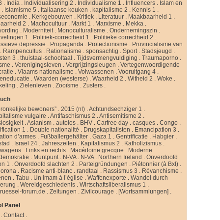
3
.
India
.
Individualisering 2
.
Individualisme 1
.
Influencers
.
Islam en
d
.
Islamisme 5
.
Italiaanse keuken
.
kapitalisme 2
.
Kennis 1
.
seconomie
.
Kerkgebouwen
.
Kritiek
.
Literatuur
.
Maakbaarheid 1
.
aarheid 2
.
Machocultuur
.
Markt 1
.
Marxisme
.
Mekka
.
ording
.
Moderniteit
.
Monoculturalisme
.
Ondernemingszin
.
velingen 1
.
Politiek-correctheid 1
.
Politieke correctheid 2
.
ssieve depressie
.
Propaganda
.
Protectionisme
.
Provincialisme van
.
Rampencultus
.
Rationalisme
.
sponsachtig
.
Sport
.
Stadsjeugd
.
isten 3
.
thuistaal-schooltaal
.
Tijdsvermengvuldiging
.
Traumaporno
.
isme
.
Verenigingsleven
.
Vergrijzingsleugen
.
Vertegenwoordigende
ratie
.
Vlaams nationalisme
.
Volwassenen
.
Vooruitgang 4
.
eneducatie
.
Waarden (westerse)
.
Waarheid 2
.
Witheid 2
.
Woke
.
keling
.
Zielenleven
.
Zooïsme
.
Zusters
.
buch
ronkelijke bewoners”
.
2015 (nl)
.
Achtundsechziger 1
.
pitalisme vulgaire
.
Antifaschismus 2
.
Antisemitisme 2
.
slosigkeit
.
Asianism
.
autolos
.
BHV
.
Carfree day
.
casques
.
Congo
.
fication 1
.
Double nationalité
.
Drugskapitalisten
.
Emancipation 3
.
ation d’armes
.
Fußballergehälter
.
Gaza 1
.
Gentrificatie
.
Habgier
.
stad
.
Israel 24
.
Jahreszeiten
.
Kapitalismus 2
.
Katholizismus
.
rwagens
.
Links en rechts
.
Macédoine grecque
.
Moderne
ldemokratie
.
Muntpunt
.
N-VA
.
N-VA
.
Northern Ireland
.
Onverdoofd
en 1
.
Onverdoofd slachten 2
.
Parteigründungen
.
Piétonnier (à Bxl)
.
Corona
.
Racisme anti-blanc
.
randtaal
.
Rassismus 3
.
Révanchisme
.
enen
.
Tabu
.
Un imam à l’église
.
Waffenexporte
.
Wandel durch
erung
.
Wereldgeschiedenis
.
Wirtschaftsliberalismus 1
.
ruessel-forum.de
.
Zeitungen
.
Zivilcourage
.
[Wortsammlungen]
.
l Panel
.
Contact
.