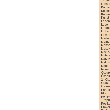
.
Kolle
konse
Körper
Kosmo
Kultur
Kunst 
Leben
Lesen
Lindn
Linksr
Lowte
Medien
Meinu
Mensc
Meso
Mitein
Mittel
Narziß
Nation
Neue M
Normal
Occup
Ökodik
2
.
Öko
Ordnu
Ostse
Partei
Pflicht
Politi
.
Popu
Postko
Präve