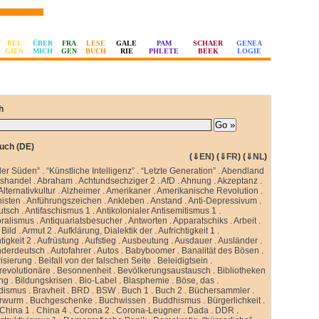
BEL
ÜBER
FRA
LESE
GALE
PAM
SCHAER
GENEA
GIEN
MICH
GEN
BUCH
RIE
PHLETE
BEEK
LOGIE
h
uch (DE)
(
⇓EN
) (
⇓FR
) (
⇓NL
)
ler Süden”
.
“Künstliche Intelligenz”
.
“Letzte Generation”
.
Abendland
sshandel
.
Abraham
.
Achtundsechziger 2
.
AfD
.
Ahnung
.
Akzeptanz
.
Alternativkultur
.
Alzheimer
.
Amerikaner
.
Amerikanische Revolution
.
isten
.
Anführungszeichen
.
Ankleben
.
Anstand
.
Anti-Depressivum
.
utsch
.
Antifaschismus 1
.
Antikolonialer Antisemitismus 1
.
oralismus
.
Antiquariatsbesucher
.
Antworten
.
Apparatschiks
.
Arbeit
.
Bild
.
Armut 2
.
Aufklärung, Dialektik der
.
Aufrichtigkeit 1
.
tigkeit 2
.
Aufrüstung
.
Aufstieg
.
Ausbeutung
.
Ausdauer
.
Ausländer
.
nderdeutsch
.
Autofahrer
.
Autos
.
Babyboomer
.
Banalität des Bösen
.
isierung
.
Beifall von der falschen Seite
.
Beleidigtsein
.
revolutionäre
.
Besonnenheit
.
Bevölkerungsaustausch
.
Bibliotheken
ung
.
Bildungskrisen
.
Bio-Label
.
Blasphemie
.
Böse, das
.
idismus
.
Bravheit
.
BRD
.
BSW
.
Buch 1
.
Buch 2
.
Büchersammler
.
rwurm
.
Buchgeschenke
.
Buchwissen
.
Buddhismus
.
Bürgerlichkeit
.
China 1
.
China 4
.
Corona 2
.
Corona-Leugner
.
Dada
.
DDR
.