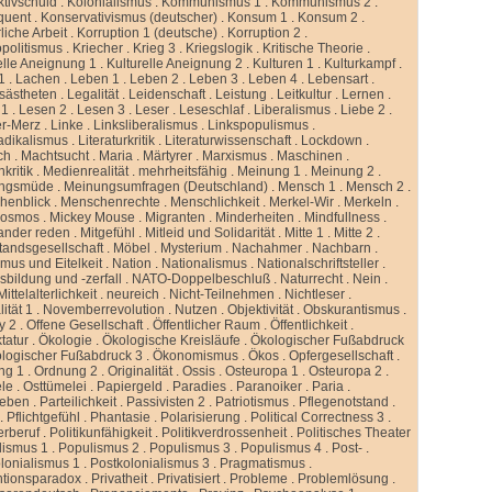
ktivschuld
.
Kolonialismus
.
Kommunismus 1
.
Kommunismus 2
.
quent
.
Konservativismus (deutscher)
.
Konsum 1
.
Konsum 2
.
liche Arbeit
.
Korruption 1 (deutsche)
.
Korruption 2
.
politismus
.
Kriecher
.
Krieg 3
.
Kriegslogik
.
Kritische Theorie
.
elle Aneignung 1
.
Kulturelle Aneignung 2
.
Kulturen 1
.
Kulturkampf
.
1
.
Lachen
.
Leben 1
.
Leben 2
.
Leben 3
.
Leben 4
.
Lebensart
.
sästheten
.
Legalität
.
Leidenschaft
.
Leistung
.
Leitkultur
.
Lernen
.
 1
.
Lesen 2
.
Lesen 3
.
Leser
.
Leseschlaf
.
Liberalismus
.
Liebe 2
.
er-Merz
.
Linke
.
Linksliberalismus
.
Linkspopulismus
.
adikalismus
.
Literaturkritik
.
Literaturwissenschaft
.
Lockdown
.
ch
.
Machtsucht
.
Maria
.
Märtyrer
.
Marxismus
.
Maschinen
.
kritik
.
Medienrealität
.
mehrheitsfähig
.
Meinung 1
.
Meinung 2
.
ngsmüde
.
Meinungsumfragen (Deutschland)
.
Mensch 1
.
Mensch 2
.
henblick
.
Menschenrechte
.
Menschlichkeit
.
Merkel-Wir
.
Merkeln
.
kosmos
.
Mickey Mouse
.
Migranten
.
Minderheiten
.
Mindfullness
.
ander reden
.
Mitgefühl
.
Mitleid und Solidarität
.
Mitte 1
.
Mitte 2
.
standsgesellschaft
.
Möbel
.
Mysterium
.
Nachahmer
.
Nachbarn
.
mus und Eitelkeit
.
Nation
.
Nationalismus
.
Nationalschriftsteller
.
sbildung und -zerfall
.
NATO-Doppelbeschluß
.
Naturrecht
.
Nein
.
ittelalterlichkeit
.
neureich
.
Nicht-Teilnehmen
.
Nichtleser
.
ität 1
.
Novemberrevolution
.
Nutzen
.
Objektivität
.
Obskurantismus
.
y 2
.
Offene Gesellschaft
.
Öffentlicher Raum
.
Öffentlichkeit
.
tatur
.
Ökologie
.
Ökologische Kreisläufe
.
Ökologischer Fußabdruck
logischer Fußabdruck 3
.
Ökonomismus
.
Ökos
.
Opfergesellschaft
.
ng 1
.
Ordnung 2
.
Originalität
.
Ossis
.
Osteuropa 1
.
Osteuropa 2
.
ele
.
Osttümelei
.
Papiergeld
.
Paradies
.
Paranoiker
.
Paria
.
leben
.
Parteilichkeit
.
Passivisten 2
.
Patriotismus
.
Pflegenotstand
.
.
Pflichtgefühl
.
Phantasie
.
Polarisierung
.
Political Correctness 3
.
kerberuf
.
Politikunfähigkeit
.
Politikverdrossenheit
.
Politisches Theater
lismus 1
.
Populismus 2
.
Populismus 3
.
Populismus 4
.
Post-
.
lonialismus 1
.
Postkolonialismus 3
.
Pragmatismus
.
ntionsparadox
.
Privatheit
.
Privatisiert
.
Probleme
.
Problemlösung
.