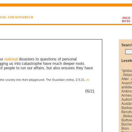
LESE- UND NOTIZBUCH
ANGE
BOTE
Searc
our
national
disasters to questions of personal
Leseb
gging us into catastrophe have much deeper roots.
f people to run our affairs, but also ensures they have
“globa
.
Abla
Alter
.
he country into their playground. The Guardian online, 2.5.21,
im
Anarch
antide
05/21
Antim
Armes 
Aufrich
Auslä
Barbar
Berufs
.
Bild
Boths
Büche
Büro
.