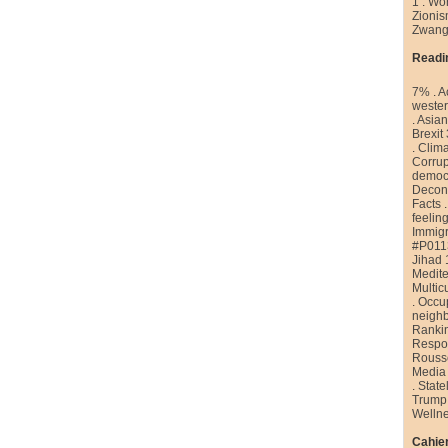
1
.
Wor
Zioni
Zwang
Readi
7%
.
A
weste
.
Asian
Brexit
.
Clim
Corrup
democr
Decons
Facts
feelin
Immigr
#P011
Jihad 
Medite
Multic
.
Occu
neigh
Ranki
Respon
Rouss
Media
.
State
Trump
Welln
Cahier