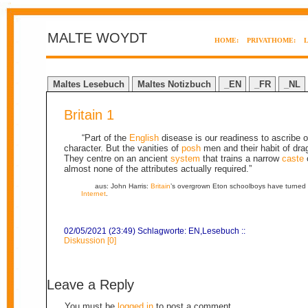
MALTE WOYDT
HOME:
PRIVATHOME:
Maltes Lesebuch
Maltes Notizbuch
_EN
_FR
_NL
Britain 1
“Part of the
English
disease is our readiness to ascribe 
character. But the vanities of
posh
men and their habit of dra
They centre on an ancient
system
that trains a narrow
caste
o
almost none of the attributes actually required.”
aus: John Harris:
Britain
’s overgrown Eton schoolboys have turned t
Internet
.
02/05/2021 (23:49) Schlagworte:
EN
,
Lesebuch
::
Diskussion [0]
Leave a Reply
You must be
logged in
to post a comment.