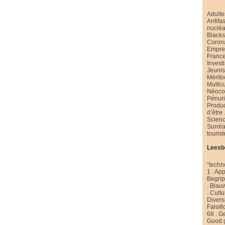
Adulte
Antifa
nucléa
Black
Coron
Emprei
Franc
Invest
Jeuni
Mérito
Multic
Néoco
Pénur
Produ
d’être
Scienc
Surré
touris
Leesb
“techn
1
.
App
Begri
.
Blau
.
Cultu
Diversi
Falsifi
68
.
Ge
Good 