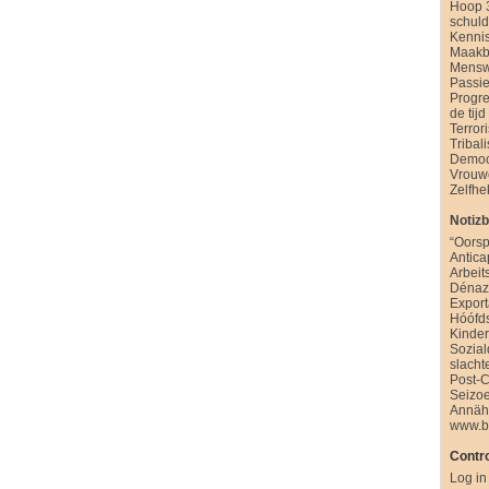
Hoop 
schul
Kenni
Maakb
Mensw
Passie
Progre
de tijd
Terror
Tribal
Democ
Vrouw
Zelfhe
Notiz
“Oorsp
Antica
Arbeit
Dénazi
Export
Hóófd
Kinde
Sozia
slacht
Post-
Seizo
Annäh
www.b
Contro
Log in