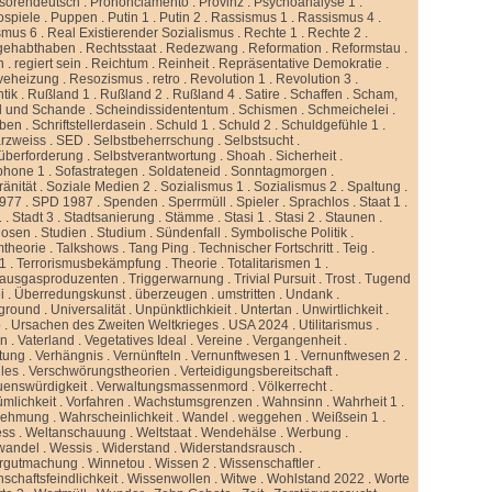
ssorendeutsch
.
Prononciamento
.
Provinz
.
Psychoanalyse 1
.
ospiele
.
Puppen
.
Putin 1
.
Putin 2
.
Rassismus 1
.
Rassismus 4
.
smus 6
.
Real Existierender Sozialismus
.
Rechte 1
.
Rechte 2
.
gehabthaben
.
Rechtsstaat
.
Redezwang
.
Reformation
.
Reformstau
.
n
.
regiert sein
.
Reichtum
.
Reinheit
.
Repräsentative Demokratie
.
veheizung
.
Resozismus
.
retro
.
Revolution 1
.
Revolution 3
.
tik
.
Rußland 1
.
Rußland 2
.
Rußland 4
.
Satire
.
Schaffen
.
Scham,
d und Schande
.
Scheindissidententum
.
Schismen
.
Schmeichelei
.
iben
.
Schriftstellerdasein
.
Schuld 1
.
Schuld 2
.
Schuldgefühle 1
.
rzweiss
.
SED
.
Selbstbeherrschung
.
Selbstsucht
.
überforderung
.
Selbstverantwortung
.
Shoah
.
Sicherheit
.
phone 1
.
Sofastrategen
.
Soldateneid
.
Sonntagmorgen
.
änität
.
Soziale Medien 2
.
Sozialismus 1
.
Sozialismus 2
.
Spaltung
.
977
.
SPD 1987
.
Spenden
.
Sperrmüll
.
Spieler
.
Sprachlos
.
Staat 1
.
1
.
Stadt 3
.
Stadtsanierung
.
Stämme
.
Stasi 1
.
Stasi 2
.
Staunen
.
dosen
.
Studien
.
Studium
.
Sündenfall
.
Symbolische Politik
.
mtheorie
.
Talkshows
.
Tang Ping
.
Technischer Fortschritt
.
Teig
.
 1
.
Terrorismusbekämpfung
.
Theorie
.
Totalitarismen 1
.
hausgasproduzenten
.
Triggerwarnung
.
Trivial Pursuit
.
Trost
.
Tugend
i
.
Überredungskunst
.
überzeugen
.
umstritten
.
Undank
.
ground
.
Universalität
.
Unpünktlichkieit
.
Untertan
.
Unwirtlichkeit
.
b
.
Ursachen des Zweiten Weltkrieges
.
USA 2024
.
Utilitarismus
.
en
.
Vaterland
.
Vegetatives Ideal
.
Vereine
.
Vergangenheit
.
tung
.
Verhängnis
.
Vernünfteln
.
Vernunftwesen 1
.
Vernunftwesen 2
.
lles
.
Verschwörungstheorien
.
Verteidigungsbereitschaft
.
uenswürdigkeit
.
Verwaltungsmassenmord
.
Völkerrecht
.
ümlichkeit
.
Vorfahren
.
Wachstumsgrenzen
.
Wahnsinn
.
Wahrheit 1
.
nehmung
.
Wahrscheinlichkeit
.
Wandel
.
weggehen
.
Weißsein 1
.
ess
.
Weltanschauung
.
Weltstaat
.
Wendehälse
.
Werbung
.
wandel
.
Wessis
.
Widerstand
.
Widerstandsrausch
.
rgutmachung
.
Winnetou
.
Wissen 2
.
Wissenschaftler
.
schaftsfeindlichkeit
.
Wissenwollen
.
Witwe
.
Wohlstand 2022
.
Worte