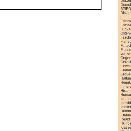
Dekons
Demokr
SPIE
Diszip
popei
Emanz
Entnaz
.
Erwa
Oster
Faschi
Flane
Fortsch
Freund
vor zw
Gegen
Gerech
Gewal
Global
Größe
Haltu
Heimk
hinter
Histor
Human
Ideolo
Indivi
Intelle
Dummh
.
Jamai
Reakt
.
Kinde
Klasse