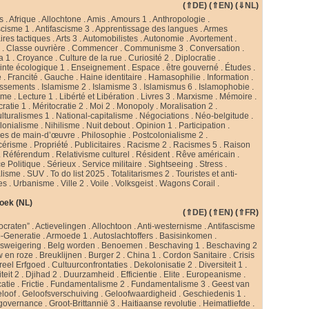
(
⇑DE
) (
⇑EN
) (
⇓NL
)
s
.
Afrique
.
Allochtone
.
Amis
.
Amours 1
.
Anthropologie
.
scisme 1
.
Antifascisme 3
.
Apprentissage des langues
.
Armes
ires tactiques
.
Arts 3
.
Automobilistes
.
Autonomie
.
Avortement
.
s
.
Classe ouvrière
.
Commencer
.
Communisme 3
.
Conversation
.
a 1
.
Croyance
.
Culture de la rue
.
Curiosité 2
.
Diplocratie
.
nte écologique 1
.
Enseignement
.
Espace
.
être gouverné
.
Études
.
e
.
Francité
.
Gauche
.
Haine identitaire
.
Hamasophilie
.
Information
.
issements
.
Islamisme 2
.
Islamisme 3
.
Islamismus 6
.
Islamophobie
.
sme
.
Lecture 1
.
Libérté et Libération
.
Livres 3
.
Marxisme
.
Mémoire
.
cratie 1
.
Méritocratie 2
.
Moi 2
.
Monopoly
.
Moralisation 2
.
ulturalismes 1
.
National-capitalisme
.
Négociations
.
Néo-belgitude
.
lonialisme
.
Nihilisme
.
Nuit debout
.
Opinion 1
.
Participation
.
ies de main-d’œuvre
.
Philosophie
.
Postcolonialisme 2
.
cérisme
.
Propriété
.
Publicitaires
.
Racisme 2
.
Racismes 5
.
Raison
.
Référendum
.
Relativisme culturel
.
Résident
.
Rêve américain
.
e Politique
.
Sérieux
.
Service militaire
.
Sightseeing
.
Stress
.
alisme
.
SUV
.
To do list 2025
.
Totalitarismes 2
.
Touristes et anti-
tes
.
Urbanisme
.
Ville 2
.
Voile
.
Volksgeist
.
Wagons Corail
.
oek (NL)
(
⇑DE
) (
⇑EN
) (
⇑FR
)
ocraten”
.
Actievelingen
.
Allochtoon
.
Anti-westernisme
.
Antifascisme
-Generatie
.
Armoede 1
.
Autoslachtoffers
.
Basisinkomen
.
psweigering
.
Belg worden
.
Benoemen
.
Beschaving 1
.
Beschaving 2
w en roze
.
Breuklijnen
.
Burger 2
.
China 1
.
Cordon Sanitaire
.
Crisis
reel Erfgoed
.
Cultuurconfrontaties
.
Dekolonisatie 2
.
Diversiteit 1
.
teit 2
.
Djihad 2
.
Duurzamheid
.
Efficientie
.
Elite
.
Europeanisme
.
catie
.
Frictie
.
Fundamentalisme 2
.
Fundamentalisme 3
.
Geest van
loof
.
Geloofsverschuiving
.
Geloofwaardigheid
.
Geschiedenis 1
.
governance
.
Groot-Brittannië 3
.
Haitiaanse revolutie
.
Heimatliefde
.