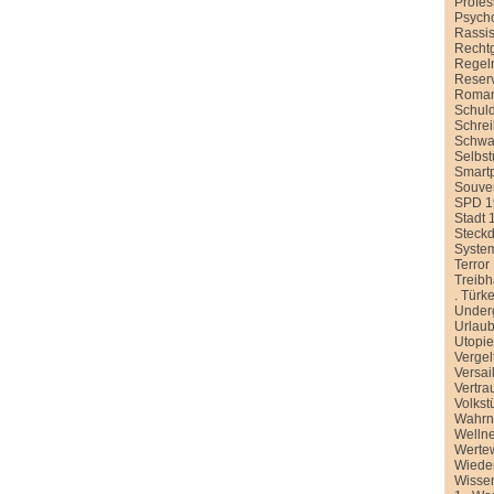
Profe
Psych
Rassi
Recht
Regel
Reser
Roman
Schul
Schre
Schwa
Selbst
Smart
Souver
SPD 1
Stadt 
Steck
Syste
Terror
Treib
.
Türke
Under
Urlau
Utopi
Vergel
Versai
Vertra
Volkst
Wahr
Welln
Werte
Wiede
Wissen