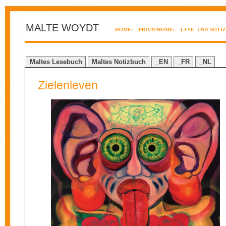
MALTE WOYDT
HOME:
PRIVATHOME:
LESE- UND NOTI
Maltes Lesebuch
Maltes Notizbuch
_EN
_FR
_NL
Zielenleven