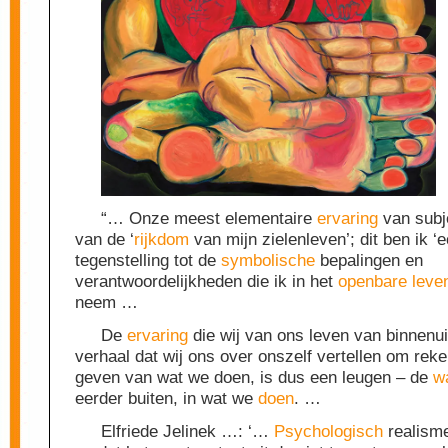
“… Onze meest elementaire
ervaring
van subje
van de ‘
rijkdom
van mijn zielenleven’; dit ben ik ‘ec
tegenstelling tot de
symbolische
bepalingen en
verantwoordelijkheden die ik in het
openbare
leve
neem …
De
ervaring
die wij van ons leven van binnenui
verhaal dat wij ons over onszelf vertellen om rek
geven van wat we doen, is dus een leugen – de
w
eerder buiten, in wat we
doen
. …
Elfriede Jelinek …: ‘…
Psychologisch
realisme