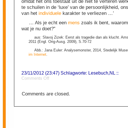
omdat het ons toestaat uit de niet te verteren werk
te schuilen in de ‘luxe’ van de persoonlijkheid, ons
van het
individuele
karakter te verliezen …’
… Als je echt een
mens
zoals ik bent, waarom
wat je nu doet?”
aus: Slavoj Zizek: Eerst als tragedie dan als klucht. A
2011 (Engl. Orig-Ausg. 2009), S.70-72
Abb.: Jana Euler: Analysemonster, 2014, Stedelijk Mu
im Internet
.
23/11/2012 (23:47) Schlagworte:
Lesebuch
,
NL
::
on
Comments Off
Zielenleven
Comments are closed.