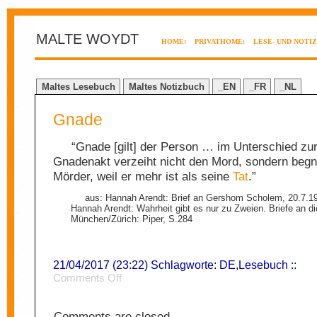
MALTE WOYDT
HOME:
PRIVATHOME:
LESE- UND NOTI
Maltes Lesebuch
Maltes Notizbuch
_EN
_FR
_NL
Gnade
“Gnade [gilt] der Person … im Unterschied zur
Gnadenakt verzeiht nicht den Mord, sondern begn
Mörder, weil er mehr ist als seine
Tat
.”
aus: Hannah Arendt: Brief an Gershom Scholem, 20.7.196
Hannah Arendt: Wahrheit gibt es nur zu Zweien. Briefe an d
München/Zürich: Piper, S.284
21/04/2017 (23:22) Schlagworte:
DE
,
Lesebuch
::
on
Comments Off
Gnade
Comments are closed.