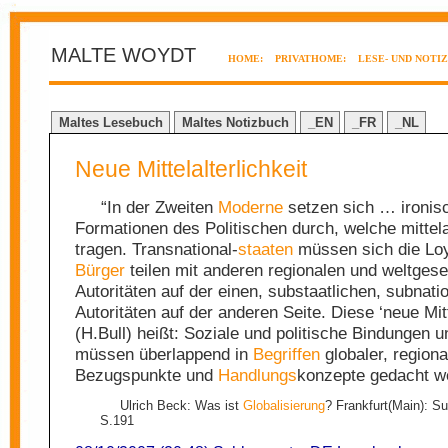
MALTE WOYDT
HOME:
PRIVATHOME:
LESE- UND NOTI
Maltes Lesebuch
Maltes Notizbuch
_EN
_FR
_NL
Neue Mittelalterlichkeit
“In der Zweiten
Moderne
setzen sich … ironis
Formationen des Politischen durch, welche mittela
tragen. Transnational-
staaten
müssen sich die Loya
Bürger
teilen mit anderen regionalen und weltgese
Autoritäten auf der einen, substaatlichen, subnati
Autoritäten auf der anderen Seite. Diese ‘neue Mitte
(H.Bull) heißt: Soziale und politische Bindungen u
müssen überlappend in
Begriffen
globaler, regiona
Bezugspunkte und
Handlungs
konzepte gedacht w
Ulrich Beck: Was ist
Globalisierung
? Frankfurt(Main): S
S.191