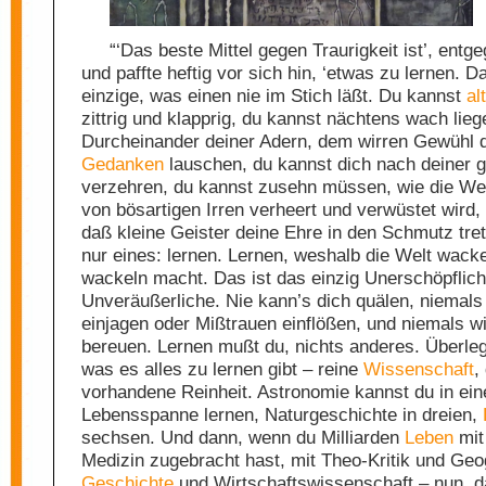
“‘Das beste Mittel gegen Traurigkeit ist’, entg
und paffte heftig vor sich hin, ‘etwas zu lernen. D
einzige, was einen nie im Stich läßt. Du kannst
alt
zittrig und klapprig, du kannst nächtens wach lie
Durcheinander deiner Adern, dem wirren Gewühl 
Gedanken
lauschen, du kannst dich nach deiner 
verzehren, du kannst zusehn müssen, wie die Wel
von bösartigen Irren verheert und verwüstet wird,
daß kleine Geister deine Ehre in den Schmutz tret
nur eines: lernen. Lernen, weshalb die Welt wacke
wackeln macht. Das ist das einzig Unerschöpflich
Unveräußerliche. Nie kann’s dich quälen, niemals 
einjagen oder Mißtrauen einflößen, und niemals wi
bereuen. Lernen mußt du, nichts anderes. Überle
was es alles zu lernen gibt – reine
Wissenschaft
,
vorhandene Reinheit. Astronomie kannst du in ein
Lebensspanne lernen, Naturgeschichte in dreien,
sechsen. Und dann, wenn du Milliarden
Leben
mit
Medizin zugebracht hast, mit Theo-Kritik und Geo
Geschichte
und Wirtschaftswissenschaft – nun, d