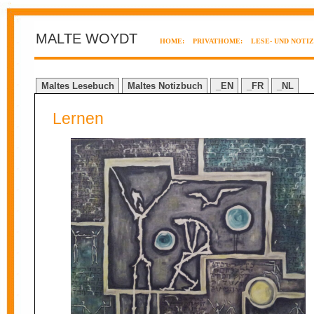
MALTE WOYDT
HOME:
PRIVATHOME:
LESE- UND NOTI
Maltes Lesebuch
Maltes Notizbuch
_EN
_FR
_NL
Lernen