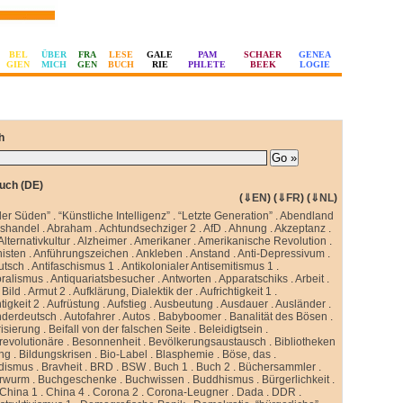
BEL
ÜBER
FRA
LESE
GALE
PAM
SCHAER
GENEA
GIEN
MICH
GEN
BUCH
RIE
PHLETE
BEEK
LOGIE
h
uch (DE)
(
⇓EN
) (
⇓FR
) (
⇓NL
)
ler Süden”
.
“Künstliche Intelligenz”
.
“Letzte Generation”
.
Abendland
sshandel
.
Abraham
.
Achtundsechziger 2
.
AfD
.
Ahnung
.
Akzeptanz
.
Alternativkultur
.
Alzheimer
.
Amerikaner
.
Amerikanische Revolution
.
isten
.
Anführungszeichen
.
Ankleben
.
Anstand
.
Anti-Depressivum
.
utsch
.
Antifaschismus 1
.
Antikolonialer Antisemitismus 1
.
oralismus
.
Antiquariatsbesucher
.
Antworten
.
Apparatschiks
.
Arbeit
.
Bild
.
Armut 2
.
Aufklärung, Dialektik der
.
Aufrichtigkeit 1
.
tigkeit 2
.
Aufrüstung
.
Aufstieg
.
Ausbeutung
.
Ausdauer
.
Ausländer
.
nderdeutsch
.
Autofahrer
.
Autos
.
Babyboomer
.
Banalität des Bösen
.
isierung
.
Beifall von der falschen Seite
.
Beleidigtsein
.
revolutionäre
.
Besonnenheit
.
Bevölkerungsaustausch
.
Bibliotheken
ung
.
Bildungskrisen
.
Bio-Label
.
Blasphemie
.
Böse, das
.
idismus
.
Bravheit
.
BRD
.
BSW
.
Buch 1
.
Buch 2
.
Büchersammler
.
rwurm
.
Buchgeschenke
.
Buchwissen
.
Buddhismus
.
Bürgerlichkeit
.
China 1
.
China 4
.
Corona 2
.
Corona-Leugner
.
Dada
.
DDR
.