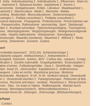
3
.
India
.
Individualisering 2
.
Individualisme 1
.
Influencers
.
Islam en
d
.
Islamisme 5
.
Italiaanse keuken
.
kapitalisme 2
.
Kennis 1
.
seconomie
.
Kerkgebouwen
.
Kritiek
.
Literatuur
.
Maakbaarheid 1
.
aarheid 2
.
Machocultuur
.
Markt 1
.
Marxisme
.
Mekka
.
ording
.
Moderniteit
.
Monoculturalisme
.
Ondernemingszin
.
velingen 1
.
Politiek-correctheid 1
.
Politieke correctheid 2
.
ssieve depressie
.
Propaganda
.
Protectionisme
.
Provincialisme van
.
Rampencultus
.
Rationalisme
.
sponsachtig
.
Sport
.
Stadsjeugd
.
isten 3
.
thuistaal-schooltaal
.
Tijdsvermengvuldiging
.
Traumaporno
.
isme
.
Verenigingsleven
.
Vergrijzingsleugen
.
Vertegenwoordigende
ratie
.
Vlaams nationalisme
.
Volwassenen
.
Vooruitgang 4
.
eneducatie
.
Waarden (westerse)
.
Waarheid 2
.
Witheid 2
.
Woke
.
keling
.
Zielenleven
.
Zooïsme
.
Zusters
.
buch
ronkelijke bewoners”
.
2015 (nl)
.
Achtundsechziger 1
.
pitalisme vulgaire
.
Antifaschismus 2
.
Antisemitisme 2
.
slosigkeit
.
Asianism
.
autolos
.
BHV
.
Carfree day
.
casques
.
Congo
.
fication 1
.
Double nationalité
.
Drugskapitalisten
.
Emancipation 3
.
ation d’armes
.
Fußballergehälter
.
Gaza 1
.
Gentrificatie
.
Habgier
.
stad
.
Israel 24
.
Jahreszeiten
.
Kapitalismus 2
.
Katholizismus
.
rwagens
.
Links en rechts
.
Macédoine grecque
.
Moderne
ldemokratie
.
Muntpunt
.
N-VA
.
N-VA
.
Northern Ireland
.
Onverdoofd
en 1
.
Onverdoofd slachten 2
.
Parteigründungen
.
Piétonnier (à Bxl)
.
Corona
.
Racisme anti-blanc
.
randtaal
.
Rassismus 3
.
Révanchisme
.
enen
.
Tabu
.
Un imam à l’église
.
Waffenexporte
.
Wandel durch
erung
.
Wereldgeschiedenis
.
Wirtschaftsliberalismus 1
.
ruessel-forum.de
.
Zeitungen
.
Zivilcourage
.
[Wortsammlungen]
.
l Panel
.
Contact
.