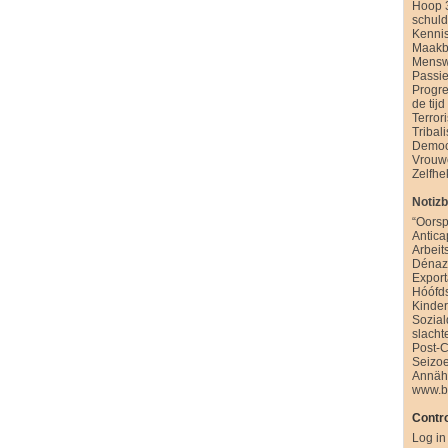
Hoop 
schul
Kenni
Maakb
Mensw
Passie
Progre
de tijd
Terror
Tribal
Democ
Vrouw
Zelfhe
Notiz
“Oorsp
Antica
Arbeit
Dénazi
Export
Hóófd
Kinde
Sozia
slacht
Post-
Seizo
Annäh
www.b
Contro
Log in