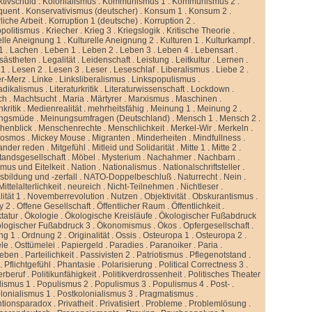
ktivschuld
.
Kolonialismus
.
Kommunismus 1
.
Kommunismus 2
.
quent
.
Konservativismus (deutscher)
.
Konsum 1
.
Konsum 2
.
liche Arbeit
.
Korruption 1 (deutsche)
.
Korruption 2
.
politismus
.
Kriecher
.
Krieg 3
.
Kriegslogik
.
Kritische Theorie
.
elle Aneignung 1
.
Kulturelle Aneignung 2
.
Kulturen 1
.
Kulturkampf
.
1
.
Lachen
.
Leben 1
.
Leben 2
.
Leben 3
.
Leben 4
.
Lebensart
.
sästheten
.
Legalität
.
Leidenschaft
.
Leistung
.
Leitkultur
.
Lernen
.
 1
.
Lesen 2
.
Lesen 3
.
Leser
.
Leseschlaf
.
Liberalismus
.
Liebe 2
.
er-Merz
.
Linke
.
Linksliberalismus
.
Linkspopulismus
.
adikalismus
.
Literaturkritik
.
Literaturwissenschaft
.
Lockdown
.
ch
.
Machtsucht
.
Maria
.
Märtyrer
.
Marxismus
.
Maschinen
.
kritik
.
Medienrealität
.
mehrheitsfähig
.
Meinung 1
.
Meinung 2
.
ngsmüde
.
Meinungsumfragen (Deutschland)
.
Mensch 1
.
Mensch 2
.
henblick
.
Menschenrechte
.
Menschlichkeit
.
Merkel-Wir
.
Merkeln
.
kosmos
.
Mickey Mouse
.
Migranten
.
Minderheiten
.
Mindfullness
.
ander reden
.
Mitgefühl
.
Mitleid und Solidarität
.
Mitte 1
.
Mitte 2
.
standsgesellschaft
.
Möbel
.
Mysterium
.
Nachahmer
.
Nachbarn
.
mus und Eitelkeit
.
Nation
.
Nationalismus
.
Nationalschriftsteller
.
sbildung und -zerfall
.
NATO-Doppelbeschluß
.
Naturrecht
.
Nein
.
ittelalterlichkeit
.
neureich
.
Nicht-Teilnehmen
.
Nichtleser
.
ität 1
.
Novemberrevolution
.
Nutzen
.
Objektivität
.
Obskurantismus
.
y 2
.
Offene Gesellschaft
.
Öffentlicher Raum
.
Öffentlichkeit
.
tatur
.
Ökologie
.
Ökologische Kreisläufe
.
Ökologischer Fußabdruck
logischer Fußabdruck 3
.
Ökonomismus
.
Ökos
.
Opfergesellschaft
.
ng 1
.
Ordnung 2
.
Originalität
.
Ossis
.
Osteuropa 1
.
Osteuropa 2
.
ele
.
Osttümelei
.
Papiergeld
.
Paradies
.
Paranoiker
.
Paria
.
leben
.
Parteilichkeit
.
Passivisten 2
.
Patriotismus
.
Pflegenotstand
.
.
Pflichtgefühl
.
Phantasie
.
Polarisierung
.
Political Correctness 3
.
kerberuf
.
Politikunfähigkeit
.
Politikverdrossenheit
.
Politisches Theater
lismus 1
.
Populismus 2
.
Populismus 3
.
Populismus 4
.
Post-
.
lonialismus 1
.
Postkolonialismus 3
.
Pragmatismus
.
ntionsparadox
.
Privatheit
.
Privatisiert
.
Probleme
.
Problemlösung
.