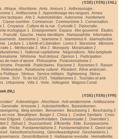
(
⇑DE
) (
⇑EN
) (
⇓NL
)
s
.
Afrique
.
Allochtone
.
Amis
.
Amours 1
.
Anthropologie
.
scisme 1
.
Antifascisme 3
.
Apprentissage des langues
.
Armes
ires tactiques
.
Arts 3
.
Automobilistes
.
Autonomie
.
Avortement
.
s
.
Classe ouvrière
.
Commencer
.
Communisme 3
.
Conversation
.
a 1
.
Croyance
.
Culture de la rue
.
Curiosité 2
.
Diplocratie
.
nte écologique 1
.
Enseignement
.
Espace
.
être gouverné
.
Études
.
e
.
Francité
.
Gauche
.
Haine identitaire
.
Hamasophilie
.
Information
.
issements
.
Islamisme 2
.
Islamisme 3
.
Islamismus 6
.
Islamophobie
.
sme
.
Lecture 1
.
Libérté et Libération
.
Livres 3
.
Marxisme
.
Mémoire
.
cratie 1
.
Méritocratie 2
.
Moi 2
.
Monopoly
.
Moralisation 2
.
ulturalismes 1
.
National-capitalisme
.
Négociations
.
Néo-belgitude
.
lonialisme
.
Nihilisme
.
Nuit debout
.
Opinion 1
.
Participation
.
ies de main-d’œuvre
.
Philosophie
.
Postcolonialisme 2
.
cérisme
.
Propriété
.
Publicitaires
.
Racisme 2
.
Racismes 5
.
Raison
.
Référendum
.
Relativisme culturel
.
Résident
.
Rêve américain
.
e Politique
.
Sérieux
.
Service militaire
.
Sightseeing
.
Stress
.
alisme
.
SUV
.
To do list 2025
.
Totalitarismes 2
.
Touristes et anti-
tes
.
Urbanisme
.
Ville 2
.
Voile
.
Volksgeist
.
Wagons Corail
.
oek (NL)
(
⇑DE
) (
⇑EN
) (
⇑FR
)
ocraten”
.
Actievelingen
.
Allochtoon
.
Anti-westernisme
.
Antifascisme
-Generatie
.
Armoede 1
.
Autoslachtoffers
.
Basisinkomen
.
psweigering
.
Belg worden
.
Benoemen
.
Beschaving 1
.
Beschaving 2
w en roze
.
Breuklijnen
.
Burger 2
.
China 1
.
Cordon Sanitaire
.
Crisis
reel Erfgoed
.
Cultuurconfrontaties
.
Dekolonisatie 2
.
Diversiteit 1
.
teit 2
.
Djihad 2
.
Duurzamheid
.
Efficientie
.
Elite
.
Europeanisme
.
catie
.
Frictie
.
Fundamentalisme 2
.
Fundamentalisme 3
.
Geest van
loof
.
Geloofsverschuiving
.
Geloofwaardigheid
.
Geschiedenis 1
.
governance
.
Groot-Brittannië 3
.
Haitiaanse revolutie
.
Heimatliefde
.