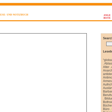
LESE- UND NOTIZBUCH
ANGE
BOTE
Searc
Leseb
“globa
.
Abla
Alter
.
Anarch
antide
Antim
Armes 
Aufrich
Auslä
Barbar
Berufs
.
Bild
Boths
Büche
Büro
.