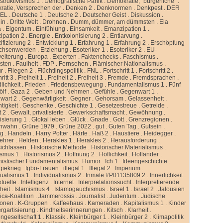
truktivismus 1
.
Demografische Panik
.
Demokratie, “bürgerliche”
.
atie, Versprechen der
.
Denken 2
.
Denknormen
.
Denkpest
.
DER
GEL
.
Deutsche 1
.
Deutsche 2
.
Deutscher Geist
.
Diskussion
.
lin
.
Dritte Welt
.
Drohnen
.
Dumm, dümmer, am dümmsten
.
Eia
a
.
Eigentum
.
Einfühlung
.
Einsamkeit
.
Emanzipation 1
.
ipation 2
.
Energie
.
Entkolonisierung 2
.
Entlarvung
.
ifizierung 2
.
Entwicklung 1
.
Erfahrung 1
.
Erfahrung 2
.
Erschöpfung
chsenwerden
.
Erziehung
.
Esoteriker 1
.
Esoteriker 2
.
EU-
weiterung
.
Europa
.
Experten
.
Faktenchecks
.
Faschismus
.
sten
.
Faulheit
.
FDP
.
Fernsehen
.
Flämischer Nationalismus
.
ur
.
Fliegen 2
.
Flüchtlingspolitik
.
FNL
.
Fortschritt 1
.
Fortschritt 2
.
ritt 3
.
Freiheit 1
.
Freiheit 2
.
Freiheit 3
.
Fremde
.
Fremdsprachen
.
lichkeit
.
Frieden
.
Friedensbewegung
.
Fundamentalismus 1
.
Fünf
ölf
.
Gaza 2
.
Geben und Nehmen
.
Gefühle
.
Gegenwart 1
.
wart 2
.
Gegenwärtigkeit
.
Gegner
.
Gehorsam
.
Gelassenheit
.
tigkeit
.
Geschenke
.
Geschichte 1
.
Gesetzestreue
.
Getreide
.
t 2
.
Gewalt, privatisierte
.
Gewerkschaftsmacht
.
Gewöhnung
.
isierung 1
.
Glokal leben
.
Glück
.
Gnade
.
Gott
.
Grenzregionen
.
nwahn
.
Grüne 1979
.
Grüne 2022
.
gut
.
Guten Tag
.
Gutsein
.
ng
.
Handeln
.
Harry Potter
.
Härte
.
Haß 2
.
Haustiere
.
Heidegger
.
ehrer
.
Helden
.
Herakles 1
.
Herakles 2
.
Herausforderung
.
sichlassen
.
Historische Methode
.
Historischer Materialismus
.
ismus 1
.
Historismus 2
.
Hoffnung 2
.
Höflichkeit
.
Holländer
.
istischer Fundamentalismus
.
Humor
.
Ich 1
.
Ideengeschichte
.
giekrieg
.
Igbo-Frauen
.
illegal 1
.
Illegal 2
.
Imperium
.
dualismus 1
.
Individualismus 2
.
Inmate #P01135809 2
.
Innerlichkeit
.
ktuelle
.
Intelligenz
.
Internet
.
Interpretationssucht
.
Interpretierende
eit
.
Islamismus 4
.
Islamogauchismus
.
Israel 1
.
Israel 2
.
Jalousien
ca-Koalition
.
Jammerossis
.
Journalist
.
Judentum
.
Jüdische
ionen
.
K-Gruppen
.
Kaffeehaus
.
Kameraden
.
Kapitalismus 1
.
Kinder
rgartisierung
.
Kindheitserinnerungen
.
Kitsch
.
Klarheit
.
ngesellschaft 1
.
Klassik
.
Kleinbürger 1
.
Kleinbürger 2
.
Klimapolitik