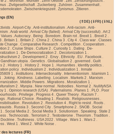
te 2
.
Wortmüll
.
Wunder
.
Zehn Gebote
.
Zeit
.
Zerstörungssucht
.
smus
.
Zivilgesellschaft
.
Zuckerberg
.
Zuhören
.
Zusammenhalt
.
sdemokraten
.
Zwischenkriegszeit
.
Zynismus
.
Zitieren .
ngs (EN)
(
⇑DE
) (
⇓FR
) (
⇓NL
)
ctivists
.
Airport-City
.
Anti-institutionalism
.
Anti-racism
.
Anti-
rnism
.
Arab world
.
Arrival City (failed)
.
Arrival City (successful)
.
Art 2
 Values
.
Autocracy
.
Being
.
Boredom
.
Brain rot
.
Brexit 1
.
Brexit 2
.
 3
.
Britain 1
.
Britain 2
.
China 2
.
China 3
.
City 4
.
Class war
.
Classes
ate Change
.
Comparative Research
.
Competition
.
Cooperatism
.
tion 2
.
Cruise Ships
.
Culture 2
.
Curiosity 1
.
Dating
.
De-
atization 1
.
De-Democratization 2
.
Decolonization 1
.
tructivism 2
.
Development 2
.
Envy
.
Ethnicity
.
EU
.
Facebook
.
.
Gandhian utopia
.
Genetics
.
Globalisation 2
.
governed
.
Guilt
gs 2
.
History 1
.
History 2
.
Hope 1
.
Humanities
.
Identity politics
.
ation policy
.
Individualism 2
.
Individualization 1
.
Inmate
35809 1
.
Institutions
.
Intersectionality
.
Interventionism
.
Islamism 1
.
1
.
Joking
.
Kindness
.
Labelling
.
Localism
.
Markets 2
.
Marxism
.
rranization
.
Middle Powers
.
Migrations
.
Moralization 1
.
ulturalism 2
.
Myopia
.
New normal
.
Nobodies
.
Normal 2
.
NullifyNSA
py 1
.
Opinion research (USA)
.
Paternalisms
.
Planes 1
.
PLO
.
Poor
bourhoods
.
Privilege
.
Progress 4
.
Queer Theory
.
Racism 7
.
ngs
.
Rational Choice
.
Reading 1
.
Realists
.
Religiousnesses
.
sibilisation
.
Revolution 2
.
Revolution 4
.
Right to resist
.
Roots
.
eauists
.
Russia 3
.
Second City
.
Smartphone 2
.
SNOB
.
Social
 1
.
Social Media 2
.
Social Media 3
.
Solutionism
.
Speaking
.
State 2
less
.
Technocrats
.
Terrorism 2
.
Testosterone
.
Theorism
.
Tradition
.
 Doctrine
.
Truthiness
.
USA 2022
.
Village
.
Wars 1
.
Wars 2
.
ess
.
West 1
.
West 2
.
White Noise
.
 des lectures (FR)