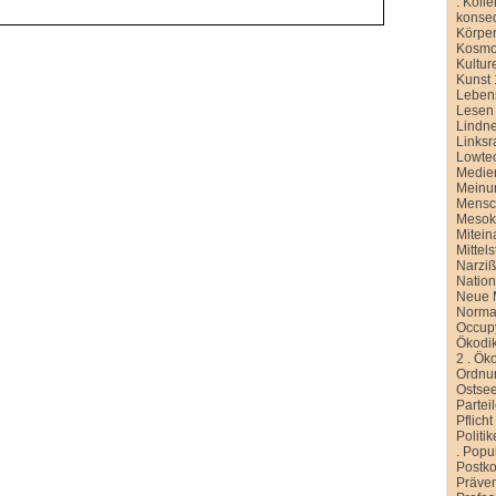
.
Kolle
konse
Körper
Kosmo
Kultur
Kunst 
Leben
Lesen
Lindn
Linksr
Lowte
Medien
Meinu
Mensc
Meso
Mitein
Mittel
Narziß
Nation
Neue M
Normal
Occup
Ökodik
2
.
Öko
Ordnu
Ostse
Partei
Pflicht
Politi
.
Popu
Postko
Präve