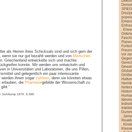
Dekons
Demokr
SPIE
Diszip
popei
Emanz
Entnaz
.
Erwa
Oster
Faschi
Flane
Fortsch
Freund
er als Herren ihres Schicksals sind und sich gern der
vor zw
n, wenn sie nur gut bezahlt werden und von
Menschen
Gegen
n. Griechenland entwickelte sich und machte
Gerech
urückgreifen konnte. Wir werden uns entwickeln und
Gewal
aven in Universitäten und Laboratorien, die uns Pillen,
Global
smittel und gelegentlich ein paar interessante
Größe
ir werden ihnen sogar
zuhören
, denn sie könnten etwas
Haltu
t erlauben, die
Phantasie
gebilde der Wissenschaft zu
Heimk
 gibt.”
hinter
Histor
): Suhrkamp 1976, S.398.
Human
Ideolo
Indivi
Intelle
Dummh
.
Jamai
Reakt
.
Kinde
Klasse