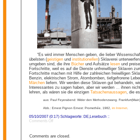
“Es wird immer Menschen geben, die lieber Wissenschaftl
übelsten (
geistigen
und
institutionellen
) Sklaverei unterwerfe
umgeben sind, die ihre
Bücher
und Aufsätze
lesen
und preise
Fortschritte
, weil es auf die Dienste unfreiwilliger Sklaven z
Fortschritte machen mit Hilfe der zahlreichen freiwilligen Skl
Benzin, elektrischen Strom, Atombomben, tiefgefrorene Leben
Märchen
liefern. Wir werden diese Sklaven gut behandeln, w
Interessantes zu sagen haben, aber wir werden … ihnen nich
lehren, als wären sie die einzigen
Tatsachenaussagen
, die es
aus: Paul Feyerabend: Wider den Methodenzwang. Frankfurt(Main
Abb.: Ernest Pignon Ernest: Promethée, 1982,
im Internet
.
05/10/2007 (0:17) Schlagworte:
DE
,
Lesebuch
::
on
Comments Off
Wissenschaftler
Comments are closed.