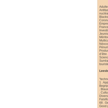
Adulte
Antifa
nucléa
Black
Coron
Emprei
Franc
Invest
Jeuni
Mérito
Multic
Néoco
Pénur
Produ
d’être
Scienc
Surré
touris
Leesb
“techn
1
.
App
Begri
.
Blau
.
Cultu
Diversi
Falsifi
68
.
Ge
Good 