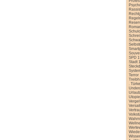
Profe
Psych
Rassi
Recht
Regel
Reser
Roman
Schul
Schre
Schwa
Selbst
Smart
Souver
SPD 1
Stadt 
Steck
Syste
Terror
Treib
.
Türke
Under
Urlau
Utopi
Vergel
Versai
Vertra
Volkst
Wahr
Welln
Werte
Wiede
Wissen