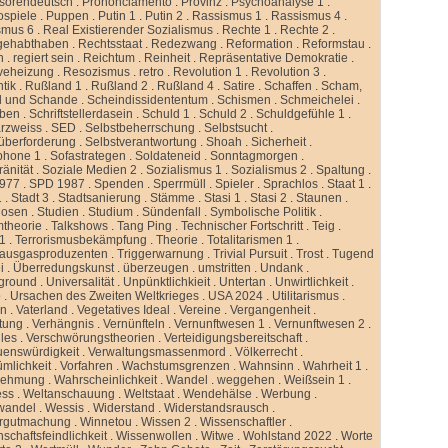
ssorendeutsch
.
Prononciamento
.
Provinz
.
Psychoanalyse 1
.
ospiele
.
Puppen
.
Putin 1
.
Putin 2
.
Rassismus 1
.
Rassismus 4
.
smus 6
.
Real Existierender Sozialismus
.
Rechte 1
.
Rechte 2
.
gehabthaben
.
Rechtsstaat
.
Redezwang
.
Reformation
.
Reformstau
.
n
.
regiert sein
.
Reichtum
.
Reinheit
.
Repräsentative Demokratie
.
veheizung
.
Resozismus
.
retro
.
Revolution 1
.
Revolution 3
.
tik
.
Rußland 1
.
Rußland 2
.
Rußland 4
.
Satire
.
Schaffen
.
Scham,
d und Schande
.
Scheindissidententum
.
Schismen
.
Schmeichelei
.
iben
.
Schriftstellerdasein
.
Schuld 1
.
Schuld 2
.
Schuldgefühle 1
.
rzweiss
.
SED
.
Selbstbeherrschung
.
Selbstsucht
.
überforderung
.
Selbstverantwortung
.
Shoah
.
Sicherheit
.
phone 1
.
Sofastrategen
.
Soldateneid
.
Sonntagmorgen
.
änität
.
Soziale Medien 2
.
Sozialismus 1
.
Sozialismus 2
.
Spaltung
.
977
.
SPD 1987
.
Spenden
.
Sperrmüll
.
Spieler
.
Sprachlos
.
Staat 1
.
1
.
Stadt 3
.
Stadtsanierung
.
Stämme
.
Stasi 1
.
Stasi 2
.
Staunen
.
dosen
.
Studien
.
Studium
.
Sündenfall
.
Symbolische Politik
.
mtheorie
.
Talkshows
.
Tang Ping
.
Technischer Fortschritt
.
Teig
.
 1
.
Terrorismusbekämpfung
.
Theorie
.
Totalitarismen 1
.
hausgasproduzenten
.
Triggerwarnung
.
Trivial Pursuit
.
Trost
.
Tugend
i
.
Überredungskunst
.
überzeugen
.
umstritten
.
Undank
.
ground
.
Universalität
.
Unpünktlichkieit
.
Untertan
.
Unwirtlichkeit
.
b
.
Ursachen des Zweiten Weltkrieges
.
USA 2024
.
Utilitarismus
.
en
.
Vaterland
.
Vegetatives Ideal
.
Vereine
.
Vergangenheit
.
tung
.
Verhängnis
.
Vernünfteln
.
Vernunftwesen 1
.
Vernunftwesen 2
.
lles
.
Verschwörungstheorien
.
Verteidigungsbereitschaft
.
uenswürdigkeit
.
Verwaltungsmassenmord
.
Völkerrecht
.
ümlichkeit
.
Vorfahren
.
Wachstumsgrenzen
.
Wahnsinn
.
Wahrheit 1
.
nehmung
.
Wahrscheinlichkeit
.
Wandel
.
weggehen
.
Weißsein 1
.
ess
.
Weltanschauung
.
Weltstaat
.
Wendehälse
.
Werbung
.
wandel
.
Wessis
.
Widerstand
.
Widerstandsrausch
.
rgutmachung
.
Winnetou
.
Wissen 2
.
Wissenschaftler
.
schaftsfeindlichkeit
.
Wissenwollen
.
Witwe
.
Wohlstand 2022
.
Worte