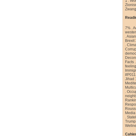
1
.
Wor
Zioni
Zwang
Readi
7%
.
A
weste
.
Asian
Brexit
.
Clim
Corrup
democr
Decons
Facts
feelin
Immigr
#P011
Jihad 
Medite
Multic
.
Occu
neigh
Ranki
Respon
Rouss
Media
.
State
Trump
Welln
Cahier