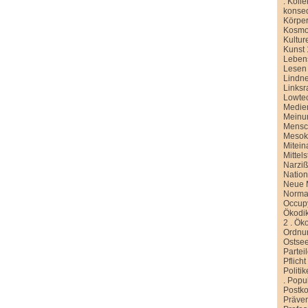
.
Kolle
konse
Körper
Kosmo
Kultur
Kunst 
Leben
Lesen
Lindn
Linksr
Lowte
Medien
Meinu
Mensc
Meso
Mitein
Mittel
Narziß
Nation
Neue M
Normal
Occup
Ökodik
2
.
Öko
Ordnu
Ostse
Partei
Pflicht
Politi
.
Popu
Postko
Präve