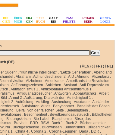
BEL
ÜBER
FRA
LESE
GALE
PAM
SCHAER
GENEA
GIEN
MICH
GEN
BUCH
RIE
PHLETE
BEEK
LOGIE
h
uch (DE)
(
⇓EN
) (
⇓FR
) (
⇓NL
)
ler Süden”
.
“Künstliche Intelligenz”
.
“Letzte Generation”
.
Abendland
sshandel
.
Abraham
.
Achtundsechziger 2
.
AfD
.
Ahnung
.
Akzeptanz
.
Alternativkultur
.
Alzheimer
.
Amerikaner
.
Amerikanische Revolution
.
isten
.
Anführungszeichen
.
Ankleben
.
Anstand
.
Anti-Depressivum
.
utsch
.
Antifaschismus 1
.
Antikolonialer Antisemitismus 1
.
oralismus
.
Antiquariatsbesucher
.
Antworten
.
Apparatschiks
.
Arbeit
.
Bild
.
Armut 2
.
Aufklärung, Dialektik der
.
Aufrichtigkeit 1
.
tigkeit 2
.
Aufrüstung
.
Aufstieg
.
Ausbeutung
.
Ausdauer
.
Ausländer
.
nderdeutsch
.
Autofahrer
.
Autos
.
Babyboomer
.
Banalität des Bösen
.
isierung
.
Beifall von der falschen Seite
.
Beleidigtsein
.
revolutionäre
.
Besonnenheit
.
Bevölkerungsaustausch
.
Bibliotheken
ung
.
Bildungskrisen
.
Bio-Label
.
Blasphemie
.
Böse, das
.
idismus
.
Bravheit
.
BRD
.
BSW
.
Buch 1
.
Buch 2
.
Büchersammler
.
rwurm
.
Buchgeschenke
.
Buchwissen
.
Buddhismus
.
Bürgerlichkeit
.
China 1
.
China 4
.
Corona 2
.
Corona-Leugner
.
Dada
.
DDR
.