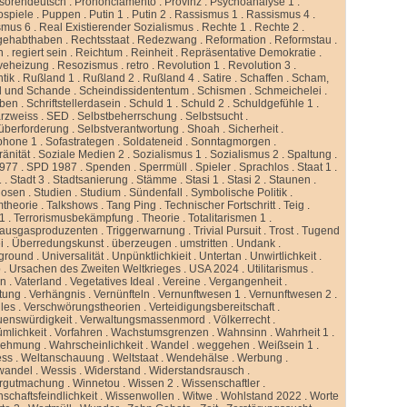
ssorendeutsch
.
Prononciamento
.
Provinz
.
Psychoanalyse 1
.
ospiele
.
Puppen
.
Putin 1
.
Putin 2
.
Rassismus 1
.
Rassismus 4
.
smus 6
.
Real Existierender Sozialismus
.
Rechte 1
.
Rechte 2
.
gehabthaben
.
Rechtsstaat
.
Redezwang
.
Reformation
.
Reformstau
.
n
.
regiert sein
.
Reichtum
.
Reinheit
.
Repräsentative Demokratie
.
veheizung
.
Resozismus
.
retro
.
Revolution 1
.
Revolution 3
.
tik
.
Rußland 1
.
Rußland 2
.
Rußland 4
.
Satire
.
Schaffen
.
Scham,
d und Schande
.
Scheindissidententum
.
Schismen
.
Schmeichelei
.
iben
.
Schriftstellerdasein
.
Schuld 1
.
Schuld 2
.
Schuldgefühle 1
.
rzweiss
.
SED
.
Selbstbeherrschung
.
Selbstsucht
.
überforderung
.
Selbstverantwortung
.
Shoah
.
Sicherheit
.
phone 1
.
Sofastrategen
.
Soldateneid
.
Sonntagmorgen
.
änität
.
Soziale Medien 2
.
Sozialismus 1
.
Sozialismus 2
.
Spaltung
.
977
.
SPD 1987
.
Spenden
.
Sperrmüll
.
Spieler
.
Sprachlos
.
Staat 1
.
1
.
Stadt 3
.
Stadtsanierung
.
Stämme
.
Stasi 1
.
Stasi 2
.
Staunen
.
dosen
.
Studien
.
Studium
.
Sündenfall
.
Symbolische Politik
.
mtheorie
.
Talkshows
.
Tang Ping
.
Technischer Fortschritt
.
Teig
.
 1
.
Terrorismusbekämpfung
.
Theorie
.
Totalitarismen 1
.
hausgasproduzenten
.
Triggerwarnung
.
Trivial Pursuit
.
Trost
.
Tugend
i
.
Überredungskunst
.
überzeugen
.
umstritten
.
Undank
.
ground
.
Universalität
.
Unpünktlichkieit
.
Untertan
.
Unwirtlichkeit
.
b
.
Ursachen des Zweiten Weltkrieges
.
USA 2024
.
Utilitarismus
.
en
.
Vaterland
.
Vegetatives Ideal
.
Vereine
.
Vergangenheit
.
tung
.
Verhängnis
.
Vernünfteln
.
Vernunftwesen 1
.
Vernunftwesen 2
.
lles
.
Verschwörungstheorien
.
Verteidigungsbereitschaft
.
uenswürdigkeit
.
Verwaltungsmassenmord
.
Völkerrecht
.
ümlichkeit
.
Vorfahren
.
Wachstumsgrenzen
.
Wahnsinn
.
Wahrheit 1
.
nehmung
.
Wahrscheinlichkeit
.
Wandel
.
weggehen
.
Weißsein 1
.
ess
.
Weltanschauung
.
Weltstaat
.
Wendehälse
.
Werbung
.
wandel
.
Wessis
.
Widerstand
.
Widerstandsrausch
.
rgutmachung
.
Winnetou
.
Wissen 2
.
Wissenschaftler
.
schaftsfeindlichkeit
.
Wissenwollen
.
Witwe
.
Wohlstand 2022
.
Worte