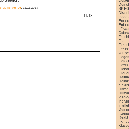
 de anderen.”
Dekons
Demokr
WereldMorgen.be
, 21.11.2013
SPIE
Diszip
11/13
popei
Emanz
Entnaz
.
Erwa
Oster
Faschi
Flane
Fortsch
Freund
vor zw
Gegen
Gerech
Gewal
Global
Größe
Haltu
Heimk
hinter
Histor
Human
Ideolo
Indivi
Intelle
Dummh
.
Jamai
Reakt
.
Kinde
Klasse