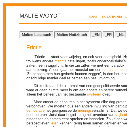
MALTE WOYDT
HOME:
PRIVATHOME:
Maltes Lesebuch
Maltes Notizbuch
_EN
_FR
_NL
Frictie
“Frictie … staat voor wrijving, en ook voor onenigheid. H
trouwens andere
machts
instellingen, zoals onderzoekslabo’s
zaken, een zwijgplicht. In die zin zitten we met een paradox.
samenleving. Alleen gaat het meestal om een
romantische
in
‘Ze hebben toch hun gedacht kunnen zeggen’, is dan het mot
onschuldige manier deel te nemen aan besluitvorming.
Dit is uiteraard de uitkomst van een gedepolitiseerde s
waar er geen ruimte meer is om een andere en betere samenlev
alleen het beheer van het bestaande
systeem
over.
Maar omdat de scheuren in het systeem elke dag groter
veroorloven. We moeten dus een andere invulling van partici
democratie
het georganiseerde
menings
verschil is. Dat we d
confronteren. Juist daar begint terug het avontuur van
vrijhei
processen en samen echt spreken en handelen. Zo krijgen w
perspectieven
leren
kennen, terug leren samen denken en w