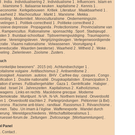
3
.
India
.
Individualisering 2
.
Individualisme 1
.
Influencers
.
Islam en
d
.
Islamisme 5
.
Italiaanse keuken
.
kapitalisme 2
.
Kennis 1
.
seconomie
.
Kerkgebouwen
.
Kritiek
.
Literatuur
.
Maakbaarheid 1
.
aarheid 2
.
Machocultuur
.
Markt 1
.
Marxisme
.
Mekka
.
ording
.
Moderniteit
.
Monoculturalisme
.
Ondernemingszin
.
velingen 1
.
Politiek-correctheid 1
.
Politieke correctheid 2
.
ssieve depressie
.
Propaganda
.
Protectionisme
.
Provincialisme van
.
Rampencultus
.
Rationalisme
.
sponsachtig
.
Sport
.
Stadsjeugd
.
isten 3
.
thuistaal-schooltaal
.
Tijdsvermengvuldiging
.
Traumaporno
.
isme
.
Verenigingsleven
.
Vergrijzingsleugen
.
Vertegenwoordigende
ratie
.
Vlaams nationalisme
.
Volwassenen
.
Vooruitgang 4
.
eneducatie
.
Waarden (westerse)
.
Waarheid 2
.
Witheid 2
.
Woke
.
keling
.
Zielenleven
.
Zooïsme
.
Zusters
.
buch
ronkelijke bewoners”
.
2015 (nl)
.
Achtundsechziger 1
.
pitalisme vulgaire
.
Antifaschismus 2
.
Antisemitisme 2
.
slosigkeit
.
Asianism
.
autolos
.
BHV
.
Carfree day
.
casques
.
Congo
.
fication 1
.
Double nationalité
.
Drugskapitalisten
.
Emancipation 3
.
ation d’armes
.
Fußballergehälter
.
Gaza 1
.
Gentrificatie
.
Habgier
.
stad
.
Israel 24
.
Jahreszeiten
.
Kapitalismus 2
.
Katholizismus
.
rwagens
.
Links en rechts
.
Macédoine grecque
.
Moderne
ldemokratie
.
Muntpunt
.
N-VA
.
N-VA
.
Northern Ireland
.
Onverdoofd
en 1
.
Onverdoofd slachten 2
.
Parteigründungen
.
Piétonnier (à Bxl)
.
Corona
.
Racisme anti-blanc
.
randtaal
.
Rassismus 3
.
Révanchisme
.
enen
.
Tabu
.
Un imam à l’église
.
Waffenexporte
.
Wandel durch
erung
.
Wereldgeschiedenis
.
Wirtschaftsliberalismus 1
.
ruessel-forum.de
.
Zeitungen
.
Zivilcourage
.
[Wortsammlungen]
.
l Panel
.
Contact
.