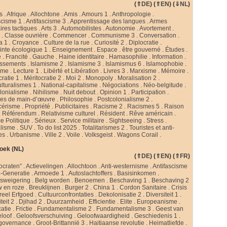
(
⇑DE
) (
⇑EN
) (
⇓NL
)
s
.
Afrique
.
Allochtone
.
Amis
.
Amours 1
.
Anthropologie
.
scisme 1
.
Antifascisme 3
.
Apprentissage des langues
.
Armes
ires tactiques
.
Arts 3
.
Automobilistes
.
Autonomie
.
Avortement
.
s
.
Classe ouvrière
.
Commencer
.
Communisme 3
.
Conversation
.
a 1
.
Croyance
.
Culture de la rue
.
Curiosité 2
.
Diplocratie
.
nte écologique 1
.
Enseignement
.
Espace
.
être gouverné
.
Études
.
e
.
Francité
.
Gauche
.
Haine identitaire
.
Hamasophilie
.
Information
.
issements
.
Islamisme 2
.
Islamisme 3
.
Islamismus 6
.
Islamophobie
.
sme
.
Lecture 1
.
Libérté et Libération
.
Livres 3
.
Marxisme
.
Mémoire
.
cratie 1
.
Méritocratie 2
.
Moi 2
.
Monopoly
.
Moralisation 2
.
ulturalismes 1
.
National-capitalisme
.
Négociations
.
Néo-belgitude
.
lonialisme
.
Nihilisme
.
Nuit debout
.
Opinion 1
.
Participation
.
ies de main-d’œuvre
.
Philosophie
.
Postcolonialisme 2
.
cérisme
.
Propriété
.
Publicitaires
.
Racisme 2
.
Racismes 5
.
Raison
.
Référendum
.
Relativisme culturel
.
Résident
.
Rêve américain
.
e Politique
.
Sérieux
.
Service militaire
.
Sightseeing
.
Stress
.
alisme
.
SUV
.
To do list 2025
.
Totalitarismes 2
.
Touristes et anti-
tes
.
Urbanisme
.
Ville 2
.
Voile
.
Volksgeist
.
Wagons Corail
.
oek (NL)
(
⇑DE
) (
⇑EN
) (
⇑FR
)
ocraten”
.
Actievelingen
.
Allochtoon
.
Anti-westernisme
.
Antifascisme
-Generatie
.
Armoede 1
.
Autoslachtoffers
.
Basisinkomen
.
psweigering
.
Belg worden
.
Benoemen
.
Beschaving 1
.
Beschaving 2
w en roze
.
Breuklijnen
.
Burger 2
.
China 1
.
Cordon Sanitaire
.
Crisis
reel Erfgoed
.
Cultuurconfrontaties
.
Dekolonisatie 2
.
Diversiteit 1
.
teit 2
.
Djihad 2
.
Duurzamheid
.
Efficientie
.
Elite
.
Europeanisme
.
catie
.
Frictie
.
Fundamentalisme 2
.
Fundamentalisme 3
.
Geest van
loof
.
Geloofsverschuiving
.
Geloofwaardigheid
.
Geschiedenis 1
.
governance
.
Groot-Brittannië 3
.
Haitiaanse revolutie
.
Heimatliefde
.