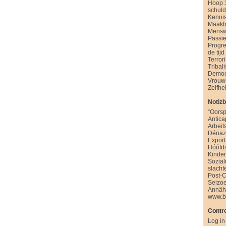
Hoop 
schul
Kenni
Maakb
Mensw
Passie
Progre
de tijd
Terror
Tribal
Democ
Vrouw
Zelfhe
Notiz
“Oorsp
Antica
Arbeit
Dénazi
Export
Hóófd
Kinde
Sozia
slacht
Post-
Seizo
Annäh
www.b
Contro
Log in