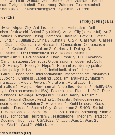
te 2
.
Wortmüll
.
Wunder
.
Zehn Gebote
.
Zeit
.
Zerstörungssucht
.
smus
.
Zivilgesellschaft
.
Zuckerberg
.
Zuhören
.
Zusammenhalt
.
sdemokraten
.
Zwischenkriegszeit
.
Zynismus
.
Zitieren .
ngs (EN)
(
⇑DE
) (
⇓FR
) (
⇓NL
)
ctivists
.
Airport-City
.
Anti-institutionalism
.
Anti-racism
.
Anti-
rnism
.
Arab world
.
Arrival City (failed)
.
Arrival City (successful)
.
Art 2
 Values
.
Autocracy
.
Being
.
Boredom
.
Brain rot
.
Brexit 1
.
Brexit 2
.
 3
.
Britain 1
.
Britain 2
.
China 2
.
China 3
.
City 4
.
Class war
.
Classes
ate Change
.
Comparative Research
.
Competition
.
Cooperatism
.
tion 2
.
Cruise Ships
.
Culture 2
.
Curiosity 1
.
Dating
.
De-
atization 1
.
De-Democratization 2
.
Decolonization 1
.
tructivism 2
.
Development 2
.
Envy
.
Ethnicity
.
EU
.
Facebook
.
.
Gandhian utopia
.
Genetics
.
Globalisation 2
.
governed
.
Guilt
gs 2
.
History 1
.
History 2
.
Hope 1
.
Humanities
.
Identity politics
.
ation policy
.
Individualism 2
.
Individualization 1
.
Inmate
35809 1
.
Institutions
.
Intersectionality
.
Interventionism
.
Islamism 1
.
1
.
Joking
.
Kindness
.
Labelling
.
Localism
.
Markets 2
.
Marxism
.
rranization
.
Middle Powers
.
Migrations
.
Moralization 1
.
ulturalism 2
.
Myopia
.
New normal
.
Nobodies
.
Normal 2
.
NullifyNSA
py 1
.
Opinion research (USA)
.
Paternalisms
.
Planes 1
.
PLO
.
Poor
bourhoods
.
Privilege
.
Progress 4
.
Queer Theory
.
Racism 7
.
ngs
.
Rational Choice
.
Reading 1
.
Realists
.
Religiousnesses
.
sibilisation
.
Revolution 2
.
Revolution 4
.
Right to resist
.
Roots
.
eauists
.
Russia 3
.
Second City
.
Smartphone 2
.
SNOB
.
Social
 1
.
Social Media 2
.
Social Media 3
.
Solutionism
.
Speaking
.
State 2
less
.
Technocrats
.
Terrorism 2
.
Testosterone
.
Theorism
.
Tradition
.
 Doctrine
.
Truthiness
.
USA 2022
.
Village
.
Wars 1
.
Wars 2
.
ess
.
West 1
.
West 2
.
White Noise
.
 des lectures (FR)