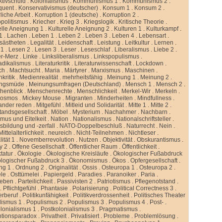
ktivschuld
.
Kolonialismus
.
Kommunismus 1
.
Kommunismus 2
.
quent
.
Konservativismus (deutscher)
.
Konsum 1
.
Konsum 2
.
liche Arbeit
.
Korruption 1 (deutsche)
.
Korruption 2
.
politismus
.
Kriecher
.
Krieg 3
.
Kriegslogik
.
Kritische Theorie
.
elle Aneignung 1
.
Kulturelle Aneignung 2
.
Kulturen 1
.
Kulturkampf
.
1
.
Lachen
.
Leben 1
.
Leben 2
.
Leben 3
.
Leben 4
.
Lebensart
.
sästheten
.
Legalität
.
Leidenschaft
.
Leistung
.
Leitkultur
.
Lernen
.
 1
.
Lesen 2
.
Lesen 3
.
Leser
.
Leseschlaf
.
Liberalismus
.
Liebe 2
.
er-Merz
.
Linke
.
Linksliberalismus
.
Linkspopulismus
.
adikalismus
.
Literaturkritik
.
Literaturwissenschaft
.
Lockdown
.
ch
.
Machtsucht
.
Maria
.
Märtyrer
.
Marxismus
.
Maschinen
.
kritik
.
Medienrealität
.
mehrheitsfähig
.
Meinung 1
.
Meinung 2
.
ngsmüde
.
Meinungsumfragen (Deutschland)
.
Mensch 1
.
Mensch 2
.
henblick
.
Menschenrechte
.
Menschlichkeit
.
Merkel-Wir
.
Merkeln
.
kosmos
.
Mickey Mouse
.
Migranten
.
Minderheiten
.
Mindfullness
.
ander reden
.
Mitgefühl
.
Mitleid und Solidarität
.
Mitte 1
.
Mitte 2
.
standsgesellschaft
.
Möbel
.
Mysterium
.
Nachahmer
.
Nachbarn
.
mus und Eitelkeit
.
Nation
.
Nationalismus
.
Nationalschriftsteller
.
sbildung und -zerfall
.
NATO-Doppelbeschluß
.
Naturrecht
.
Nein
.
ittelalterlichkeit
.
neureich
.
Nicht-Teilnehmen
.
Nichtleser
.
ität 1
.
Novemberrevolution
.
Nutzen
.
Objektivität
.
Obskurantismus
.
y 2
.
Offene Gesellschaft
.
Öffentlicher Raum
.
Öffentlichkeit
.
tatur
.
Ökologie
.
Ökologische Kreisläufe
.
Ökologischer Fußabdruck
logischer Fußabdruck 3
.
Ökonomismus
.
Ökos
.
Opfergesellschaft
.
ng 1
.
Ordnung 2
.
Originalität
.
Ossis
.
Osteuropa 1
.
Osteuropa 2
.
ele
.
Osttümelei
.
Papiergeld
.
Paradies
.
Paranoiker
.
Paria
.
leben
.
Parteilichkeit
.
Passivisten 2
.
Patriotismus
.
Pflegenotstand
.
.
Pflichtgefühl
.
Phantasie
.
Polarisierung
.
Political Correctness 3
.
kerberuf
.
Politikunfähigkeit
.
Politikverdrossenheit
.
Politisches Theater
lismus 1
.
Populismus 2
.
Populismus 3
.
Populismus 4
.
Post-
.
lonialismus 1
.
Postkolonialismus 3
.
Pragmatismus
.
ntionsparadox
.
Privatheit
.
Privatisiert
.
Probleme
.
Problemlösung
.