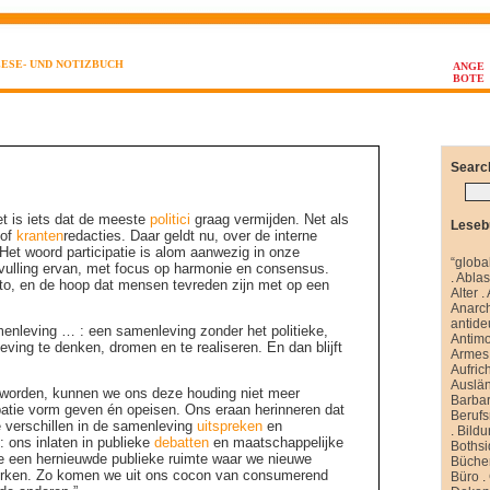
LESE- UND NOTIZBUCH
ANGE
BOTE
Searc
et is iets dat de meeste
politici
graag vermijden. Net als
Leseb
 of
kranten
redacties. Daar geldt nu, over de interne
 Het woord participatie is alom aanwezig in onze
“globa
vulling ervan, met focus op harmonie en consensus.
.
Abla
to, en de hoop dat mensen tevreden zijn met op een
Alter
.
Anarch
antide
amenleving … : een samenleving zonder het politieke,
Antim
ing te denken, dromen en te realiseren. En dan blijft
Armes 
Aufrich
Auslä
 worden, kunnen we ons deze houding niet meer
Barbar
patie vorm geven én opeisen. Ons eraan herinneren dat
Berufs
e verschillen in de samenleving
uitspreken
en
.
Bild
d
: ons inlaten in publieke
debatten
en maatschappelijke
Boths
e een hernieuwde publieke ruimte waar we nieuwe
Büche
erken. Zo komen we uit ons cocon van consumerend
Büro
.