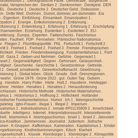
truktivismus 1
.
Demografische Panik
.
Demokratie, “bürgerliche”
.
atie, Versprechen der
.
Denken 2
.
Denknormen
.
Denkpest
.
DER
GEL
.
Deutsche 1
.
Deutsche 2
.
Deutscher Geist
.
Diskussion
.
lin
.
Dritte Welt
.
Drohnen
.
Dumm, dümmer, am dümmsten
.
Eia
a
.
Eigentum
.
Einfühlung
.
Einsamkeit
.
Emanzipation 1
.
ipation 2
.
Energie
.
Entkolonisierung 2
.
Entlarvung
.
ifizierung 2
.
Entwicklung 1
.
Erfahrung 1
.
Erfahrung 2
.
Erschöpfung
chsenwerden
.
Erziehung
.
Esoteriker 1
.
Esoteriker 2
.
EU-
weiterung
.
Europa
.
Experten
.
Faktenchecks
.
Faschismus
.
sten
.
Faulheit
.
FDP
.
Fernsehen
.
Flämischer Nationalismus
.
ur
.
Fliegen 2
.
Flüchtlingspolitik
.
FNL
.
Fortschritt 1
.
Fortschritt 2
.
ritt 3
.
Freiheit 1
.
Freiheit 2
.
Freiheit 3
.
Fremde
.
Fremdsprachen
.
lichkeit
.
Frieden
.
Friedensbewegung
.
Fundamentalismus 1
.
Fünf
ölf
.
Gaza 2
.
Geben und Nehmen
.
Gefühle
.
Gegenwart 1
.
wart 2
.
Gegenwärtigkeit
.
Gegner
.
Gehorsam
.
Gelassenheit
.
tigkeit
.
Geschenke
.
Geschichte 1
.
Gesetzestreue
.
Getreide
.
t 2
.
Gewalt, privatisierte
.
Gewerkschaftsmacht
.
Gewöhnung
.
isierung 1
.
Glokal leben
.
Glück
.
Gnade
.
Gott
.
Grenzregionen
.
nwahn
.
Grüne 1979
.
Grüne 2022
.
gut
.
Guten Tag
.
Gutsein
.
ng
.
Handeln
.
Harry Potter
.
Härte
.
Haß 2
.
Haustiere
.
Heidegger
.
ehrer
.
Helden
.
Herakles 1
.
Herakles 2
.
Herausforderung
.
sichlassen
.
Historische Methode
.
Historischer Materialismus
.
ismus 1
.
Historismus 2
.
Hoffnung 2
.
Höflichkeit
.
Holländer
.
istischer Fundamentalismus
.
Humor
.
Ich 1
.
Ideengeschichte
.
giekrieg
.
Igbo-Frauen
.
illegal 1
.
Illegal 2
.
Imperium
.
dualismus 1
.
Individualismus 2
.
Inmate #P01135809 2
.
Innerlichkeit
.
ktuelle
.
Intelligenz
.
Internet
.
Interpretationssucht
.
Interpretierende
eit
.
Islamismus 4
.
Islamogauchismus
.
Israel 1
.
Israel 2
.
Jalousien
ca-Koalition
.
Jammerossis
.
Journalist
.
Judentum
.
Jüdische
ionen
.
K-Gruppen
.
Kaffeehaus
.
Kameraden
.
Kapitalismus 1
.
Kinder
rgartisierung
.
Kindheitserinnerungen
.
Kitsch
.
Klarheit
.
ngesellschaft 1
.
Klassik
.
Kleinbürger 1
.
Kleinbürger 2
.
Klimapolitik