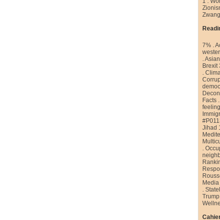
1
.
Wor
Zioni
Zwang
Readi
7%
.
A
weste
.
Asian
Brexit
.
Clim
Corrup
democr
Decons
Facts
feelin
Immigr
#P011
Jihad 
Medite
Multic
.
Occu
neigh
Ranki
Respon
Rouss
Media
.
State
Trump
Welln
Cahier