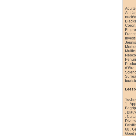
Adulte
Antifa
nucléa
Black
Coron
Emprei
Franc
Invest
Jeuni
Mérito
Multic
Néoco
Pénur
Produ
d’être
Scienc
Surré
touris
Leesb
“techn
1
.
App
Begri
.
Blau
.
Cultu
Diversi
Falsifi
68
.
Ge
Good 