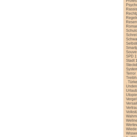
Profe
Psych
Rassi
Recht
Regel
Reser
Roman
Schul
Schre
Schwa
Selbst
Smart
Souver
SPD 1
Stadt 
Steck
Syste
Terror
Treib
.
Türke
Under
Urlau
Utopi
Vergel
Versai
Vertra
Volkst
Wahr
Welln
Werte
Wiede
Wissen