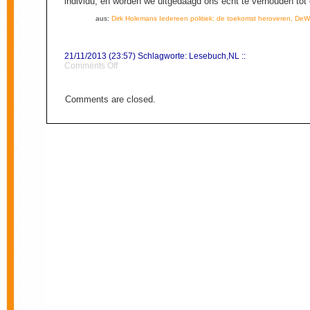
individu, en worden we uitgedaagd ons echt te verhouden tot
aus:
Dirk Holemans Iedereen politiek: de toekomst heroveren, De
21/11/2013 (23:57) Schlagworte:
Lesebuch
,
NL
::
on
Comments Off
Frictie
Comments are closed.