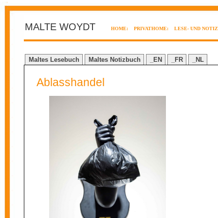
MALTE WOYDT
HOME:
PRIVATHOME:
LESE- UND NOTI
Maltes Lesebuch
Maltes Notizbuch
_EN
_FR
_NL
Ablasshandel