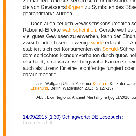
zu machen. Und sie werden sich für die Marken in
die von Gewissens
bürgern
zu Symbolen des Bös
gebrandmarkt wurden. …
Doch auch bei den Gewissenskonsumenten sel
Rebound-Effekte
wahrscheinlich
. Gerade weil es s
viel gutes Gewissen zu erwerben, kann der Eindr
zwischendurch sei ein wenig
Sünde
erlaubt. … Au
etabliert sich bei Konsumenten ein
Schuld
-Sühne-
dem schlechtes Konsumverhalten durch gutes hei
erscheint, eine verantwortungsvolle Kaufentschei
auch als Lizenz für eine leichtfertige fungiert ode
darauf macht.”
aus: Wolfgang Ullrich: Alles nur
Konsum
. Kritik der war
Erziehung
. Berlin: Wagenbach 2013, S.127-157.
Abb.: Eko Nugroho: Ancient Mentality, artjog 11/2018, 
14/09/2015 (1:30) Schlagworte:
DE
,
Lesebuch
::
on
Comments Off
Ablasshandel