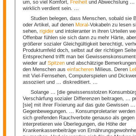
um, so viel Komfort,
Freiheit
und Abwechslung … k
wirklich verdient sein. …
Studien belegen, dass Menschen, sobald sie 
oder Artikel, auf denen
Moral
-Vokabeln zu lesen s
sehen,
rigider
und intoleranter in ihren Urteilen w
Offenbar fühlen sie sich dann zu mehr Härte, abe
größerer sozialer Gleichgültigkeit berechtigt, verh
Produktumfeld doch, selbst auf der richtigen Seit
Entsprechend trifft man bei Gewissenskonsumen
wieder auf
Spitzen
und abschätzige Bemerkungen
den Menschen aus
einfacheren
Milieus. Deren
Le
mit Viel-Fernsehen, Computerspielen und Dickwe
assoziiert und … diskreditiert. …
Solange … [die gewissensstolzen Konsumbürg
Verschärfung sozialer Differenzen beitragen, … 
[sie] mit ihrer Fixierung auf das gute Gewissen …
Gegenbewegungen. … Konsumproletarier werden
sich greifenden Rauchverbote genauso als gegen s
interpretieren wie Überlegungen, die Höhe der
Krankenkassenbeiträge von Ernährungsgewohnhe