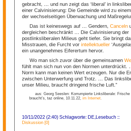
gebracht, … und nun zeigt das ‘liberal’ in linkslibe
einer Calvinisierung: Die Gemeinde wird zu einem
der wechselseitigen Überwachung und Maßregel
Das ist keineswegs auf … Gendern,
Canceln
u
dergleichen beschränkt … Die Calvinisierung der
postlinksliberalen Milieus geht tiefer. Sie bringt d
Misstrauen, die Furcht vor
intellektueller
‘Ausgelas
ein unangenehmes Eiferertum hervor.
Wo man sich zuvor über die gemeinsamen
We
fühlt man sich nun von den Normen unterdrückt. 
Norm kann man keinen Wert erzeugen. Nur die E
zwischen Unterwerfung und Trotz. … Das linkslibe
unser Milieu, braucht dringend frische Luft.”
aus: Georg Seeslen: Korrumpierte Linksliberale: Frische 
braucht’s, taz online, 10.11.22,
im Internet
.
10/11/2022 (2:40) Schlagworte:
DE
,
Lesebuch
::
Diskussion [0]