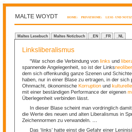
MALTE WOYDT
HOME:
PRIVATHOME:
LESE- UND NOTI
Maltes Lesebuch
Maltes Notizbuch
_EN
_FR
_NL
Linksliberalismus
“War schon die Verbindung von
links
und
liber
spannende Angelegenheit, so ist der Links
neolibe
dem sich offenkundig ganze Szenen und Schichten
haben, nur in einer Blase zu ertragen, in der sich 
Ohnmacht, ökonomische
Korruption
und
kulturelle
mit einer beständigen Performance der eigenen
m
Überlegenheit verbinden lässt.
In dieser Blase scheint man vordringlich damit
die Werte des neuen und alten Liberalismus in Sp
Zeichennormen zu verwandeln. …
Das ‘links’ hatte einst die Gefahr einer Leninis