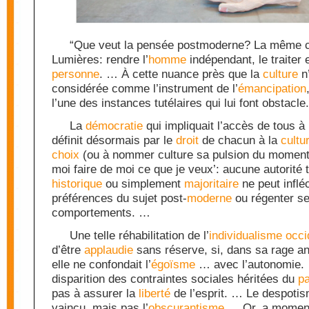
“Que veut la pensée postmoderne? La même c
Lumières: rendre l’
homme
indépendant, le traiter
personne
. … À cette nuance près que la
culture
n’
considérée comme l’instrument de l’
émancipation
l’une des instances tutélaires qui lui font obstacl
La
démocratie
qui impliquait l’accès de tous à
définit désormais par le
droit
de chacun à la
cultu
choix
(ou à nommer culture sa pulsion du moment)
moi faire de moi ce que je veux’: aucune autorité
historique
ou simplement
majoritaire
ne peut infléc
préférences du sujet post-
moderne
ou régenter s
comportements. …
Une telle réhabilitation de l’
individualisme
occi
d’être
applaudie
sans réserve, si, dans sa rage an
elle ne confondait l’
égoïsme
… avec l’autonomie. 
disparition des contraintes sociales héritées du
p
pas à assurer la
liberté
de l’esprit. … Le despotis
vaincu, mais pas l’
obscurantisme
… Or, a momen