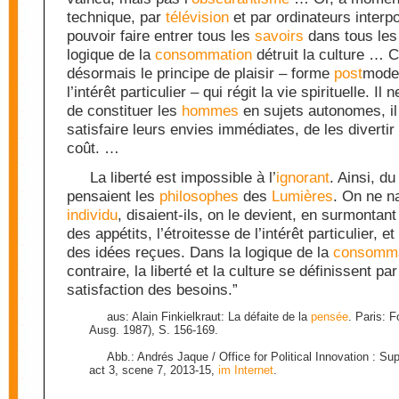
technique, par
télévision
et par ordinateurs inter
pouvoir faire entrer tous les
savoirs
dans tous les 
logique de la
consommation
détruit la culture … C
désormais le principe de plaisir – forme
post
mode
l’intérêt particulier – qui régit la vie spirituelle. Il 
de constituer les
hommes
en sujets autonomes, il 
satisfaire leurs envies immédiates, de les diverti
coût. …
La liberté est impossible à l’
ignorant
. Ainsi, d
pensaient les
philosophes
des
Lumières
. On ne n
individu
, disaient-ils, on le devient, en surmontant
des appétits, l’étroitesse de l’intérêt particulier, et
des idées reçues. Dans la logique de la
consomma
contraire, la liberté et la culture se définissent par
satisfaction des besoins.”
aus: Alain Finkielkraut: La défaite de la
pensée
. Paris: F
Ausg. 1987), S. 156-169.
Abb.: Andrés Jaque / Office for Political Innovation : Su
act 3, scene 7, 2013-15,
im Internet
.