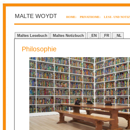
MALTE WOYDT
HOME:
PRIVATHOME:
LESE- UND NOTI
Maltes Lesebuch
Maltes Notizbuch
_EN
_FR
_NL
Philosophie